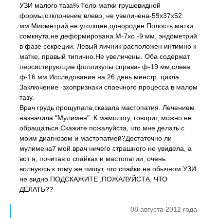
УЗИ малого таза% Тело матки грушевидной
формы,отклонение влево, не увеличена-59х37х52
мм.Миометрий не утолщен,однороден.Полость матки
сомкнута,не деформирована.М-7хо -9 мм, эндометрий
в фазе секреции. Левый яичник расположен интимно к
матке, правый типично.Не увеличены. Оба содержат
персистирующие фолликулы:справа- ф-19 мм,слева
ф-16 мм.Исследование на 26 день менстр. цикла.
Заключение -зхопризнаки спаечного процесса в малом
тазу.
Врач грудь прощупала,сказала мастопатия. Лечением
назначила "Мулимен". К мамологу, говорит, можно не
обращаться.Скажите пожалуйста, что мне делать с
моим диагнозом и мастопатией?Достаточно ли
мулимена7 мой врач ничего страшного не увидела, а
вот я, почитав о спайках и мастопатии, очень
волнуюсь.к тому же пишут, что спайки на обычном УЗИ
не видно.ПОДСКАЖИТЕ ,ПОЖАЛУЙСТА, ЧТО
ДЕЛАТЬ??
08 августа 2012 года