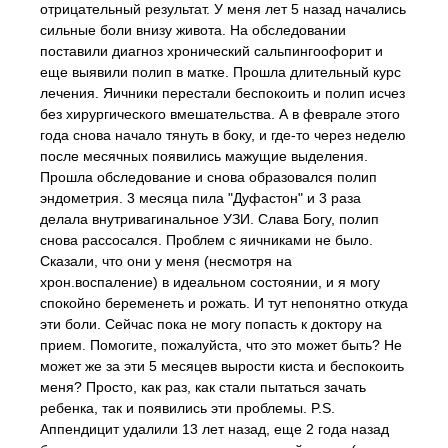
отрицательный результат. У меня лет 5 назад начались
сильные боли внизу живота. На обследовании
поставили диагноз хронический сальпингоофорит и
еще выявили полип в матке. Прошла длительный курс
лечения. Яичники перестали беспокоить и полип исчез
без хирургического вмешательства. А в феврале этого
года снова начало тянуть в боку, и где-то через неделю
после месячных появились мажущие выделения.
Прошла обследование и снова образовался полип
эндометрия. 3 месяца пила "Дуфастон" и 3 раза
делала внутривагинальное УЗИ. Слава Богу, полип
снова рассосался. Проблем с яичниками не было.
Сказали, что они у меня (несмотря на
хрон.воспаление) в идеальном состоянии, и я могу
спокойно беременеть и рожать. И тут непонятно откуда
эти боли. Сейчас пока не могу попасть к доктору на
прием. Помогите, пожалуйста, что это может быть? Не
может же за эти 5 месяцев вырости киста и беспокоить
меня? Просто, как раз, как стали пытаться зачать
ребенка, так и появились эти проблемы. P.S.
Аппендицит удалили 13 лет назад, еще 2 года назад