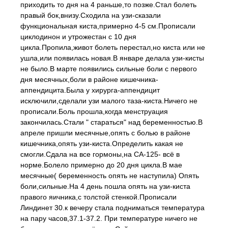
приходить то дня на 4 раньше,то позже.Стал болеть
правый бок,внизу.Сходила на узи-сказали
функциональная киста,примерно 4-5 см.Прописали
циклодинон и утрожестан с 10 дня
цикла.Пропила,живот болеть перестал,но киста или не
ушла,или появилась новая.В январе делала узи-кисты
не было.В марте появились сильные боли с первого
дня месячных,боли в районе кишечника-
аппендицита.Была у хирурга-аппендицит
исключили,сделали узи малого таза-киста.Ничего не
прописали.Боль прошла,когда менструация
закончилась.Стали " стараться" над беременностью.В
апреле пришли месячные,опять с болью в районе
кишечника,опять узи-киста.Определить какая не
смогли.Сдала на все гормоны,на СА-125- всё в
норме.Болело примерно до 20 дня цикла.В мае
месячные( беременность опять не наступила) Опять
боли,сильные.На 4 день пошла опять на узи-киста
правого яичника,с толстой стенкой.Прописали
Линдинет 30.к вечеру стала подниматься температура
на пару часов,37.1-37.2. При температуре ничего не