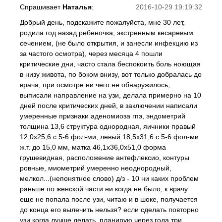
Спрашивает
Наталья
:
2016-10-29 19:19:32
Добрый день, подскажите пожалуйста, мне 30 лет,
родила год назад ребеночка, экстренным кесаревым
сечением, (не было открытия, и занесли инфекцию из
за частого осмотра), через месяца 4 пошли
критические дни, часто стала беспокоить боль ноющая
в низу живота, по боком внизу, вот только добралась до
врача, при осмотре ни чего не обнаружилось,
выписали направление на узи, делала примерно на 10
дней после критических дней, в заключении написали
умеренные признаки аденомиоза гпэ, эндометрий
толщина 13,6 структура однородная, яичники правый
12,0х25,6 с 5-6 фол-ми, левый 18,5х31,6 с 5-6 фол-ми
ж.т. до 15,0 мм, матка 46,1х36,0х51,0 форма
грушевидная, расположение антефлексио, контуры
ровные, миометрий умеренно неоднородный,
мелкол...(непонятное слово) д/з - 10 ни каких проблем
раньше по женской части ни когда не было, к врачу
еще не попала после узи, читаю и в шоке, получается
до конца его вылечить нельзя? если сделать повторно
узи когда лучше делать, планирую через года три