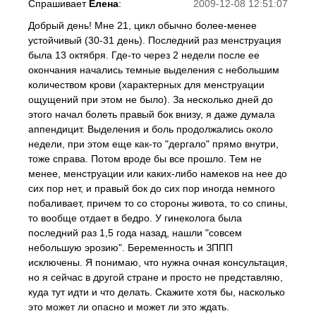
Спрашивает
Елена
:
2009-12-08 12:51:07
Добрый день! Мне 21, цикл обычно более-менее
устойчивый (30-31 день). Последний раз менструация
была 13 октября. Где-то через 2 недели после ее
окончания начались темные выделения с небольшим
количеством крови (характерных для менструации
ощущений при этом не было). За несколько дней до
этого начал болеть правый бок внизу, я даже думала
аппендицит. Выделения и боль продолжались около
недели, при этом еще как-то "дергало" прямо внутри,
тоже справа. Потом вроде бы все прошло. Тем не
менее, менструации или каких-либо намеков на нее до
сих пор нет, и правый бок до сих пор иногда немного
побаливает, причем то со стороны живота, то со спины,
то вообще отдает в бедро. У гинеколога была
последний раз 1,5 года назад, нашли "совсем
небольшую эрозию". Беременность и ЗППП
исключены. Я понимаю, что нужна очная консультация,
но я сейчас в другой стране и просто не представляю,
куда тут идти и что делать. Скажите хотя бы, насколько
это может ли опасно и может ли это ждать.