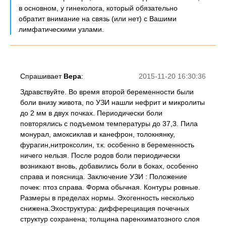
в основном, у гинеколога, который обязательно
обратит внимание на связь (или нет) с Вашими
лимфатическими узлами.
Спрашивает
Вера
:
2015-11-20 16:30:36
Здравствуйте. Во время второй беременности были
боли внизу живота, по УЗИ нашли нефрит и микролиты
до 2 мм в двух почках. Периодически боли
повторялись с подъемом температуры до 37,3. Пила
монурал, амоксиклав и канефрон, толокнянку,
фурагин,нитроксолин, т.к. особенно в беременность
ничего нельзя. После родов боли периодически
возникают вновь, добавились боли в боках, особенно
справа и поясница. Заключение УЗИ : Положение
почек: птоз справа. Форма обычная. Контуры ровные.
Размеры в пределах нормы. Эхогенность несколько
снижена.Эхоструктура: дифферециация почечных
структур сохранена; толщина паренхиматозного слоя