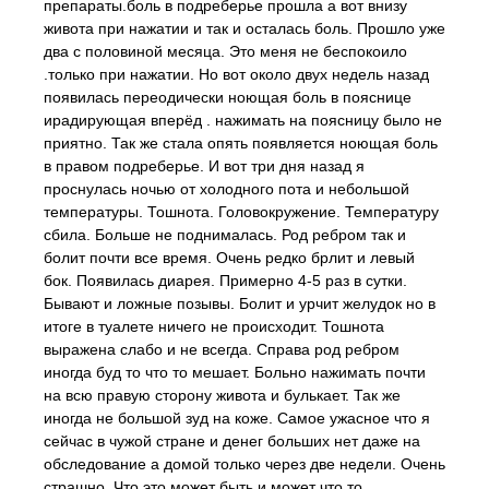
препараты.боль в подреберье прошла а вот внизу
живота при нажатии и так и осталась боль. Прошло уже
два с половиной месяца. Это меня не беспокоило
.только при нажатии. Но вот около двух недель назад
появилась переодически ноющая боль в пояснице
ирадирующая вперёд . нажимать на поясницу было не
приятно. Так же стала опять появляется ноющая боль
в правом подреберье. И вот три дня назад я
проснулась ночью от холодного пота и небольшой
температуры. Тошнота. Головокружение. Температуру
сбила. Больше не поднималась. Род ребром так и
болит почти все время. Очень редко брлит и левый
бок. Появилась диарея. Примерно 4-5 раз в сутки.
Бывают и ложные позывы. Болит и урчит желудок но в
итоге в туалете ничего не происходит. Тошнота
выражена слабо и не всегда. Справа род ребром
иногда буд то что то мешает. Больно нажимать почти
на всю правую сторону живота и булькает. Так же
иногда не большой зуд на коже. Самое ужасное что я
сейчас в чужой стране и денег больших нет даже на
обследование а домой только через две недели. Очень
страшно. Что это может быть и может что то