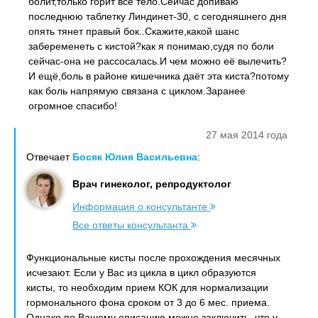
болит,только горит всё тело.Сейчас допиваю
последнюю таблетку Линдинет-30, с сегодняшнего дня
опять тянет правый бок..Скажите,какой шанс
забеременеть с кистой?как я понимаю,судя по боли
сейчас-она не рассосалась.И чем можно её вылечить?
И ещё,боль в районе кишечника даёт эта киста?потому
как боль напрямую связана с циклом.Заранее
огромное спасибо!
27 мая 2014 года
Отвечает
Босяк Юлия Васильевна
:
Врач гинеколог, репродуктолог
Информация о консультанте
Все ответы консультанта
Функциональные кисты после прохождения месячных
исчезают. Если у Вас из цикла в цикл образуются
кисты, то необходим прием КОК для нормализации
гормонального фона сроком от 3 до 6 мес. приема.
Однако по Вашему описанию можно заключить, что у