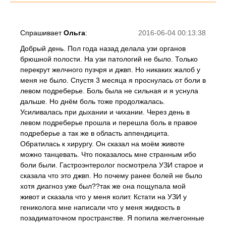
Спрашивает
Ольга
:
2016-06-04 00:13:38
Добрый день. Пол года назад делала узи органов
брюшной полости. На узи патологий не было. Только
перекрут желчного пузчря и джвп. Но никаких жалоб у
меня не было. Спустя 3 месяца я проснулась от боли в
левом подреберье. Боль была не сильная и я уснула
дальше. Но днём боль тоже продолжалась.
Усиливалась при дыхании и чихании. Через день в
левом подреберье прошла и перешла боль в правое
подреберье а так же в область аппендицита.
Обратилась к хирургу. Он сказал на моём животе
можно танцевать. Что показалось мне странным ибо
боли были. Гастроэнтеролог посмотрела УЗИ старое и
сказала что это джвп. Но почему ранее болей не было
хотя диагноз уже был??так же она пощупала мой
живот и сказала что у меня колит. Кстати на УЗИ у
гениколога мне написали что у меня жидкость в
позадиматочном пространстве. Я попила желчегонные