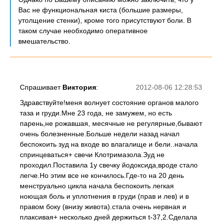
Вас не функциональная киста (большие размеры,
утолщение стенки), кроме того присутствуют боли. В
таком случае необходимо оперативное
вмешательство.
Спрашивает
Виктория
:
2012-08-06 12:28:53
Здравствуйте!меня волнует состояние органов малого
таза и груди.Мне 23 года, не замужем, но есть
парень,не рожавшая, месячные не регулярные,бывают
очень болезненные.Больше недели назад начал
беспокоить зуд на входе во влагалище и бели..начала
спринцеваться+ свечи Клотримазола.Зуд не
проходил.Поставила 1у свечку йодоксида,вроде стало
легче.Но этим все не кончилось.Где-то на 20 день
менструально цикла начала беспокоить легкая
ноющая боль и уплотнения в груди (прав и лев) и в
правом боку (внизу живота).стала очень нервная и
плаксивая+ несколько дней держиться t-37,2.Сделала