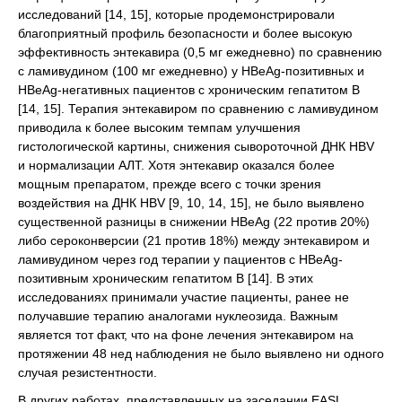
исследований [14, 15], которые продемонстрировали
благоприятный профиль безопасности и более высокую
эффективность энтекавира (0,5 мг ежедневно) по сравнению
с ламивудином (100 мг ежедневно) у HBeAg-позитивных и
HBeAg-негативных пациентов с хроническим гепатитом В
[14, 15]. Терапия энтекавиром по сравнению с ламивудином
приводила к более высоким темпам улучшения
гистологической картины, снижения сывороточной ДНК HBV
и нормализации АЛТ. Хотя энтекавир оказался более
мощным препаратом, прежде всего с точки зрения
воздействия на ДНК HBV [9, 10, 14, 15], не было выявлено
существенной разницы в снижении HBeAg (22 против 20%)
либо сероконверсии (21 против 18%) между энтекавиром и
ламивудином через год терапии у пациентов с HBeAg-
позитивным хроническим гепатитом В [14]. В этих
исследованиях принимали участие пациенты, ранее не
получавшие терапию аналогами нуклеозида. Важным
является тот факт, что на фоне лечения энтекавиром на
протяжении 48 нед наблюдения не было выявлено ни одного
случая резистентности.
В других работах, представленных на заседании EASL,