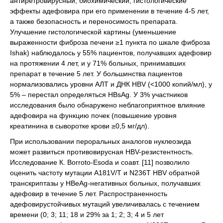
антиретровирусный, биохимический, гистологические
эффекты адефовира при его применении в течение 4-5 лет,
а также безопасность и переносимость препарата.
Улучшение гистологической картины (уменьшение
выраженности фиброза печени ≥1 пункта по шкале фиброза
Ishak) наблюдалось у 55% пациентов, получавших адефовир
на протяжении 4 лет, и у 71% больных, принимавших
препарат в течение 5 лет. У большинства пациентов
нормализовались уровни АЛТ и ДНК HBV (<1000 копий/мл), у
5% – перестал определяться HBsAg. У 3% участников
исследования было обнаружено неблагоприятное влияние
адефовира на функцию почек (повышение уровня
креатинина в сыворотке крови ≥0,5 мг/дл).
При использовании пероральных аналогов нуклеозида
может развиться противовирусная HBV-резистентность.
Исследование К. Borroto-Esoda и соавт. [11] позволило
оценить частоту мутации A181V/T и N236T HBV обратной
транскриптазы у HBeAg-негативных больных, получавших
адефовир в течение 5 лет. Распространенность
адефовирустойчивых мутаций увеличивалась с течением
времени (0; 3; 11; 18 и 29% за 1; 2; 3; 4 и 5 лет