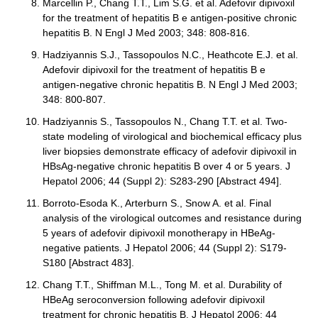
Marcellin P., Chang T.T., Lim S.G. et al. Adefovir dipivoxil
for the treatment of hepatitis B e antigen-positive chronic
hepatitis B. N Engl J Med 2003; 348: 808-816.
Hadziyannis S.J., Tassopoulos N.C., Heathcote E.J. et al.
Adefovir dipivoxil for the treatment of hepatitis B e
antigen-negative chronic hepatitis B. N Engl J Med 2003;
348: 800-807.
Hadziyannis S., Tassopoulos N., Chang T.T. et al. Two-
state modeling of virological and biochemical efficacy plus
liver biopsies demonstrate efficacy of adefovir dipivoxil in
HBsAg-negative chronic hepatitis B over 4 or 5 years. J
Hepatol 2006; 44 (Suppl 2): S283-290 [Abstract 494].
Borroto-Esoda K., Arterburn S., Snow A. et al. Final
analysis of the virological outcomes and resistance during
5 years of adefovir dipivoxil monotherapy in HBeAg-
negative patients. J Hepatol 2006; 44 (Suppl 2): S179-
S180 [Abstract 483].
Chang T.T., Shiffman M.L., Tong M. et al. Durability of
HBeAg seroconversion following adefovir dipivoxil
treatment for chronic hepatitis B. J Hepatol 2006; 44