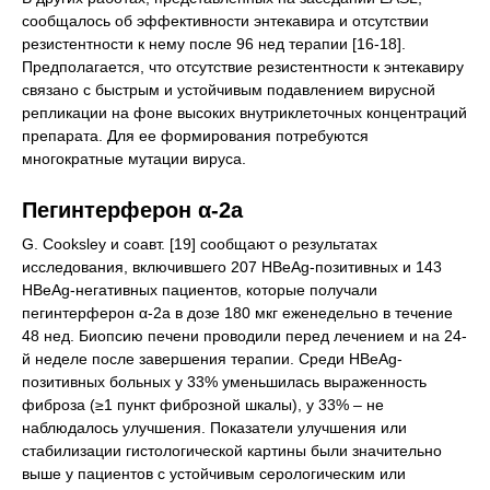
сообщалось об эффективности энтекавира и отсутствии
резистентности к нему после 96 нед терапии [16-18].
Предполагается, что отсутствие резистентности к энтекавиру
связано с быстрым и устойчивым подавлением вирусной
репликации на фоне высоких внутриклеточных концентраций
препарата. Для ее формирования потребуются
многократные мутации вируса.
Пегинтерферон α-2a
G. Cooksley и соавт. [19] сообщают о результатах
исследования, включившего 207 HBeAg-позитивных и 143
HBeAg-негативных пациентов, которые получали
пегинтерферон α-2a в дозе 180 мкг еженедельно в течение
48 нед. Биопсию печени проводили перед лечением и на 24-
й неделе после завершения терапии. Среди HBeAg-
позитивных больных у 33% уменьшилась выраженность
фиброза (≥1 пункт фиброзной шкалы), у 33% – не
наблюдалось улучшения. Показатели улучшения или
стабилизации гистологической картины были значительно
выше у пациентов с устойчивым серологическим или