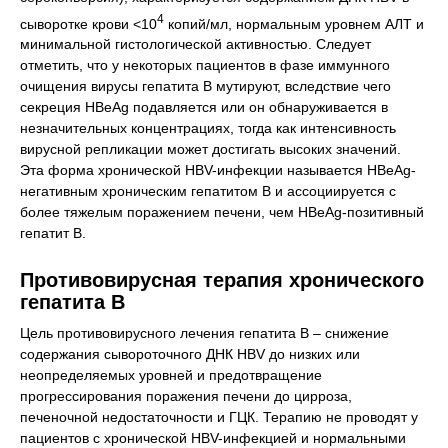
4
сыворотке крови <10
копий/мл, нормальным уровнем АЛТ и
минимальной гистологической активностью. Следует
отметить, что у некоторых пациентов в фазе иммунного
очищения вирусы гепатита В мутируют, вследствие чего
секреция HBeAg подавляется или он обнаруживается в
незначительных концентрациях, тогда как интенсивность
вирусной репликации может достигать высоких значений.
Эта форма хронической HBV-инфекции называется HBeAg-
негативным хроническим гепатитом В и ассоциируется с
более тяжелым поражением печени, чем HBeAg-позитивный
гепатит В.
Противовирусная терапия хронического
гепатита В
Цель противовирусного лечения гепатита В – снижение
содержания сывороточного ДНК HBV до низких или
неопределяемых уровней и предотвращение
прогрессирования поражения печени до цирроза,
печеночной недостаточности и ГЦК. Терапию не проводят у
пациентов с хронической HBV-инфекцией и нормальными