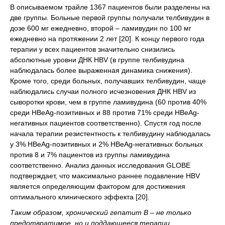
В описываемом трайле 1367 пациентов были разделены на
две группы. Больные первой группы получали телбивудин в
дозе 600 мг ежедневно, второй – ламивудин по 100 мг
ежедневно на протяжении 2 лет [20]. К концу первого года
терапии у всех пациентов значительно снизились
абсолютные уровни ДНК HBV (в группе телбивудина
наблюдалась более выраженная динамика снижения).
Кроме того, среди больных, получавших телбивудин, чаще
наблюдались случаи полного исчезновения ДНК HBV из
сыворотки крови, чем в группе ламивудина (60 против 40%
среди HBeAg-позитивных и 88 против 71% среди HBeAg-
негативных пациентов соответственно). Спустя год после
начала терапии резистентность к телбивудину наблюдалась
у 3% HBeAg-позитивных и 2% HBeAg-негативных больных
против 8 и 7% пациентов из группы ламивудина
соответственно. Анализ данных исследования GLOBE
подтверждает, что максимально раннее подавление HBV
является определяющим фактором для достижения
оптимального клинического эффекта [20].
Таким образом, хронический гепатит В – не только
предотвратимое, но и поддающееся терапии