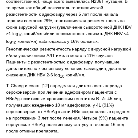
соответственно), чаще всего выявлялась N236T мутация. В
то время как общий показатель генотипической
резистентности к адефовиру через 5 лет после начала
терапии составил 29%, генотипическая резистентность на
фоне вирусной нагрузки (увеличение сывороточной ДНК HBV
≥1 log
копий/мл и/или невозможность снизить ДНК HBV <4
10
log
копий/мл) наблюдалась у 16% больных.
10
Генотипическая резистентность наряду с вирусной нагрузкой
и/или увеличением АЛТ имела место в 11% случаев.
Пациенты с резистентностью к адефовиру, получавшие
дополнительно к основному лечению ламивудин, достигли
снижения ДНК HBV 2-6 log
копий/мл.
10
Т. Chang и соавт. [12] определяли длительность периода
сероконверсии при лечении адефовиром пациентов с
HBeAg-позитивным хроническим гепатитом В. Из 45 лиц,
получавших ежедневно 10 мг адефовира, у 41 (91%)
сероконверсия от HBeAg к анти-HBe сохранялась в среднем
на протяжении 3 лет после лечения. Четыре (9%) пациента
вернулись к HBeAg-позитивному статусу в течение 16 нед
после отмены препарата.