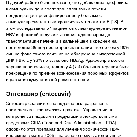
В другой работе было показано, что добавление адефовира
к ламивудину до и после трансплантации печени
предотвращает реинфицирование у больных с
ламивудинрезистентным хроническим гепатитом В [13]. В
этом исследовании 57 пациентов с ламивудинрезистентной
HBV-инфекцией получали лечение адефовиром до
трансплантации печени и в дальнейшем в среднем на
протяжении 36 нед после трансплантации. Более чем у 80%
лиц на фоне такого лечения не обнаружено сывороточной
ДНК HBV, а у 93% не выявлено HBsAg. Адефовир в целом
хорошо переносился, только у 4 (7%) больных терапия была
прекращена по причине возникновения побочных эффектов
и развития кумулятивной резистентности.
Энтекавир (entecavir)
Энтекавир сравнительно недавно был разрешен к
применению в клинической практике. Управление по
контролю за пищевыми продуктами и лекарственными
средствами США (Food and Drug Administration – FDA)
одобрило этот препарат для лечения хронической HBV-
инфекции в марте 2005 г. на основе результатов крупных