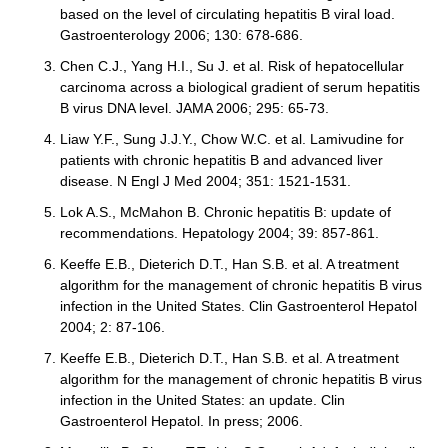
based on the level of circulating hepatitis B viral load.
Gastroenterology 2006; 130: 678-686.
Chen C.J., Yang H.I., Su J. et al. Risk of hepatocellular
carcinoma across a biological gradient of serum hepatitis
B virus DNA level. JAMA 2006; 295: 65-73.
Liaw Y.F., Sung J.J.Y., Chow W.C. et al. Lamivudine for
patients with chronic hepatitis B and advanced liver
disease. N Engl J Med 2004; 351: 1521-1531.
Lok A.S., McMahon B. Chronic hepatitis B: update of
recommendations. Hepatology 2004; 39: 857-861.
Keeffe E.B., Dieterich D.T., Han S.B. et al. A treatment
algorithm for the management of chronic hepatitis B virus
infection in the United States. Clin Gastroenterol Hepatol
2004; 2: 87-106.
Keeffe E.B., Dieterich D.T., Han S.B. et al. A treatment
algorithm for the management of chronic hepatitis B virus
infection in the United States: an update. Clin
Gastroenterol Hepatol. In press; 2006.