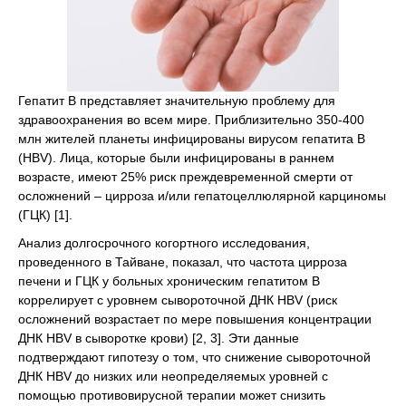
Гепатит B представляет значительную проблему для
здравоохранения во всем мире. Приблизительно 350-400
млн жителей планеты инфицированы вирусом гепатита В
(HBV). Лица, которые были инфицированы в раннем
возрасте, имеют 25% риск преждевременной смерти от
осложнений – цирроза и/или гепатоцеллюлярной карциномы
(ГЦК) [1].
Анализ долгосрочного когортного исследования,
проведенного в Тайване, показал, что частота цирроза
печени и ГЦК у больных хроническим гепатитом B
коррелирует с уровнем сывороточной ДНК HBV (риск
осложнений возрастает по мере повышения концентрации
ДНК HBV в сыворотке крови) [2, 3]. Эти данные
подтверждают гипотезу о том, что снижение сывороточной
ДНК HBV до низких или неопределяемых уровней с
помощью противовирусной терапии может снизить