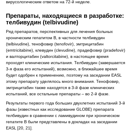
вирусологическим ответом на 72-й неделе.
Препараты, находящиеся в разработке:
телбивудин (telbivudine)
Ряд препаратов, перспективных для лечения больных
хроническим гепатитом В, в частности телбивудин
(telbivudine), тенофовир (tenofovir), эмтрицитабин
(emtricitabine), клевудин (clevudine), прадефовир (pradefovir)
и валторцитабин (valtorcitabine), в настоящее время
проходят клинические испытания. Телбивудин (завершается
3-я фаза его испытаний), возможно, в ближайшее время
будет одобрен к применению, поэтому на заседании EASL
этому препарату уделялось много внимания. Тенофовир,
эмтрицитабин также находятся в 3-й фазе клинических
испытаний, все остальные препараты – во 2-й фазе.
Результаты первого года больших двухлетних испытаний 3-й
фазы (известных как исследование GLOBE) препарата
телбивудин в сравнении с ламивудином при хроническом
гепатите В были представлены в докладах на заседании
EASL [20, 21].