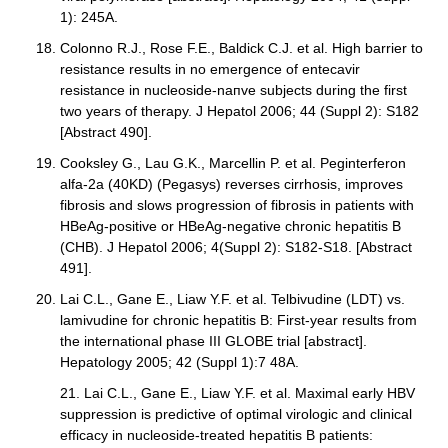
1): 245A.
Colonno R.J., Rose F.E., Baldick C.J. et al. High barrier to
resistance results in no emergence of entecavir
resistance in nucleoside-naпve subjects during the first
two years of therapy. J Hepatol 2006; 44 (Suppl 2): S182
[Abstract 490].
Cooksley G., Lau G.K., Marcellin P. et al. Peginterferon
alfa-2a (40KD) (Pegasys) reverses cirrhosis, improves
fibrosis and slows progression of fibrosis in patients with
HBeAg-positive or HBeAg-negative chronic hepatitis B
(CHB). J Hepatol 2006; 4(Suppl 2): S182-S18. [Abstract
491].
Lai C.L., Gane E., Liaw Y.F. et al. Telbivudine (LDT) vs.
lamivudine for chronic hepatitis B: First-year results from
the international phase III GLOBE trial [abstract].
Hepatology 2005; 42 (Suppl 1):7 48A.
21. Lai C.L., Gane E., Liaw Y.F. et al. Maximal early HBV
suppression is predictive of optimal virologic and clinical
efficacy in nucleoside-treated hepatitis B patients: