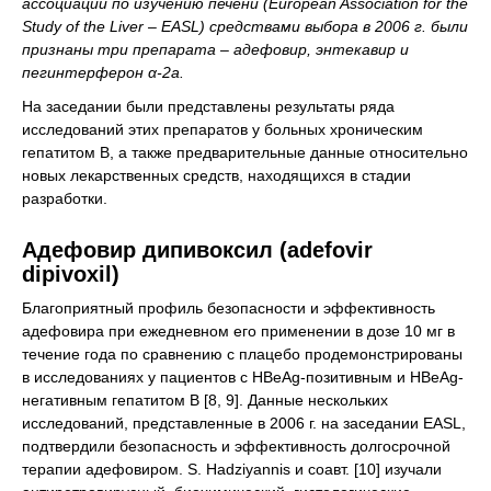
ассоциации по изучению печени (European Association for the
Study of the Liver – EASL) средствами выбора в 2006 г. были
признаны три препарата – адефовир, энтекавир и
пегинтерферон α-2a.
На заседании были представлены результаты ряда
исследований этих препаратов у больных хроническим
гепатитом В, а также предварительные данные относительно
новых лекарственных средств, находящихся в стадии
разработки.
Адефовир дипивоксил (adefovir
dipivoxil)
Благоприятный профиль безопасности и эффективность
адефовира при ежедневном его применении в дозе 10 мг в
течение года по сравнению с плацебо продемонстрированы
в исследованиях у пациентов с HBeAg-позитивным и HBeAg-
негативным гепатитом В [8, 9]. Данные нескольких
исследований, представленные в 2006 г. на заседании EASL,
подтвердили безопасность и эффективность долгосрочной
терапии адефовиром. S. Hadziyannis и соавт. [10] изучали