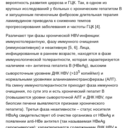
вероятность развития цирроза и ГЦК. Так, в одном из
крупных исследований у больных с хроническим гепатитом B
и запущенным печеночным фиброзом длительная терапия
ламивудином приводила к снижению темпов
прогрессирования заболевания и частоты ГЦК [4].
Различают три фазы хронической HBV-инфекции:
иммунотолерантную, фазу иммунного очищения
(иммуноактивную) и неактивную [5, 6]. Лица,
инфицированные в раннем возрасте, находятся в фазе
иммунологической толерантности, которая характеризуется
наличием «е» антигена гепатита В (HBeAg), высоким
5
сывороточным уровнем ДНК HBV (>10
копий/мл) и
нормальными уровнями аланинаминотрансферазы (АЛТ).
На смену иммунотолерантности приходит фаза иммунного
очищения, по сути это и есть хронический гепатит В
(повышаются уровни сывороточной АЛТ и ДНК HBV, при
биопсии печени выявляются признаки хронического
гепатита). Третья фаза неактивности – статус носителя
HBsAg свидетельствует об очистке организма от HBeAg и
появлении anti-HBe антител (так называемая HBeAg
сероконверсия); характеризуется содержанием ДНК HBV в