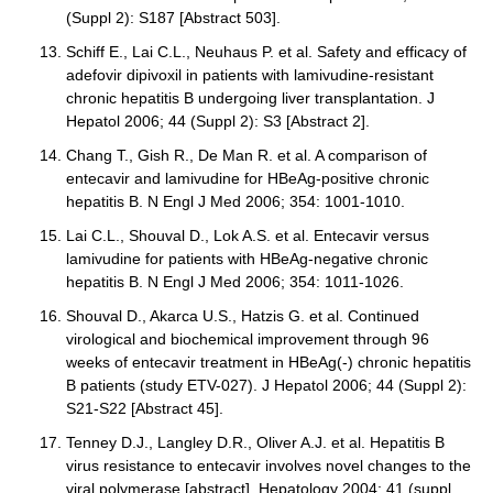
(Suppl 2): S187 [Abstract 503].
Schiff E., Lai C.L., Neuhaus P. et al. Safety and efficacy of
adefovir dipivoxil in patients with lamivudine-resistant
chronic hepatitis B undergoing liver transplantation. J
Hepatol 2006; 44 (Suppl 2): S3 [Abstract 2].
Chang T., Gish R., De Man R. et al. A comparison of
entecavir and lamivudine for HBeAg-positive chronic
hepatitis B. N Engl J Med 2006; 354: 1001-1010.
Lai C.L., Shouval D., Lok A.S. et al. Entecavir versus
lamivudine for patients with HBeAg-negative chronic
hepatitis B. N Engl J Med 2006; 354: 1011-1026.
Shouval D., Akarca U.S., Hatzis G. et al. Continued
virological and biochemical improvement through 96
weeks of entecavir treatment in HBeAg(-) chronic hepatitis
B patients (study ETV-027). J Hepatol 2006; 44 (Suppl 2):
S21-S22 [Abstract 45].
Tenney D.J., Langley D.R., Oliver A.J. et al. Hepatitis B
virus resistance to entecavir involves novel changes to the
viral polymerase [abstract]. Hepatology 2004; 41 (suppl