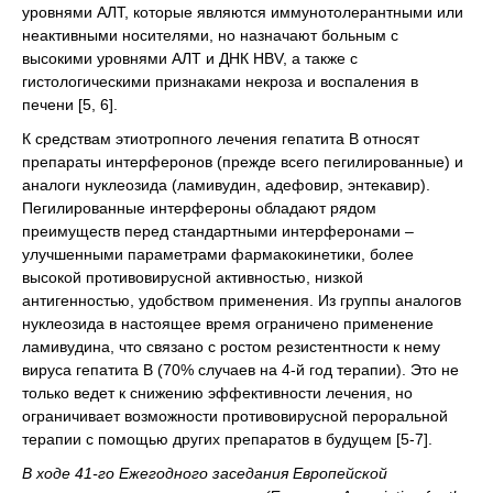
уровнями АЛТ, которые являются иммунотолерантными или
неактивными носителями, но назначают больным с
высокими уровнями АЛТ и ДНК HBV, а также с
гистологическими признаками некроза и воспаления в
печени [5, 6].
К средствам этиотропного лечения гепатита В относят
препараты интерферонов (прежде всего пегилированные) и
аналоги нуклеозида (ламивудин, адефовир, энтекавир).
Пегилированные интерфероны обладают рядом
преимуществ перед стандартными интерферонами –
улучшенными параметрами фармакокинетики, более
высокой противовирусной активностью, низкой
антигенностью, удобством применения. Из группы аналогов
нуклеозида в настоящее время ограничено применение
ламивудина, что связано с ростом резистентности к нему
вируса гепатита В (70% случаев на 4-й год терапии). Это не
только ведет к снижению эффективности лечения, но
ограничивает возможности противовирусной пероральной
терапии с помощью других препаратов в будущем [5-7].
В ходе 41-го Ежегодного заседания Европейской