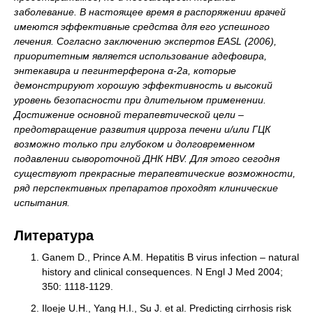
заболевание. В настоящее время в распоряжении врачей
имеются эффективные средства для его успешного
лечения. Согласно заключению экспертов EASL (2006),
приоритетным является использование адефовира,
энтекавира и пегинтерферона α-2a, которые
демонстрируют хорошую эффективность и высокий
уровень безопасности при длительном применении.
Достижение основной терапевтической цели –
предотвращение развития цирроза печени и/или ГЦК
возможно только при глубоком и долговременном
подавлении сывороточной ДНК HBV. Для этого сегодня
существуют прекрасные терапевтические возможности,
ряд перспективных препаратов проходят клинические
испытания.
Литература
Ganem D., Prince A.M. Hepatitis B virus infection – natural
history and clinical consequences. N Engl J Med 2004;
350: 1118-1129.
Iloeje U.H., Yang H.I., Su J. et al. Predicting cirrhosis risk