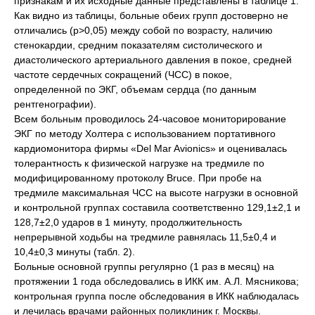
признакам и их исходные данные представлены в таблице 1.
Как видно из таблицы, больные обеих групп достоверно не
отличались (p>0,05) между собой по возрасту, наличию
стенокардии, средним показателям систолического и
диастолического артериального давления в покое, средней
частоте сердечных сокращений (ЧСС) в покое,
определенной по ЭКГ, объемам сердца (по данным
рентгенографии).
Всем больным проводилось 24-часовое мониторирование
ЭКГ по методу Холтера с использованием портативного
кардиомонитора фирмы «Del Mar Avionics» и оценивалась
толерантность к физической нагрузке на тредмиле по
модифицированному протоколу Bruce. При пробе на
тредмиле максимальная ЧСС на высоте нагрузки в основной
и контрольной группах составила соответственно 129,1±2,1 и
128,7±2,0 ударов в 1 минуту, продолжительность
непрерывной ходьбы на тредмиле равнялась 11,5±0,4 и
10,4±0,3 минуты (табл. 2).
Больные основной группы регулярно (1 раз в месяц) на
протяжении 1 года обследовались в ИКК им. А.Л. Мясникова;
контрольная группа после обследования в ИКК наблюдалась
и лечилась врачами районных поликлиник г. Москвы.