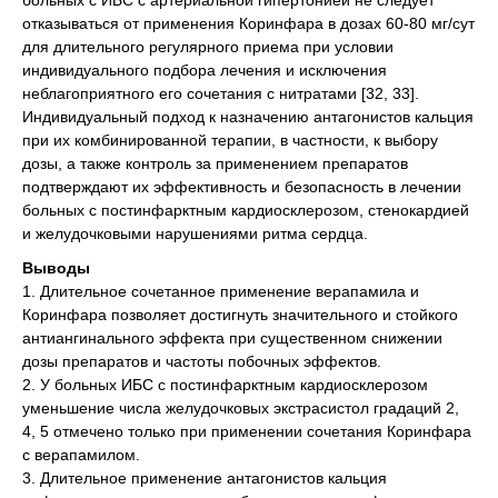
больных с ИБС с артериальной гипертонией не следует
отказываться от применения Коринфара в дозах 60-80 мг/сут
для длительного регулярного приема при условии
индивидуального подбора лечения и исключения
неблагоприятного его сочетания с нитратами [32, 33].
Индивидуальный подход к назначению антагонистов кальция
при их комбинированной терапии, в частности, к выбору
дозы, а также контроль за применением препаратов
подтверждают их эффективность и безопасность в лечении
больных с постинфарктным кардиосклерозом, стенокардией
и желудочковыми нарушениями ритма сердца.
Выводы
1. Длительное сочетанное применение верапамила и
Коринфара позволяет достигнуть значительного и стойкого
антиангинального эффекта при существенном снижении
дозы препаратов и частоты побочных эффектов.
2. У больных ИБС с постинфарктным кардиосклерозом
уменьшение числа желудочковых экстрасистол градаций 2,
4, 5 отмечено только при применении сочетания Коринфара
с верапамилом.
3. Длительное применение антагонистов кальция