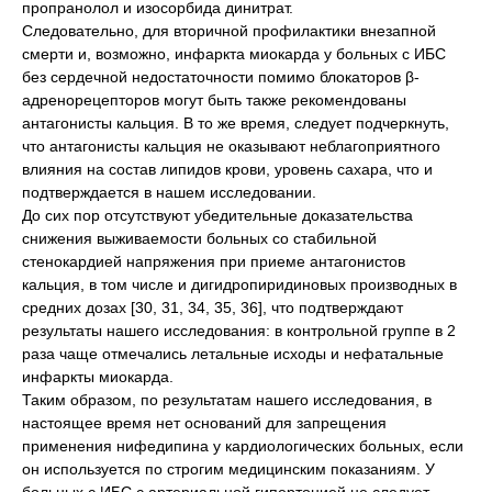
пропранолол и изосорбида динитрат.
Следовательно, для вторичной профилактики внезапной
смерти и, возможно, инфаркта миокарда у больных с ИБС
без сердечной недостаточности помимо блокаторов β-
адренорецепторов могут быть также рекомендованы
антагонисты кальция. В то же время, следует подчеркнуть,
что антагонисты кальция не оказывают неблагоприятного
влияния на состав липидов крови, уровень сахара, что и
подтверждается в нашем исследовании.
До сих пор отсутствуют убедительные доказательства
снижения выживаемости больных со стабильной
стенокардией напряжения при приеме антагонистов
кальция, в том числе и дигидропиридиновых производных в
средних дозах [30, 31, 34, 35, 36], что подтверждают
результаты нашего исследования: в контрольной группе в 2
раза чаще отмечались летальные исходы и нефатальные
инфаркты миокарда.
Таким образом, по результатам нашего исследования, в
настоящее время нет оснований для запрещения
применения нифедипина у кардиологических больных, если
он используется по строгим медицинским показаниям. У