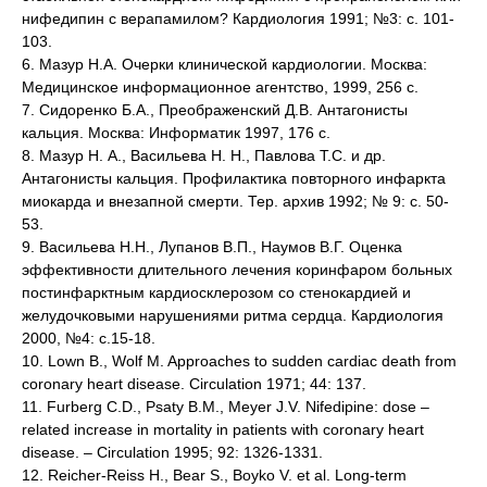
нифедипин с верапамилом? Кардиология 1991; №3: с. 101-
103.
6. Мазур Н.А. Очерки клинической кардиологии. Москва:
Медицинское информационное агентство, 1999, 256 с.
7. Сидоренко Б.А., Преображенский Д.В. Антагонисты
кальция. Москва: Информатик 1997, 176 с.
8. Мазур Н. А., Васильева Н. Н., Павлова Т.С. и др.
Антагонисты кальция. Профилактика повторного инфаркта
миокарда и внезапной смерти. Тер. архив 1992; № 9: с. 50-
53.
9. Васильева Н.Н., Лупанов В.П., Наумов В.Г. Оценка
эффективности длительного лечения коринфаром больных
постинфарктным кардиосклерозом со стенокардией и
желудочковыми нарушениями ритма сердца. Кардиология
2000, №4: с.15-18.
10. Lown B., Wolf M. Approaches to sudden cardiac death from
coronary heart disease. Circulation 1971; 44: 137.
11. Furberg C.D., Psaty B.M., Meyer J.V. Nifedipine: dose –
related increase in mortality in patients with coronary heart
disease. – Circulation 1995; 92: 1326-1331.
12. Reicher-Reiss H., Bear S., Boyko V. et al. Long-term