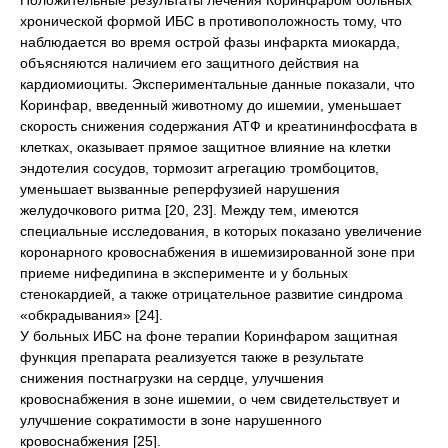
Положительные результаты лечения Коринфаром больных
хронической формой ИБС в противоположность тому, что
наблюдается во время острой фазы инфаркта миокарда,
объясняются наличием его защитного действия на
кардиомиоциты. Экспериментальные данные показали, что
Коринфар, введенный животному до ишемии, уменьшает
скорость снижения содержания АТФ и креатининфосфата в
клетках, оказывает прямое защитное влияние на клетки
эндотелия сосудов, тормозит агрегацию тромбоцитов,
уменьшает вызванные реперфузией нарушения
желудочкового ритма [20, 23]. Между тем, имеются
специальные исследования, в которых показано увеличение
коронарного кровоснабжения в ишемизированной зоне при
приеме нифедипина в эксперименте и у больных
стенокардией, а также отрицательное развитие синдрома
«обкрадывания» [24].
У больных ИБС на фоне терапии Коринфаром защитная
функция препарата реализуется также в результате
снижения постнагрузки на сердце, улучшения
кровоснабжения в зоне ишемии, о чем свидетельствует и
улучшение сократимости в зоне нарушенного
кровоснабжения [25].