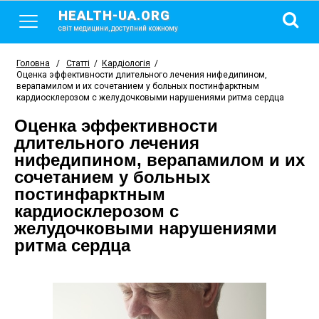
HEALTH-UA.ORG
світ медицини, доступний кожному
Головна
/
Статті
/
Кардіологія
/
Оценка эффективности длительного лечения нифедипином,
верапамилом и их сочетанием у больных постинфарктным
кардиосклерозом с желудочковыми нарушениями ритма сердца
Оценка эффективности
длительного лечения
нифедипином, верапамилом и их
сочетанием у больных
постинфарктным
кардиосклерозом с
желудочковыми нарушениями
ритма сердца