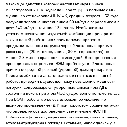
максимум действия которых наступает через 3 часа.
В исследовании Н.К. Фуркало и соавт. [5] 28 больных с ИБС,
мужчин со стенокардией II-IV ФК, средний возраст – 52 года,
получали терапию нифедипином 60 мг/сут с верапамилом в
дозе 240 мг/сут в течение 12 недель. Необходимым
условием назначения изучаемой комбинации препаратов,
как и в нашей работе, являлось наличие прироста
продолжительности нагрузки через 2 часа после приема
разовых доз (20 мг нифедипина, 80 мг верапамила) не
менее 2-3 мин по сравнению с исходной. В конце лечения
проводилась контрольная ВЭМ-проба спустя 2 часа после
приема очередной разовой (утренней) дозы препаратов.
Прием комбинации антагонистов кальция, как и в нашей
работе, приводил к существенному повышению мощности
нагрузки, сопровождался умеренным снижением АД в
состоянии покоя, при этом ЧСС существенно не изменялась.
При ВЭМ-пробе отмечалось выраженное увеличение
двойного произведения (ДП) при пороговом уровне нагрузки,
что определялось достоверным увеличением ЧСС [4].
Побочные эффекты (умеренная гипотензия, отеки голеней,
атриовентрикулярная блокада I степени) наблюдались у 3