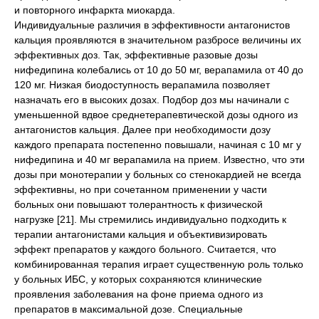
и повторного инфаркта миокарда.
Индивидуальные различия в эффективности антагонистов
кальция проявляются в значительном разбросе величины их
эффективных доз. Так, эффективные разовые дозы
нифедипина колебались от 10 до 50 мг, верапамила от 40 до
120 мг. Низкая биодоступность верапамила позволяет
назначать его в высоких дозах. Подбор доз мы начинали с
уменьшенной вдвое среднетерапевтической дозы одного из
антагонистов кальция. Далее при необходимости дозу
каждого препарата постепенно повышали, начиная с 10 мг у
нифедипина и 40 мг верапамила на прием. Известно, что эти
дозы при монотерапии у больных со стенокардией не всегда
эффективны, но при сочетанном применении у части
больных они повышают толерантность к физической
нагрузке [21]. Мы стремились индивидуально подходить к
терапии антагонистами кальция и объективизировать
эффект препаратов у каждого больного. Считается, что
комбинированная терапия играет существенную роль только
у больных ИБС, у которых сохраняются клинические
проявления заболевания на фоне приема одного из
препаратов в максимальной дозе. Специальные