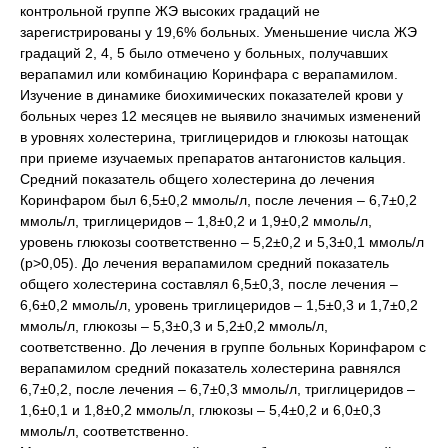
контрольной группе ЖЭ высоких градаций не
зарегистрированы у 19,6% больных. Уменьшение числа ЖЭ
градаций 2, 4, 5 было отмечено у больных, получавших
верапамил или комбинацию Коринфара с верапамилом.
Изучение в динамике биохимических показателей крови у
больных через 12 месяцев не выявило значимых изменений
в уровнях холестерина, триглицеридов и глюкозы натощак
при приеме изучаемых препаратов антагонистов кальция.
Средний показатель общего холестерина до лечения
Коринфаром был 6,5±0,2 ммоль/л, после лечения – 6,7±0,2
ммоль/л, триглицеридов – 1,8±0,2 и 1,9±0,2 ммоль/л,
уровень глюкозы соответственно – 5,2±0,2 и 5,3±0,1 ммоль/л
(p>0,05). До лечения верапамилом средний показатель
общего холестерина составлял 6,5±0,3, после лечения –
6,6±0,2 ммоль/л, уровень триглицеридов – 1,5±0,3 и 1,7±0,2
ммоль/л, глюкозы – 5,3±0,3 и 5,2±0,2 ммоль/л,
соответственно. До лечения в группе больных Коринфаром с
верапамилом средний показатель холестерина равнялся
6,7±0,2, после лечения – 6,7±0,3 ммоль/л, триглицеридов –
1,6±0,1 и 1,8±0,2 ммоль/л, глюкозы – 5,4±0,2 и 6,0±0,3
ммоль/л, соответственно.