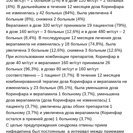
100 мг/сут – 1 больной (2%) и в дозе 120 мг/сут – 2 больных
(4%). В дальнейшем в течение 12 месяцев доза Коринфара
не изменилась у 42 больных (84%), была увеличена 4
больным (8%), снижена 2 больным (4%).
Верапамил в дозе 320 мг/сут принимали 19 пациентов (79%),
в дозе 160 мг/сут – 3 больных (12,6%) и в дозе 480 мг/сут – 2
больных (8,4%). В последующие 12 месяцев лечения доза
верапамила не изменилась у 18 больных (74,8%), была
увеличена 3 больным (12,6%), снижена 3 больным (12,6%).
При использовании комбинации препаратов, Коринфар в
дозе 40 мг/сут и верапамил 160 мг/сут принимали 26
больных (96,3%), в дозах 80 мг/сут и 160 мг/сут
соответственно – 1 пациент (3,7%). В течение 12 месяцев
комбинированной терапии доза Коринфара и верапамила не
изменилась у 23 больных (85,1%), была уменьшена доза
Коринфара и верапамила 1 больному (3,7%), уменьшена
доза верапамила (доза Коринфара не изменилась) 1
пациенту (3,7%), увеличены дозы обоих препаратов 1
больному (3,7%) и увеличена доза верапамила (Коринфар
остался в прежней дозе) 1 больному (3,7%).
С целью предупреждения синдрома отмены прием
нифедипина был постоянным, а интервал между приемами