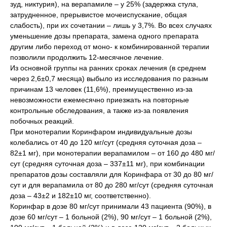
зуд, никтурия), на верапамиле – у 25% (задержка стула,
затрудненное, прерывистое мочеиспускание, общая
слабость), при их сочетании – лишь у 3,7%. Во всех случаях
уменьшение дозы препарата, замена одного препарата
другим либо переход от моно- к комбинированной терапии
позволили продолжить 12-месячное лечение.
Из основной группы на ранних сроках лечения (в среднем
через 2,6±0,7 месяца) выбыло из исследования по разным
причинам 13 человек (11,6%), преимущественно из-за
невозможности ежемесячно приезжать на повторные
контрольные обследования, а также из-за появления
побочных реакций.
При монотерапии Коринфаром индивидуальные дозы
колебались от 40 до 120 мг/сут (средняя суточная доза –
82±1 мг), при монотерапии верапамилом – от 160 до 480 мг/
сут (средняя суточная доза – 337±11 мг), при комбинации
препаратов дозы составляли для Коринфара от 30 до 80 мг/
сут и для верапамила от 80 до 280 мг/сут (средняя суточная
доза – 43±2 и 182±10 мг, соответственно).
Коринфар в дозе 80 мг/сут принимали 43 пациента (90%), в
дозе 60 мг/сут – 1 больной (2%), 90 мг/сут – 1 больной (2%),