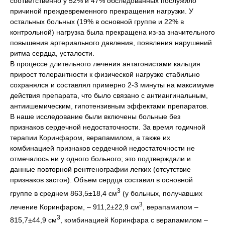
соответственно у 52% и 47% обследованных послужило
причиной преждевременного прекращения нагрузки. У
остальных больных (19% в основной группе и 22% в
контрольной) нагрузка была прекращена из-за значительного
повышения артериального давления, появления нарушений
ритма сердца, усталости.
В процессе длительного лечения антагонистами кальция
прирост толерантности к физической нагрузке стабильно
сохранялся и составлял примерно 2-3 минуты на максимуме
действия препарата, что было связано с антиангинальным,
антиишемическим, гипотензивным эффектами препаратов.
В наше исследование были включены больные без
признаков сердечной недостаточности. За время годичной
терапии Коринфаром, верапамилом, а также их
комбинацией признаков сердечной недостаточности не
отмечалось ни у одного больного; это подтверждали и
данные повторной рентгенографии легких (отсутствие
признаков застоя). Объем сердца составил в основной
3
группе в среднем 863,5±18,4 см
(у больных, получавших
3
лечение Коринфаром, – 911,2±22,9 см
, верапамилом –
3
815,7±44,9 см
, комбинацией Коринфара с верапамилом –