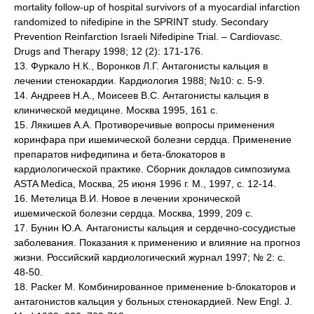
mortality follow-up of hospital survivors of a myocardial infarction
randomized to nifedipine in the SPRINT study. Secondary
Prevention Reinfarction Israeli Nifedipine Trial. – Cardiovasc.
Drugs and Therapy 1998; 12 (2): 171-176.
13. Фуркало Н.К., Воронков Л.Г. Антагонисты кальция в
лечении стенокардии. Кардиология 1988; №10: с. 5-9.
14. Андреев Н.А., Моисеев В.С. Антагонисты кальция в
клинической медицине. Москва 1995, 161 с.
15. Лякишев А.А. Противоречивые вопросы применения
коринфара при ишемической болезни сердца. Применение
препаратов нифедипина и бета-блокаторов в
кардиологической практике. Сборник докладов симпозиума
ASTA Medica, Москва, 25 июня 1996 г. М., 1997, с. 12-14.
16. Метелица В.И. Новое в лечении хронической
ишемической болезни сердца. Москва, 1999, 209 с.
17. Бунин Ю.А. Антагонисты кальция и сердечно-сосудистые
заболевания. Показания к применению и влияние на прогноз
жизни. Российский кардиологический журнал 1997; № 2: с.
48-50.
18. Packer M. Комбинированное применение b-блокаторов и
антагонистов кальция у больных стенокардией. New Engl. J.