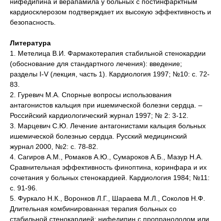
нифедипина и верапамила у больных с постинфарктным
кардиосклерозом подтверждает их высокую эффективность и
безопасность.
Литература
1. Метелица В.И. Фармакотерапия стабильной стенокардии
(обоснование для стандартного лечения): введение;
разделы I-V (лекция, часть 1). Кардиология 1997; №10: с. 72-
83.
2. Гуревич М.А. Спорные вопросы использования
антагонистов кальция при ишемической болезни сердца. –
Российский кардиологический журнал 1997; № 2: 3-12.
3. Марцевич С.Ю. Лечение антагонистами кальция больных
ишемической болезнью сердца. Русский медицинский
журнал 2000, №2: с. 78-82.
4. Сагиров А.М., Ромаков А.Ю., Сумароков А.Б., Мазур Н.А.
Сравнительная эффективность финоптина, коринфара и их
сочетания у больных стенокардией. Кардиология 1984; №11:
с. 91-96.
5. Фуркало Н.К., Воронков Л.Г., Шараева М.Л., Соколов Н.Ф.
Длительная комбинированная терапия больных со
стабильной стенокардией: нифедипин с пропранололом или