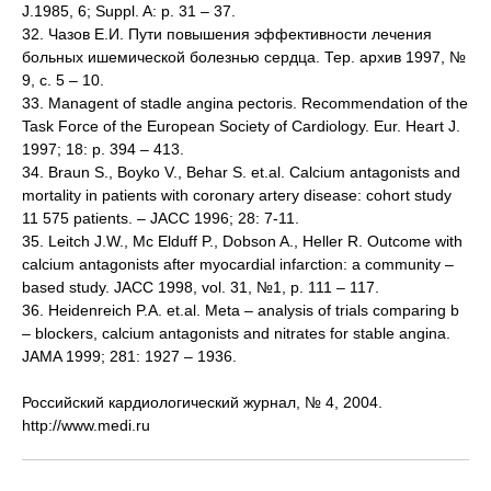
J.1985, 6; Suppl. A: p. 31 – 37.
32. Чазов Е.И. Пути повышения эффективности лечения
больных ишемической болезнью сердца. Тер. архив 1997, №
9, с. 5 – 10.
33. Managent of stadle angina pectoris. Recommendation of the
Task Force of the European Society of Cardiology. Eur. Heart J.
1997; 18: p. 394 – 413.
34. Braun S., Boyko V., Behar S. et.al. Calcium antagonists and
mortality in patients with coronary artery disease: cohort study
11 575 patients. – JACC 1996; 28: 7-11.
35. Leitch J.W., Mc Elduff P., Dobson A., Heller R. Outcome with
calcium antagonists after myocardial infarction: a community –
based study. JACC 1998, vol. 31, №1, p. 111 – 117.
36. Heidenreich P.A. et.al. Meta – analysis of trials comparing b
– blockers, calcium antagonists and nitrates for stable angina.
JAMA 1999; 281: 1927 – 1936.
Российский кардиологический журнал, № 4, 2004.
http://www.medi.ru