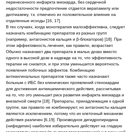
перенесенного инфаркта миокарда, без сердечной
недостаточности предпочтение отдается верапамилу или
дилтиазему, т.к. отмечено их положительное влияние на
отдаленные исходы [16, 17].
В тех случаях, когда монотерапия малоэффективна, следует
назначать комбинацию препаратов из разных групп
(например, антагонистов кальция и β-блокаторов) [18]. При
этом эффективность лечения, как правило, возрастает.
Обычно назначают два препарата в малых дозах вместо
одного в высокой дозе в надежде на то, что эффективность
терапии не снизится, и при этом уменьшится вероятность
появления побочных эффектов. Комбинацию
антиангинальных препаратов также часто назначают
больным с ИБС без клинических проявлений стенокардии
для достижения антиишемического действия, рассчитывая
на то, что это уменьшит риск развития инфаркта миокарда и
внезапной смерти [18]. Препараты, принадлежащие к одной
группе, как правило не комбинируют, но антагонисты кальция
являются исключением, потому что их клеточный механизм
действия различен [6,19]. Производное дигидропиридина
(нифедипин) наиболее избирательно действует на гладкую