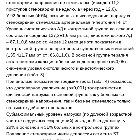
стенокардии напряжения не отмечалось (исходно 11,2
приступов стенокардии в неделю, а через год – 12,6).
У 92 больных (40%), включенных в исследование, наряду со
стенокардией отмечалась артериальная гипертония I-II ст.
Уровень систолического АД в контрольной группе до лечения
составил в среднем 137,2±1,6 мм рт. ст., диастолического АД
– 87,1±0,8 мм рт. ст. Через 12 месяцев эти показатели в
контрольной группе не претерпели существенных изменений
(135,4±1,7 мм рт. ст., 86,8±1,0). В основной группе терапия
антагонистами кальция обеспечила достоверное (p<0,05)
снижение уровня систолического и диастолического
давления (табл. 3).
При анализе показателей тредмил-теста (табл. 4) оказалось,
что достоверное увеличение (p<0,001) толерантности к
физической нагрузке в основной группе как у больных со
стенокардией напряжения, так и без нее отмечалось только
на высоте действия препаратов.
Субмаксимальный уровень нагрузки (по должной возрастной
частоте сердечных сокращений) исходно был достигнут у
29% в основной и 31% больных в контрольной группах.
Появление стенокардии и/или депрессии сегмента ST