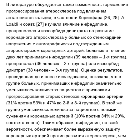
В литературе обсуждается также возможность торможения
прогрессирования атеросклероза под влиянием
антагонистов кальция, в частности Коринфара [26, 28]. A.
Loaldi и соавт. [27] изучали влияние нифедипина,
пропранолола и изосорбида динитрата на развитие
коронарного атеросклероза у больных со стенокардией
напряжения с ангиографически подтвержденным
атеросклерозом коронарных артерий. Больные в течение
двух лет принимали нифедипин (39 человек – 1-я группа),
пропранолол (36 человек – 2-я группа) или изосорбид
динитрат (38 человек – 3-я группа). Оценка результатов,
проведенная до и после исследования, показала, что в
группе больных, принимавших нифедипин значительно
уменьшилось количество пациентов с признаками
прогрессирования старых стенозов коронарных артерий
(31% против 53% и 47% во 2-й и 3-й группах). В этой же
группе уменьшилось количество пациентов с новыми
сужениями коронарных артерий (10% против 34% и 29%,
соответственно). Таким образом, нифедипин, по всей
вероятности, обеспечивает более выраженную защиту
коронарных артерий против развития атеросклероза, чем