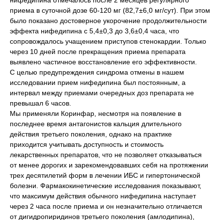
нифедипина отмечалось после 2 месяцев регулярного
приема в суточной дозе 60-120 мг (82,7±6,0 мг/сут). При этом
было показано достоверное укорочение продолжительности
эффекта нифедипина с 5,4±0,3 до 3,6±0,4 часа, что
сопровождалось учащением приступов стенокардии. Только
через 10 дней после прекращения приема препарата
выявлено частичное восстановление его эффективности.
С целью предупреждения синдрома отмены в нашем
исследовании прием нифедипина был постоянным, а
интервал между приемами очередных доз препарата не
превышал 6 часов.
Мы применяли Коринфар, несмотря на появление в
последнее время антагонистов кальция длительного
действия третьего поколения, однако на практике
приходится учитывать доступность и стоимость
лекарственных препаратов, что не позволяет отказываться
от менее дорогих и зарекомендовавших себя на протяжении
трех десятилетий форм в лечении ИБС и гипертонической
болезни. Фармакокинетические исследования показывают,
что максимум действия обычного нифедипина наступает
через 2 часа после приема и он незначительно отличается
от дигидропиридинов третьего поколения (амлодипина),