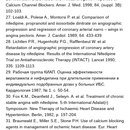
Calcium Channel Blockers. Amer. J. Med. 1998; 84, (suppl. 3B):
102-103.
27. Loaldi A., Polese A., Montorsi P. et.al. Comparison of
nifedipine, propranolol and isosorbide dinitrate on angiographic
progression and regression of coronary arterial narro – wings in
angina pectoris. Amer. J. Cardiol. 1989; 64: 433-439.
28. Lichtlen P.R., Hugenholtz P.G., Rafflenbeul W. et al.
Retardation of angiographic progression of coronary artery
disease by nifedipine. Results of the International Nifedipine
Trial on Antiatherosclerotic Therapy (INTACT). Lancet 1990;
335: 1109-1113.
29. Рабочая группа КИАП. Оценка эффективности
верапамила и нифедипина при длительном применении в
индивидуально подобранных дозах у больных ИБС.
Кардиология 1987; № 1: с. 50-54.
30. Fox K.M., Deanfield J., Selwyn. A. et al. Treatment of chronic
stable angina with nifedipine. 5-th International Adalat(r)
Symposium. New Therapy of Ischaemic Heart Disease and
Hypertention. Berlin, 1982, p. 197-204.
31. Braunwald E., Miller S.E., Stone P.H. Use of calcium blocking
agents in management of ischemic heart disease. Eur. Heart