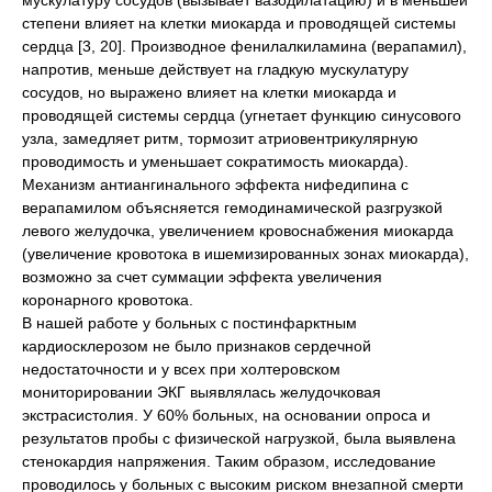
мускулатуру сосудов (вызывает вазодилатацию) и в меньшей
степени влияет на клетки миокарда и проводящей системы
сердца [3, 20]. Производное фенилалкиламина (верапамил),
напротив, меньше действует на гладкую мускулатуру
сосудов, но выражено влияет на клетки миокарда и
проводящей системы сердца (угнетает функцию синусового
узла, замедляет ритм, тормозит атриовентрикулярную
проводимость и уменьшает сократимость миокарда).
Механизм антиангинального эффекта нифедипина с
верапамилом объясняется гемодинамической разгрузкой
левого желудочка, увеличением кровоснабжения миокарда
(увеличение кровотока в ишемизированных зонах миокарда),
возможно за счет суммации эффекта увеличения
коронарного кровотока.
В нашей работе у больных с постинфарктным
кардиосклерозом не было признаков сердечной
недостаточности и у всех при холтеровском
мониторировании ЭКГ выявлялась желудочковая
экстрасистолия. У 60% больных, на основании опроса и
результатов пробы с физической нагрузкой, была выявлена
стенокардия напряжения. Таким образом, исследование
проводилось у больных с высоким риском внезапной смерти