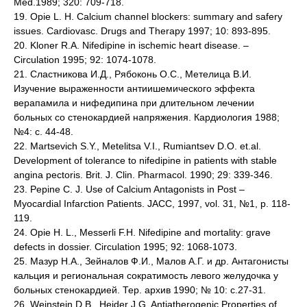
Med.1989; 320: 709-718.
19. Opie L. H. Calcium channel blockers: summary and safery
issues. Cardiovasc. Drugs and Therapy 1997; 10: 893-895.
20. Kloner R.A. Nifedipine in ischemic heart disease. –
Circulation 1995; 92: 1074-1078.
21. Сластникова И.Д., Рябоконь О.С., Метелица В.И.
Изучение выраженности антиишемического эффекта
верапамила и нифедипина при длительном лечении
больных со стенокардией напряжения. Кардиология 1988;
№4: с. 44-48.
22. Martsevich S.Y., Metelitsa V.I., Rumiantsev D.O. et.al.
Development of tolerance to nifedipine in patients with stable
angina pectoris. Brit. J. Clin. Pharmacol. 1990; 29: 339-346.
23. Pepine C. J. Use of Calcium Antagonists in Post –
Myocardial Infarction Patients. JACC, 1997, vol. 31, №1, p. 118-
119.
24. Opie H. L., Messerli F.H. Nifedipine and mortality: grave
defects in dossier. Circulation 1995; 92: 1068-1073.
25. Мазур Н.А., Зейналов Ф.И., Малов А.Г. и др. Антагонисты
кальция и региональная сократимость левого желудочка у
больных стенокардией. Тер. архив 1990; № 10: с.27-31.
26. Weinstein D.B., Heider J.G. Antiatherogenic Properties of