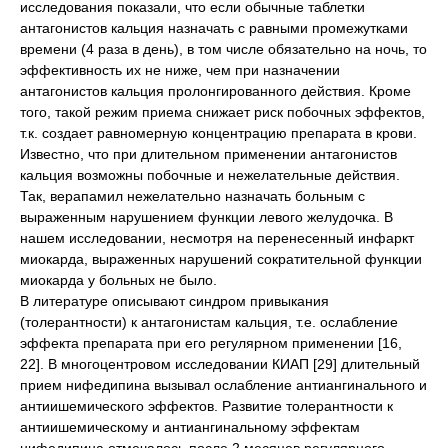
исследования показали, что если обычные таблетки
антагонистов кальция назначать с равными промежутками
времени (4 раза в день), в том числе обязательно на ночь, то
эффективность их не ниже, чем при назначении
антагонистов кальция пролонгированного действия. Кроме
того, такой режим приема снижает риск побочных эффектов,
т.к. создает равномерную концентрацию препарата в крови.
Известно, что при длительном применении антагонистов
кальция возможны побочные и нежелательные действия.
Так, верапамил нежелательно назначать больным с
выраженным нарушением функции левого желудочка. В
нашем исследовании, несмотря на перенесенный инфаркт
миокарда, выраженных нарушений сократительной функции
миокарда у больных не было.
В литературе описывают синдром привыкания
(толерантности) к антагонистам кальция, т.е. ослабление
эффекта препарата при его регулярном применении [16,
22]. В многоцентровом исследовании КИАП [29] длительный
прием нифедипина вызывал ослабление антиангинального и
антиишемического эффектов. Развитие толерантности к
антиишемическому и антиангинальному эффектам