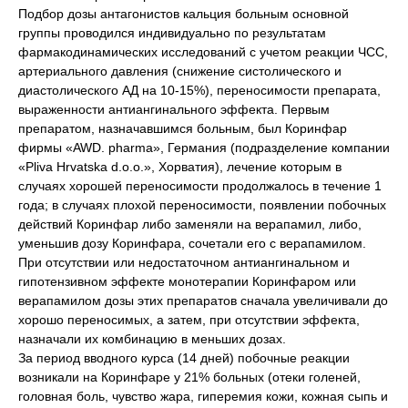
Подбор дозы антагонистов кальция больным основной
группы проводился индивидуально по результатам
фармакодинамических исследований с учетом реакции ЧСС,
артериального давления (снижение систолического и
диастолического АД на 10-15%), переносимости препарата,
выраженности антиангинального эффекта. Первым
препаратом, назначавшимся больным, был Коринфар
фирмы «AWD. pharma», Германия (подразделение компании
«Pliva Hrvatska d.o.o.», Хорватия), лечение которым в
случаях хорошей переносимости продолжалось в течение 1
года; в случаях плохой переносимости, появлении побочных
действий Коринфар либо заменяли на верапамил, либо,
уменьшив дозу Коринфара, сочетали его с верапамилом.
При отсутствии или недостаточном антиангинальном и
гипотензивном эффекте монотерапии Коринфаром или
верапамилом дозы этих препаратов сначала увеличивали до
хорошо переносимых, а затем, при отсутствии эффекта,
назначали их комбинацию в меньших дозах.
За период вводного курса (14 дней) побочные реакции
возникали на Коринфаре у 21% больных (отеки голеней,
головная боль, чувство жара, гиперемия кожи, кожная сыпь и