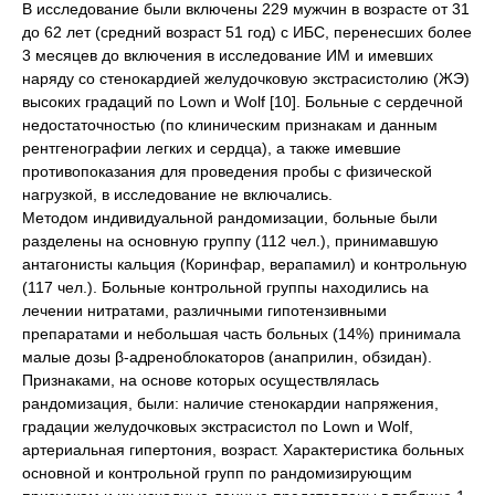
В исследование были включены 229 мужчин в возрасте от 31
до 62 лет (средний возраст 51 год) с ИБС, перенесших более
3 месяцев до включения в исследование ИМ и имевших
наряду со стенокардией желудочковую экстрасистолию (ЖЭ)
высоких градаций по Lown и Wolf [10]. Больные с сердечной
недостаточностью (по клиническим признакам и данным
рентгенографии легких и сердца), а также имевшие
противопоказания для проведения пробы с физической
нагрузкой, в исследование не включались.
Методом индивидуальной рандомизации, больные были
разделены на основную группу (112 чел.), принимавшую
антагонисты кальция (Коринфар, верапамил) и контрольную
(117 чел.). Больные контрольной группы находились на
лечении нитратами, различными гипотензивными
препаратами и небольшая часть больных (14%) принимала
малые дозы β-адреноблокаторов (анаприлин, обзидан).
Признаками, на основе которых осуществлялась
рандомизация, были: наличие стенокардии напряжения,
градации желудочковых экстрасистол по Lown и Wolf,
артериальная гипертония, возраст. Характеристика больных
основной и контрольной групп по рандомизирующим