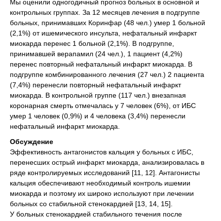
Мы оценили одногодичный прогноз больных в основной и
контрольных группах. За 12 месяцев лечения в подгруппе
больных, принимавших Коринфар (48 чел.) умер 1 больной
(2,1%) от ишемического инсульта, нефатальный инфаркт
миокарда перенес 1 больной (2,1%). В подгруппе,
принимавшей верапамил (24 чел.), 1 пациент (4,2%)
перенес повторный нефатальный инфаркт миокарда. В
подгруппе комбинированного лечения (27 чел.) 2 пациента
(7,4%) перенесли повторный нефатальный инфаркт
миокарда. В контрольной группе (117 чел.) внезапная
коронарная смерть отмечалась у 7 человек (6%), от ИБС
умер 1 человек (0,9%) и 4 человека (3,4%) перенесли
нефатальный инфаркт миокарда.
Обсуждение
Эффективность антагонистов кальция у больных с ИБС,
перенесших острый инфаркт миокарда, анализировалась в
ряде контролируемых исследований [11, 12]. Антагонисты
кальция обеспечивают необходимый контроль ишемии
миокарда и поэтому их широко используют при лечении
больных со стабильной стенокардией [13, 14, 15].
У больных стенокардией стабильного течения после