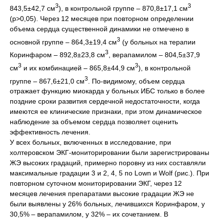
3
3
843,5±42,7 см
), в контрольной группе – 870,8±17,1 см
(p>0,05). Через 12 месяцев при повторном определении
объема сердца существенной динамики не отмечено в
3
основной группе – 864,3±19,4 см
(у больных на терапии
3
Коринфаром – 892,8±23,8 см
, верапамилом – 804,5±37,9
3
3
см
и их комбинацией – 865,8±44,9 см
), в контрольной
3
группе – 867,6±21,0 см
. По-видимому, объем сердца
отражает функцию миокарда у больных ИБС только в более
поздние сроки развития сердечной недостаточности, когда
имеются ее клинические признаки, при этом динамическое
наблюдение за объемом сердца позволяет оценить
эффективность лечения.
У всех больных, включенных в исследование, при
холтеровском ЭКГ-мониторировании были зарегистрированы
ЖЭ высоких градаций, примерно поровну из них составляли
максимальные градации 3 и 2, 4, 5 по Lown и Wolf (рис.). При
повторном суточном мониторировании ЭКГ, через 12
месяцев лечения препаратами высокие градации ЖЭ не
были выявлены у 26% больных, лечившихся Коринфаром, у
30,5% – верапамилом, у 32% – их сочетанием. В