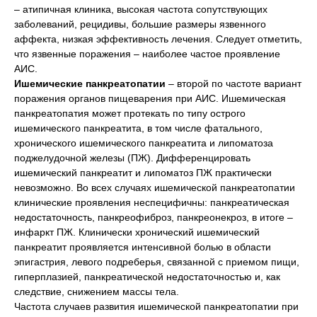
– атипичная клиника, высокая частота сопутствующих
заболеваний, рецидивы, большие размеры язвенного
аффекта, низкая эффективность лечения. Следует отметить,
что язвенные поражения – наиболее частое проявление
АИС.
Ишемические панкреатопатии
– второй по частоте вариант
поражения органов пищеварения при АИС. Ишемическая
панкреатопатия может протекать по типу острого
ишемического панкреатита, в том числе фатального,
хронического ишемического панкреатита и липоматоза
поджелудочной железы (ПЖ). Дифференцировать
ишемический панкреатит и липоматоз ПЖ практически
невозможно. Во всех случаях ишемической панкреатопатии
клинические проявления неспецифичны: панкреатическая
недостаточность, панкреофиброз, панкреонекроз, в итоге –
инфаркт ПЖ. Клинически хронический ишемический
панкреатит проявляется интенсивной болью в области
эпигастрия, левого подреберья, связанной с приемом пищи,
гиперплазией, панкреатической недостаточностью и, как
следствие, снижением массы тела.
Частота случаев развития ишемической панкреатопатии при