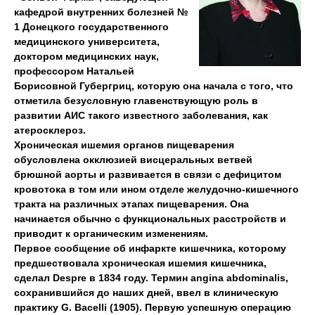
кафедрой внутренних болезней №
1 Донецкого государственного
медицинского университета,
доктором медицинских наук,
профессором Натальей
Борисовной Губергриц, которую она начала с того, что
отметила безусловную главенствующую роль в
развитии АИС такого известного заболевания, как
атеросклероз.
Хроническая ишемия органов пищеварения
обусловлена окклюзией висцеральных ветвей
брюшной аорты и развивается в связи с дефицитом
кровотока в том или ином отделе желудочно-кишечного
тракта на различных этапах пищеварения. Она
начинается обычно с функциональных расстройств и
приводит к органическим изменениям.
Первое сообщение об инфаркте кишечника, которому
предшествовала хроническая ишемия кишечника,
сделал Despre в 1834 году. Термин angina abdominalis,
сохранившийся до наших дней, ввел в клиническую
практику G. Bacelli (1905). Первую успешную операцию