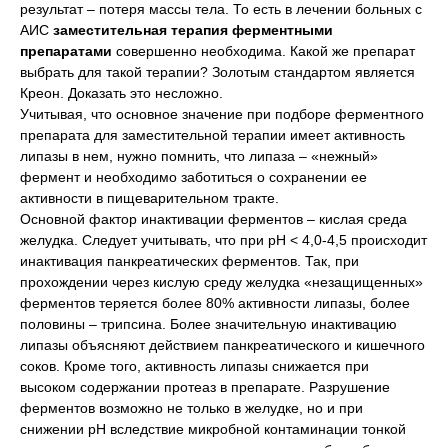
результат – потеря массы тела. То есть в лечении больных с
АИС
заместительная терапия ферментными
препаратами
совершенно необходима. Какой же препарат
выбрать для такой терапии? Золотым стандартом является
Креон. Доказать это несложно.
Учитывая, что основное значение при подборе ферментного
препарата для заместительной терапии имеет активность
липазы в нем, нужно помнить, что липаза – «нежный»
фермент и необходимо заботиться о сохранении ее
активности в пищеварительном тракте.
Основной фактор инактивации ферментов – кислая среда
желудка. Следует учитывать, что при рН < 4,0-4,5 происходит
инактивация панкреатических ферментов. Так, при
прохождении через кислую среду желудка «незащищенных»
ферментов теряется более 80% активности липазы, более
половины – трипсина. Более значительную инактивацию
липазы объясняют действием панкреатического и кишечного
соков. Кроме того, активность липазы снижается при
высоком содержании протеаз в препарате. Разрушение
ферментов возможно не только в желудке, но и при
снижении рН вследствие микробной контаминации тонкой