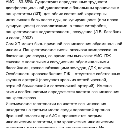
АИС – 33-35%. Существуют определенные трудности
дифференциальной диагностики с банальным хроническим
панкреатитом (ХП), для обеих состояний характерны
интенсивная боль после еды, не купирующаяся (или плохо
купирующаяся) спазмолитиками, а также ситофобия,
панкреатическая недостаточность, похудение (Л.Б. Лазебник
и соавт., 2003).
Сам ХП может быть причиной возникновения абдоминальной
ишемии. Панкреатические кисты, оказывая компрессию на
близлежащие сосуды, со временем вызывают АИС. ПЖ
связана с несколькими сосудистыми абдоминальными
бассейнами, кровоснабжающими желудок, ДПК, печень.
Особенность кровоснабжения ПЖ – отсутствие собственных
крупных артерий (поступает кровь из ветвей чревной,
верхней брыжеечной и селезеночной артерий). Именно
этими особенностями определяется частота возникновения
панкреонекроза.
Ишемические гепатопатии по частоте возникновения
находятся на третьем месте среди поражений органов
брюшной полости при АИС и проявляются острым
ишемическим гепатитом, или хроническим ишемическим
гепатитом, или неалкогольным стеатогепатитом. Их