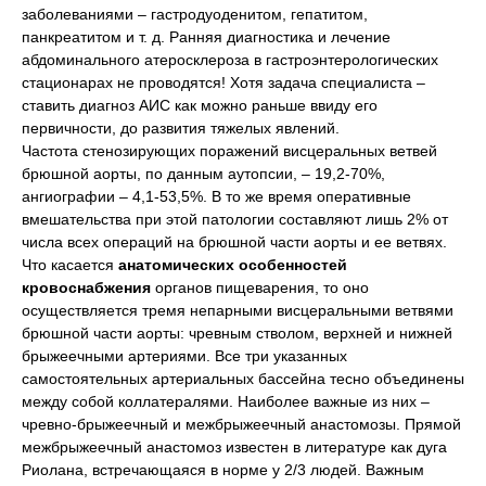
заболеваниями – гастродуоденитом, гепатитом,
панкреатитом и т. д. Ранняя диагностика и лечение
абдоминального атеросклероза в гастроэнтерологических
стационарах не проводятся! Хотя задача специалиста –
ставить диагноз АИС как можно раньше ввиду его
первичности, до развития тяжелых явлений.
Частота стенозирующих поражений висцеральных ветвей
брюшной аорты, по данным аутопсии, – 19,2-70%,
ангиографии – 4,1-53,5%. В то же время оперативные
вмешательства при этой патологии составляют лишь 2% от
числа всех операций на брюшной части аорты и ее ветвях.
Что касается
анатомических особенностей
кровоснабжения
органов пищеварения, то оно
осуществляется тремя непарными висцеральными ветвями
брюшной части аорты: чревным стволом, верхней и нижней
брыжеечными артериями. Все три указанных
самостоятельных артериальных бассейна тесно объединены
между собой коллатералями. Наиболее важные из них –
чревно-брыжеечный и межбрыжеечный анастомозы. Прямой
межбрыжеечный анастомоз известен в литературе как дуга
Риолана, встречающаяся в норме у 2/3 людей. Важным