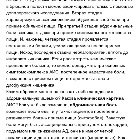
в брюшной полости можно зафиксировать только с помощью
допплеровского исследования. Вторая стадия
характеризуется возникновением абдоминальной боли при
приеме обильной пищи. При третьей стадии абдоминальные
боли возникают даже при приеме минимального количества
пищи. И, наконец, четвертая стадия проявляется
постоянными болями, усиливающимися после приема
пищи. Исход последней стадии неблагоприятен, вплоть до
инфаркта кишечника. Если рассмотреть клинические
проявления болезни, то можно обнаружить три основных
симптомокомплекса АИС: постепенное нарастание боли,
связанное с приемом пищи, потеря массы тела и
дисфункция кишечника.
Каким образом можно распознать либо заподозрить
абдоминальную ишемию? Какова
клиническая картина
АИС? Как уже было замечено,
абдоминальная боль
возникает после еды, и у таких пациентов постепенно
развивается боязнь приема пищи (ситофобия). Зачастую
боли могут быть ассоциированы с приступом стенокардии,
подъемом или снижением АД, они не имеют четкой
локализации и достаточно интенсивны (морфинные). Как