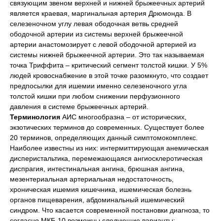
связующим звеном верхней и нижней брыжеечных артерий
является краевая, маргинальная артерия Дрюмонда. В
селезеночном углу левая ободочная ветвь средней
ободочной артерии из системы верхней брыжеечной
артерии анастомозирует с левой ободочной артерией из
системы нижней брыжеечной артерии. Это так называемая
точка Триффита – критический сегмент толстой кишки. У 5%
людей кровоснабжение в этой точке разомкнуто, что создает
предпосылки для ишемии именно селезеночного угла
толстой кишки при любом снижении перфузионного
давления в системе брыжеечных артерий.
Терминология
АИС многообразна – от исторических,
экзотических терминов до современных. Существует более
20 терминов, определяющих данный симптомокомплекс.
Наиболее известны из них: интермиттирующая анемическая
дисперистальтика, перемежающаяся ангиосклеротическая
диспрагия, интестинальная ангина, брюшная ангина,
мезентериальная артериальная недостаточность,
хроническая ишемия кишечника, ишемическая болезнь
органов пищеварения, абдоминальный ишемический
синдром. Что касается современной постановки диагноза, то
согласно МКБ-10 возможны следующие варианты: