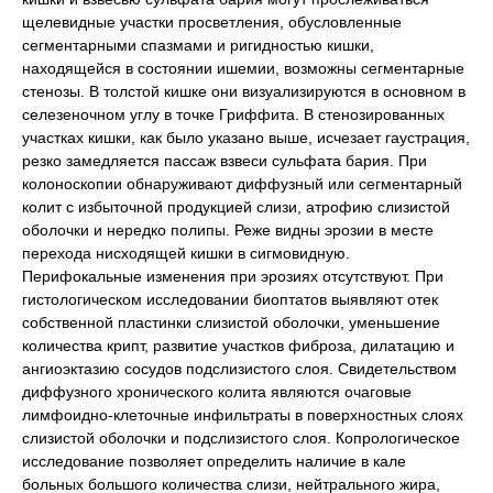
щелевидные участки просветления, обусловленные
сегментарными спазмами и ригидностью кишки,
находящейся в состоянии ишемии, возможны сегментарные
стенозы. В толстой кишке они визуализируются в основном в
селезеночном углу в точке Гриффита. В стенозированных
участках кишки, как было указано выше, исчезает гаустрация,
резко замедляется пассаж взвеси сульфата бария. При
колоноскопии обнаруживают диффузный или сегментарный
колит с избыточной продукцией слизи, атрофию слизистой
оболочки и нередко полипы. Реже видны эрозии в месте
перехода нисходящей кишки в сигмовидную.
Перифокальные изменения при эрозиях отсутствуют. При
гистологическом исследовании биоптатов выявляют отек
собственной пластинки слизистой оболочки, уменьшение
количества крипт, развитие участков фиброза, дилатацию и
ангиоэктазию сосудов подслизистого слоя. Свидетельством
диффузного хронического колита являются очаговые
лимфоидно-клеточные инфильтраты в поверхностных слоях
слизистой оболочки и подслизистого слоя. Копрологическое
исследование позволяет определить наличие в кале
больных большого количества слизи, нейтрального жира,