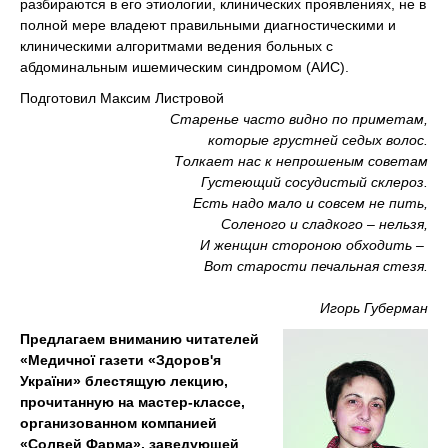
разбираются в его этиологии, клинических проявлениях, не в
полной мере владеют правильными диагностическими и
клиническими алгоритмами ведения больных с
абдоминальным ишемическим синдромом (АИС).
Подготовил Максим Листровой
Старенье часто видно по приметам,
которые грустней седых волос.
Толкает нас к непрошеным советам
Густеющий сосудистый склероз.
Есть надо мало и совсем не пить,
Соленого и сладкого – нельзя,
И женщин стороною обходить –
Вот старости печальная стезя.
Игорь Губерман
Предлагаем вниманию читателей
«Медичної газети «Здоров'я
України» блестящую лекцию,
прочитанную на мастер-классе,
организованном компанией
«Солвей Фарма», заведующей