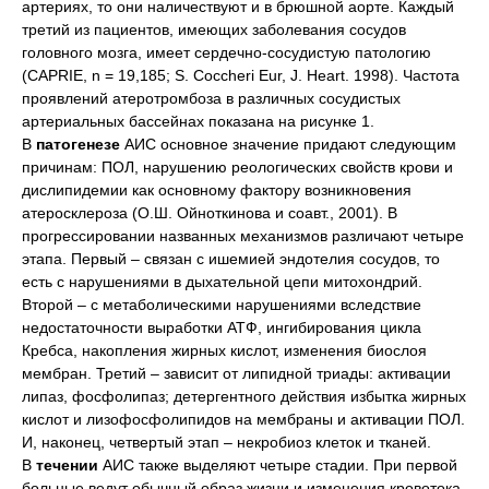
артериях, то они наличествуют и в брюшной аорте. Каждый
третий из пациентов, имеющих заболевания сосудов
головного мозга, имеет сердечно-сосудистую патологию
(CAPRIE, n = 19,185; S. Coccheri Eur, J. Heart. 1998). Частота
проявлений атеротромбоза в различных сосудистых
артериальных бассейнах показана на рисунке 1.
В
патогенезе
АИС основное значение придают следующим
причинам: ПОЛ, нарушению реологических свойств крови и
дислипидемии как основному фактору возникновения
атеросклероза (О.Ш. Ойноткинова и соавт., 2001). В
прогрессировании названных механизмов различают четыре
этапа. Первый – связан с ишемией эндотелия сосудов, то
есть с нарушениями в дыхательной цепи митохондрий.
Второй – с метаболическими нарушениями вследствие
недостаточности выработки АТФ, ингибирования цикла
Кребса, накопления жирных кислот, изменения биослоя
мембран. Третий – зависит от липидной триады: активации
липаз, фосфолипаз; детергентного действия избытка жирных
кислот и лизофосфолипидов на мембраны и активации ПОЛ.
И, наконец, четвертый этап – некробиоз клеток и тканей.
В
течении
АИС также выделяют четыре стадии. При первой
больные ведут обычный образ жизни и изменения кровотока