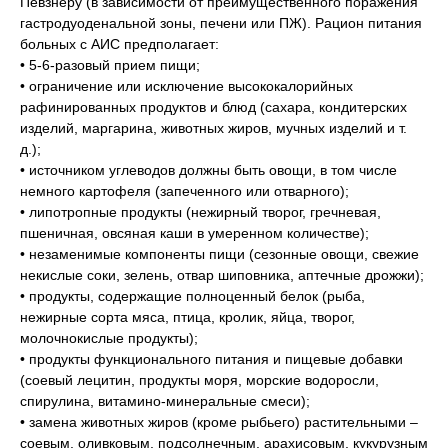
Певзнеру (в зависимости от преимущественного поражения
гастродуоденальной зоны, печени или ПЖ). Рацион питания
больных с АИС предполагает:
• 5-6-разовый прием пищи;
• ограничение или исключение высококалорийных
рафинированных продуктов и блюд (сахара, кондитерских
изделий, маргарина, животных жиров, мучных изделий и т.
д.);
• источником углеводов должны быть овощи, в том числе
немного картофеля (запеченного или отварного);
• липотропные продукты (нежирный творог, гречневая,
пшеничная, овсяная каши в умеренном количестве);
• незаменимые компоненты пищи (сезонные овощи, свежие
некислые соки, зелень, отвар шиповника, аптечные дрожжи);
• продукты, содержащие полноценный белок (рыба,
нежирные сорта мяса, птица, кролик, яйца, творог,
молочнокислые продукты);
• продукты функционального питания и пищевые добавки
(соевый лецитин, продукты моря, морские водоросли,
спирулина, витамино-минеральные смеси);
• замена животных жиров (кроме рыбьего) растительными –
соевым, оливковым, подсолнечным, арахисовым, кукурузным