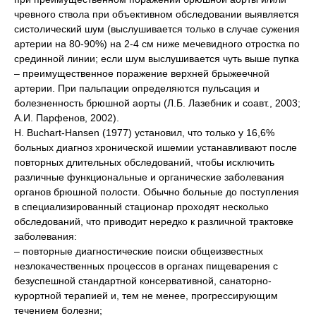
чревного ствола при объективном обследовании выявляется
систолический шум (выслушивается только в случае сужения
артерии на 80-90%) на 2-4 см ниже мечевидного отростка по
срединной линии; если шум выслушивается чуть выше пупка
– преимущественное поражение верхней брыжеечной
артерии. При пальпации определяются пульсация и
болезненность брюшной аорты (Л.Б. Лазебник и соавт., 2003;
А.И. Парфенов, 2002).
Н. Buchart-Hansen (1977) установил, что только у 16,6%
больных диагноз хронической ишемии устанавливают после
повторных длительных обследований, чтобы исключить
различные функциональные и органические заболевания
органов брюшной полости. Обычно больные до поступления
в специализированный стационар проходят несколько
обследований, что приводит нередко к различной трактовке
заболевания:
– повторные диагностические поиски общеизвестных
незлокачественных процессов в органах пищеварения с
безуспешной стандартной консервативной, санаторно-
курортной терапией и, тем не менее, прогрессирующим
течением болезни;