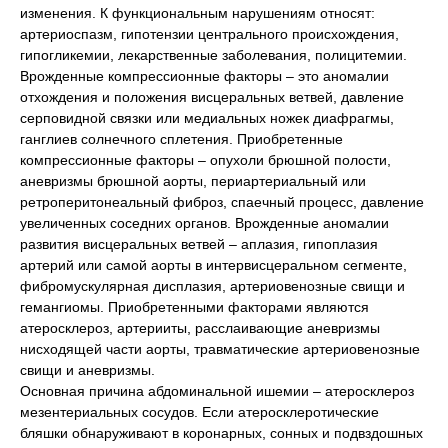
изменения. К функциональным нарушениям относят:
артериоспазм, гипотензии центрального происхождения,
гипогликемии, лекарственные заболевания, полицитемии.
Врожденные компрессионные факторы – это аномалии
отхождения и положения висцеральных ветвей, давление
серповидной связки или медиальных ножек диафрагмы,
ганглиев солнечного сплетения. Приобретенные
компрессионные факторы – опухоли брюшной полости,
аневризмы брюшной аорты, периартериальный или
ретроперитонеальный фиброз, спаечный процесс, давление
увеличенных соседних органов. Врожденные аномалии
развития висцеральных ветвей – аплазия, гипоплазия
артерий или самой аорты в интервисцеральном сегменте,
фибромускулярная дисплазия, артериовенозные свищи и
гемангиомы. Приобретенными факторами являются
атеросклероз, артерииты, расслаивающие аневризмы
нисходящей части аорты, травматические артериовенозные
свищи и аневризмы.
Основная причина абдоминальной ишемии – атеросклероз
мезентериальных сосудов. Если атеросклеротические
бляшки обнаруживают в коронарных, сонных и подвздошных