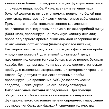
взаимосвязи болевого синдрома или дисфункции кишечника
с приемом пищи: проба Миккельсена – в течение часа
больной должен выпить литр молока, появление болей при
этом свидетельствует об ишемическом генезе заболевания.
Применяется проба «насильственного кормления»,
основанная на ежедневном приеме высококалорийной пищи
(5000 ккал), провоцирующей типичную клинику ишемии;
проба регулярного приема пищи обычной калорийности с
исключением острых блюд (четырехразовое питание).
Некоторые авторы предлагают проводить физические пробы
– поднятие тяжестей, длительный физический труд в
наклонном положении (стирка белья, мытье полов), быстрая
ходьба, бег, подпрыгивание на месте, велоэргометрическую
пробу для выявления экстравазальной компрессии чревного
ствола. Существуют также лекарственные пробы,
провоцирующие проявления АИС (вазоспастические
средства) и ликвидирующие его (вазодилататоры).
Лабораторные методы
исследования. При помощи
общепринятых биохимических методов исследования
функционального состояния печени определяют нарушение
соотношения белковых фракций, снижение количества