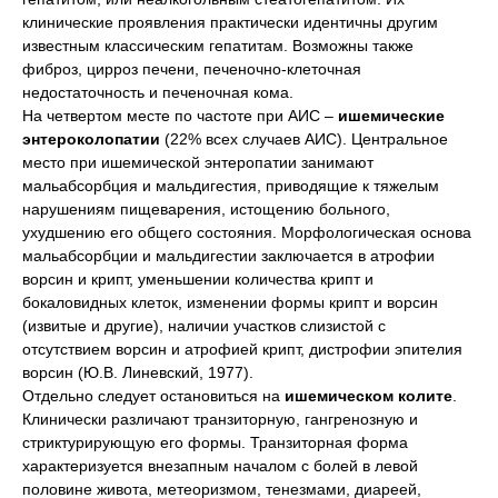
клинические проявления практически идентичны другим
известным классическим гепатитам. Возможны также
фиброз, цирроз печени, печеночно-клеточная
недостаточность и печеночная кома.
На четвертом месте по частоте при АИС –
ишемические
энтероколопатии
(22% всех случаев АИС). Центральное
место при ишемической энтеропатии занимают
мальабсорбция и мальдигестия, приводящие к тяжелым
нарушениям пищеварения, истощению больного,
ухудшению его общего состояния. Морфологическая основа
мальабсорбции и мальдигестии заключается в атрофии
ворсин и крипт, уменьшении количества крипт и
бокаловидных клеток, изменении формы крипт и ворсин
(извитые и другие), наличии участков слизистой с
отсутствием ворсин и атрофией крипт, дистрофии эпителия
ворсин (Ю.В. Линевский, 1977).
Отдельно следует остановиться на
ишемическом колите
.
Клинически различают транзиторную, гангренозную и
стриктурирующую его формы. Транзиторная форма
характеризуется внезапным началом с болей в левой
половине живота, метеоризмом, тенезмами, диареей,