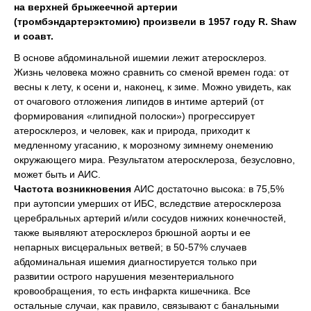
на верхней брыжеечной артерии
(тромбэндартерэктомию) произвели в 1957 году R. Shaw
и соавт.
В основе абдоминальной ишемии лежит атеросклероз.
Жизнь человека можно сравнить со сменой времен года: от
весны к лету, к осени и, наконец, к зиме. Можно увидеть, как
от очагового отложения липидов в интиме артерий (от
формирования «липидной полоски») прогрессирует
атеросклероз, и человек, как и природа, приходит к
медленному угасанию, к морозному зимнему онемению
окружающего мира. Результатом атеросклероза, безусловно,
может быть и АИС.
Частота возникновения
АИС достаточно высока: в 75,5%
при аутопсии умерших от ИБС, вследствие атеросклероза
церебральных артерий и/или сосудов нижних конечностей,
также выявляют атеросклероз брюшной аорты и ее
непарных висцеральных ветвей; в 50-57% случаев
абдоминальная ишемия диагностируется только при
развитии острого нарушения мезентериального
кровообращения, то есть инфаркта кишечника. Все
остальные случаи, как правило, связывают с банальными