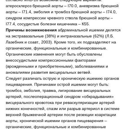
атеросклероз брюшной аорты – I70.0, аневризма брюшной
аорты – I71.4, эмболия и тромбоз брюшной аорты – I74.0,
синдром компрессии чревного ствола брюшной аорты –
I77.4, сосудистые болезни кишечника – К55.
Причины возникновения
абдоминальной ишемии делятся
на экстравазальные (38%) и интраназальные (62%) (Л.Б.
Лазебник и соавт., 2003). Кроме того, их подразделяют на
органические, функциональные и комбинированные.
Органические изменения могут быть обусловлены
внесосудистыми компрессионными факторами
(врожденными и приобретенными), заболеваниями и
аномалиями развития висцеральных ветвей.
Следует различать острую и хроническую ишемию органов
пищеварения. Причинами острой ишемии могут быть:
тромбоз, эмболия, травма, лигирование висцеральных
артерий, послеоперационный синдром «обкрадывания»
висцерального кровотока при реваскуляризации артерий
нижних конечностей, спазм или разрыв артериол в системе
верхней брыжеечной артерии после резекции коарктации
аорты, хронической ишемии органов пищеварения –
органические, функциональные и комбинированные