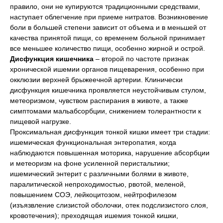
правило, они не купируются традиционными средствами,
наступает облегчение при приеме нитратов. Возникновение
боли в большей степени зависит от объема и в меньшей от
качества принятой пищи, со временем больной принимает
все меньшее количество пищи, особенно жирной и острой.
Дисфункция кишечника
– второй по частоте признак
хронической ишемии органов пищеварения, особенно при
окклюзии верхней брыжеечной артерии. Клинически
дисфункция кишечника проявляется неустойчивым стулом,
метеоризмом, чувством распирания в животе, а также
симптомами мальабсорбции, снижением толерантности к
пищевой нагрузке.
Проксимальная дисфункция тонкой кишки имеет три стадии:
ишемическая функциональная энтеропатия, когда
наблюдаются повышенная моторика, нарушение абсорбции
и метеоризм на фоне усиленной перистальтики;
ишемический энтерит с различными болями в животе,
паралитической непроходимостью, рвотой, меленой,
повышением СОЭ, лейкоцитозом, нейтрофилезом
(изъязвление слизистой оболочки, отек подслизистого слоя,
кровотечения); преходящая ишемия тонкой кишки,