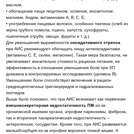
маслом;
• обогащение пищи лецитином, холином, инозитолом,
магнием, йодом, витаминами А, В, С, Е;
• употребление пищевых волокон, особенно пектина (хлеб из
зерна грубого помола, пшено, капуста, сухофрукты,
пшеничные отруби, овощи, фрукты и т. д.).
Для уменьшения выраженности
оксидативного стресса
при АИС рекомендуют обогащать пищу антиоксидантами
(витамины C, E, селен, метионин). Такая мера безопасна, не
увеличивает значительно стоимость рациона питания, ее
эффективность в отношении уменьшения боли при ХП
доказана в контролируемых исследованиях (уровень B).
Уменьшению боли способствует включение в рацион
среднецепочечных триглицеридов и гидрализованных
пептидов.
Выше было показано, что при АИС возникают как первичная
внешнесекреторная недостаточность ПЖ
из-за
хронической ишемии органа, атрофии паренхимы, фиброза,
так и вторичная панкреатическая недостаточность –
энтерогенная, сосудистая. Кроме того, при АИС развивается
мальабсорбция из-за атрофии ворсинок тонкой кишки. А