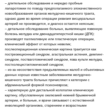
– длительное обследование и нередко пробные
лапаротомии по поводу предполагаемого злокачественного
новообразования органов желудочно-кишечного тракта,
однако даже во время операции ревизия висцеральных
артерий не производится, и диагноз остается неясным;
– детальное обследование больных, выявляющее язвенную
болезнь желудка или двенадцатиперстной кишки (ДПК):
производят паллиативную или пластическую операции,
клинический эффект от которых невелик;
послеоперационная клиническая картина трактуется как
пострезекционный синдром, агастральная астения, демпинг-
синдром, постваготомический синдром, язва культи желудка,
постхолецистэктомический синдром;
– из-за несоответствия предъявляемых жалоб и объективных
данных хорошо известным заболеваниям желудочно-
кишечного тракта больных причисляют к категории с
абдоминальной формой психоневроза;
– характерную для дистальной колопатии клиническую
картину, обусловленную окклюзией нижней брыжеечной
артерии, и больные, и врачи связывают с естественной
инволюцией организма, старением и возрастными