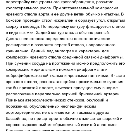
перестройку висцерального кровообращения, развитие
коллатерального русла. При экстравазальной компрессии
чревного ствола аорта и ее другие ветви обычно интактны. В
боковой проекции ствол искривлен и образует угол, открытый
кверху и кпереди. По переднему контуру фиксируется стеноз
в виде выемки. Задний контур ствола обычно ровный.
Дистальнее стеноза определяется постстенотическое
расширение и возможен перегиб ствола, направленного
краниально. Данный вид ангиограмм характерен для
компрессии чревного ствола срединной связкой диафрагмы.
При сужении сосуда на протяжении можно предположить его
компрессию медиальными ножками диафрагмы или
нейрофиброматозной тканью и чревными ганглиями. В части
чревного ствола, располагающейся проксимальнее сужения,
как бы прижатой к аорте, исчезает присущее ему в норме
расположение параллельно верхней брыжеечной артерии.
Признаки атеросклеротических стенозов, окклюзий и
поражений, обусловленных неспецифическим
аортоартериитом, не отличаются от таковых в других
бассейнах, но при артериите обычно отмечается широкий и
хорошо выраженный межбрыжеечный извитой анастомоз.
К косвенным признаками стеноза относятся: