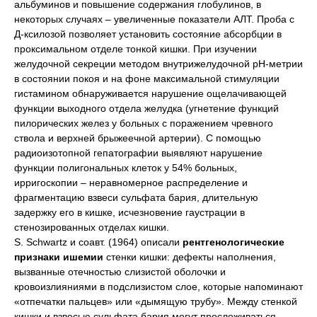
альбуминов и повышение содержания глобулинов, в
некоторых случаях – увеличенные показатели АЛТ. Проба с
Д-ксилозой позволяет установить состояние абсорбции в
проксимальном отделе тонкой кишки. При изучении
желудочной секреции методом внутрижелудочной рН-метрии
в состоянии покоя и на фоне максимальной стимуляции
гистамином обнаруживается нарушение ощелачивающей
функции выходного отдела желудка (угнетение функций
пилорических желез у больных с поражением чревного
ствола и верхней брыжеечной артерии). С помощью
радиоизотопной гепатографии выявляют нарушение
функции полигональных клеток у 54% больных,
ирригоскопии – неравномерное распределение и
фрагментацию взвеси сульфата бария, длительную
задержку его в кишке, исчезновение гаустрации в
стенозированных отделах кишки.
S. Schwartz и соавт. (1964) описали
рентгенологические
признаки ишемии
стенки кишки: дефекты наполнения,
вызванные отечностью слизистой оболочки и
кровоизлияниями в подслизистом слое, которые напоминают
«отпечатки пальцев» или «дымящую трубу». Между стенкой
кишки и взвесью сульфата бария могут прослеживаться