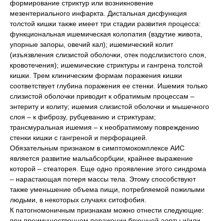
формирование стриктур или возникновение
мезентериального инфаркта. Дистальная дисфункция
толстой кишки также имеет три стадии развития процесса:
функциональная ишемическая колопатия (вздутие живота,
упорные запоры, овечий кал); ишемический колит
(изъязвления слизистой оболочки, отек подслизистого слоя,
кровотечения); ишемические стриктуры и гангрена толстой
кишки. Трем клиническим формам поражения кишки
соответствует глубина поражения ее стенки. Ишемия только
слизистой оболочки приводит к обратимым процессам –
энтериту и колиту; ишемия слизистой оболочки и мышечного
слоя – к фиброзу, рубцеванию и стриктурам;
трансмуральная ишемия – к необратимому повреждению
стенки кишки с гангреной и перфорацией.
Обязательным признаком в симптомокомплексе АИС
является развитие мальабсорбции, крайнее выражение
которой – стеаторея. Еще одно проявление этого синдрома
– нарастающая потеря массы тела. Этому способствуют
также уменьшение объема пищи, потребляемой пожилыми
людьми, в некоторых случаях ситофобия.
К патогномоничным признакам можно отнести следующие:
при преимущественном поражении брюшной аорты и/или