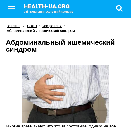
HEALTH-UA.ORG
світ медицини, доступний кожному
Головна
/
Статті
/
Кардіологія
/
Абдоминальный ишемический синдром
Абдоминальный ишемический
синдром
Многие врачи знают, что это за состояние, однако не все