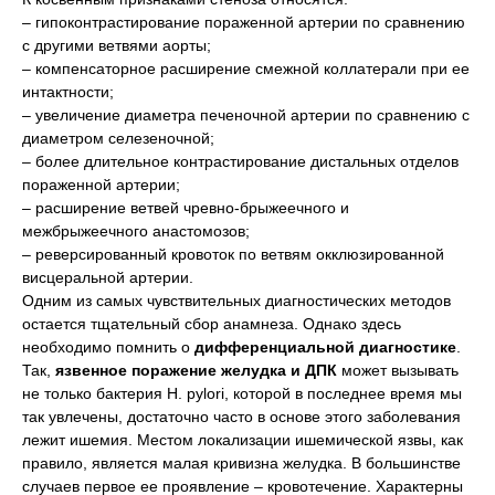
– гипоконтрастирование пораженной артерии по сравнению
с другими ветвями аорты;
– компенсаторное расширение смежной коллатерали при ее
интактности;
– увеличение диаметра печеночной артерии по сравнению с
диаметром селезеночной;
– более длительное контрастирование дистальных отделов
пораженной артерии;
– расширение ветвей чревно-брыжеечного и
межбрыжеечного анастомозов;
– реверсированный кровоток по ветвям окклюзированной
висцеральной артерии.
Одним из самых чувствительных диагностических методов
остается тщательный сбор анамнеза. Однако здесь
необходимо помнить о
дифференциальной диагностике
.
Так,
язвенное поражение желудка и ДПК
может вызывать
не только бактерия H. pylori, которой в последнее время мы
так увлечены, достаточно часто в основе этого заболевания
лежит ишемия. Местом локализации ишемической язвы, как
правило, является малая кривизна желудка. В большинстве
случаев первое ее проявление – кровотечение. Характерны