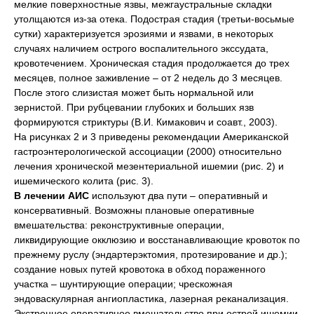
мелкие поверхностные язвы, межгаустральные складки
утолщаются из-за отека. Подострая стадия (третьи-восьмые
сутки) характеризуется эрозиями и язвами, в некоторых
случаях наличием острого воспалительного экссудата,
кровотечением. Хроническая стадия продолжается до трех
месяцев, полное заживление – от 2 недель до 3 месяцев.
После этого слизистая может быть нормальной или
зернистой. При рубцевании глубоких и больших язв
формируются стриктуры (В.И. Кимакович и соавт., 2003).
На рисунках 2 и 3 приведены рекомендации Американской
гастроэнтерологической ассоциации (2000) относительно
лечения хронической мезентериальной ишемии (рис. 2) и
ишемического колита (рис. 3).
В лечении АИС
используют два пути – оперативный и
консервативный. Возможны плановые оперативные
вмешательства: реконструктивные операции,
ликвидирующие окклюзию и восстанавливающие кровоток по
прежнему руслу (эндартерэктомия, протезирование и др.);
создание новых путей кровотока в обход пораженного
участка – шунтирующие операции; чрескожная
эндоваскулярная ангиопластика, лазерная реканализация.
Экстренное оперативное вмешательство при острой ишемии