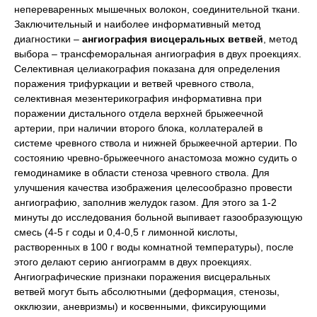
непереваренных мышечных волокон, соединительной ткани.
Заключительный и наиболее информативный метод
диагностики –
ангиография висцеральных ветвей
, метод
выбора – трансфеморальная ангиография в двух проекциях.
Селективная целиакография показана для определения
поражения трифуркации и ветвей чревного ствола,
селективная мезентерикография информативна при
поражении дистального отдела верхней брыжеечной
артерии, при наличии второго блока, коллатералей в
системе чревного ствола и нижней брыжеечной артерии. По
состоянию чревно-брыжеечного анастомоза можно судить о
гемодинамике в области стеноза чревного ствола. Для
улучшения качества изображения целесообразно провести
ангиографию, заполнив желудок газом. Для этого за 1-2
минуты до исследования больной выпивает газообразующую
смесь (4-5 г соды и 0,4-0,5 г лимонной кислоты,
растворенных в 100 г воды комнатной температуры), после
этого делают серию ангиограмм в двух проекциях.
Ангиографические признаки поражения висцеральных
ветвей могут быть абсолютными (деформация, стенозы,
окклюзии, аневризмы) и косвенными, фиксирующими