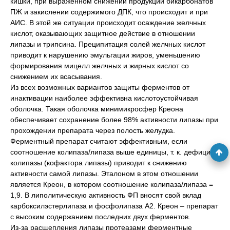
кишки, при выраженном снижении продукции бикарбонатов
ПЖ и закислении содержимого ДПК, что происходит и при
АИС. В этой же ситуации происходит осаждение желчных
кислот, оказывающих защитное действие в отношении
липазы и трипсина. Преципитация солей желчных кислот
приводит к нарушению эмульгации жиров, уменьшению
формирования мицелл желчных и жирных кислот со
снижением их всасывания.
Из всех возможных вариантов защиты ферментов от
инактивации наиболее эффективна кислотоустойчивая
оболочка. Такая оболочка минимикросфер Креона
обеспечивает сохранение более 98% активности липазы при
прохождении препарата через полость желудка.
Ферментный препарат считают эффективным, если
соотношение колипаза/липаза выше единицы, т. к. дефицит
колипазы (кофактора липазы) приводит к снижению
активности самой липазы. Эталоном в этом отношении
является Креон, в котором соотношение колипаза/липаза =
1,9. В липолитическую активность ФП вносят свой вклад
карбоксилэстерлипаза и фосфолипаза А2. Креон – препарат
с высоким содержанием последних двух ферментов.
Из-за расщепления липазы протеазами ферментные