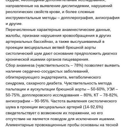
направленные на выявление дислипидемии, нарушений
реологических свойств крови, и более сложные
инструментальные методы – допплерография, ангиография
и другие.
Перечисленные характерные анамнестические данные,
жалобы, признаки нарушения кровообращения в других
артериальных бассейнах, а также выслушиваемый в
проекции висцеральных ветвей брюшной аорты
систолический шум дают основание предположить диагноз
хронической ишемии органов пищеварения.
Сбор анамнеза (чувствительность – 78%) позволяет выявить
наличие сердечно-сосудистых заболеваний,
облитерирующего эндартериита, метаболического
синдрома, сахарного диабета. Чувствительность метода
пальпации и аускультации брюшной аорты – 50-60%, УЗИ –
50-75%, допплеровского исследования – 80%, КТ – 78-82%,
ангиографии – 90-95%. Частота выявления систолического
шума в проекции висцеральных артерий (14-92,6%)
свидетельствует о возможном их поражении, но его
отсутствие не является поводом для исключения ишемии.
Алиментарные провокационные пробы основаны на тесной