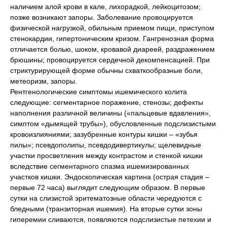
наличием алой крови в кале, лихорадкой, лейкоцитозом;
позже возникают запоры. Заболевание провоцируется
физической нагрузкой, обильным приемом пищи, приступом
стенокардии, гипертоническим кризом. Гангренозная форма
отличается болью, шоком, кровавой диареей, раздражением
брюшины; провоцируется сердечной декомпенсацией. При
стриктурирующей форме обычны схваткообразные боли,
метеоризм, запоры.
Рентгенологические симптомы ишемического колита
следующие: сегментарное поражение, стенозы; дефекты
наполнения различной величины («пальцевые вдавления»,
симптом «дымящей трубы»), обусловленные подслизистыми
кровоизлияниями; зазубренные контуры кишки – «зубья
пилы»; псевдополипы, псевдодивертикулы; щелевидные
участки просветления между контрастом и стенкой кишки
вследствие сегментарного спазма ишемизированных
участков кишки. Эндоскопическая картина (острая стадия –
первые 72 часа) выглядит следующим образом. В первые
сутки на слизистой эритематозные области чередуются с
бледными (транзиторная ишемия). На вторые сутки зоны
гиперемии сливаются, появляются подслизистые петехии и