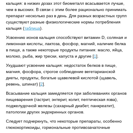
кальция: в низких дозах этот биометалл всасывается лучше,
чем в высоких. В связи с этим более рационально принимать
препарат несколько раз в день. Для разных возрастных групп
существуют разные физиологические нормы потребления
кальция (
таблица
).
Усвоению ионов кальция способствуют витамин D, соляная и
лимонная кислоты, лактоза, фосфор, магний, наличие белка
в пище, а также некоторые продукты питания: масло, яйца,
молоко, рыба, жир трески, капуста и другие [
1
].
Ухудшают усвоение кальция: недостаток белков в пище,
магния, фосфора, строгое соблюдение вегетарианской
диеты, продукты, богатые щавелевой кислотой (щавель,
ревень, шпинат) [
2
].
Всасывание кальция замедляется при заболеваниях органов
пищеварения (гастрит, энтерит, колит, пептическая язва),
поджелудочной железы (сахарный диабет, панкреатит),
патологии других эндокринных органов.
Следует подчеркнуть, что некоторые препараты, особенно
глюкокортикоиды, гормональные противозачаточные