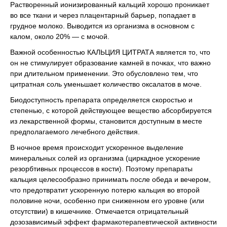
Растворенный ионизированный кальций хорошо проникает
во все ткани и через плацентарный барьер, попадает в
грудное молоко. Выводится из организма в основном с
калом, около 20% — с мочой.
Важной особенностью КАЛЬЦИЯ ЦИТРАТА является то, что
он не стимулирует образование камней в почках, что важно
при длительном применении. Это обусловлено тем, что
цитратная соль уменьшает количество оксалатов в моче.
Биодоступность препарата определяется скоростью и
степенью, с которой действующее вещество абсорбируется
из лекарственной формы, становится доступным в месте
предполагаемого лечебного действия.
В ночное время происходит ускоренное выделение
минеральных солей из организма (циркадное ускорение
резорбтивных процессов в кости). Поэтому препараты
кальция целесообразно принимать после обеда и вечером,
что предотвратит ускоренную потерю кальция во второй
половине ночи, особенно при сниженном его уровне (или
отсутствии) в кишечнике. Отмечается отрицательный
дозозависимый эффект фармакотерапевтической активности