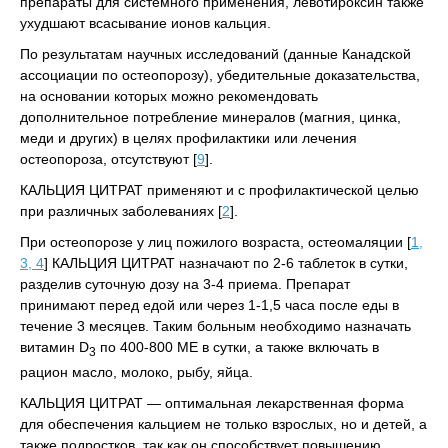
препараты для системного применения, левотироксин также
ухудшают всасывание ионов кальция.
По результатам научных исследований (данные Канадской
ассоциации по остеопорозу), убедительные доказательства,
на основании которых можно рекомендовать
дополнительное потребление минералов (магния, цинка,
меди и других) в целях профилактики или лечения
остеопороза, отсутствуют [
9
].
КАЛЬЦИЯ ЦИТРАТ применяют и с профилактической целью
при различных заболеваниях [
2
].
При остеопорозе у лиц пожилого возраста, остеомаляции [
1,
3, 4
] КАЛЬЦИЯ ЦИТРАТ назначают по 2-6 таблеток в сутки,
разделив суточную дозу на 3-4 приема. Препарат
принимают перед едой или через 1-1,5 часа после еды в
течение 3 месяцев. Таким больным необходимо назначать
витамин D
по 400-800 МЕ в сутки, а также включать в
3
рацион масло, молоко, рыбу, яйца.
КАЛЬЦИЯ ЦИТРАТ — оптимальная лекарственная форма
для обеспечения кальцием не только взрослых, но и детей, а
также подростков, так как он способствует повышению