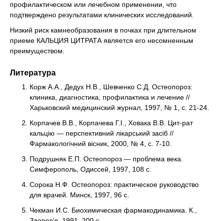
профилактическом или лечебном применении, что
подтверждено результатами клинических исследований.
Низкий риск камнеобразования в почках при длительном
приеме КАЛЬЦИЯ ЦИТРАТА является его несомненным
преимуществом.
Литература
Корж А.А., Дедух Н.В., Шевченко С.Д. Остеопороз:
клиника, диагностика, профилактика и лечение //
Харьковский медицинский журнал, 1997, № 1, с. 21-24.
Корпачев В.В., Корпачева Г.І., Ховака В.В. Цит-рат
кальцію — перспективний лікарський засіб //
Фармакологічний вісник, 2000, № 4, с. 7-10.
Подрушняк Е.П. Остеопороз — проблема века.
Симферополь, Одиссей, 1997, 108 с.
Сорока Н.Ф. Остеопороз: практическое руководство
для врачей. Минск, 1997, 96 с.
Чекман И.С. Биохимическая фармакодинамика. К.,
Здоров’я, 1991, 200 с.