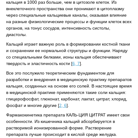
кальция в 1000 раз больше, чем в цитозоле клеток. Из
внеклеточного пространства они проникают в цитоплазму
через специальные кальциевые каналы, оказывая влияние
на разные физиологические процессы и функции клеток всех
органов, на тонус сосудов, интенсивность систолы,
диастолы.
Кальций играет важную роль в формировании костной ткани
и сохранении ее нормальной структуры и функции. Наряду
со специальными белками, ионы кальция обеспечивают
твердость и эластичность кости [
6, 7
].
Все это послужило теоретическим фундаментом для
разработки и внедрения в медицинскую практику препаратов
кальция, созданных на основе его солей. В настоящее время
в медицинской практике применяются такие соли кальция:
глицерофосфат, глюконат, карбонат, лактат, цитрат, хлорид,
фосфат и многие другие [
2, 6
].
Фармакокинетика препарата КАЛЬ-ЦИЯ ЦИТРАТ имеет свои
особенности. Из кишечника кальций абсорбируется в
растворимой ионизированной форме. Растворение
препарата лучше происходит в кислой среде желудка.