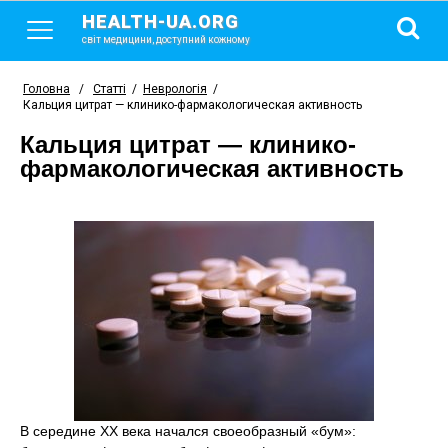
HEALTH-UA.ORG
світ медицини, доступний кожному
Головна
/
Статті
/
Неврологія
/
Кальция цитрат — клинико-фармакологическая активность
Кальция цитрат — клинико-
фармакологическая активность
В середине ХХ века начался своеобразный «бум»: