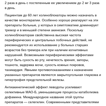
2 раза в день с постепенным ее увеличением до 2 мг 3 раза
в день.
Пациентам до 60 лет холиноблокаторы можно назначать в
качестве монотерапии. Особенно хорошо реагируют на эти
препараты больные, у которых в симптоматике доминирует
тремор и в меньшей степени акинезия. Поскольку
холиноблокаторам свойственна высокая частота
периферических и центральных побочных действий, не
рекомендуется их использование у больных старших
возрастов без тремора или при наличии когнитивных
нарушений. Возможными периферическими эффектами
могут быть сухость во рту, нечеткость зрения, запоры,
тошнота, задержка мочи, сухость кожных покровов,
тахикардия. Явными противопоказаниями к назначению
указанных препаратов являются закрытоугольная глаукома и
гипертрофия предстательной железы.
Антиакинетический эффект леводопы усиливают
селективные МАО-Б, уменьшающие процессы катаболизма
дофамина. Международное название этой группы
препаратов — селегилин. Современными представителями