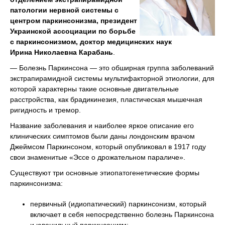
патологии нервной системы с
центром паркинсонизма, президент
Украинской ассоциации по борьбе
с паркинсонизмом, доктор медицинских наук
Ирина Николаевна Карабань
.
— Болезнь Паркинсона — это обширная группа заболеваний
экстрапирамидной системы мультифакторной этиологии, для
которой характерны такие основные двигательные
расстройства, как брадикинезия, пластическая мышечная
ригидность и тремор.
Название заболевания и наиболее яркое описание его
клинических симптомов были даны лондонским врачом
Джеймсом Паркинсоном, который опубликовал в 1917 году
свои знаменитые «Эссе о дрожательном параличе».
Существуют три основные этиопатогенетические формы
паркинсонизма:
первичный (идиопатический) паркинсонизм, который
включает в себя непосредственно болезнь Паркинсона