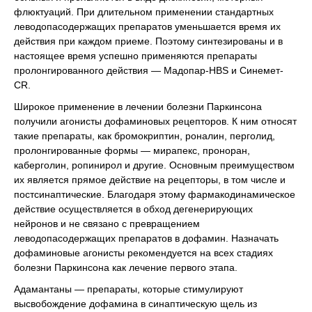
флюктуаций. При длительном применении стандартных
леводопасодержащих препаратов уменьшается время их
действия при каждом приеме. Поэтому синтезированы и в
настоящее время успешно применяются препараты
пролонгированного действия — Мадопар-HBS и Синемет-
CR.
Широкое применение в лечении болезни Паркинсона
получили агонисты дофаминовых рецепторов. К ним относят
такие препараты, как бромокриптин, роналин, перголид,
пролонгированные формы — мирапекс, проноран,
каберголин, ропинирол и другие. Основным преимуществом
их является прямое действие на рецепторы, в том числе и
постсинаптические. Благодаря этому фармакодинамическое
действие осуществляется в обход дегенерирующих
нейронов и не связано с превращением
леводопасодержащих препаратов в дофамин. Назначать
дофаминовые агонисты рекомендуется на всех стадиях
болезни Паркинсона как лечение первого этапа.
Адамантаны — препараты, которые стимулируют
высвобождение дофамина в синаптическую щель из