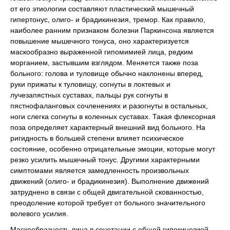
от его этиологии составляют пластический мышечный
гипертонус, олиго- и брадикинезия, тремор. Как правило,
наиболее ранним признаком болезни Паркинсона является
повышение мышечного тонуса, оно характеризуется
маскообразно выраженной гипомимией лица, редким
морганием, застывшим взглядом. Меняется также поза
больного: голова и туловище обычно наклонены вперед,
руки прижаты к туловищу, согнуты в локтевых и
лучезапястных суставах, пальцы рук согнуты в
пястнофаланговых сочленениях и разогнуты в остальных,
ноги слегка согнуты в коленных суставах. Такая флексорная
поза определяет характерный внешний вид больного. На
ригидность в большей степени влияет психическое
состояние, особенно отрицательные эмоции, которые могут
резко усилить мышечный тонус. Другими характерными
симптомами является замедленность произвольных
движений (олиго- и брадикинезия). Выполнение движений
затруднено в связи с общей двигательной скованностью,
преодоление которой требует от больного значительного
волевого усилия.
Маскообразность лица в сочетании с общей гипокинезией,