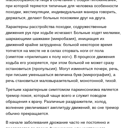
при которой теряются типичные для человека особенности
походки, жестикуляции, индивидуальная манера говорить,
держаться, делают больных похожими друг на друга.
Характерны расстройства походки, содружественные
движения рук при ходьбе исчезают. Больные ходят мелкими,
шаркающими шажками (микробазия), инициация их
движений крайне затруднена: больной некоторое время
топчется на месте не в силах оторвать ноги от пола
(симптом «прилипших к полу ног»). В процессе движения
ходьба его ускоряется, при этом больной не может сразу
остановиться (пропульсия). Могут изменяться почерк, речь,
при письме уменьшаться величина букв (микрография), а
речь становиться маловыразительной, монотонной, тихой.
Третьим характерным симптомом паркинсонизма является
тремор покоя, который чаще всего и служит поводом
обращения к врачу. Различные раздражители, холод,
волнение увеличивают амплитуду движений, во сне тремор
обычно прекращается.
В начале заболевания дрожание часто не постоянно и