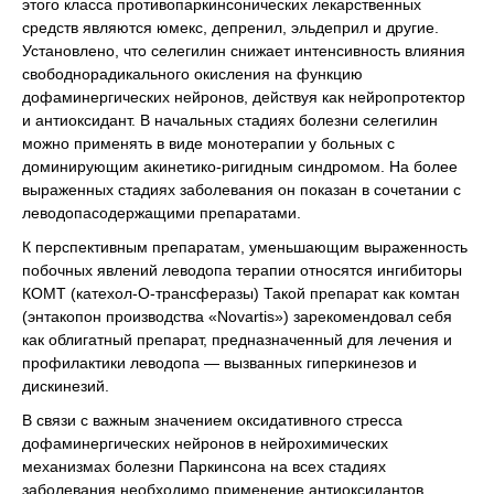
этого класса противопаркинсонических лекарственных
средств являются юмекс, депренил, эльдеприл и другие.
Установлено, что селегилин снижает интенсивность влияния
свободнорадикального окисления на функцию
дофаминергических нейронов, действуя как нейропротектор
и антиоксидант. В начальных стадиях болезни селегилин
можно применять в виде монотерапии у больных с
доминирующим акинетико-ригидным синдромом. На более
выраженных стадиях заболевания он показан в сочетании с
леводопасодержащими препаратами.
К перспективным препаратам, уменьшающим выраженность
побочных явлений леводопа терапии относятся ингибиторы
КОМТ (катехол-О-трансферазы) Такой препарат как комтан
(энтакопон производства «Novartis») зарекомендовал себя
как облигатный препарат, предназначенный для лечения и
профилактики леводопа — вызванных гиперкинезов и
дискинезий.
В связи с важным значением оксидативного стресса
дофаминергических нейронов в нейрохимических
механизмах болезни Паркинсона на всех стадиях
заболевания необходимо применение антиоксидантов.