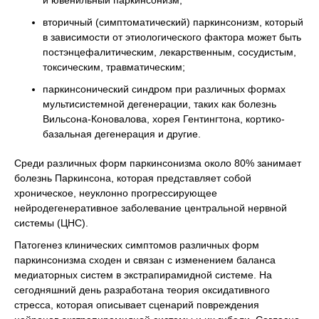
и ювенильный паркинсонизм;
вторичный (симптоматический) паркинсонизм, который
в зависимости от этиологического фактора может быть
постэнцефалитическим, лекарственным, сосудистым,
токсическим, травматическим;
паркинсонический синдром при различных формах
мультисистемной дегенерации, таких как болезнь
Вильсона-Коновалова, хорея Гентингтона, кортико-
базальная дегенерация и другие.
Среди различных форм паркинсонизма около 80% занимает
болезнь Паркинсона, которая представляет собой
хроническое, неуклонно прогрессирующее
нейродегенеративное заболевание центральной нервной
системы (ЦНС).
Патогенез клинических симптомов различных форм
паркинсонизма сходен и связан с изменением баланса
медиаторных систем в экстрапирамидной системе. На
сегодняшний день разработана теория оксидативного
стресса, которая описывает сценарий повреждения