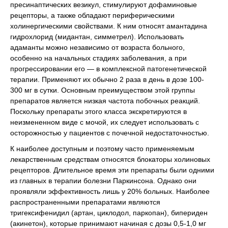
пресинаптических везикул, стимулируют дофаминовые
рецепторы, а также обладают периферическими
холинергическими свойствами. К ним относят амантадина
гидрохлорид (мидантан, симметрел). Использовать
адаманты можно независимо от возраста больного,
особенно на начальных стадиях заболевания, а при
прогрессировании его — в комплексной патогенетической
терапии. Применяют их обычно 2 раза в день в дозе 100-
300 мг в сутки. Основным преимуществом этой группы
препаратов является низкая частота побочных реакций.
Поскольку препараты этого класса экскретируются в
неизмененном виде с мочой, их следует использовать с
осторожностью у пациентов с почечной недостаточностью.
К наиболее доступным и поэтому часто применяемым
лекарственным средствам относятся блокаторы холиновых
рецепторов. Длительное время эти препараты были одними
из главных в терапии болезни Паркинсона. Однако они
проявляли эффективность лишь у 20% больных. Наиболее
распространенными препаратами являются
тригексифенидил (артан, циклодол, паркопан), бипериден
(акинетон), которые принимают начиная с дозы 0,5-1,0 мг