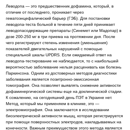
Леводопа — это предшественник дофамина, который, в
отличие от последнего, проникает через
гематоэнцефалический барьер (ГЭБ). Для постановки
леводопа-теста больной в течение пяти дней принимает
леводопасодержащие препараты (Синемет или Мадопар) в
дозе 200-250 мг в три приема на протяжении дня. После
чего регистрируют степень изменения (уменьшения)
показателей двигательных нарушений с помощью
специальной шкалы UРDRS. Если ожидаемый ответ на
леводопа-тестирование не наблюдается, то с наибольшей
вероятностью заболевание нельзя расценивать как болезнь
Паркинсона. Одним из достоверных методов диагностики
заболевания является позитронно-эмиссионная
томография. Она позволяет выявлять снижение активности
дофаминергической системы еще на доклинической стадии.
К сожалению, на сегодняшний день ПЭТ в Украине нет.
Метод, который мы применяем в клинике, это —
электромиография. Она заключается в исследовании
биоэлектрической активности мышц, которая регистрируется
при помощи поверхностных электродов, накладываемых на
конечности. Важным преимуществом этого метода является