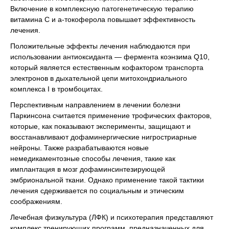
Включение в комплексную патогенетическую терапию
витамина С и a-токоферола повышает эффективность
лечения.
Положительные эффекты лечения наблюдаются при
использовании антиоксиданта — фермента коэнзима Q10,
который является естественным кофактором транспорта
электронов в дыхательной цепи митохондриального
комплекса I в тромбоцитах.
Перспективным направлением в лечении болезни
Паркинсона считается применение трофических факторов,
которые, как показывают эксперименты, защищают и
восстанавливают дофаминергические нигростриарные
нейроны. Также разрабатываются новые
немедикаментозные способы лечения, такие как
имплантация в мозг дофаминсинтезирующей
эмбриональной ткани. Однако применение такой тактики
лечения сдерживается по социальным и этическим
соображениям.
Лечебная физкультура (ЛФК) и психотерапия представляют
комплекс тренирующих программ, предназначенных для