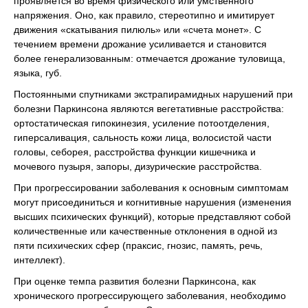
проявляется во время физического или умственного
напряжения. Оно, как правило, стереотипно и имитирует
движения «скатывания пилюль» или «счета монет». С
течением времени дрожание усиливается и становится
более генерализованным: отмечается дрожание туловища,
языка, губ.
Постоянными спутниками экстрапирамидных нарушений при
болезни Паркинсона являются вегетативные расстройства:
ортостатическая гипокинезия, усиление потоотделения,
гиперсаливация, сальность кожи лица, волосистой части
головы, себорея, расстройства функции кишечника и
мочевого пузыря, запоры, дизурические расстройства.
При прогрессировании заболевания к основным симптомам
могут присоединиться и когнитивные нарушения (изменения
высших психических функций), которые представляют собой
количественные или качественные отклонения в одной из
пяти психических сфер (праксис, гнозис, память, речь,
интеллект).
При оценке темпа развития болезни Паркинсона, как
хронического прогрессирующего заболевания, необходимо