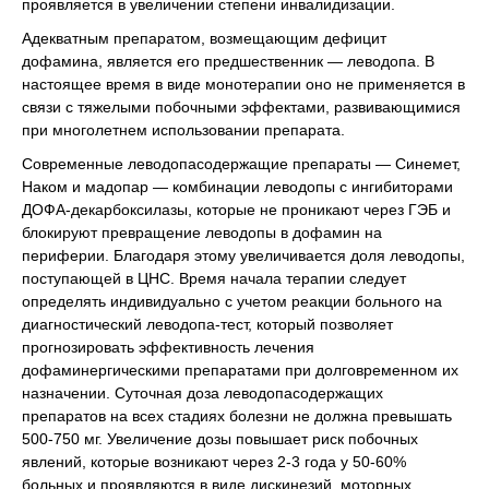
проявляется в увеличении степени инвалидизации.
Адекватным препаратом, возмещающим дефицит
дофамина, является его предшественник — леводопа. В
настоящее время в виде монотерапии оно не применяется в
связи с тяжелыми побочными эффектами, развивающимися
при многолетнем использовании препарата.
Современные леводопасодержащие препараты — Синемет,
Наком и мадопар — комбинации леводопы с ингибиторами
ДОФА-декарбоксилазы, которые не проникают через ГЭБ и
блокируют превращение леводопы в дофамин на
периферии. Благодаря этому увеличивается доля леводопы,
поступающей в ЦНС. Время начала терапии следует
определять индивидуально с учетом реакции больного на
диагностический леводопа-тест, который позволяет
прогнозировать эффективность лечения
дофаминергическими препаратами при долговременном их
назначении. Суточная доза леводопасодержащих
препаратов на всех стадиях болезни не должна превышать
500-750 мг. Увеличение дозы повышает риск побочных
явлений, которые возникают через 2-3 года у 50-60%
больных и проявляются в виде дискинезий, моторных