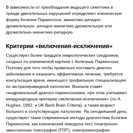
В зависимости от преобладания ведущего симптома в
триаде двигательных нарушений определяют клиническую
форму болезни Паркинсона: акинетико-ригидно-
дрожательную, ригидно-акинетико-дрожательную или
дрожательно-акинетико-ригидную.
Критерии «включения-исключения»
Существует более тридцати неврологических синдромов,
сходных по клинической картине с болезнью Паркинсона.
Поэтому для того чтобы правильно поставить диагноз
заболевания и назначить эффективное лечение, требуется
консультация врача, имеющего профильную специализацию
по экстрапирамидной патологии. Вначале ставят
синдромальный диагноз паркинсонизма, при этом учитывают
международные критерии «включения-исключения» (по A.
Hughes, 1992, и UK Bank Brain Criteria), а также возраст
больного и сопутствующую патологию. На сегодняшний день
существуют такие современные методы диагностики болезни
Паркинсона, как клинический леводопа-тест, позитронно-
эмиссионная томография (ПЭТ), электромиография.