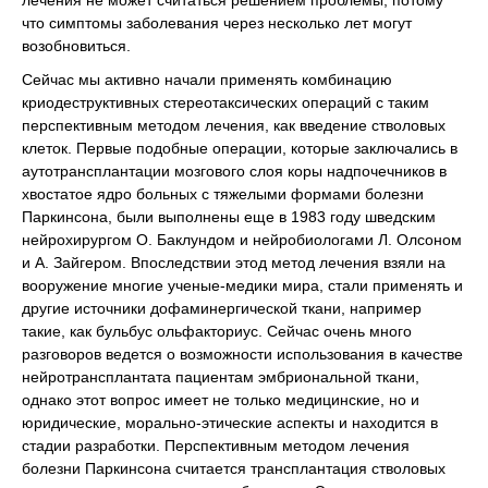
лечения не может считаться решением проблемы, потому
что симптомы заболевания через несколько лет могут
возобновиться.
Сейчас мы активно начали применять комбинацию
криодеструктивных стереотаксических операций с таким
перспективным методом лечения, как введение стволовых
клеток. Первые подобные операции, которые заключались в
аутотрансплантации мозгового слоя коры надпочечников в
хвостатое ядро больных с тяжелыми формами болезни
Паркинсона, были выполнены еще в 1983 году шведским
нейрохирургом О. Баклундом и нейробиологами Л. Олсоном
и А. Зайгером. Впоследствии этод метод лечения взяли на
вооружение многие ученые-медики мира, стали применять и
другие источники дофаминергической ткани, например
такие, как бульбус ольфакториус. Сейчас очень много
разговоров ведется о возможности использования в качестве
нейротрансплантата пациентам эмбриональной ткани,
однако этот вопрос имеет не только медицинские, но и
юридические, морально-этические аспекты и находится в
стадии разработки. Перспективным методом лечения
болезни Паркинсона считается трансплантация стволовых