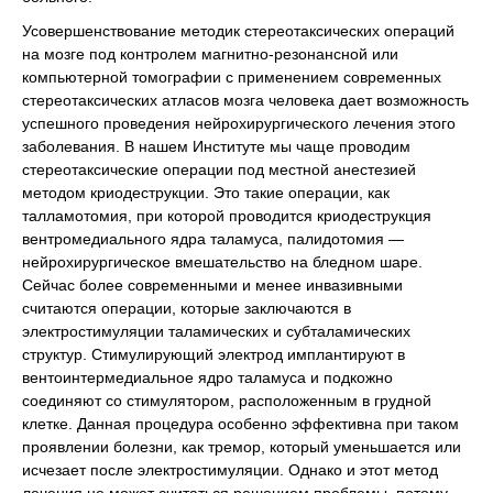
Усовершенствование методик стереотаксических операций
на мозге под контролем магнитно-резонансной или
компьютерной томографии с применением современных
стереотаксических атласов мозга человека дает возможность
успешного проведения нейрохирургического лечения этого
заболевания. В нашем Институте мы чаще проводим
стереотаксические операции под местной анестезией
методом криодеструкции. Это такие операции, как
талламотомия, при которой проводится криодеструкция
вентромедиального ядра таламуса, палидотомия —
нейрохирургическое вмешательство на бледном шаре.
Сейчас более современными и менее инвазивными
считаются операции, которые заключаются в
электростимуляции таламических и субталамических
структур. Стимулирующий электрод имплантируют в
вентоинтермедиальное ядро таламуса и подкожно
соединяют со стимулятором, расположенным в грудной
клетке. Данная процедура особенно эффективна при таком
проявлении болезни, как тремор, который уменьшается или
исчезает после электростимуляции. Однако и этот метод