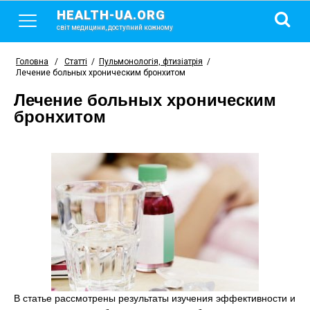
HEALTH-UA.ORG
світ медицини, доступний кожному
Головна
/
Статті
/
Пульмонологія, фтизіатрія
/
Лечение больных хроническим бронхитом
Лечение больных хроническим
бронхитом
В статье рассмотрены результаты изучения эффективности и