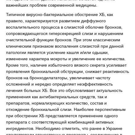
важнейших проблем современной медицины.
Типичное вирусно-бактериальное обострение ХБ, как
правило, характеризуется развитием диффузного
воспалительного процесса в слизистой оболочке бронхов,
сопровождающегося гиперсекрецией слизи и нарушением
очистительной функции бронхов. При этом классическим
клиническим признаком воспаления слизистой при данной
патологии является усиление кашля и/или одышки,
изменение характера мокроты и увеличение ее количества.
Кроме того, наличие избыточного вязкого секрета усиливает
проявления бронхиальной обструкции, снижает реактивность
бронхов на бронходилататоры, увеличивает частоту
осложнений и нередко определяет неэффективность
лечения больных ХБ. Все это обусловливает актуальность
применения как антибактериальных средств, так и
препаратов, нормализующих количество, состав и
отхождение бронхиальной слизи. Наиболее перспективным
при обострении ХБ представляется применение одного
препарата с соответствующей комбинацией активных
ингредиентов. Необходимо отметить, что ранее в Украине
отсутствовали отечественные препараты, соединяющие в