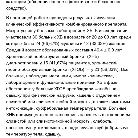
категории (общепризнанное эффективное и безопасное
средство).
В настоящей работе приведены результаты изучения
клинической эффективности комбинированного препарата
Макротуссин у больных с обострением ХБ. В исследовании
участвовали 36 больных ХБ в возрасте от 20 до 60 лет, среди
которых было 24 (66,67%) мужчины и 12 (33,33%) женщин.
Средний возраст обследованных составил 46,4 ± 6,9 лет.
Хронический необструктивный бронхит (ХНБ)
диагностирован у 15 (41,67%) пациентов, хронический
гнойно-обструктивный бронхит (ХГОБ) — у 21 (58,33%). Все
больные, наблюдавшиеся нами, имели клинические,
лабораторные и функциональные признаки ХБ в фазе
обострения: у больных ХГОБ преобладали жалобы на
одышку при физической нагрузке, кашель с отделением
слизистой или слизисто-гнойной мокроты, а также симптомы
интоксикации, субфебрильная температура тела. Больные
ХНБ преимущественно жаловались на кашель с отделением
слизистой или слизисто-гнойной мокроты, слабость,
повышенную утомляемость, в ряде случаев субфебрильную
температуру тела, одышку.