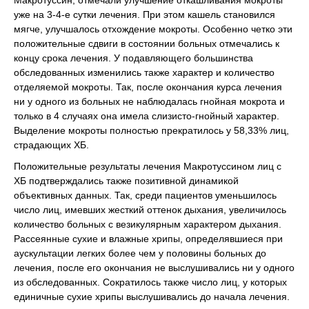
Макротуссин, отмечали улучшение откашливания мокроты
уже на 3-4-е сутки лечения. При этом кашель становился
мягче, улучшалось отхождение мокроты. Особенно четко эти
положительные сдвиги в состоянии больных отмечались к
концу срока лечения. У подавляющего большинства
обследованных изменились также характер и количество
отделяемой мокроты. Так, после окончания курса лечения
ни у одного из больных не наблюдалась гнойная мокрота и
только в 4 случаях она имела слизисто-гнойный характер.
Выделение мокроты полностью прекратилось у 58,33% лиц,
страдающих ХБ.
Положительные результаты лечения Макротуссином лиц с
ХБ подтверждались также позитивной динамикой
объективных данных. Так, среди пациентов уменьшилось
число лиц, имевших жесткий оттенок дыхания, увеличилось
количество больных с везикулярным характером дыхания.
Рассеянные сухие и влажные хрипы, определявшиеся при
аускультации легких более чем у половины больных до
лечения, после его окончания не выслушивались ни у одного
из обследованных. Сократилось также число лиц, у которых
единичные сухие хрипы выслушивались до начала лечения.