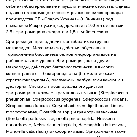
себе антибактериальные и муколитические свойства. Однако
недавно на фармацевтическом рынке появился препарат
производства СП «Сперко Украина» (г. Винница) под
названием Макротуссин, содержащий в 100 мл суспензии
2,5 г эритромицина стеарата и 1,5 г гуайфенезина.
Эритромицин принадлежит к антибиотикам группы
макролидов. Механизм его действия обусловлен
торможением биосинтеза белков микроорганизмов на
рибосомальном уровне. Эритромицин, как и другие
макролиды, действует бактериостатически, в высоких
концентрациях — бактерицидно на β-гемолитический
стрептококк группы А, пневмококк, возбудители коклюша и
дифтерии. Спектр антибактериального действия
эритромицина включает грамположительные (Streptococcus
pneumoniae, Streptococcus pyogenes, Streptococcus viridans,
Streptococcus faecalis, Corynebacterium diphtheriae, Listeria
monocytogenes, Clostridium spp.) и грамотрицательные
(Bordetella pertussis, Legionella pneumophila, Neisseria
gonorrhoeae, Neisseria menіngitidis, Haemophilus influenzae,
Moraхella catarrhalis) микроорганизмы. Эритромицин также