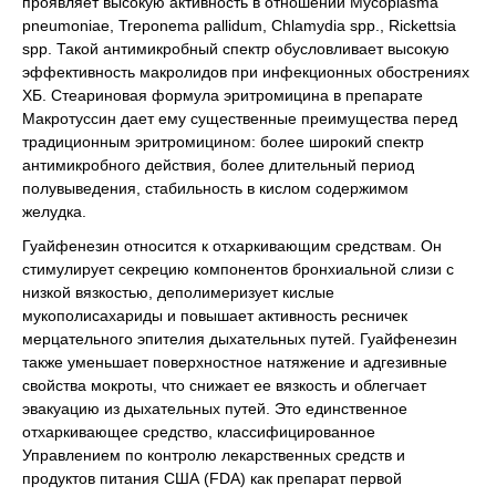
проявляет высокую активность в отношении Mycoplasma
pneumoniae, Treponema pallidum, Chlamydia spp., Rickettsia
spp. Такой антимикробный спектр обусловливает высокую
эффективность макролидов при инфекционных обострениях
ХБ. Стеариновая формула эритромицина в препарате
Макротуссин дает ему существенные преимущества перед
традиционным эритромицином: более широкий спектр
антимикробного действия, более длительный период
полувыведения, стабильность в кислом содержимом
желудка.
Гуайфенезин относится к отхаркивающим средствам. Он
стимулирует секрецию компонентов бронхиальной слизи с
низкой вязкостью, деполимеризует кислые
мукополисахариды и повышает активность ресничек
мерцательного эпителия дыхательных путей. Гуайфенезин
также уменьшает поверхностное натяжение и адгезивные
свойства мокроты, что снижает ее вязкость и облегчает
эвакуацию из дыхательных путей. Это единственное
отхаркивающее средство, классифицированное
Управлением по контролю лекарственных средств и
продуктов питания США (FDA) как препарат первой