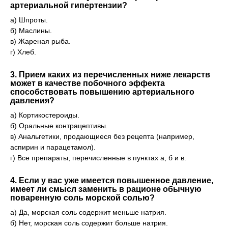
артериальной гипертензии?
а) Шпроты.
б) Маслины.
в) Жареная рыба.
г) Хлеб.
3. Прием каких из перечисленных ниже лекарств
может в качестве побочного эффекта
способствовать повышению артериального
давления?
а) Кортикостероиды.
б) Оральные контрацептивы.
в) Анальгетики, продающиеся без рецепта (например,
аспирин и парацетамол).
г) Все препараты, перечисленные в пунктах a, б и в.
4. Если у вас уже имеется повышенное давление,
имеет ли смысл заменить в рационе обычную
поваренную соль морской солью?
а) Да, морская соль содержит меньше натрия.
б) Нет, морская соль содержит больше натрия.