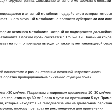
ации вирусов гриппа. Связывание активного метаболита с белками
ревращается в активный метаболит под действием эстераз, которы
фат, ни его активный метаболит не являются субстратами или инг
 форме активного метаболита, который не подвергается дальнейше
етаболита в плазме крови снижается с Т½ 6–10 ч. Почечный клирен
ывает на то, что препарат выводится также путем канальцевой секр
ней пациентами с разной степенью почечной недостаточности
та обратно пропорциональна снижению функции почек.
ина >30 мл/мин. Пациентам с клиренсом креатинина 10–30 мл/мин
 альтернативно до 30 мг 2 раза в сутки на протяжении 5 сут. Прим
и, которые находятся на гемодиализе или на длительном перито
 изучали, поэтому препарат не рекомендуется для применения.