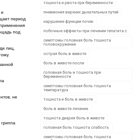
тошнота и рвота при беременности
 и
пневмония верхних дыхательных путей
ащает период
нарушение функции почек
 применения
побочные эффекты при лечении гепатита с
лощадь под
симптомы головная боль тошнота
головокружение
ди лиц,
острая боль в животе
гому.
боль в животе после
ванной
головная боль и тошнота при
беременности
па
симптомы головная боль тошнота
температура
нтов, не
тошнота и боль в животе
боль в животе лечение
тошнота диарея боль в животе
 гриппа
головная боль тошнота слабость
симптомы головная боль тошнота