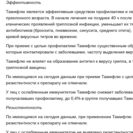
Эффективность
Тамифлю является эффективным средством профилактики и лечен
преклонного возраста. В начале лечения не позднее 40 ч пос
клинических проявлений гриппозной инфекции, уменьшает их т
антибиотиков (бронхита, пневмонии, синусита, среднего отита
кривой вирусных титров во времени.
При приеме с целью профилактики Тамифлю существенным обра
которые контактировали с заболевшими, частоту выделения вир
Тамифлю не влияет на образование антител к вирусу гриппа, в 
гриппозной вакцины.
По имеющимся на сегодня данным при приеме Тамифлю с целью 
резистентности к препарату не отмечали.
У лиц с ослабленным иммунитетом Тамифлю снижает заболевае
получалавших профилактику, до 0,4% в группе получавших Та
Резистентность
По имеющимся на сегодня данным, при применении Тамифлю с ц
резистентности к препарату не отмечали.
У лиц с ослабленным иммунитетом не выявлено резистентности