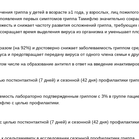
ия гриппа у детей в возрасте ≥1 года, у взрослых, лиц пожилого
ле появления первых симптомов гриппа Тамифлю значительно сокр
яжесть и снижает частоту развития осложнений гриппа, требующих
), сокращает время выделения вируса из организма и уменьшает п
зом (на 92%) и достоверно снижает заболеваемость гриппом сре
уса и предотвращает передачу вируса от одного члена семьи к дру
том числе на образование антител в ответ на введение инактивиро
постконтактной (7 дней) и сезонной (42 дня) профилактики грип
мость лабораторно подтвержденным гриппом с 3% в группе пацие
мифлю с целью профилактики.
елью постконтактной (7 дней) и сезонной (42 дня) профилактики
 к осельтамивиру в исследовании сезонной профилактики гриппа