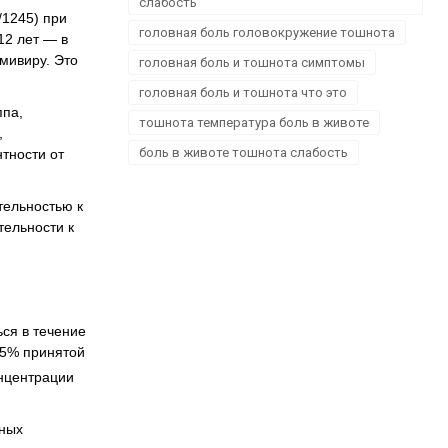
слабость
/1245) при
головная боль головокружение тошнота
12 лет — в
амивиру. Это
головная боль и тошнота симптомы
головная боль и тошнота что это
ппа,
тошнота температура боль в животе
,
боль в животе тошнота слабость
тности от
тельностью к
тельности к
ся в течение
75% принятой
онцентрации
сных