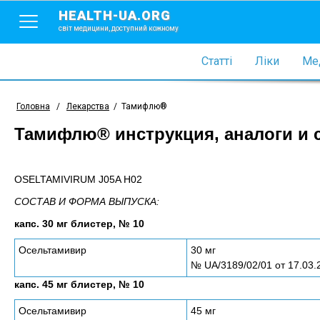
HEALTH-UA.ORG
світ медицини, доступний кожному
Статті
Ліки
Мед
Головна
/
Лекарства
/
Тамифлю®
Тамифлю® инструкция, аналоги и 
OSELTAMIVIRUM J05A H02
СОСТАВ И ФОРМА ВЫПУСКА:
капс. 30 мг блистер, № 10
Осельтамивир
30 мг
№ UA/3189/02/01 от 17.03.
капс. 45 мг блистер, № 10
Осельтамивир
45 мг