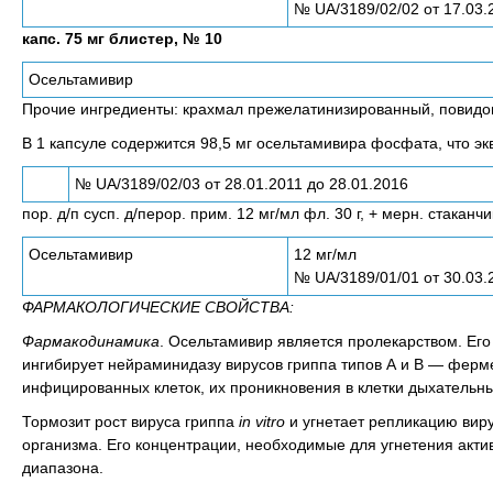
№ UA/3189/02/02 от 17.03.
капс. 75 мг блистер, № 10
Осельтамивир
Прочие ингредиенты: крахмал прежелатинизированный, повидон 
В 1 капсуле содержится 98,5 мг осельтамивира фосфата, что эк
№ UA/3189/02/03 от 28.01.2011 до 28.01.2016
пор. д/п сусп. д/перор. прим. 12 мг/мл фл. 30 г, + мерн. стаканч
Осельтамивир
12 мг/мл
№ UA/3189/01/01 от 30.03.
ФАРМАКОЛОГИЧЕСКИЕ СВОЙСТВА:
Фармакодинамика
. Оcельтамивир является пролекарством. Его
ингибирует нейраминидазу вирусов гриппа типов А и В — ферм
инфицированных клеток, их проникновения в клетки дыхательны
Тормозит рост вируса гриппа
in vitro
и угнетает репликацию виру
организма. Его концентрации, необходимые для угнетения акти
диапазона.