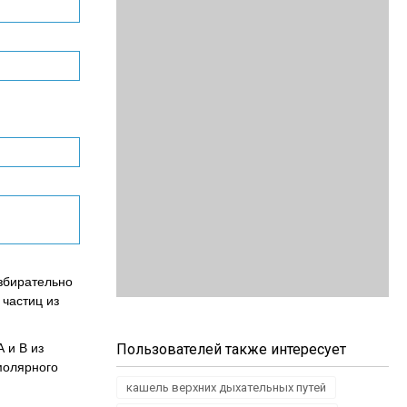
избирательно
частиц из
 и В из
Пользователей также интересует
молярного
кашель верхних дыхательных путей