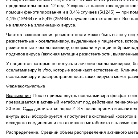
продолжительностью 12 нед. У взрослых пациентов/подростков 
помощи фенотипирования и в 0,4% случаев (5/1245) — при пом
4,1% (19/464) и в 5,4% (25/464) случаев соответственно. Все п
не влияло на элиминацию вируса.
Частота возникновения резистентности может быть выше у лиц 
резистентные к осельтамивиру, выделенные у пациентов, кото
резистентные к осельтамивиру, содержали мутации нейраминад
подтипов вируса (включая мутации резистентности, выявленные
У пациентов, которые не получали лечения осельтамивиром, б
осельтамивиру
in vitro
, которые возникают естественно. Клиниче
осельтамивиру и распространенность таких вирусов может разли
Фармакокинетика
Всасывание
. После приема внутрь осельтамивира фосфат легко
превращается в активный метаболит под действием печеночных 
30 мин, C
достигается через 2–3 ч после приема и значител
max
внутрь дозы абсорбируется и поступает в системный кровоток 
исходного соединения и его активного метаболита в плазме кр
Распределение
. Средний объем распределения активного мета