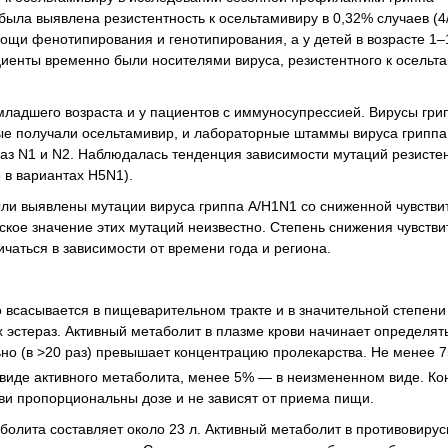
была выявлена резистентность к осельтамивиру в 0,32% случаев (4
ощи фенотипирования и генотипирования, а у детей в возрасте 1–
ациенты временно были носителями вируса, резистентного к осельт
младшего возраста и у пациентов с иммуносупрессией. Вирусы гри
рые получали осельтамивир, и лабораторные штаммы вируса гриппа
аз N1 и N2. Наблюдалась тенденция зависимости мутаций резистен
 в вариантах H5N1).
ыли выявлены мутации вируса гриппа А/H1N1 со сниженной чувстви
ское значение этих мутаций неизвестно. Степень снижения чувстви
чаться в зависимости от времени года и региона.
 всасывается в пищеварительном тракте и в значительной степени
эстераз. Активный метаболит в плазме крови начинает определять
ьно (в >20 раз) превышает концентрацию пролекарства. Не менее 
в виде активного метаболита, менее 5% — в неизмененном виде. К
ови пропорциональны дозе и не зависят от приема пищи.
болита составляет около 23 л. Активный метаболит в противовиру