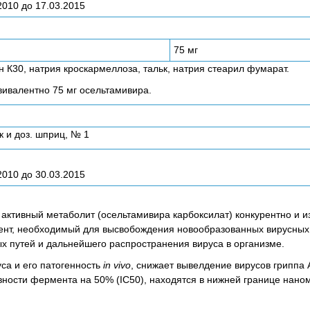
2010 до 17.03.2015
75 мг
К30, натрия кроскармеллоза, тальк, натрия стеарил фумарат.
вивалентно 75 мг осельтамивира.
ик и доз. шприц, № 1
2010 до 30.03.2015
 активный метаболит (осельтамивира карбоксилат) конкурентно и 
ент, необходимый для высвобождения новообразованных вирусных 
х путей и дальнейшего распространения вируса в организме.
са и его патогенность
in vivo
, снижает вывелдение вирусов гриппа А
вности фермента на 50% (IC50), находятся в нижней границе нано