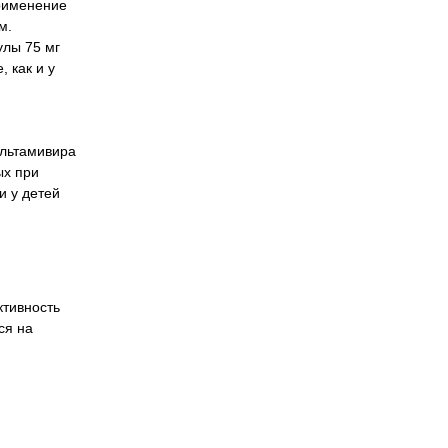
Применение
м.
улы 75 мг
 как и у
ельтамивира
ых при
и у детей
ктивность
ся на