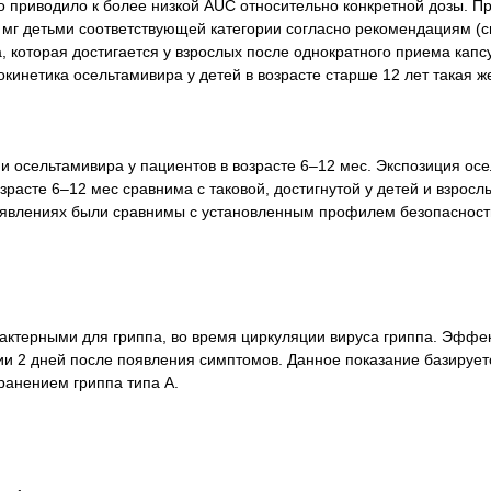
то приводило к более низкой AUC относительно конкретной дозы. 
45 мг детьми соответствующей категории согласно рекомендациям (с
которая достигается у взрослых после однократного приема капс
кинетика осельтамивира у детей в возрасте старше 12 лет такая же,
и осельтамивира у пациентов в возрасте 6–12 мес. Экспозиция ос
зрасте 6–12 мес сравнима с таковой, достигнутой у детей и взросл
явлениях были сравнимы с установленным профилем безопасност
арактерными для гриппа, во время циркуляции вируса гриппа. Эффе
и 2 дней после появления симптомов. Данное показание базирует
ранением гриппа типа А.