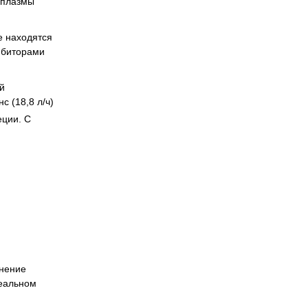
 плазмы
е находятся
ибиторами
й
с (18,8 л/ч)
еции. С
енение
неальном