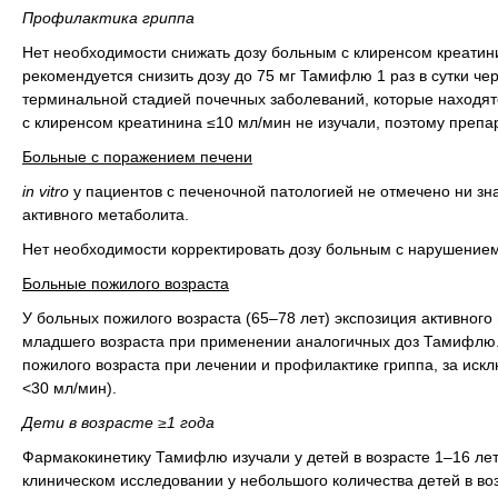
Профилактика гриппа
Нет необходимости снижать дозу больным с клиренсом креатин
рекомендуется снизить дозу до 75 мг Тамифлю 1 раз в сутки че
терминальной стадией почечных заболеваний, которые находят
с клиренсом креатинина ≤10 мл/мин не изучали, поэтому препа
Больные с поражением печени
in vitro
у пациентов с печеночной патологией не отмечено ни 
активного метаболита.
Нет необходимости корректировать дозу больным с нарушением
Больные пожилого возраста
У больных пожилого возраста (65–78 лет) экспозиция активног
младшего возраста при применении аналогичных доз Тамифлю. 
пожилого возраста при лечении и профилактике гриппа, за иск
<30 мл/мин).
Дети в возрасте ≥1 года
Фармакокинетику Тамифлю изучали у детей в возрасте 1–16 ле
клиническом исследовании у небольшого количества детей в во