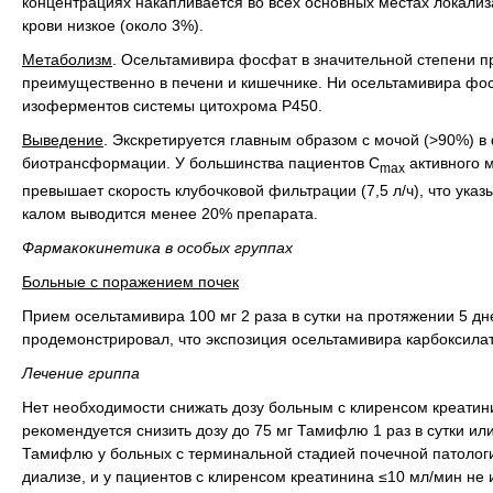
концентрациях накапливается во всех основных местах локализ
крови низкое (около 3%).
Метаболизм
. Осельтамивира фосфат в значительной степени п
преимущественно в печени и кишечнике. Ни осельтамивира фос
изоферментов системы цитохрома Р450.
Выведение
. Экскретируется главным образом с мочой (>90%) в
биотрансформации. У большинства пациентов C
активного м
max
превышает скорость клубочковой фильтрации (7,5 л/ч), что указ
калом выводится менее 20% препарата.
Фармакокинетика в особых группах
Больные с поражением почек
Прием осельтамивира 100 мг 2 раза в сутки на протяжении 5 д
продемонстрировал, что экспозиция осельтамивира карбоксила
Лечение гриппа
Нет необходимости снижать дозу больным с клиренсом креатин
рекомендуется снизить дозу до 75 мг Тамифлю 1 раз в сутки или
Тамифлю у больных с терминальной стадией почечной патологи
диализе, и у пациентов с клиренсом креатинина ≤10 мл/мин не