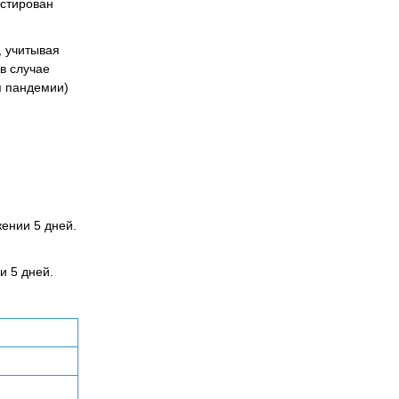
остирован
 учитывая
в случае
я пандемии)
ении 5 дней.
и 5 дней.