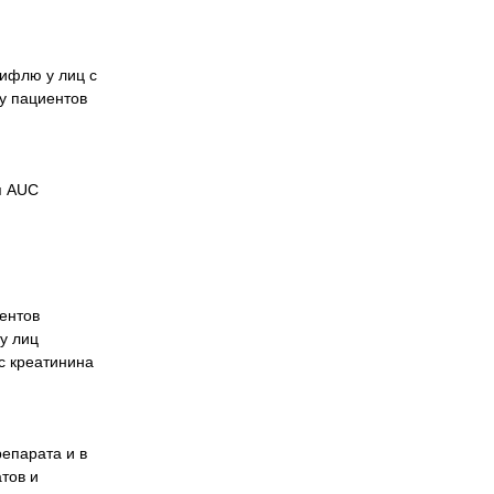
мифлю у лиц с
у пациентов
я AUC
иентов
у лиц
с креатинина
епарата и в
тов и