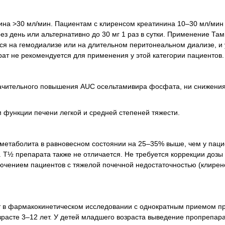
ина >30 мл/мин. Пациентам с клиренсом креатинина 10–30 мл/мин
рез день или альтернативно до 30 мг 1 раз в сутки. Применение Та
ся на гемодиализе или на длительном перитонеальном диализе, и 
рат не рекомендуется для применения у этой категории пациентов.
значительного повышения AUC осельтамивира фосфата, ни снижени
 функции печени легкой и средней степеней тяжести.
о метаболита в равновесном состоянии на 25–35% выше, чем у пац
Т½ препарата также не отличается. Не требуется коррекции дозы 
лючением пациентов с тяжелой почечной недостаточностью (клирен
т в фармакокинетическом исследовании с однократным приемом пр
зрасте 3–12 лет. У детей младшего возраста выведение пропрепара