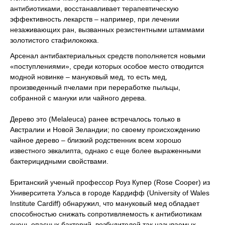
антибиотиками, восстанавливает терапевтическую
эффективность лекарств – например, при лечении
незаживающих ран, вызванных резистентными штаммами
золотистого стафилококка.
Арсенал антибактериальных средств пополняется новыми
«поступлениями», среди которых особое место отводится
модной новинке – мануковый мед, то есть мед,
произведенный пчелами при переработке пыльцы,
собранной с мануки или чайного дерева.
Дерево это (Melaleuca) ранее встречалось только в
Австралии и Новой Зеландии; по своему происхождению
чайное дерево – близкий родственник всем хорошо
известного эвкалипта, однако с еще более выраженными
бактерицидными свойствами.
Британский ученый профессор Роуз Купер (Rose Cooper) из
Университета Уэльса в городе Кардифф (University of Wales
Institute Cardiff) обнаружил, что мануковый мед обладает
способностью снижать сопротивляемость к антибиотикам
очень опасных бактерий, возбудителей так называемых