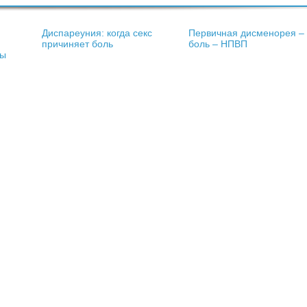
Диспареуния: когда секс
Первичная дисменорея –
причиняет боль
боль – НПВП
пы