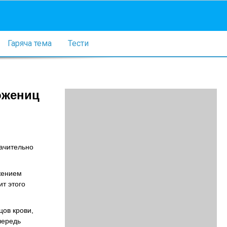
Гаряча тема
Тести
ожениц
начительно
жением
т этого
цов крови,
чередь