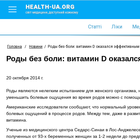
HEALTH-UA.ORG
світ медицини, доступний кожному
Статті
Ліки
Мед
Головна
/
Новини
/
Роды без боли: витамин D оказался эффективным
Роды без боли: витамин D оказал
20 октября 2014 г.
Роды являются нелегким испытанием для женского организма, н
уменьшить болевые ощущения во время родов можно с помощь
Американские исследователи сообщают, что нормальный урове
болевых ощущений в процессе родов. Между тем, даже в разви
витамина.
Ученые из медицинского центра Седарс-Синаи в Лос-Анджелесе (
полученных от 93-х беременных женщин за 1-2 недели до пред