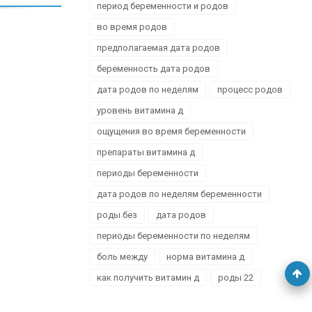
период беременности и родов
во время родов
предполагаемая дата родов
беременность дата родов
дата родов по неделям
процесс родов
уровень витамина д
ощущения во время беременности
препараты витамина д
периоды беременности
дата родов по неделям беременности
роды без
дата родов
периоды беременности по неделям
боль между
норма витамина д
как получить витамин д
роды 22