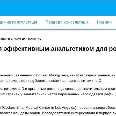
ична консультація
Правова консультація
Новини
 анальгетиком для рожениц
ся эффективным анальгетиком для р
ередко связанным с болью. Между тем, как утверждают ученые, з
ю приема в период беременности препаратов витамина D.
нь витамина D в организме роженицы связан со значительным сни
тых странах у значительной части беременных наблюдается дефици
Cedars-Sinai Medical Center in Los Angeles) провели анализ образ
полагаемой даты родов. Исследователей интересовали в первую о