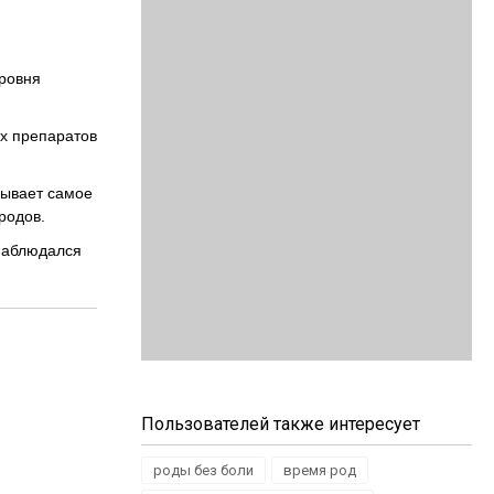
уровня
х препаратов
зывает самое
родов.
наблюдался
Пользователей также интересует
роды без боли
время род