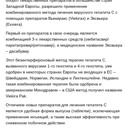
оборот лекарственных препаратов в большинстве стран
Западной Европы, разрешило применение
комбинированного метода лечения вирусного гепатита С с
помощью препаратов Вьекиракс (Viekirax) и Эксвьера
(Exviera).
Первый из препаратов в свою очередь является
комбинацией 3-х лекарственных средств (омбитасвир/
паритапревир/ритонавир), а медицинское название Эксвьера
– дасабувир.
Этот безинтерфероновый метод терапии гепатита С,
вызванного вирусами 1-го генотипа и 4-го генотипа, уже
одобрен в некоторых странах Европы не входящих в ЕС –
Швейцарии, Норвегии, Исландии и Лихтенштейне. Недавно
такая комбинированная терапия была одобрена и
американским Минздравом – в США метод получил название
Viekira Pak.
Отличием новых препаратов для лечения гепатита С
является удобная форма выпуска (таблетки), исключающая
применение инъекций, а также высокая эффективность при
сниженном побочном действии.