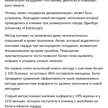
значительно затрудняет постановку диагноза и повышает
риск смерти.
Теперь такая «гендерная дискриминация» может быть
устранена, благодаря новой методике, испытания которой
проводились в клинике при университете города Эдинбург
(University of Edinburgh).
Метод основан на выявлении даже незначительных
повышений в крови тропонина, белка, который выделяется
клетками сердца при кислородном голодании, вызванном
блокированием артерии тромбом. Повышение
чувствительности теста позволит более точно выявлять
инфаркт и ускорить начало лечения.
На первом этапе испытаний нового метода с участием более
1 100 больных, из которых 46% составляли женщины, было
проведено сравнение эффективности ныне применяемого
метода диагностики инфаркта по уровню тропонина и новой
методики.
Старый метод показал наличие инфаркта у 19% мужчин и у
11% женщин, которые поступили в клинику с жалобами на
боли в области сердца.