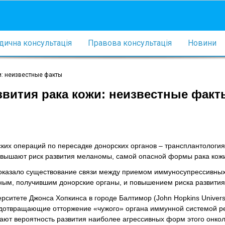
ична консультація
Правова консультація
Новини
и: неизвестные факты
звития рака кожи: неизвестные факт
ких операций по пересадке донорских органов – трансплантология
овышают риск развития меланомы, самой опасной формы рака кож
доказало существование связи между приемом иммуносупрессивных
ьным, получившим донорские органы, и повышением риска развити
рситете Джонса Хопкинса в городе Балтимор (John Hopkins Univers
 предотвращающие отторжение «чужого» органа иммунной системой р
ают вероятность развития наиболее агрессивных форм этого онкол