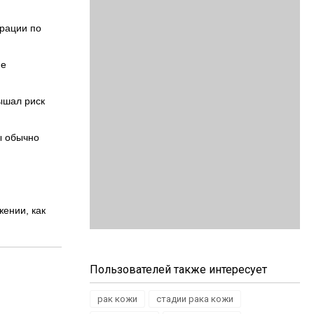
ерации по
не
ышал риск
ы обычно
ении, как
Пользователей также интересует
рак кожи
стадии рака кожи