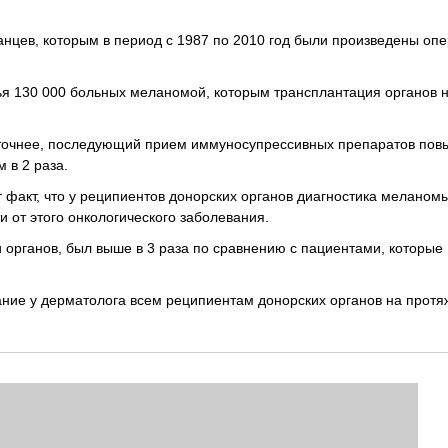
нцев, которым в период с 1987 по 2010 год были произведены оп
ья 130 000 больных меланомой, которым трансплантация органов 
, точнее, последующий прием иммуносупрессивных препаратов пов
 в 2 раза.
т факт, что у реципиентов донорских органов диагностика меланом
и от этого онкологического заболевания.
 органов, был выше в 3 раза по сравнению с пациентами, которые
ние у дерматолога всем реципиентам донорских органов на протяж