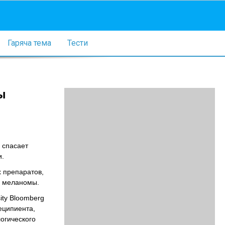
Гаряча тема
Тести
ы
 спасает
и.
 препаратов,
я меланомы.
ity Bloomberg
еципиента,
огического