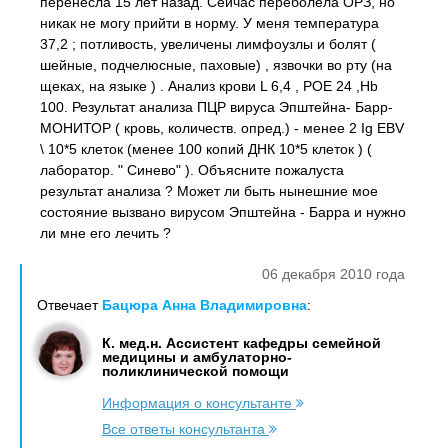
перенесла 15 лет назад. Сейчас переболела ОРЗ, но
никак не могу прийти в норму. У меня температура
37,2 ; потливость, увеличены лимфоузлы и болят (
шейные, подчелюсные, паховые) , язвочки во рту (на
щеках, на языке ) . Анализ крови L 6,4 , РОЕ 24 ,Hb
100. Результат анализа ПЦР вируса Эпштейна- Барр-
МОНИТОР ( кровь, количеств. опред.) - менее 2 Ig ЕВV
\ 10*5 клеток (менее 100 копий ДНК 10*5 клеток ) (
лаборатор. " Синево" ). Объясните пожалуста
результат анализа ? Может ли быть нынешние мое
состояние вызвано вирусом Эпштейна - Барра и нужно
ли мне его лечить ?
06 декабря 2010 года
Отвечает
Бацюра Анна Владимировна
:
К. мед.н. Ассистент кафедры семейной
медицины и амбулаторно-
поликлинической помощи
Информация о консультанте
Все ответы консультанта