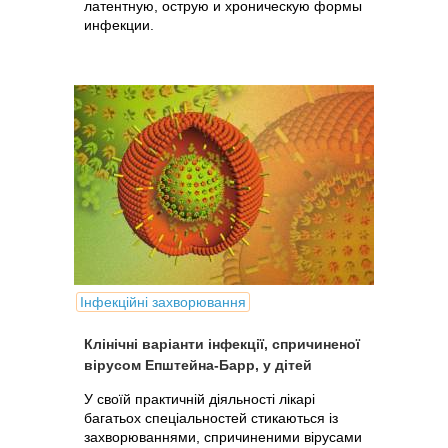
латентную, острую и хроническую формы
инфекции.
Інфекційні захворювання
Клінічні варіанти інфекції, спричиненої
вірусом Епштейна-Барр, у дітей
У своїй практичній діяльності лікарі
багатьох спеціальностей стикаються із
захворюваннями, спричиненими вірусами