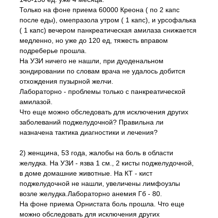
Только на фоне приема 60000 Креона ( по 2 капс
после еды), омепразола утром ( 1 капс), и урсофалька
( 1 капс) вечером панкреатическая амилаза снижается
медленно, но уже до 120 ед, тяжесть вправом
подреберье прошла.
На УЗИ ничего не нашли, при дуоденальном
зондировании по словам врача не удалось добится
отхождения пузырной желчи.
Лабораторно - проблемы только с панкреатической
амилазой.
Что еще можно обследовать для исключения других
заболеваний поджелудочной? Правильна ли
назначена тактика диагностики и лечения?
2) женщина, 53 года, жалобы на боль в области
желудка. На УЗИ - язва 1 см., 2 кисты поджелудочной,
в доме домашние животные. На КТ - кист
поджелудочной не нашли, увеличены лимфоузлы
возле желудка.Лабораторно анемия Гб - 80.
На фоне приема Орнистата боль прошла. Что еще
можно обследовать для исключения других