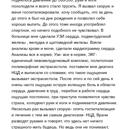
поднялось давление до 160/100, руки и ноги
похолодели и всего стало трусить. Я вызвал скорую и
меня госпитализировали. хочу сообщить, что за день
до этого я был на дне рождения и позволил себе
хорошо выпить. До этого тоже иногда употреблял
спиртное, но ничего подобного не чувствовал. В
больнице мне сделали УЗИ сердца, поджелудочной
железы , желудка и щитовидной железы. Взяли
анализы крови и мочи, сделали кардиограмму сердца.
Анализы все в норме, Узи- все в норме, ЭКГ-
единичный левожелудочковый комплекс, политопная
полиморфная экстрасистола. поставили мне диагноз
НЦД и выписали со словами, что такое ощущение
вызывает экстрасистола. После этого и по сей день я
очень часто ощущаю острую колющую боль в области
сердца, давление в груд , перебои в работе сердца
ощущаю постоянно, при приступе появляется чувство
страха, холодеют руки и ноги и поднимается давление.
Несколько раз вызывал скорую- опять госпитализация
и лечение с тем же самым диагнозом- НЦД. Врачи
разводят руками и говорят, что здесь нет ничего
страшного-жить будешь. Но ведь они не понимают,