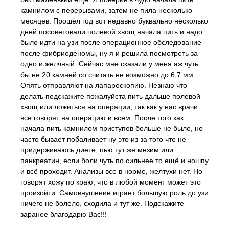
камнилом с перерывами, затем не пила несколько
месяцев. Прошёл год вот недавно буквально несколько
дней посоветовали полевой хвощ начала пить и надо
было идти на узи после операционное обследование
после фибриоденомы, ну я и решила посмотреть за
одно и желчный. Сейчас мне сказали у меня аж чуть
бы не 20 камней со считать не возможно до 6,7 мм.
Опять отправляют на лапароскопию. Незнаю что
делать подскажите пожалуйста пить дальше полевой
хвощ или ложиться на операции, так как у нас врачи
все говорят на операцию и всем. После того как
начала пить камнилом приступов больше не было, но
часто бывает побаливает ну это из за того что не
придерживаюсь диете, пью тут же мезим или
панкреатин, если боли чуть по сильнее то ещё и ношпу
и всё проходит. Анализы все в норме, желтухи нет. Но
говорят хожу по краю, что в любой момент может это
произойти. Самовнушение играет большую роль до узи
ничего не болело, сходила и тут же. Подскажите
заранее благодарю Вас!!!