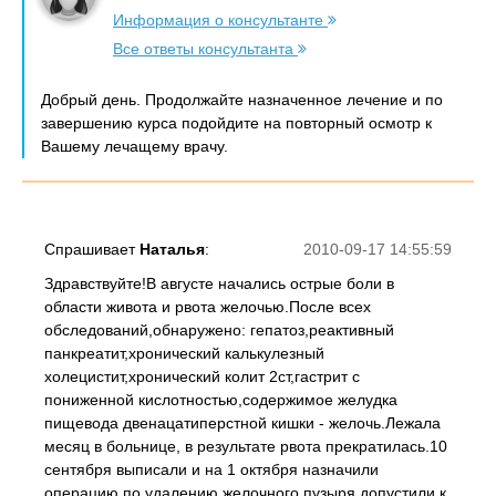
Информация о консультанте
Все ответы консультанта
Добрый день. Продолжайте назначенное лечение и по
завершению курса подойдите на повторный осмотр к
Вашему лечащему врачу.
Спрашивает
Наталья
:
2010-09-17 14:55:59
Здравствуйте!В августе начались острые боли в
области живота и рвота желочью.После всех
обследований,обнаружено: гепатоз,реактивный
панкреатит,хронический калькулезный
холецистит,хронический колит 2ст,гастрит с
пониженной кислотностью,содержимое желудка
пищевода двенацатиперстной кишки - желочь.Лежала
месяц в больнице, в результате рвота прекратилась.10
сентября выписали и на 1 октября назначили
операцию по удалению желочного пузыря,допустили к