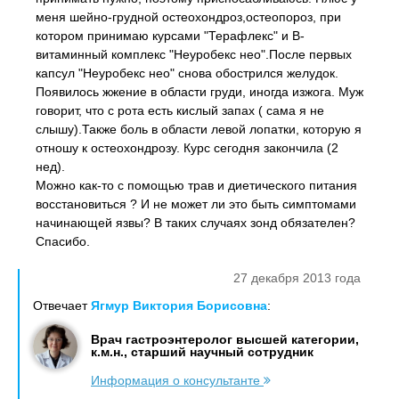
меня шейно-грудной остеохондроз,остеопороз, при
котором принимаю курсами "Терафлекс" и В-
витаминный комплекс "Неуробекс нео".После первых
капсул "Неуробекс нео" снова обострился желудок.
Появилось жжение в области груди, иногда изжога. Муж
говорит, что с рота есть кислый запах ( сама я не
слышу).Также боль в области левой лопатки, которую я
отношу к остеохондрозу. Курс сегодня закончила (2
нед).
Можно как-то с помощью трав и диетического питания
восстановиться ? И не может ли это быть симптомами
начинающей язвы? В таких случаях зонд обязателен?
Спасибо.
27 декабря 2013 года
Отвечает
Ягмур Виктория Борисовна
:
Врач гастроэнтеролог высшей категории,
к.м.н., старший научный сотрудник
Информация о консультанте