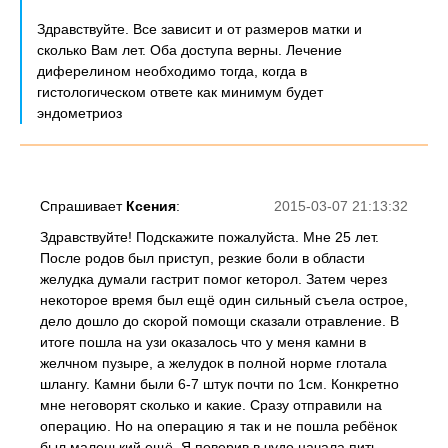
Здравствуйте. Все зависит и от размеров матки и
сколько Вам лет. Оба доступа верны. Лечение
диферелином необходимо тогда, когда в
гистологическом ответе как минимум будет
эндометриоз
Спрашивает
Ксения
:
2015-03-07 21:13:32
Здравствуйте! Подскажите пожалуйста. Мне 25 лет.
После родов был приступ, резкие боли в области
желудка думали гастрит помог кеторол. Затем через
некоторое время был ещё один сильный съела острое,
дело дошло до скорой помощи сказали отравление. В
итоге пошла на узи оказалось что у меня камни в
желчном пузыре, а желудок в полной норме глотала
шлангу. Камни были 6-7 штук почти по 1см. Конкретно
мне неговорят сколько и какие. Сразу отправили на
операцию. Но на операцию я так и не пошла ребёнок
был маленький ещё. Я поверив в чудо начала пить