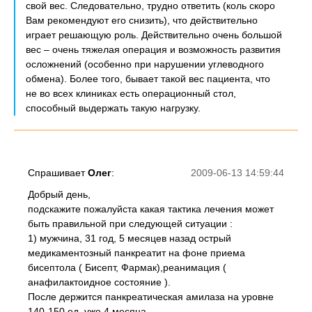
свой вес. Следовательно, трудно ответить (коль скоро
Вам рекомендуют его снизить), что действительно
играет решающую роль. Действительно очень большой
вес – очень тяжелая операция и возможность развития
осложнений (особенно при нарушении углеводного
обмена). Более того, бывает такой вес пациента, что
не во всех клиниках есть операционный стол,
способный выдержать такую нагрузку.
Спрашивает
Олег
:
2009-06-13 14:59:44
Добрый день,
подскажите пожалуйста какая тактика лечения может
быть правильной при следующей ситуации :
1) мужчина, 31 год, 5 месяцев назад острый
медикаментозный панкреатит на фоне приема
бисептола ( Бисепт, Фармак),реанимация (
анафилактоидное состояние ).
После держится панкреатическая амилаза на уровне
140-150 ед. уже 4 месяца.