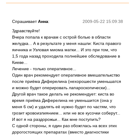
Спрашивает
Анна
:
2009-05-22 15:09:38
Здравствуйте!
Вчера попала к врачам с острой болью в области
желудка... А в результате у меня нашли: Киста правого
яичника и Узловая миома матки... И это при том, что
1,5 года назад проходила полнейшее обследование в
Киеве...
Лечение - только оперативное...
Один врач рекомендует оперативное вмешателькство
после приёма Диферелина (нехорошести уменьшатся
и можно будет оперировать лапароскопически)...
Другой врач такое делать не рекомендует: киста во
время приёма Диферелина не уменьшится (она у
меня 6 см) и удалять её нужно будет по частям, что
грозит кровоизлиянием... или не все кусочки соберут...
И вот я на раздорожьи... Как мне поступить?
С одной стороны, я один раз обожглась на всех этих
дорогостоящих препаратах (вместо диагностики