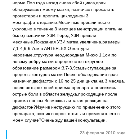
норме.Пол года назад снова сбой цикла,врач
обнаруживает миому матки, назначает проколоть
прогестерон и пропить циклодинон 3
месяца,фитотерапию.Месячные пришли после
уколов,но в течение 3 месяцев менструации опять не
было,назначили УЗИ.Перед УЗИ пришли
месячные.Показания УЗИ:матка увеличена,размеры
7,1-4,6-6,7см;в ANTEFLEXIO контуры
неровные,структура неоднородная;М-эхо 1,1см;по
левому ребру матки определяется округлое
образование размером:3,7-3,9см,выступающее за
пределы контуров матки.После обследования врач
назначил дюфастон с 16 по 25 дни цикла на 3 месяца.
после четырех дней приема препарата появились
острые боли в области желудка,проходящие после
приема ношпы.Возможна ли такая реакция на
дюфастон?Изучив инструкцию по применению этого
препарата, возник вопрос: стоит ли применять его в
моем случае?Очень жду вашей консультации.
23 февраля 2010 года