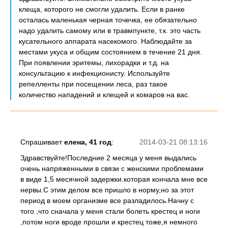
клеща, которого не смогли удалить. Если в ранке
осталась маленькая черная точечка, ее обязательно
надо удалить самому или в травмпункте, т.к. это часть
кусательного аппарата насекомого. Наблюдайте за
местами укуса и общим состоянием в течение 21 дня.
При появлении эритемы, лихорадки и т.д. на
консультацию к инфекционисту. Используйте
репелленты при посещении леса, раз такое
количество нападений и клещей и комаров на вас.
Спрашивает
елена, 41 год
:
2014-03-21 08:13:16
Здравствуйте!Последние 2 месяца у меня выдались
очень напряженными в связи с женскими проблемами
в виде 1,5 месячной задержки.которая кончала мне все
нервы.С этим делом все пришло в норму,но за этот
период в моем организме все разладилось.Начну с
того ,что сначала у меня стали болеть крестец и ноги
,потом ноги вроде прошли и крестец тоже,я немного