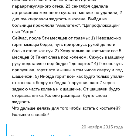
параартикулярного отека. 23 сентября сделала
артроскопию коленного сустава- мениск не удалили, 2
дня пунктировали жидкость в колене. Выйдя из
больницы проколола "Амелатекс", "Ципрофлоксацин"
пью "Артро"
Сейчас, после 5ти месяцев от травмы: 1) Невозможно
горят мышцы бедра, чуть притронусь рукой до ноги
боль в стопе как луч. 2) Хожу только на костылях все 5
месяцев 3) Тянет слева под коленом. Сажусь в машину
руку подставляю под бедро "где вертел" 4) Голень чуть
припухшая, горят все мышцы в том числе сверху и под
шашечкой. 5) Иногда горит все- как будто только упала-
от колена к бедру от бедра "наружняя часть" через
заднюю часть колена и к шашечке. От шашечки будто
оторвана пятка. Колено распирает будто снова
жидкость.
Что дальше делать для того чтобы встать с костылей?
Большое спасибо!
20 ноября 2015 года