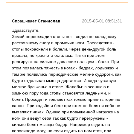
Спрашивает
Станислав
:
2015-05-01 08:51:31
Здравствуйте.
Зимой переохладил стопы ног - ходил по холодному
растаявшему снегу и промочил ноги. Последствия -
стопы покраснели и болели, через день-другой боль
прошла, но краснота осталась. Пятки при этом
реагируют на сильное давление пальцем - болят. При
этом появилась тяжесть в ногах - бедрах, лодыжках и
там же появились периодические мелкие судороги, как
будто отдельная мышца дергается. Иногда чувствую
мелкое бульканье в стопе. Жалобы: в осеннюю и
зимнюю пору года стопы становятся ледяными, и
болят. Проходят и теплеют как только принять горячие
ванны. При ходьбе и беге при этом не болят и себя не
выявляют никак. Однако при повышенной нагрузке на
ноги они ведут себя так как будто перегружены -
сильно болят мышцы бедер. Например ездить на
велосипеде могу, но если ездить на нам стоя, или