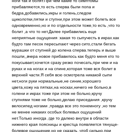
ноги так и болят.При чем какие то симптомы
прибавляются,то есть сперва были попа и
бедра,добавились,икры и голень,следом
щиколотки,пятки и ступни,при этом может болеть все
одновременно,но и по отдельности тоже,то есть ,что то
болит ,а что то нет.Далее прибавились еще
неприятные ощущения :какая то сыпучесть в икрах.как
будто там песок пересыпают через сито,стали бегать
мурашки от ступней до колена сперва.теперь и выше
пошли,,вчера новое прибавилось как будто меня кто то
покусывает,хочется сразу резко почесать,при чем и на
руках и на ногах и на спине,которая тоже вся болит в
верхней части.Я себя всю осмотрела никакой сыпи
нет,ноги руки нормальные,не синие,хорошего
цвета,хожу на пятках,на носках,ничего не больно,в
голени и икрах тоже при этом не больно,кручу
ступнями тоже не больно,делаю приседания ,кручу
велосипед ногами ,правда все это понемногу ,но тем
не менее никаких особых болевых ощущений
нет.Только иногда ,где то далеко внутри в области
нижнего края поясницы и крестца появляется тянуще-
болевое ощущение,но не сказать ,чтоб сильно,при