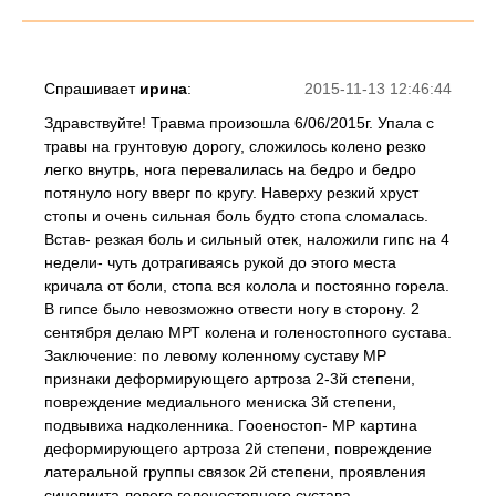
Спрашивает
ирина
:
2015-11-13 12:46:44
Здравствуйте! Травма произошла 6/06/2015г. Упала с
травы на грунтовую дорогу, сложилось колено резко
легко внутрь, нога перевалилась на бедро и бедро
потянуло ногу вверг по кругу. Наверху резкий хруст
стопы и очень сильная боль будто стопа сломалась.
Встав- резкая боль и сильный отек, наложили гипс на 4
недели- чуть дотрагиваясь рукой до этого места
кричала от боли, стопа вся колола и постоянно горела.
В гипсе было невозможно отвести ногу в сторону. 2
сентября делаю МРТ колена и голеностопного сустава.
Заключение: по левому коленному суставу МР
признаки деформирующего артроза 2-3й степени,
повреждение медиального мениска 3й степени,
подвывиха надколенника. Гооеностоп- МР картина
деформирующего артроза 2й степени, повреждение
латеральной группы связок 2й степени, проявления
синовиита левого голеностопного сустава