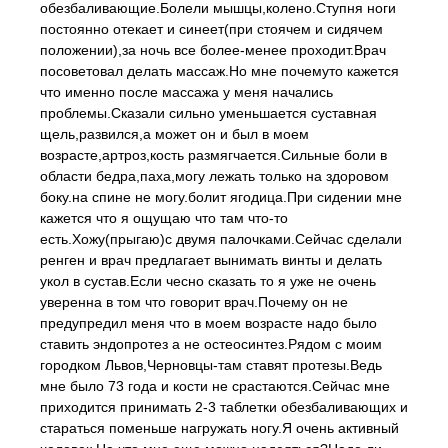
обезбаливающие.Болели мышцы,колено.Ступня ноги
постоянно отекает и синеет(при стоячем и сидячем
положении),за ночь все более-менее проходит.Врач
посоветовал делать массаж.Но мне почемуто кажется
что именно после массажа у меня начались
проблемы.Сказали сильно уменьшается суставная
щель,развился,а может он и был в моем
возрасте,артроз,кость размягчается.Сильные боли в
области бедра,паха,могу лежать только на здоровом
боку.на спине не могу.болит ягодица.При сидении мне
кажется что я ощущаю что там что-то
есть.Хожу(прыгаю)с двумя палочками.Сейчас сделали
ренген и врач предлагает вынимать винты и делать
укол в сустав.Если чесно сказать то я уже не очень
уверенна в том что говорит врач.Почему он не
предупредил меня что в моем возрасте надо было
ставить эндопротез а не остеосинтез.Рядом с моим
городком Львов,Черновцы-там ставят протезы.Ведь
мне было 73 года и кости не срастаются.Сейчас мне
приходится принимать 2-3 таблетки обезбаливающих и
стараться поменьше нагружать ногу.Я очень активный