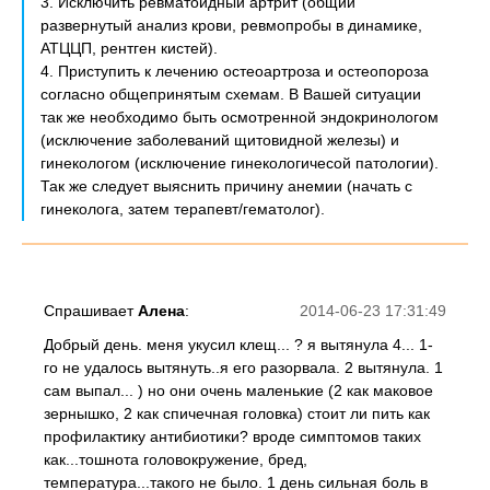
3. Исключить ревматоидный артрит (общий
развернутый анализ крови, ревмопробы в динамике,
АТЦЦП, рентген кистей).
4. Приступить к лечению остеоартроза и остеопороза
согласно общепринятым схемам. В Вашей ситуации
так же необходимо быть осмотренной эндокринологом
(исключение заболеваний щитовидной железы) и
гинекологом (исключение гинекологичесой патологии).
Так же следует выяснить причину анемии (начать с
гинеколога, затем терапевт/гематолог).
Спрашивает
Алена
:
2014-06-23 17:31:49
Добрый день. меня укусил клещ... ? я вытянула 4... 1-
го не удалось вытянуть..я его разорвала. 2 вытянула. 1
сам выпал... ) но они очень маленькие (2 как маковое
зернышко, 2 как спичечная головка) стоит ли пить как
профилактику антибиотики? вроде симптомов таких
как...тошнота головокружение, бред,
температура...такого не было. 1 день сильная боль в