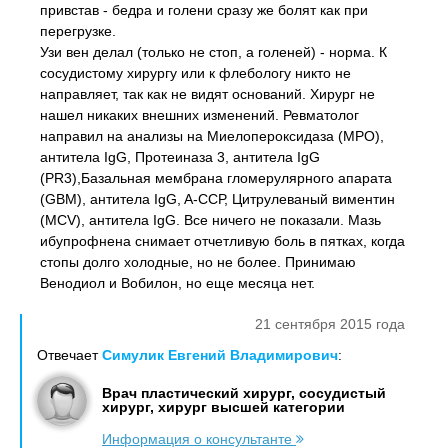
привстав - бедра и голени сразу же болят как при
перегрузке.
Узи вен делал (только не стоп, а голеней) - норма. К
сосудистому хирургу или к флебологу никто не
направляет, так как не видят оснований. Хирург не
нашел никаких внешних изменений. Ревматолог
направил на анализы на Миелопероксидаза (MPO),
антитела IgG, Протеиназа 3, антитела IgG
(PR3),Базальная мембрана гломерулярного апарата
(GBM), антитела IgG, A-ССР, Цитрулеваный виментин
(MCV), антитела IgG. Все ничего не показали. Мазь
ибупрофнена снимает отчетливую боль в пятках, когда
стопы долго холодные, но не более. Принимаю
Венодиол и Вобилон, но еще месяца нет.
21 сентября 2015 года
Отвечает
Симулик Евгений Владимирович
:
Врач пластический хирург, сосудистый
хирург, хирург высшей категории
Информация о консультанте