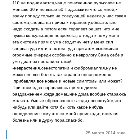
110 не поднимается,чаще пониженное,пульсовое не
меньше 30 и не выше 50 Подскажите что со мной,к
врачу попаду только на следующей неделе,у нас такая
система,сперва на прием к терапевту,обязательно
надо сходить,а потом если терапевт решит ,что мне
нужна консультация невролога,то тогда к нему,меня
эта система прям с ума сводит.ну нет у меня сил
сперва туда идти.а потом туда.при этом высиживая
огромные очереди особенно к неврологу.Сама себе я
уже диагноз поставила такой
-неврастения,сенестопатии и фибромиалгия,ну не
может же все болеть так странно одновременно
,прибавляя все новые и новые симптомы или может?
При этом едва справляюсь прям с диким
раздражением,когда домашние дома вообще стараюсь
молчать.Умные образованные люди,посоветуйте,что
нибудь или дайте хотя бы хоть какое нибудь
определение тому что со мной происходит,тяжелая
болезнь или в дурку пора,спасибо.
25 марта 2014 года