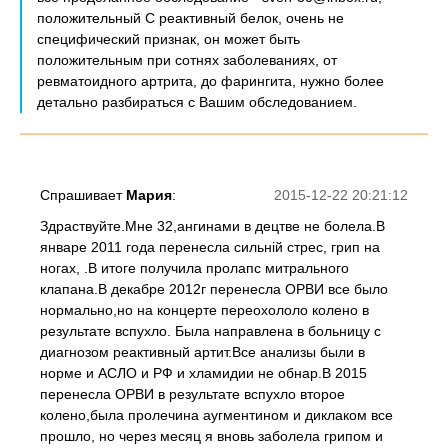
положительный С реактивный белок, очень не
специфический признак, он может быть
положительным при сотнях заболеваниях, от
ревматоидного артрита, до фарингита, нужно более
детально разбираться с Вашим обследованием.
Спрашивает
Мария
:
2015-12-22 20:21:12
Здраствуйте.Мне 32,ангинами в децтве не болела.В
январе 2011 года перенесла сильній стрес, грип на
ногах, .В итоге получила пролапс митрального
клапана.В декабре 2012г перенесла ОРВИ все было
нормально,но на концерте переохололо колено в
результате вспухло. Была направлена в больницу с
диагнозом реактивный артит.Все анализы были в
норме и АСЛО и РФ и хламидии не обнар.В 2015
перенесла ОРВИ в результате вспухло второе
колено,была пролечина аугментином и диклаком все
прошло, но через месяц я вновь заболела грипом и