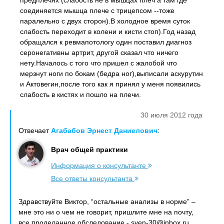
предплечях (слабость не в мышцах плеч а там где
соединяется мышца плече с трицепсом --тоже
паралельно с двух сторон).В холодное время суток
слабость переходит в колени и кисти стоп).Год назад
обращался к ревмапотологу один поставил диагноз
серонегативны артрит, другой сказал что ничего
нету.Началось с того что пришел с жалобой что
мерзнут ноги по бокам (бедра ног),выписали аскурутин
и Актовегин,после того как я принял у меня появились
слабость в кистях и пошло на плечи.
30 июля 2012 года
Отвечает
Агабабов Эрнест Даниелович
:
Врач общей практики
Информация о консультанте
Все ответы консультанта
Здравствуйте Виктор, “остальные анализы в норме” –
мне это ни о чем не говорит, пришлите мне на почту,
все проделанное обследование - sven-30@inbox.ru,