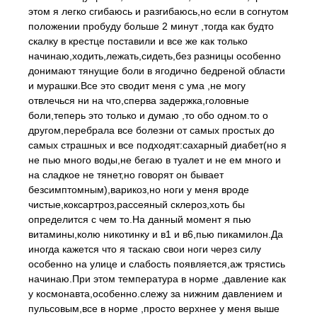
этом я легко сгибаюсь и разгибаюсь,но если в согнутом
положении пробуду больше 2 минут ,тогда как будто
скалку в крестце поставили и все же как только
начинаю,ходить,лежать,сидеть,без разницы особенно
донимают тянущие боли в ягодично бедреной области
и мурашки.Все это сводит меня с ума ,не могу
отвлечься ни на что,сперва задержка,головные
боли,теперь это только и думаю ,то обо одном.то о
другом,перебрала все болезни от самых простых до
самых страшных и все подходят:сахарный диабет(но я
не пью много воды,не бегаю в туалет и не ем много и
на сладкое не тянет,но говорят он бывает
безсимптомным),варикоз,но ноги у меня вроде
чистые,коксартроз,рассеяный склероз,хоть бы
определится с чем то.На данный момент я пью
витамины,колю никотинку и в1 и в6,пью пикамилон.Да
иногда кажется что я таскаю свои ноги через силу
особенно на улице и слабость появляется,аж трястись
начинаю.При этом температура в норме ,давление как
у космонавта,особенно.слежу за нижним давлением и
пульсовым,все в норме ,просто верхнее у меня выше