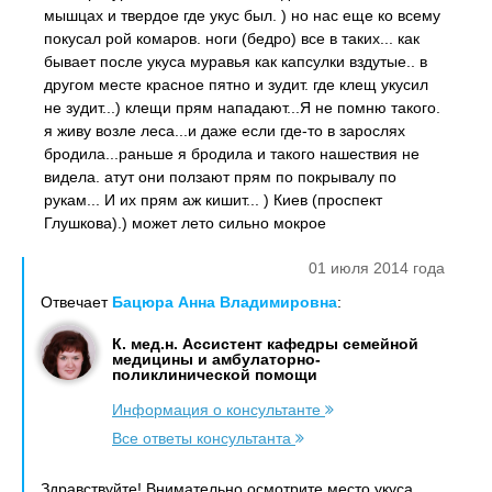
мышцах и твердое где укус был. ) но нас еще ко всему
покусал рой комаров. ноги (бедро) все в таких... как
бывает после укуса муравья как капсулки вздутые.. в
другом месте красное пятно и зудит. где клещ укусил
не зудит...) клещи прям нападают...Я не помню такого.
я живу возле леса...и даже если где-то в зарослях
бродила...раньше я бродила и такого нашествия не
видела. атут они ползают прям по покрывалу по
рукам... И их прям аж кишит... ) Киев (проспект
Глушкова).) может лето сильно мокрое
01 июля 2014 года
Отвечает
Бацюра Анна Владимировна
:
К. мед.н. Ассистент кафедры семейной
медицины и амбулаторно-
поликлинической помощи
Информация о консультанте
Все ответы консультанта
Здравствуйте! Внимательно осмотрите место укуса