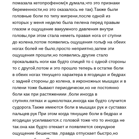
помазала кетопрофеном(я думала,что это признаки
беременности,но это оказалось не так).Также были
головные боли по типу мигрени,после одной из
которых у меня неделю была пелена перед правым
глазом и ощущение вакуумного давления внутри
головы,при этом стала неметь правая нога от ступни
до колена,потом появились ощущения гольф на обеих
ногах болей не было,просто неприятно,затем эти
ощущения прошли,но появились другие стало
прокалывать ноги как будто спицей то с одной стороны
то с другой,потом и это прошло теперь в остатке боли
в обеих ногах тянущего характера в ягодицах и бедрах
с задней стороны до колена, в икроножных мышцах и в
голени тоже бывают периодически,но не постоянно
боли как при растяжениии ,боли иногда в
ступнях.пятках и щиколотках,иногда как будто случится
судорога.Также имеются боли в мышцах рук и суставах
пальцев рук При этом когда тянущие боли в бедрах и
ягодицах усиливаются.с головой тоже что то иногда не
так.она как будто отекает и появляется секундное
ощущение бешенства ,правда отпускает быстро,но