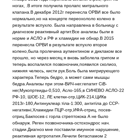
ногах, .В итоге получила пролапс митрального
клапана.В декабре 2012г перенесла ОРВИ все было
нормально,но на концерте переохололо колено в
результате вспухло. Была направлена в больницу с
диагнозом реактивный артит.Все анализы были в
норме и АСЛО и РФ и хламидии не обнар.В 2015
перенесла ОРВИ в результате вспухло второе
колено,была пролечина аугментином и диклаком все
прошло, но через месяц я вновь заболела грипом и
теперь воспалился позвоночник,появился сколиоз,
нижняя челюсь, кисти рук.Боль была мигрирующего
характера.Теперь бедро, а может сами мышцы
бедра.Анализы при этом-ВИЧ-нег.гепатит СіВ-
нег,Мукопртеиды-0,510, Асло-165,в СИНЕВО АСЛО-22
РФ-10, ШОЕ-12, ЛЕ клетки-отр,ЦИК-214,ЦИКв
2013г-180,Антинуклеар.тіла-1:300, антитіла до ССР-
негативні,Хламидии ПЦР-отр,ИФА-отриц, посев-
отриц.Бакпосев с горла стрептокока А не было
обнаруж. Реген позвоночника-остохондрос нач.
стадии.Диагноз мне поставили имунное нарушение,
реактивная артропатия.Лечили бетаспамом 2