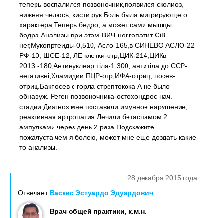
теперь воспалился позвоночник,появился сколиоз,
нижняя челюсь, кисти рук.Боль была мигрирующего
характера.Теперь бедро, а может сами мышцы
бедра.Анализы при этом-ВИЧ-нег.гепатит СіВ-
нег,Мукопртеиды-0,510, Асло-165,в СИНЕВО АСЛО-22
РФ-10, ШОЕ-12, ЛЕ клетки-отр,ЦИК-214,ЦИКв
2013г-180,Антинуклеар.тіла-1:300, антитіла до ССР-
негативні,Хламидии ПЦР-отр,ИФА-отриц, посев-
отриц.Бакпосев с горла стрептокока А не было
обнаруж. Реген позвоночника-остохондрос нач.
стадии.Диагноз мне поставили имунное нарушение,
реактивная артропатия.Лечили бетаспамом 2
ампулками через день.2 раза.Подскажите
пожалуста,чем я болею, может мне еще доздать какие-
то анализы.
28 декабря 2015 года
Отвечает
Васкес Эстуардо Эдуардович
:
Врач общей практики, к.м.н.