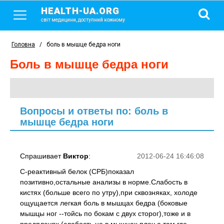
HEALTH-UA.ORG
світ медицини, доступний кожному
Головна
/
боль в мышце бедра ноги
боль в мышце бедра ноги
Вопросы и ответы по: боль в
мышце бедра ноги
Спрашивает
Виктор
:
2012-06-24 16:46:08
С-реактивный белок (СРБ)показал
позитивно,остальные анализы в норме.Слабость в
кистях (больше всего по утру),при сквозняках, холоде
ощущается легкая боль в мышцах бедра (боковые
мышцы ног --тойсь по бокам с двух сторог),тоже и в