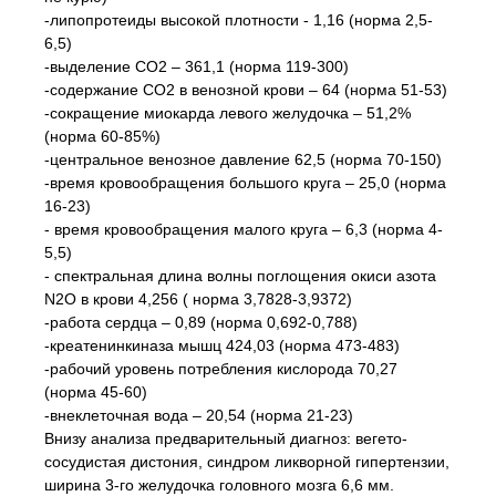
-липопротеиды высокой плотности - 1,16 (норма 2,5-
6,5)
-выделение СО2 – 361,1 (норма 119-300)
-содержание СО2 в венозной крови – 64 (норма 51-53)
-сокращение миокарда левого желудочка – 51,2%
(норма 60-85%)
-центральное венозное давление 62,5 (норма 70-150)
-время кровообращения большого круга – 25,0 (норма
16-23)
- время кровообращения малого круга – 6,3 (норма 4-
5,5)
- спектральная длина волны поглощения окиси азота
N2O в крови 4,256 ( норма 3,7828-3,9372)
-работа сердца – 0,89 (норма 0,692-0,788)
-креатенинкиназа мышц 424,03 (норма 473-483)
-рабочий уровень потребления кислорода 70,27
(норма 45-60)
-внеклеточная вода – 20,54 (норма 21-23)
Внизу анализа предварительный диагноз: вегето-
сосудистая дистония, синдром ликворной гипертензии,
ширина 3-го желудочка головного мозга 6,6 мм.