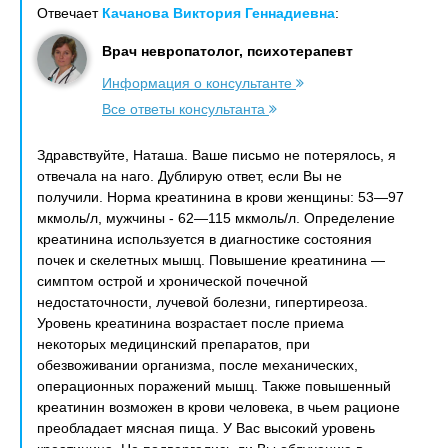
Отвечает
Качанова Виктория Геннадиевна
:
Врач невропатолог, психотерапевт
Информация о консультанте
Все ответы консультанта
Здравствуйте, Наташа. Ваше письмо не потерялось, я
отвечала на наго. Дублирую ответ, если Вы не
получили. Норма креатинина в крови женщины: 53—97
мкмоль/л, мужчины - 62—115 мкмоль/л. Определение
креатинина используется в диагностике состояния
почек и скелетных мышц. Повышение креатинина —
симптом острой и хронической почечной
недостаточности, лучевой болезни, гипертиреоза.
Уровень креатинина возрастает после приема
некоторых медицинский препаратов, при
обезвоживании организма, после механических,
операционных поражений мышц. Также повышенный
креатинин возможен в крови человека, в чьем рационе
преобладает мясная пища. У Вас высокий уровень