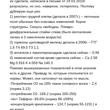
их сделала, написала в письме от 19.03.2010г.
результаты, но оно, наверное, потерялось. Поэтому
дублирую еще раз:
1) рентген грудной клетки (делала в 2007г.) – легочные
поля обычные без очаговых изменений. Корни
структурны. Синусы свободны. Плевро-
диафрагмальные спайки слева (было воспаление
легких в 2-хмесячном возрасте)
2) гормоны щитовидной железы делала в 2006г. –ТТГ
1,6 Т4 69,0 Т3 1,1
3) антитела к тиреопероксидазе сделала сейчас – 0,94
4) химический состав крови сделала сейчас – Ca 2.58
Mg 0.916 K 4.059 Na 140.3
Помимо вышеуказанных показателей в этом анализе
есть и другие. Приведу те, которые отклоняются от
нормы. Может, они натолкнут на какую-то мысль:
-Потребление О2 на 100г ткани головного мозга – 2,4
(норма 3,12)
-потребление О2 -168,2 (норма 200-250)
-тест Тиффно -69,6% (норма 86-109%)
-концентрация креатинина – 124,7 (норма 55-123) ( я
не курю)