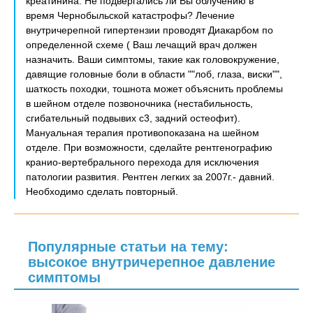
креатинина. Не подвергались ли Вы облучению в
время Чернобыльской катастрофы? Лечение
внутричерепной гипертензии проводят Диакарбом по
определенной схеме ( Ваш лечащий врач должен
назначить. Ваши симптомы, такие как головокружение,
давящие головные боли в области ""лоб, глаза, виски"",
шаткость походки, тошнота может объяснить проблемы
в шейном отделе позвоночника (нестабильность,
сгибательный подвывих с3, задний остеофит).
Мануальная терапия противопоказана на шейном
отделе. При возможности, сделайте рентгенографию
кранио-вертебрального перехода для исключения
патологии развития. Рентген легких за 2007г.- давний.
Необходимо сделать повторный.
Популярные статьи на тему:
высокое внутричерепное давление
симптомы