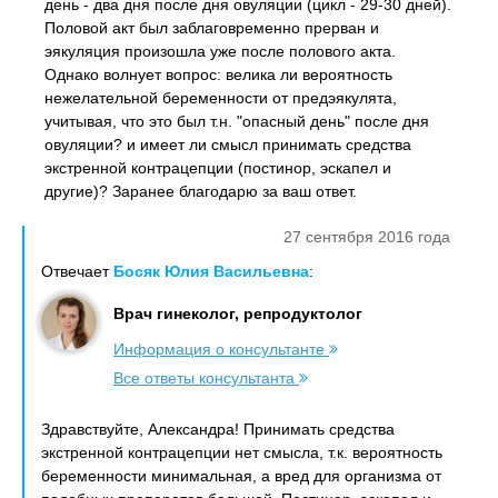
день - два дня после дня овуляции (цикл - 29-30 дней).
Половой акт был заблаговременно прерван и
эякуляция произошла уже после полового акта.
Однако волнует вопрос: велика ли вероятность
нежелательной беременности от предэякулята,
учитывая, что это был т.н. "опасный день" после дня
овуляции? и имеет ли смысл принимать средства
экстренной контрацепции (постинор, эскапел и
другие)? Заранее благодарю за ваш ответ.
27 сентября 2016 года
Отвечает
Босяк Юлия Васильевна
:
Врач гинеколог, репродуктолог
Информация о консультанте
Все ответы консультанта
Здравствуйте, Александра! Принимать средства
экстренной контрацепции нет смысла, т.к. вероятность
беременности минимальная, а вред для организма от