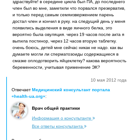
здраствуйте! в середине цикла был ПА, до последнего
член был во мне, заметили что порвался презерватив,
и только перед самым семяизвержением парень
достал член и кончил в руку. на следущий день у меня
появились выделения в виде яичного белка, это
вероятно была овуляция. через 19 часов после акта я
выпила постинор, через 12 часов вторую таблетку.
очень боюсь, детей мне сейчас никак не надо. как вы
думаете могли ли сперматозоиды содержащиеся в
смазке оплодотворить яйцеклетку? какова вероятность
беременности, учитывая применение ЭК?
10 мая 2012 года
Отвечает
Медицинский консультант портала
«health-ua.org»
:
Врач общей практики
Информация о консультанте
Все ответы консультанта