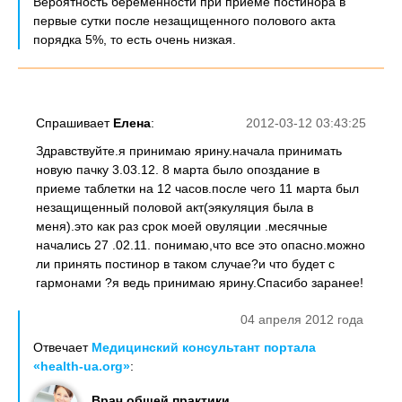
Вероятность беременности при приеме постинора в
первые сутки после незащищенного полового акта
порядка 5%, то есть очень низкая.
Спрашивает
Елена
:
2012-03-12 03:43:25
Здравствуйте.я принимаю ярину.начала принимать
новую пачку 3.03.12. 8 марта было опоздание в
приеме таблетки на 12 часов.после чего 11 марта был
незащищенный половой акт(эякуляция была в
меня).это как раз срок моей овуляции .месячные
начались 27 .02.11. понимаю,что все это опасно.можно
ли принять постинор в таком случае?и что будет с
гармонами ?я ведь принимаю ярину.Спасибо заранее!
04 апреля 2012 года
Отвечает
Медицинский консультант портала
«health-ua.org»
:
Врач общей практики