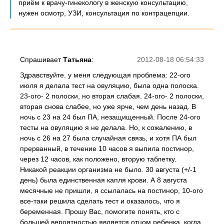
приём к врачу-гинекологу в женскую консультацию,
нужен осмотр, УЗИ, консультация по контрацепции.
Спрашивает
Татьяна
:
2012-08-18 06:54:33
Здравствуйте. у меня следующая проблема: 22-ого
июля я делала тест на овуляцию, была одна полоска.
23-ого- 2 полоски, но вторая слабая. 24-ого- 2 полоски,
вторая снова слабее, но уже ярче, чем день назад. В
ночь с 23 на 24 был ПА, незащищенный. После 24-ого
тесты на овуляцию я не делала. Но, к сожалению, в
ночь с 26 на 27 была случайная связь, и хотя ПА был
прерванный, в течение 10 часов я выпила постинор,
через 12 часов, как положено, вторую таблетку.
Никакой реакции организма не было. 30 августа (+/-1
день) была единственная капля крови. А 8 августа
месячные не пришли, я ссылалась на постинор, 10-ого
все-таки решила сделать тест и оказалось, что я
беременная. Прошу Вас, помогите понять, кто с
большей вероятностью является отцом ребенка, когда