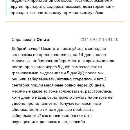
подобных препаратов большой. Постинор, эскапел и
другие препараты содержат высокие дозы гормонов и
приводят к значительному гормональному сбою.
Спрашивает
Ольга
:
2014-09-02 18:41:10
Добрый вечер! Помогите пожалуйста, с молодым
человеком не предохранялись, на 14 день после
месячных, побоялась забеременеть и врач выписала
постинор,выпила через 8 дней замазало как то
грязноватыми выделениями 5 дней((( после мы
решили забеременеть, активно старались и вот 2
сентября пошли месячные ровно через 28 дней,
месячные какие то тоже грязноватые, расстроилась.
хотя дней 5 назад было тяжело лежать на животе не
удобно,пропал аппетит. Получается месячные
сбились, можно ли нам дальше пробывать
забеременеть? как правильно рассчитать
овуляцию,или распознать ее, спасибо