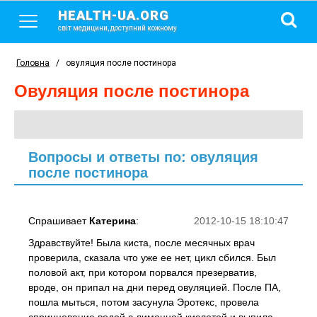
HEALTH-UA.ORG
світ медицини, доступний кожному
Головна
/
овуляция после постинора
овуляция после постинора
Вопросы и ответы по: овуляция
после постинора
Спрашивает
Катерина
:
2012-10-15 18:10:47
Здравствуйте! Была киста, после месячных врач
проверила, сказала что уже ее нет, цикл сбился. Был
половой акт, при котором порвался презерватив,
вроде, он припал на дни перед овуляцией. После ПА,
пошла мыться, потом засунула Эротекс, провела