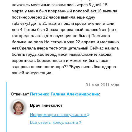
начались месячные,закончились через 5 дней.15
марта у меня был прерванный половой акт.16 выпила
постинор,через 12 часов выпила еще одну
таблетку.Где то 21 марта пошли кровотечения и шли
дня 4.Потом был 3 раза прерванный половой акт(но я
так предполагаю,что овуляции не было).Постинор
больше не пила.Но сегодня уже 22 апреля и месячных
нет.Сделала вчера тест-отрицательный.Сейчас начала
болеть грудь,как перед месячными.Скажите,какова
вероятность беременности и может ли быть такая
задержка после постинора???Буду очень благодарна
вашей консультации.
31 мая 2011 года
Отвечает
Петренко Галина Александровна
:
Врач гинеколог
Информация о консультанте
Все ответы консультанта