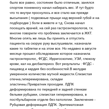
было все равно, состояние было отличным, занялся
спортом понемногу начал набирать вес. И тут будто
что то внутри проснулось и все стало как прежде
высыпания ( подкожные прыщи над верхней губой и на
подбородке ) боли в животе и т.д. Снова начал
посещать врачей, на сей раз гастроэнтерологов, т.к.
многие говорили что проблема заключается в ЖКТ.
Многие опять же лишь бы принять и отпустить
пациента на скорую руку выслушивали, назначали
какие то таблетки и на этом все. Но недавно в августе
месяце прошел обследование которое назначила
гастроэнтеролог,, ФГДС, Ирригоскопию, УЗИ, глюкозу
крови, кал на дисбактериоз. Вот результаты : ФГДС -
пищевод и кардия без особенностей.В желудке
умеренное количество мутной жидкости.Слизистая
отечна,гиперемирована, складки
эластичны.Привратник проходим. ЛДПК
деформирована по передней и задней стенкам
белыми рубцами, слизистая гиперемирована, в
постбульбарном отделе без патологии. Заключение -
Рубцовая деформация ЛДПК. Эритематозная