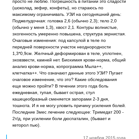
просто не люблю. Погрешность в питании это сладости
(шоколад, зефир, конфеты), но стараюсь по
максимому ограничивать. УЗИ на сегодняшний день:
Поджелудочная: головка 2,6 (обычно 2,3); тело 2,0
(обычно у меня 1,3), хвост 2,1. Контуры волнистые,
эхогенность умеренно повышена, структура зернистая.
Очаговые изменения: под капсулой в теле по
передней поверхности участок неоднородности
1,3*0,9см. Желчный деформирован в теле, уплотнен,
эховзвести, камней нет. Биохимия крови-норма, общий
анализ крови-норма, копрограмма Мыла++,
клетчатка++. Что означают данные этого УЗИ? Пугает
очаговое изменение, что это? Какие обследования
еще можно пройти? В течении этого года боль
ежедневная, тупая, бывает острая, стул
кашецеобразный сменяется запорами 2-3 дня,
тошнота. И я не могу уловить причину усиления болей.
Последние 3мес лечение следующее: Тримедат 200 -
2т/д, при усилении боли дюспаталин, (бывает и
кеторол пью).
17 ноября 2015 года