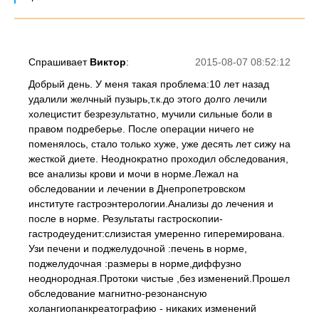
Спрашивает
Виктор
:
2015-08-07 08:52:12
Добрый день. У меня такая проблема:10 лет назад
удалили желчный пузырь,т.к.до этого долго лечили
холецистит безрезультатно, мучили сильные боли в
правом подреберье. После операции ничего не
поменялось, стало только хуже, уже десять лет сижу на
жесткой диете. Неоднократно проходил обследования,
все анализы крови и мочи в норме.Лежал на
обследовании и лечении в Днепропетровском
институте гастроэнтерологии.Анализы до лечения и
после в норме. Результаты гастроскопии-
гастродеуденит:слизистая умеренно гиперемирована.
Узи печени и поджелудочной :печень в норме,
поджелудочная :размеры в норме,диффузно
неоднородная.Протоки чистые ,без изменений.Прошел
обследование магнитно-резонансную
холангиопанкреатографию - никаких изменений