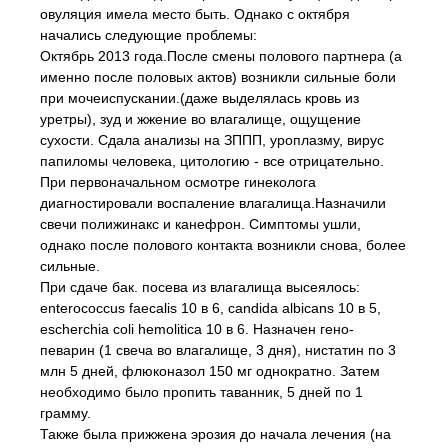
овуляция имела место быть. Однако с октября
начались следующие проблемы:
Октябрь 2013 года.После смены полового партнера (а
именно после половых актов) возникли сильные боли
при мочеиспускании.(даже выделялась кровь из
уретры), зуд и жжение во влагалище, ощущение
сухости. Сдала анализы на ЗППП, уроплазму, вирус
папиломы человека, цитологию - все отрицательно.
При первоначальном осмотре гинеколога
диагностировали воспаление влагалища.Назначили
свечи полижинакс и канефрон. Симптомы ушли,
однако после полового контакта возникли снова, более
сильные.
При сдаче бак. посева из влагалища высеялось:
enterococcus faecalis 10 в 6, candida albicans 10 в 5,
escherchia coli hemolitica 10 в 6. Назначен гено-
певарин (1 свеча во влагалище, 3 дня), нистатин по 3
млн 5 дней, флюконазол 150 мг однократно. Затем
необходимо было пропить таванник, 5 дней по 1
грамму.
Также была прижжена эрозия до начала лечения (на