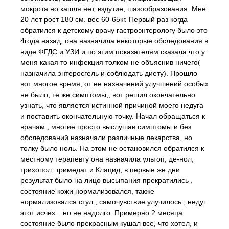
мокрота но кашля нет, вздутие, шазообразования. Мне
20 лет рост 180 см. вес 60-65кг. Первый раз когда
обратился к детскому врачу гастроэнтерологу было это
4года назад, она назначила некоторые обследования в
виде ФГДС и УЗИ и по этим показателям сказала что у
меня какая то инфекция толком не объяснив ничего(
назначила энтеросгель и соблюдать диету). Прошло
вот многое время, от ее назначений улучшений особых
не было, те же симптомы,, вот решил окончательно
узнать, что является истинной причиной моего недуга
и поставить окончательную точку. Начал обращаться к
врачам , многие просто выслушав симптомы и без
обследований назначали различные лекарства, но
толку было ноль. На этом не остановился обратился к
местному терапевту она назначила ультоп, де-нол,
трихопол, тримедат и Клацид, в первые же дни
результат было на лицо высыпания прекратились ,
состояние кожи нормализовался, также
нормализовался стул , самочувствие улучилось , недуг
этот исчез .. но не надолго. Примерно 2 месяца
состояние было прекрасным кушал все, что хотел, и