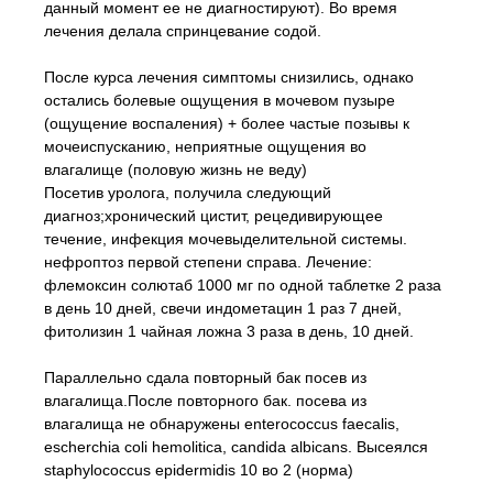
данный момент ее не диагностируют). Во время
лечения делала спринцевание содой.
После курса лечения симптомы снизились, однако
остались болевые ощущения в мочевом пузыре
(ощущение воспаления) + более частые позывы к
мочеиспусканию, неприятные ощущения во
влагалище (половую жизнь не веду)
Посетив уролога, получила следующий
диагноз;хронический цистит, рецедивирующее
течение, инфекция мочевыделительной системы.
нефроптоз первой степени справа. Лечение:
флемоксин солютаб 1000 мг по одной таблетке 2 раза
в день 10 дней, свечи индометацин 1 раз 7 дней,
фитолизин 1 чайная ложна 3 раза в день, 10 дней.
Параллельно сдала повторный бак посев из
влагалища.После повторного бак. посева из
влагалища не обнаружены enterococcus faecalis,
escherchia coli hemolitica, candida albicans. Высеялся
staphylococcus epidermidis 10 во 2 (норма)