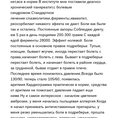
нет,все в норме.В институте мне поставили диагноз
хронический панкреатит,с болевым
синдромом.Стандартное
лечение:спазмолитики,ферменты,квамател,
реосорбилакт никакого эфекта не дают. Боли как были
так и остались. Постоянные запоры.Соблюдаю диету,
ем 5 раз в день порциями 200-300 грамм.С каждой
едой ферменты 28000. Эффект нолевой. Боли
постоянные в основном правое подреберье. Тупые,
ноющие, бывают жгучие, иногда перестает болеть с
права,начинает болеть с лева. Бывает в подреберьи
перестает болеть, и начинает болеть в районе сердца,
за грудниной, бывае отдает в правое плечо.
Последнее время понизилось давление,Всегда было
130/90, теперь стало 105/60, появилась
аритмия.Кардиограмма практически в норме, средства
от аритмии не помогают, давление падает еще
ниже.Ну и самое интересное - началом цветения
амброзии, у меня началась пыльцевая аллергия.Когда
я начал принимать антигистаминные препараты, у
меня резко уменьшились боли в подреберье, прошла
тошнота, нормализовалось давление, улучшилось