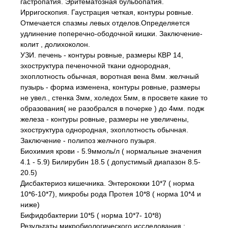
гастропатия. Эритематозная бульбопатия.
Ирригоскопия. Гаустрация четкая, контуры ровные.
Отмечается спазмы левых отделов.Определяется
удлинение поперечно-ободочной кишки. Заключение-
колит , долихоколон.
УЗИ. печень - контуры ровные, размеры КВР 14,
эхоструктура печеночной ткани однородная,
эхоплотность обычная, воротная вена 8мм. желчный
пузырь - форма изменена, контуры ровные, размеры
не увел., стенка 3мм, холедох 5мм, в просвете какие то
образования( не разобрался в почерке ) до 4мм. подж
железа - контуры ровные, размеры не увеличены,
эхоструктура однородная, эхоплотность обычная.
Заключение - полипоз желчного пузыря.
Биохимия крови - 5.9ммоль/л ( нормальные значения
4.1 - 5.9) Билирубин 18.5 ( допустимый диапазон 8.5-
20.5)
Дисбактериоз кишечника. Энтерококки 10*7 ( норма
10*6-10*7), микробы рода Протея 10*8 ( норма 10*4 и
ниже)
Бифидобактерии 10*5 ( норма 10*7- 10*8)
Результаты микробиологического исследования :