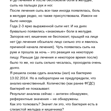
И до лечения и после беспокоили боли в желудке,
сыпь на пальцах рук и ног.
После лечения сыпь все-таки иногда появлялась, боль
в желудке редко, но также присутствовала. Изжоги не
было никогда.
Года 2-3 ярко выраженной сыпи нет. И на днях
буквально появились «знакомые» боли в желудке.
Запоров нет, кишечник не беспокоит, прыщей на лице
нет (до лечения обсыпало лицо сильно это и явилось
причиной начала лечения). Чуть появилась сыпь на
руке и прошла за ночь – это реакция на некоторую
пищу. Раньше (до лечения и некоторое время после)
было то же, но сыпь сильно чесалась, проходила очень
долго.
Я решила снова сдать анализы (кал) на бактерию
13.02.2014. Но в лаборатории не предупредили, что
анализ качественный. Количество (как ранее ФГДС)
бактерий не показывает.
Результат анализа сейчас – антиген обнаружен,
референтные значения – не обнаружены.
Как это толковать? Значит ли это, что бактерия есть в
слизистой желудка и кишечника?