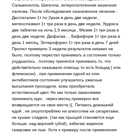
Сальмонелла, Шигелла, энтеропатогенная кишечная
палочка. После обследования назначенное лечение -
Дюспаталин 1т по 2раза в день две недели ,
метеоспазмил 1т три раза в день две недели, Урдокса
две таблетки на ночь 1,5 месяца , Мезим 1т три раза в
день две недели, Дюфалак..., Бифиформ 1т три раза в
день 1 месяц, Энтерофурил 1т три раза в день 7 дней.
Пропил примерно 3 недели результатов никаких не
было, поэтому перестал принимать а состояние только
ухудшалось , поэтому принялся принимать то, что
действительно оказывало помощь то есть Клацид ( или
флемоксин) , при приминении одной из этих
антибиотиков состояние улучшалось ужасные
высыпания проходили, кожа приобретала
естественный цвет. Но как только заканчиваю
принимать курс , через месяц примерно все
возвращается на свои места ((. Питаюсь домашней
едой , не злоупотребляю ни алкоголем ни сигаретами,
не кушаю сладкое, (так как прыщей становится еще
больше, над верхней губой), избегаю жареное
газировки не пью. Хотя к примеру после применения