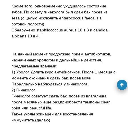
Кроме того, одновременно ухудшилось состояние
зубов. По совету гинеколога был сдан бак посев из
зева (с целью исключить enterococcus faecalis в
ротовой полости)
Обнаружено staphilococcus aureus 10 в 3 и candida
albicans 10 в 4.
На данный момент продолжаю прием антибиотиков,
назначенных урологом и дальнейшие действия,
предлагаемые врачами:
1) Уролог. Допить курс антибиотиков. После 1 месяца с
момента окончания сдать бак. посев мочи.
Параллельно наблюдаться у гинеколога.
2) Гинеколог.
Гинеколог советует сдать бак. посев из влагалища
после месячных еще раз,приобрести тампоны clean
point или beautiful life.
Также уколы эхинацеи для восстановления
иммунитета.(делаю)