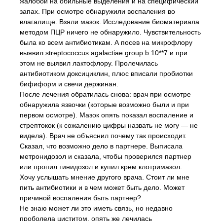
жалобой на обильные выделения и на специфический
запах. При осмотре обнаружили воспаления во
влагалище. Взяли мазок. Исследование биоматериала
методом ПЦР ничего не обнаружило. Чувствительность
была ко всем антибиотикам. А посев на микрофлору
выявил streptococcus agalactiae group b 10**7 и при
этом не выявил лактофлору. Пролечилась
антибиотиком доксициклин, плюс вписали пробиотки
бифиформ и свечи держинан.
После лечения обратилась снова: врач при осмотре
обнаружила язвочки (которые возможно были и при
первом осмотре). Мазок опять показал воспаление и
стрептокок (к сожалению цифры назвать не могу — не
видела). Врач не объяснил почему так происходит.
Сказал, что возможно дело в партнере. Выписала
метронидозол и сказала, чтобы проверился партнер
или пропил тинидозол и купил крем клотримазол.
Хочу услышать мнение другого врача. Стоит ли мне
пить антибиотики и в чем может быть дело. Может
причиной воспаления быть партнер?
Не знаю может ли это иметь связь, но недавно
проболела циститом, опять же лечилась