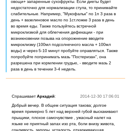
овощи+ запаренные сухофрукты. Если диеты будет
недостаточно для нормализации стула, то принимайте
слабительные. Например, "Мукофальк" по 1п 3 раза в
день + вазелиновое масло по 1ст.ложке 3 раза в день
во время еды. Также пользуйтесь встречной
микроклизмой для облегчения дефекации - при
возникновении позыва на опорожнение вводите
микроклизму (100мл подсолнечного масла + 100мл
воды) и через 5-10 минут пробуйте оправляться. Также
попробуйте попринимать мазь "Постеризан", она
разрешена при кормлении грудью, - вводите мазь 2
раза в день в течении 3-4 недель.
Спрашивает
Аркадий
:
2014-12-30 17:06:01
Добрый вечер. В общем ситуация такова; долгое
время примерно 5 лет над верхней губой выскакивают
прыщики, плохое самочувствие , ужасный налет на
языке не приятный запах изо рта, боли внизу живота,
сонливость, запоры, усталость, отхаркивающая