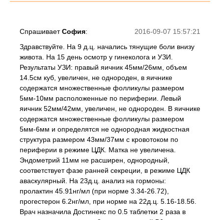
Спрашивает
София
:
2016-09-07 15:57:21
Здравствуйте. На 9 д.ц. начались тянущие боли внизу
живота. На 15 день осмотр у гинеколога и УЗИ.
Результаты УЗИ: правый яичник 45мм/26мм, объем
14.5см куб, увеличен, не однороден, в яичнике
содержатся множественные фолликулы размером
5мм-10мм расположенные по периферии. Левый
яичник 52мм/42мм, увеличен, не однороден. В яичнике
содержатся множественные фолликулы размером
5мм-6мм и определятся не однородная жидкостная
структура размером 43мм/37мм с кровотоком по
периферии в режиме ЦДК. Матка не увеличена.
Эндометрий 11мм не расширен, однородный,
соответствует фазе ранней секреции, в режиме ЦДК
аваскулярный. На 23д.ц. анализ на гормоны:
пролактин 45.91нг/мл (при норме 3.34-26.72),
прогестерон 6.2нг/мл, при норме на 22д.ц. 5.16-18.56.
Врач назначила Достинекс по 0.5 таблетки 2 раза в