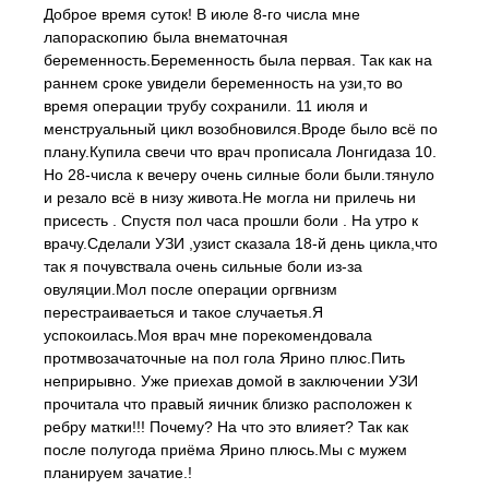
Доброе время суток! В июле 8-го числа мне
лапораскопию была внематочная
беременность.Беременность была первая. Так как на
раннем сроке увидели беременность на узи,то во
время операции трубу сохранили. 11 июля и
менструальный цикл возобновился.Вроде было всё по
плану.Купила свечи что врач прописала Лонгидаза 10.
Но 28-числа к вечеру очень силные боли были.тянуло
и резало всё в низу живота.Не могла ни прилечь ни
присесть . Спустя пол часа прошли боли . На утро к
врачу.Сделали УЗИ ,узист сказала 18-й день цикла,что
так я почувствала очень сильные боли из-за
овуляции.Мол после операции оргвнизм
перестраиваеться и такое случаетья.Я
успокоилась.Моя врач мне порекомендовала
протмвозачаточные на пол гола Ярино плюс.Пить
неприрывно. Уже приехав домой в заключении УЗИ
прочитала что правый яичник близко расположен к
ребру матки!!! Почему? На что это влияет? Так как
после полугода приёма Ярино плюсь.Мы с мужем
планируем зачатие.!