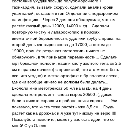
состояние ухудшилось до полуобморочного +
тахикардия, вызвали скорую, сделали анализ крови,
упал калий, оставили в гин Отделении с подозрением
на инфекцию... Через 2 дня они обнаружили, что хгч
растёт каждый день 12000, 14000 и тд... Сделали
повторную чистку и лапароскопию в поисках
внематочной беременности, удалили трубу с права, на
второй день хчг вырос снова до 17000, а потом до
19000, пришёл результат гистологии- ничего не
обнаружили, в тч признаков переменности... Сделали
мрт брюшной полости, нашли кисту желтого тела ок 2,5
см в правом яичнике( с припиской, что это может быть
все, что угодно) и метал артефакт в бр полости слева,
где они вообще ничего не должны были делать...
Вкололи мне метотрексат 50 мл на м кВ, на 4 день
сделала контроль хгч - снова вырос 20500 :(, дикие
боли в животе справа и в районе почки справа...., Узи
показало, что киста тоже растёт - уже 3,5 см... Грудь
растёт как на дрожжах и я уже тут никому не верю!!!!!
Пожалуйста помогите, может у вас есть идеи, что со
мной! С ув Олеся