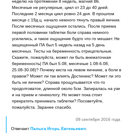
неделю на протяжении 8 недель, магний B6.
Месячные не регулярные, цикл от 23 до 40 дней.
Последние 2 месяца цикл ровно 24 дня. В прошлом
месяце с 19д.ц. начало немного тянуть правый яичник.
После месячных ощущения остались. После приема
первой половинки таблетки боли справа немного
усилились, и такое ощущение будто что-то мешает. Не
защищенный ПА был 5 недель назад на 5 день
месячных. Тесты на беременность отрицательные.
Скажите, пожалуйста, может ли быть внематочная
беременность( ПА был 5.08, месячные 1.08-6.08,
25.08-30.08)? Почему киста на левом яичнике, а боли в
правом? Может ли так влиять Достинекс? Может ли это
быть не яичник? Справа прощупывается что-то
продолговатое, длинной около 5см. Запиралась на узи
и на прием и гинекологу. Но может пока стоит
прекратить принимать таблетки? Посоветуйте,
пожалуйста. Заранее спасибо.
09 сентября 2016 года
Отвечает
Палыга Игорь Евгеньевич
: