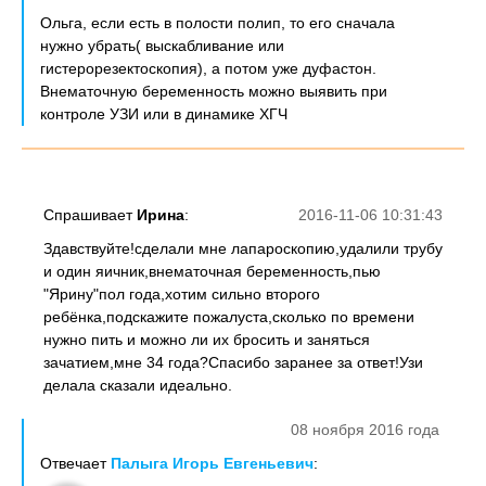
Ольга, если есть в полости полип, то его сначала
нужно убрать( выскабливание или
гистерорезектоскопия), а потом уже дуфастон.
Внематочную беременность можно выявить при
контроле УЗИ или в динамике ХГЧ
Спрашивает
Ирина
:
2016-11-06 10:31:43
Здавствуйте!сделали мне лапароскопию,удалили трубу
и один яичник,внематочная беременность,пью
"Ярину"пол года,хотим сильно второго
ребёнка,подскажите пожалуста,сколько по времени
нужно пить и можно ли их бросить и заняться
зачатием,мне 34 года?Спасибо заранее за ответ!Узи
делала сказали идеально.
08 ноября 2016 года
Отвечает
Палыга Игорь Евгеньевич
: