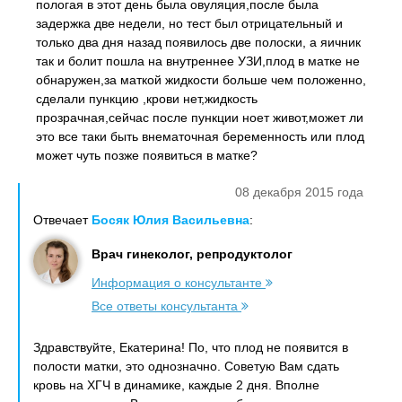
пологая в этот день была овуляция,после была
задержка две недели, но тест был отрицательный и
только два дня назад появилось две полоски, а яичник
так и болит пошла на внутреннее УЗИ,плод в матке не
обнаружен,за маткой жидкости больше чем положенно,
сделали пункцию ,крови нет,жидкость
прозрачная,сейчас после пункции ноет живот,может ли
это все таки быть внематочная беременность или плод
может чуть позже появиться в матке?
08 декабря 2015 года
Отвечает
Босяк Юлия Васильевна
:
Врач гинеколог, репродуктолог
Информация о консультанте
Все ответы консультанта
Здравствуйте, Екатерина! По, что плод не появится в
полости матки, это однозначно. Советую Вам сдать
кровь на ХГЧ в динамике, каждые 2 дня. Вполне