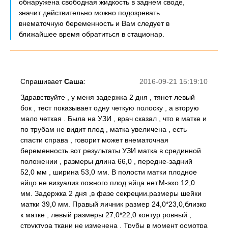
обнаружена свободная жидкость в заднем своде,
значит действительно можно подозревать
внематочную беременность и Вам следует в
ближайшее время обратиться в стационар.
Спрашивает
Саша
:
2016-09-21 15:19:10
Здравствуйте , у меня задержка 2 дня , тянет левый
бок , тест показывает одну четкую полоску , а вторую
мало четкая . Была на УЗИ , врач сказал , что в матке и
по трубам не видит плод , матка увеличена , есть
спасти справа , говорит может внематочная
беременность.вот результаты УЗИ матка в срединной
положении , размеры длина 66,0 , передне-задний
52,0 мм , ширина 53,0 мм. В полости матки плодное
яйцо не визуализ.ложного плод.яйца нет.М-эхо 12,0
мм. Задержка 2 дня ,в фазе секреции.размеры шейки
матки 39,0 мм. Правый яичник размер 24,0*23,0,близко
к матке , левый размеры 27,0*22,0 контур ровный ,
структура ткани не изменена . Трубы в момент осмотра