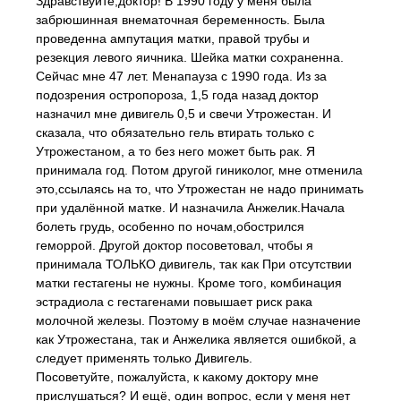
Здравствуйте,доктор! В 1990 году у меня была
забрюшинная внематочная беременность. Была
проведенна ампутация матки, правой трубы и
резекция левого яичника. Шейка матки сохраненна.
Сейчас мне 47 лет. Менапауза с 1990 года. Из за
подозрения остропороза, 1,5 года назад доктор
назначил мне дивигель 0,5 и свечи Утрожестан. И
сказала, что обязательно гель втирать только с
Утрожестаном, а то без него может быть рак. Я
принимала год. Потом другой гиниколог, мне отменила
это,ссылаясь на то, что Утрожестан не надо принимать
при удалённой матке. И назначила Анжелик.Начала
болеть грудь, особенно по ночам,обострился
геморрой. Другой доктор посоветовал, чтобы я
принимала ТОЛЬКО дивигель, так как При отсутствии
матки гестагены не нужны. Кроме того, комбинация
эстрадиола с гестагенами повышает риск рака
молочной железы. Поэтому в моём случае назначение
как Утрожестана, так и Анжелика является ошибкой, а
следует применять только Дивигель.
Посоветуйте, пожалуйста, к какому доктору мне
прислушаться? И ещё, один вопрос, если у меня нет