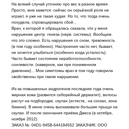
На всякий случай уточняю про вес в разное время.
Просто, мне кажется. сейчас он серьёзной роли не
играет, я уже не такая худая. Но то, что тогда очень
похудела, спровоцировало сбой...
Врач, к которой я обращалась сказала, что у меня
нарушение центр. генеза (нерв. системы). Вообщем.
что это сложно. Есть нарушения со сном, тревожность
(в том году особенно). Настроения часто нет, бывает,
не хочется улыбаться (особенно когда усталость).
Часто бывает состояние неработоспособности,
сонливости. (наверное, как при пониженном
давлении)... Мои симптомы врач в том году говорила
свойственны при таком нарушении.
Из-за повышенных андрогенов последние года очень
жирная кожа (развился себорейный дерматит), волосы
растут на подбородке, скулах (естеств., на сосках, зона
бикини). В июне очень выскакивали большие прыщи на
скулах. И после окончания приёма Джеса (в октябре,
ноябре 2012).
ЗАКАЗ №: 04D1-945B-644184552 ЗАКАЗЧИК: ООО