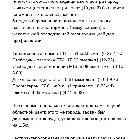
гинеколога областного медицинского центра перед
зачатием (естественное) и после (10 дней) был прием
витамина Е и фолиевой кислоты.
6 недель беременности: попадаем к гинекологу,
назначила тест на гормоны (иммунохимия) с
желательной последующей госпитализацией для
профилактики.
Тиреотропный гормон ТТГ: 1.51 мкМЕ/мл | (0.27-4.20)
Свободный тироксин FT4: 17.56 пмоль/л | (12-22)
Свободный трийодтиронин FT3: 5.08 пмоль/мл | (3.10-
6.80)
Дегидроэпиандростерон: 5.81 мкмоль/л | (2.68-9.23)
Прогестерон: 37.61 нг/мл | (1 триместр: 10.25-44)
Глюкоза: 4.65 ммоль/л | (4.11-5.89)
Все в норме, направила к гастроэнтерологу в другой
областной центр этого же города, так как был
дискомфорт в желудке, утренняя тошнота, потеря веса
на 1,5кг.
Гастроэнтеролог назначила общий анализ мочи, крови,