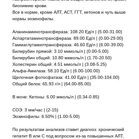
биохимию крови.
Все в норме, кроме АЛТ, АСТ, ГГТ, кетонов и чуть выше
нормы эозинофилы.
Аланинаминотрансфераза: 108.20 Ед/л | (5.00-31.00)
Аспартатаминотрансфераза: 89.00 Ед/л | (0.00-29.00)
Гаммаглутамилтрансфераза: 46.60 Ед/л | (6.00-39.00)
Билирубин прямой: 3.10 мкмоль/л | (0.00-5.00)
Билирубин общий: 10.80 мкмоль/л | (1.70-20.50)
Холестерин общий: 4.51 ммоль/л | (3.08-5.25)
Альфа-Амилаза: 58.10 Ед/л | (6.00-100.00)
Щелочная фотосфатаза: 41.00 Ед/л | (35.00-104.00)
Общий белок: 65.93 г/л | (64.00-85.00)
В моче: Кетоны: 6.00 ммоль/л | (0.34-0.85)
СОЭ: 3 мм/час | (2-15)
Эозинофилы: 6.50% | (1.00-5.00)
По результатам анализов ставит диагноз: хронический
гепатит В или С под вопросом из-за повышенных АЛТ,