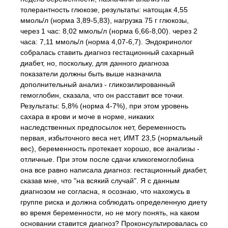
толерантность глюкозе, результаты: натощак 4,55
ммоль/л (норма 3,89-5,83), нагрузка 75 г глюкозы,
через 1 час: 8,02 ммоль/л (норма 6,66-8,00). через 2
часа: 7,11 ммоль/л (норма 4,07-6,7). Эндокринолог
собралась ставить диагноз гестационный сахарный
диабет, но, поскольку, для данного диагноза
показатели должны быть выше назначила
дополнительный анализ - гликозилированный
гемоглобин, сказала, что он расставит все точки.
Результаты: 5,8% (норма 4-7%), при этом уровень
сахара в крови и моче в норме, никаких
наследственных предпосылок нет, беременность
первая, избыточного веса нет, ИМТ 23,5 (нормальный
вес), беременность протекает хорошо, все анализы -
отличные. При этом после сдачи кликогемоглобина
она все равно написала диагноз: гестационный диабет,
сказав мне, что "на всякий случай". Я с данным
диагнозом не согласна, я осознаю, что нахожусь в
группе риска и должна соблюдать определенную диету
во время беременности, но не могу понять, на каком
основании ставится диагноз? Проконсультировалась со