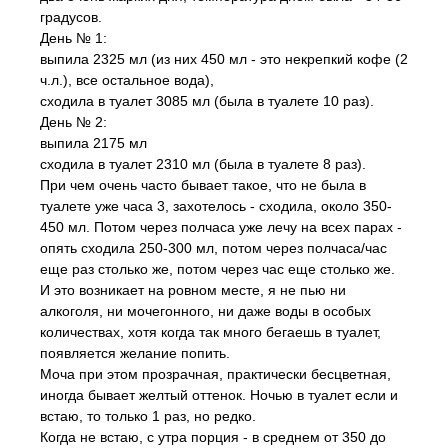
градусов.
День № 1:
выпила 2325 мл (из них 450 мл - это некрепкий кофе (2
ч.л.), все остальное вода),
сходила в туалет 3085 мл (была в туалете 10 раз).
День № 2:
выпила 2175 мл
сходила в туалет 2310 мл (была в туалете 8 раз).
При чем очень часто бывает такое, что не была в
туалете уже часа 3, захотелось - сходила, около 350-
450 мл. Потом через полчаса уже лечу на всех парах -
опять сходила 250-300 мл, потом через полчаса/час
еще раз столько же, потом через час еще столько же.
И это возникает на ровном месте, я не пью ни
алкоголя, ни мочегонного, ни даже воды в особых
количествах, хотя когда так много бегаешь в туалет,
появляется желание попить.
Моча при этом прозрачная, практически бесцветная,
иногда бывает желтый оттенок. Ночью в туалет если и
встаю, то только 1 раз, но редко.
Когда не встаю, с утра порция - в среднем от 350 до