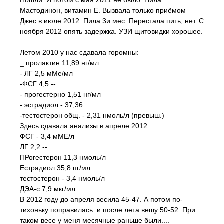
Пошли. И потом с мая 2011 не было. Пила
Мастодинон, витамин Е. Вызвала только приёмом
Джес в июле 2012. Пила 3и мес. Перестала пить, нет. С
ноября 2012 опять задержка. УЗИ щитовидки хорошее.
Летом 2010 у нас сдавала горомны:
_ пролактин 11,89 нг/мл
- ЛГ 2,5 мМе/мл
-ФСГ 4,5 --
- прогестерно 1,51 нг/мл
- эстрадиол - 37,36
-тестостерон общ. - 2,31 нмоль/л (превыш.)
Здесь сдавала анализы в апреле 2012:
ФСГ - 3,4 мМЕ/л
ЛГ 2,2 --
ПРогестерон 11,3 нмоль/л
Естрадиол 35,8 пг/мл
тестостерон - 3,4 нмоль/л
ДЭА-с 7,9 мкг/мл
В 2012 году до апреля весила 45-47. А потом по-
тихоньку поправилась. и после лета вешу 50-52. При
таком весе у меня месячные раньше были....