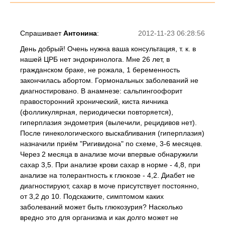
Спрашивает
Антонина
:
2012-11-23 06:28:56
День добрый! Очень нужна ваша консультация, т. к. в
нашей ЦРБ нет эндокринолога. Мне 26 лет, в
гражданском браке, не рожала, 1 беременность
закончилась абортом. Гормональных заболеваний не
диагностировано. В анамнезе: сальпингоофорит
правосторонний хронический, киста яичника
(фолликулярная, периодически повторяется),
гиперплазия эндометрия (вылечили, рецидивов нет).
После гинекологического выскабливания (гиперплазия)
назначили приём "Ригивидона" по схеме, 3-6 месяцев.
Через 2 месяца в анализе мочи впервые обнаружили
сахар 3,5. При анализе крови сахар в норме - 4,8, при
анализе на толерантность к глюкозе - 4,2. Диабет не
диагностируют, сахар в моче присутствует постоянно,
от 3,2 до 10. Подскажите, симптомом каких
заболеваний может быть глюкозурия? Насколько
вредно это для организма и как долго может не