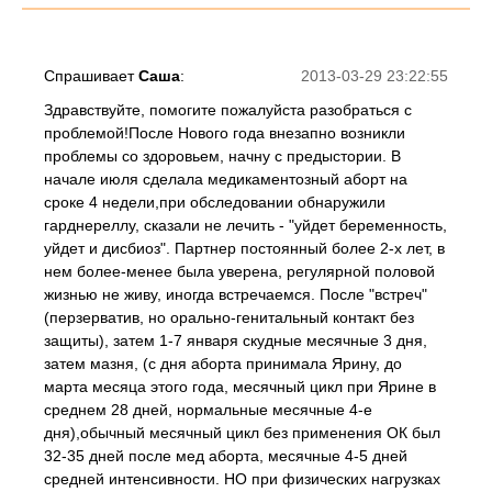
Спрашивает
Саша
:
2013-03-29 23:22:55
Здравствуйте, помогите пожалуйста разобраться с
проблемой!После Нового года внезапно возникли
проблемы со здоровьем, начну с предыстории. В
начале июля сделала медикаментозный аборт на
сроке 4 недели,при обследовании обнаружили
гарднереллу, сказали не лечить - "уйдет беременность,
уйдет и дисбиоз". Партнер постоянный более 2-х лет, в
нем более-менее была уверена, регулярной половой
жизнью не живу, иногда встречаемся. После "встреч"
(перзерватив, но орально-генитальный контакт без
защиты), затем 1-7 января скудные месячные 3 дня,
затем мазня, (с дня аборта принимала Ярину, до
марта месяца этого года, месячный цикл при Ярине в
среднем 28 дней, нормальные месячные 4-е
дня),обычный месячный цикл без применения ОК был
32-35 дней после мед аборта, месячные 4-5 дней
средней интенсивности. НО при физических нагрузках