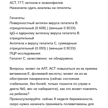
АСТ, ГГТ, кетонов и эозинофилов.
Назначила сдать анализы на гепатиты.
Гепатиты:
Поверхностный антиген вируса гепатита В:
отрицательный (0.608) | (меньше 0.9COI)
IgG-к ядерному антигену вируса гепатита В:
отрицательный
Антитела к вирусу гепатита С, суммарные:
отрицательный (0.093) | (меньше 0.9COI)
ПЦР-исследования:
Гепатит С, качественно: не обнаружена
Вопросы: может ли АЛТ, АСТ повыситься из-за приема
витаминов E, фолиевой кислоты; может ли из-за
обострения панкреатита (сейчас состояние
стабильное, без болей, только тошнота по утрам и
диета №5, вес не набирается), как это может повлиять
на ребенка?
Проконсультируйте: сейчас 8 неделя беременности,
скоро нужно начинать принимать поливитамины для