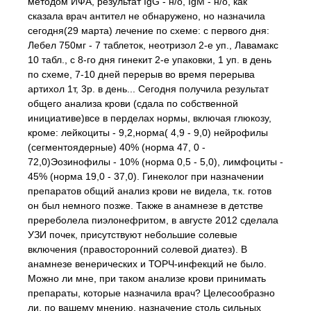
методом ИФА, результат IgG - н/о, IgM - н/о, как
сказала врач антител не обнаружено, но назначила
сегодня(29 марта) лечение по схеме: с первого дня:
Лебел 750мг - 7 таблеток, неотризол 2-е уп., Лавамакс
10 табл., с 8-го дня гинекит 2-е упаковки, 1 уп. в день
по схеме, 7-10 дней перерыв во время перерыва
артихол 1т, 3р. в день... Сегодня получила результат
общего анализа крови (сдала по собственной
инициативе)все в перделах нормы, включая глюкозу,
кроме: лейкоциты - 9,2,норма( 4,9 - 9,0) нейрофилы
(сегментоядерные) 40% (норма 47, 0 -
72,0)Эозинофилы - 10% (норма 0,5 - 5,0), лимфоциты -
45% (норма 19,0 - 37,0). Гинеколог при назначении
препаратов общий анализ крови не видела, т.к. готов
он был немного позже. Также в анамнезе в детстве
пререболела пиэлонефритом, в августе 2012 сделала
УЗИ почек, присутствуют небольшие солевые
включения (правосторонний солевой диатез). В
анамнезе венерических и ТОРЧ-инфекций не было.
Можно ли мне, при таком анализе крови принимать
препараты, которые назначила врач? Целесообразно
ли, по вашему мнению, назначение столь сильных