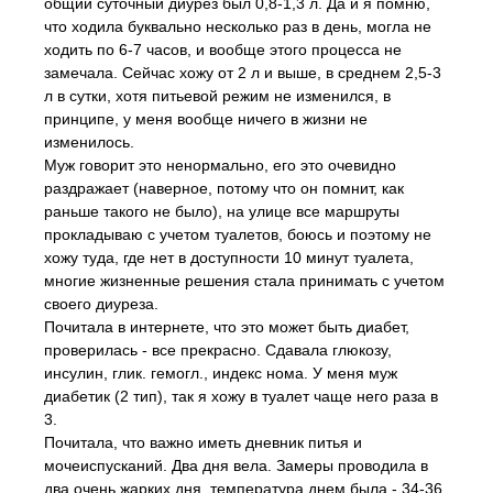
общий суточный диурез был 0,8-1,3 л. Да и я помню,
что ходила буквально несколько раз в день, могла не
ходить по 6-7 часов, и вообще этого процесса не
замечала. Сейчас хожу от 2 л и выше, в среднем 2,5-3
л в сутки, хотя питьевой режим не изменился, в
принципе, у меня вообще ничего в жизни не
изменилось.
Муж говорит это ненормально, его это очевидно
раздражает (наверное, потому что он помнит, как
раньше такого не было), на улице все маршруты
прокладываю с учетом туалетов, боюсь и поэтому не
хожу туда, где нет в доступности 10 минут туалета,
многие жизненные решения стала принимать с учетом
своего диуреза.
Почитала в интернете, что это может быть диабет,
проверилась - все прекрасно. Сдавала глюкозу,
инсулин, глик. гемогл., индекс нома. У меня муж
диабетик (2 тип), так я хожу в туалет чаще него раза в
3.
Почитала, что важно иметь дневник питья и
мочеиспусканий. Два дня вела. Замеры проводила в
два очень жарких дня, температура днем была - 34-36