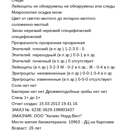
следы
Лейкоциты не обнаружены не обнаружены или следы
Микроскопия осадка мочи
Цвет от светло-желтого до янтарно-желтого
соломенно-желтый
Запах нерезкий нерезкий специфический
специфический
Прозрачность прозрачная прозрачная
Эпителий: плоский (в п.зр.) 1-2-3 0 - 5
Эпителий: переходный (в п.зр.) 0 0-1 в п.зр.
Эпителий: почечный (в п.зр.) 0 отсутствует
Лейкоциты (в п.зр.) 3-2-3 М - 0-2 в п.зр.; Ж - 0-4 в п.зр.
Эритроциты: неизмененные (в п.зр.) 0-0-1 0-4 в п.зр.
Эритроциты: измененные (в п.зр.) 0-0-0 отсутствуют
Соли нет нет
Бактерии нет нет Дрожжеподобные грибы нет нет
Слизь 1+ до 1+
Отчет создан: 15.03.2013 19:41:16
ЗАКАЗ №: 623E-3629-198803437
ЗАКАЗЧИК: ООО "Хеликс Норд-Вест"
Место взятия биоматериала: 10963 - ДЦ на Карповке
Возраст: 26 лет