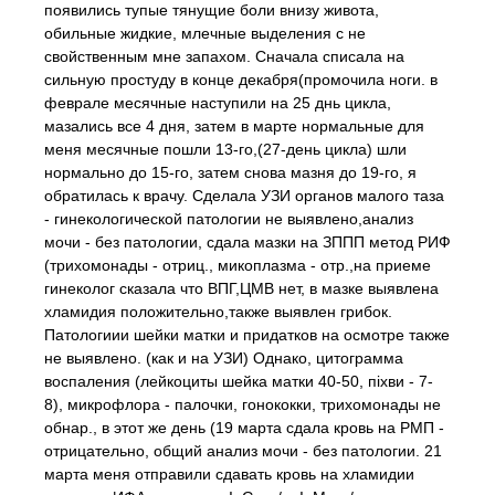
появились тупые тянущие боли внизу живота,
обильные жидкие, млечные выделения с не
свойственным мне запахом. Сначала списала на
сильную простуду в конце декабря(промочила ноги. в
феврале месячные наступили на 25 днь цикла,
мазались все 4 дня, затем в марте нормальные для
меня месячные пошли 13-го,(27-день цикла) шли
нормально до 15-го, затем снова мазня до 19-го, я
обратилась к врачу. Сделала УЗИ органов малого таза
- гинекологической патологии не выявлено,анализ
мочи - без патологии, сдала мазки на ЗППП метод РИФ
(трихомонады - отриц., микоплазма - отр.,на приеме
гинеколог сказала что ВПГ,ЦМВ нет, в мазке выявлена
хламидия положительно,также выявлен грибок.
Патологиии шейки матки и придатков на осмотре также
не выявлено. (как и на УЗИ) Однако, цитограмма
воспаления (лейкоциты шейка матки 40-50, піхви - 7-
8), микрофлора - палочки, гонококки, трихомонады не
обнар., в этот же день (19 марта сдала кровь на РМП -
отрицательно, общий анализ мочи - без патологии. 21
марта меня отправили сдавать кровь на хламидии