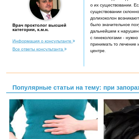
о их существовании. Ес
существовании склонно
долихоколон возникают
было значительное пох
Врач проктолог высшей
категории, к.м.н.
дальнейшем к нарушени
с гинекологами - нужно
Информация о консультанте
принимать то лечение 
Все ответы консультанта
центре.
Популярные статьи на тему: при запор