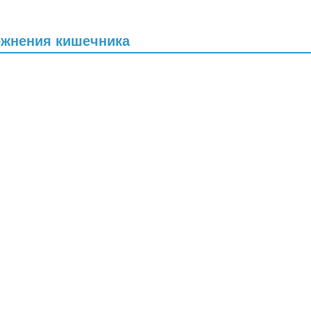
заболевании,...
ожнения кишечника