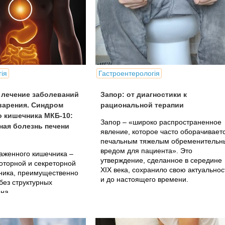
ія
Гастроентерологія
 лечение заболеваний
Запор: от диагностики к
варения. Синдром
рациональной терапии
о кишечника МКБ-10:
Запор – «широко распространенное
ная болезнь печени
явление, которое часто оборачивает
печальным тяжелым обременительн
вредом для пациента». Это
аженного кишечника –
утверждение, сделанное в середине
оторной и секреторной
XIX века, сохранило свою актуальнос
ника, преимущественно
и до настоящего времени.
без структурных
на.