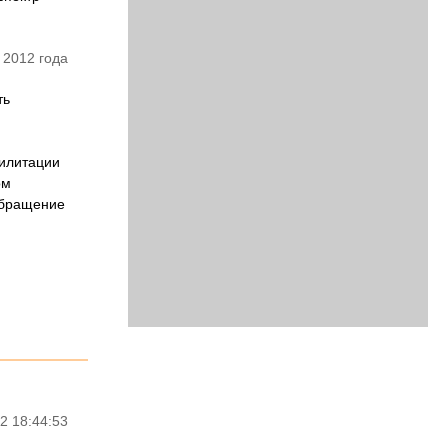
 2012 года
ть
билитации
ом
обращение
2 18:44:53