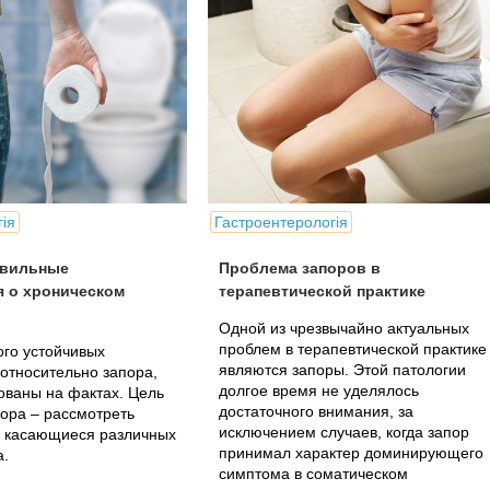
ія
Гастроентерологія
авильные
Проблема запоров в
я о хроническом
терапевтической практике
Одной из чрезвычайно актуальных
проблем в терапевтической практике
го устойчивых
являются запоры. Этой патологии
относительно запора,
долгое время не уделялось
ованы на фактах. Цель
достаточного внимания, за
ора – рассмотреть
исключением случаев, когда запор
, касающиеся различных
принимал характер доминирующего
а.
симптома в соматическом