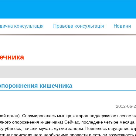
ична консультація
Правова консультація
Новини
ечника
 опорожнения кишечника
2012-06-2
вой орган). Спазмировалась мышца,которая поддерживает левое яи
лного опорожнения кишечника) Сейчас, последние четыре месяца
сугубилось, начали мучать жуткие запоры. Появилось ощущение о
артину происходящего необходимо провести и есть ли возможность 