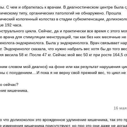
ы. С чем и обратилась к врачам. В диагностическом центре была 
мическому типу, органических патологий не обнаружено. Прошла
ический кологенный колостаз в стадии субкомпенсации, долихокол
е 192 часа.
струального цикла. Сейчас, да и практически все время с этого м
ию врача для стимуляции менструаций, так как без них месячные не
еколога-эндокринолога. Была у эндокринолога. Врач связывает на
г. Эндокринолог сказала, что нужно набрать вес хотя бы до того ве
 весила 58 кг. После 47 кг. Сейчас мой вес 50 кг при росте 164,5 с
ним словом мой диагноз) на фоне или как результат нарушения ци
ы с похудением....И пока я не верну свой прежний вес, то цикл не
ко сейчас?
ение кишечника.
16 мая
о что долихоколон это врожденное удлинение кишечника, так это п
 изменения кишечника присутствуют, но про это они даже не дога