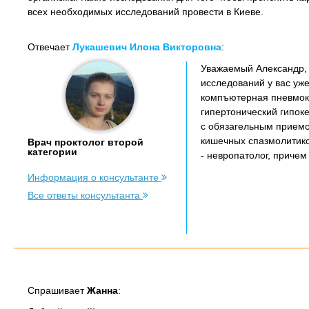
всех необходимых исследований провести в Киеве.
Отвечает
Лукашевич Илона Викторовна
:
Уважаемый Александр, 
исследований у вас уже
компъютерная пневмоки
гипертонический гипок
с обязагельным прием
кишечных спазмолитик
Врач проктолог второй
категории
- невропатолог, причем
Информация о консультанте
Все ответы консультанта
Спрашивает
Жанна
: