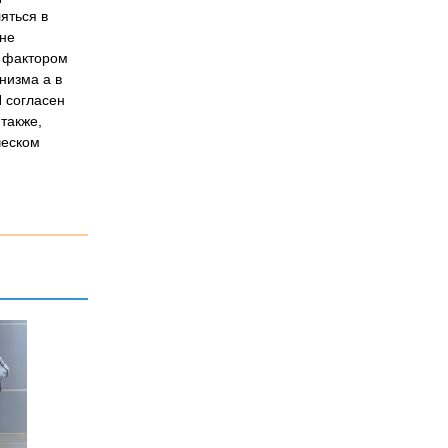
яться в
оне
м фактором
низма а в
Я согласен
 также,
ческом