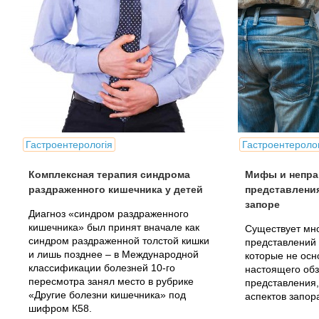
Гастроентерологія
Гастроентеролог
Комплексная терапия синдрома
Мифы и непр
раздраженного кишечника у детей
представлени
запоре
Диагноз «синдром раздраженного
кишечника» был принят вначале как
Существует мно
синдром раздраженной толстой кишки
представлений 
и лишь позднее – в Международной
которые не осн
классификации болезней 10-го
настоящего обз
пересмотра занял место в рубрике
представления
«Другие болезни кишечника» под
аспектов запор
шифром К58.