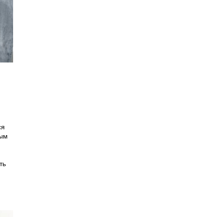
ся
ым
ть