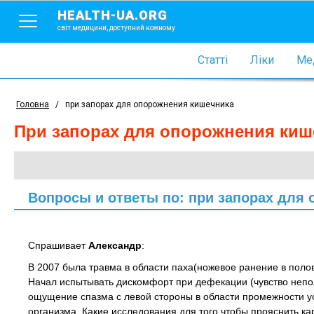
HEALTH-UA.ORG
світ медицини, доступний кожному
Статті
Ліки
Мед
Головна
/
при запорах для опорожнения кишечника
при запорах для опорожнения киш
Вопросы и ответы по: при запорах для
Спрашивает
Александр
:
В 2007 была травма в области паха(ножевое ранение в поло
Начал испытывать дискомфорт при дефекации (чувство непо
ощущение спазма с левой стороны в области промежности у
организма. Какие исследования для того чтобы прояснить к