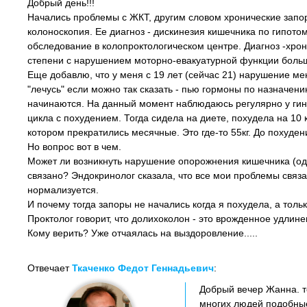
Добрый день!!!
Начались проблемы с ЖКТ, другим словом хронические запор
колоноскопия. Ее диагноз - дискинезия кишечника по гипото
обследование в колопроктологическом центре. Диагноз -хрон
степени с нарушением моторно-евакуатурной функции больш
Еще добавлю, что у меня с 19 лет (сейчас 21) нарушение мен
"лечусь" если можно так сказать - пью гормоны по назначен
начинаются. На данный момент наблюдаюсь регулярно у гин
цикла с похудением. Тогда сидела на диете, похудела на 10 к
котором прекратились месячные. Это где-то 55кг. До похудения
Но вопрос вот в чем.
Может ли возникнуть нарушение опорожнения кишечника (од
связано? Эндокринолог сказала, что все мои проблемы связан
нормализуется.
И почему тогда запоры не начались когда я похудела, а толь
Проктолог говорит, что долихоколон - это врожденное удлин
Кому верить? Уже отчаялась на выздоровление.....
Отвечает
Ткаченко Федот Геннадьевич
:
Добрый вечер Жанна. т
многих людей подобные