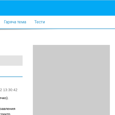
Гаряча тема
Тести
2 13:30:42
чко).
травления
спектр