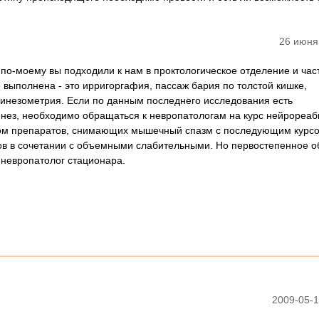
26 июня
по-моему вы подходили к нам в проктологическое отделение и час
 выполнена - это ирригоргафия, пассаж бария по толстой кишке,
незометрия. Если по данным последнего исследования есть
енез, необходимо обращаться к невропатологам на курс нейрореа
ом препаратов, снимающих мышечный спазм с последующим курс
ов в сочетании с объемными слабительными. Но первостепенное 
 невропатолог стационара.
2009-05-1