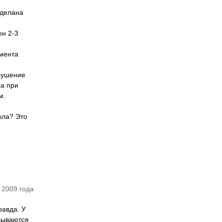
сделана
он 2-3
омента
рушение
са при
м.
кла? Это
 2009 года
равда. У
дываются