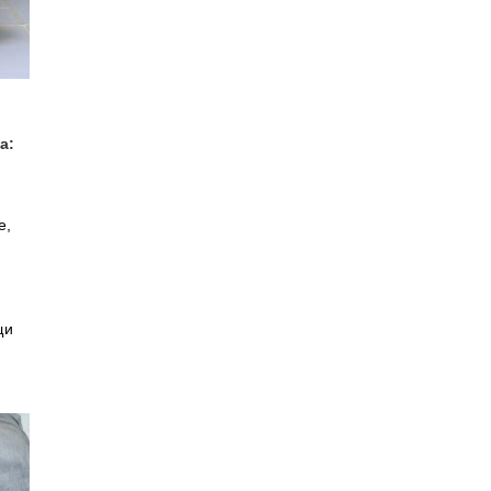
а:
е,
щи