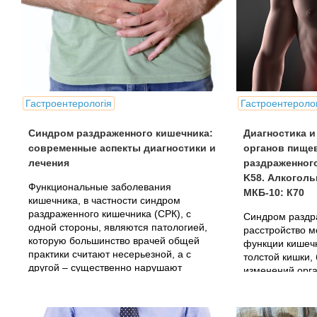
Гастроентерологія
Гастроентеролог
Синдром раздраженного кишечника:
Диагностика и
современные аспекты диагностики и
органов пище
лечения
раздраженног
K58. Алкоголь
Функциональные заболевания
МКБ-10: К70
кишечника, в частности синдром
раздраженного кишечника (СРК), с
Синдром раздр
одной стороны, являются патологией,
расстройство м
которую большинство врачей общей
функции кишеч
практики считают несерьезной, а с
толстой кишки, 
другой – существенно нарушают
изменений орга
качество жизни больного.