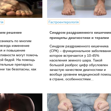
ія
Гастроентерологія
аем решение
Синдром раздраженного кишечник
принципы диагностики и терапии
озникать по многим
 всегда изменение
Синдром раздраженного кишечника
ия и повышение
(СРК) – функциональное заболевани
ктивности могут помочь
которое встречается у 10-45%
той бедой. На помощь
населения земного шара. Такой
ительные препараты.
большой разброс цифр обусловлен
они так безопасны, как
зачастую качеством диагностики и
вообще уровнем медицинской помо
в стране, особенностями...