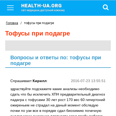
HEALTH-UA.ORG
світ медицини, доступний кожному
Головна
/
тофусы при подагре
тофусы при подагре
Вопросы и ответы по: тофусы при
подагре
Спрашивает
Кирилл
:
2016-07-23 13:55:51
здраствуйте подскажите какие анализы необходимо
сдать что бы исключить ХПН предварительный диагноз
падагра с тофусами 30 лет рост 170 вес 60 гипертоний
ожиреньем не страдал на даный момент обследую
почки по узи все в порядке сдал биохимию почечную