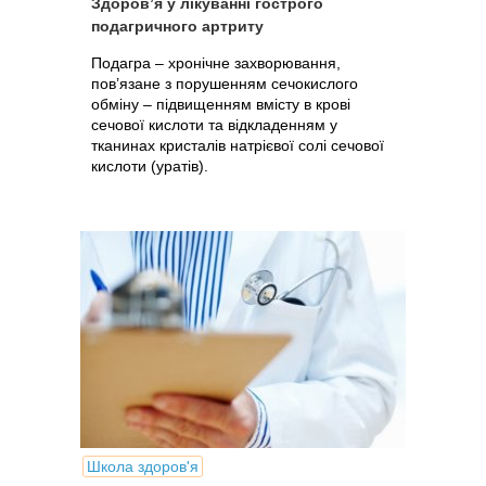
Здоров’я у лікуванні гострого
подагричного артриту
Подагра – хронічне захворювання,
пов’язане з порушенням сечокислого
обміну – підвищенням вмісту в крові
сечової кислоти та відкладенням у
тканинах кристалів натрієвої солі сечової
кислоти (уратів).
Школа здоров'я