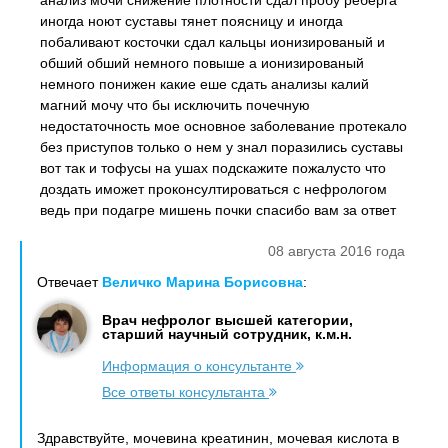
анализ мочи снижение плотности сдал пробу реберга
иногда ноют суставы тянет поясницу и иногда
побаливают косточки сдал кальцы ионизированый и
обший обший немного повыше а ионизированый
немного понижен какие еше сдать анализы калий
магний мочу что бы исключить почечную
недостаточность мое основное заболевание протекало
без приступов только о нем у знал поразились суставы
вот так и тофусы на ушах подскажите пожалусто что
доздать иможет проконсултироваться с нефрологом
ведь при подагре мишень почки спасибо вам за ответ
08 августа 2016 года
Отвечает
Величко Марина Борисовна
:
Врач нефролог высшей категории,
старший научный сотрудник, к.м.н.
Информация о консультанте
Все ответы консультанта
Здравствуйте, мочевина креатинин, мочевая кислота в