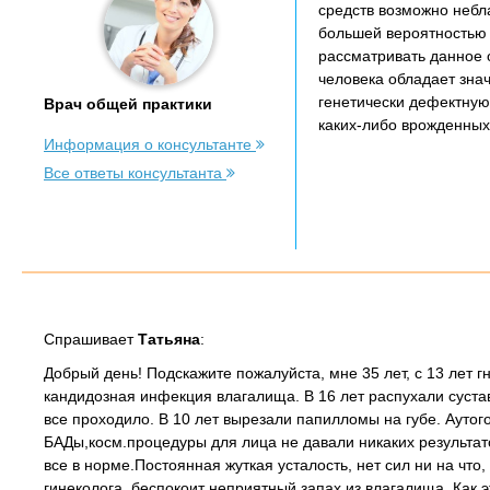
средств возможно небл
большей вероятностью 
рассматривать данное о
человека обладает зн
генетически дефектную
Врач общей практики
каких-либо врожденных 
Информация о консультанте
Все ответы консультанта
Спрашивает
Татьяна
:
Добрый день! Подскажите пожалуйста, мне 35 лет, с 13 лет 
кандидозная инфекция влагалища. В 16 лет распухали сустав
все проходило. В 10 лет вырезали папилломы на губе. Аутог
БАДы,косм.процедуры для лица не давали никаких результат
все в норме.Постоянная жуткая усталость, нет сил ни на чт
гинеколога, беспокоит неприятный запах из влагалища. Как э