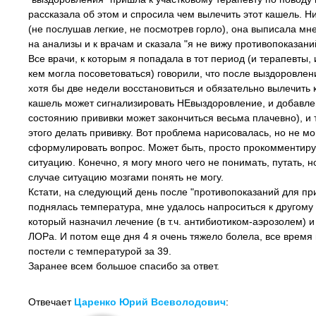
рассказала об этом и спросила чем вылечить этот кашель. Ни
(не послушав легкие, не посмотрев горло), она выписала мн
на анализы и к врачам и сказала "я не вижу противопоказаний
Все врачи, к которым я попадала в тот период (и терапевты, и
кем могла посоветоваться) говорили, что после выздоровле
хотя бы две недели восстановиться и обязательно вылечить к
кашель может сигнализировать НЕвыздоровление, и добавле
состоянию прививки может закончиться весьма плачевно), и 
этого делать прививку. Вот проблема нарисовалась, но не мо
сформулировать вопрос. Может быть, просто прокомментиру
ситуацию. Конечно, я могу много чего не понимать, путать, 
случае ситуацию мозгами понять не могу.
Кстати, на следующий день после "противопоказаний для при
поднялась температура, мне удалось напроситься к другому 
который назначил лечение (в т.ч. антибиотиком-аэрозолем) 
ЛОРа. И потом еще дня 4 я очень тяжело болела, все время
постели с температурой за 39.
Заранее всем большое спасибо за ответ.
Отвечает
Царенко Юрий Всеволодович
: