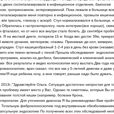
ас двоих госпитализировали в инфекционное отделение, бакпосев
ном, гропринозином, энтерожерминой. Пока лежали в больнице вс
оспитализировали меня повторно в инфекционное, промыли кишечни
 в/м трисоль, глюкозу с аскорб. Стул нормализовался в больнице, 
).Обратилась к гастроэнтерологу, пила интетрикс(все хорошо), смек
 фталазол, но от него все внутри стало болеть. До сентября пробл
Я на жесткой диете, потеряла 15 кг. Когда вес достиг 39кг, прекра
.В животе урчание, метеоризм, спазмы. Принимаю де-нол, меверин,
упрадин. Стул кашицеобразный 1-2-4 раз в день без крови (незави
вито или темно-зеленый с пеной.Прошла обследования: эндоскопи
программа, анализ на дисбиоз, биохимический и клинический анал
. Все результаты и видео колоноскопии могу выслать.Два года н
оманоскопию, врач сказал, что все как у 5-летней девочки и даже 
ляю!Я еще ребенка хочу, а мне говорят, раньше надо было думать, 
2013г.:"Здравствуйте Ольга. Ситуация достаточно непростая для то
ая проблему имеет место у Вас. Однако те симптомы, которые Вы о
левания толстой кишки (например, болезни Крона,
 энтеропатии. Для уточнения диагноза Я бы рекомендовал Вам прой
) Тотальную фиброклоноскопию под внутривенным обезболиванием
 капсульную эндоскопию По получению всех этих обследований не