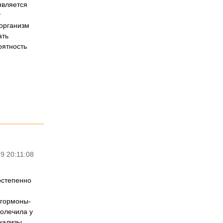
является
т
 организм
ать
оятность
9 20:11:08
остепенно
.гормоны-
ролечила у
анализы