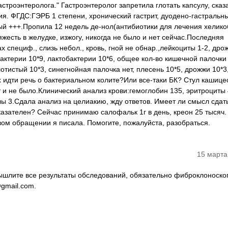
троэнтеролога." Гастроэнтеролог запретила глотать капсулу, сказа
я. ФГДС:ГЭРБ 1 степени, хронический гастрит, дуодено-гастральн
ый +++.Пропила 12 недель де-нол(антибиотики для лечения хелик
жесть в желудке, изжогу, никогда не было и нет сейчас.Последняя
 специф., слизь небол., кровь, гной не обнар.,лейкоциты 1-2, дро
актерии 10*9, лактобактерии 10*6, общее кол-во кишечной палочки
тистый 10*3, синегнойная палочка нет, плесень 10*5, дрожжи 10*3
ах идти речь о бактериальном колите?Или все-таки БК? Стул кашиц
и не было.Клинический анализ крови:гемоглобин 135, эритроциты 
 3.Сдала анализ на целиакию, жду ответов. Имеет ли смысл сдат
азателен? Сейчас принимаю салофальк 1г в день, креон 25 тысяч.
рвом обращении я писала. Помогите, пожалуйста, разобраться.
15 марта
Вышлите все результаты обследований, обязательно фиброклоноско
gmail.com.