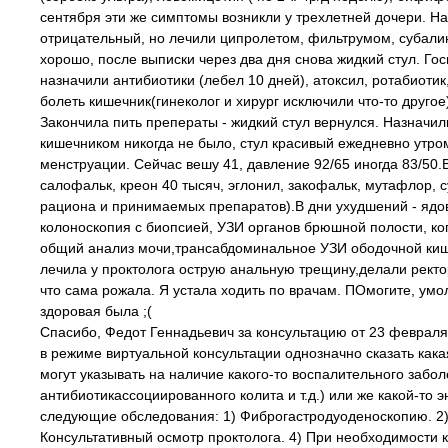
сентября эти же симптомы возникли у трехлетней дочери. Н
отрицательный, но лечили ципролетом, фильтрумом, субали
хорошо, после выписки через два дня снова жидкий стул. Г
назначили антибиотики (лебел 10 дней), атоксил, ротабиотик,
болеть кишечник(гинеколог и хирург исключили что-то другое
Закончила пить преператы - жидкий стул вернулся. Назначили
кишечником никогда не было, стул красивый ежедневно утром. 
менструации. Сейчас вешу 41, давление 92/65 иногда 83/50
салофальк, креон 40 тысяч, эглонил, закофальк, мутафлор, с
рациона и принимаемых препаратов).В дни ухудшений - ядо
колоноскопия с биопсией, УЗИ органов брюшной полости, ко
общий анализ мочи,трансабдоминальное УЗИ ободочной кишки
лечила у проктолога острую анальную трещину,делали ректор
что сама рожала. Я устала ходить по врачам. ПОмогите, умо
здоровая была ;(
Спасибо, Федот Геннадьевич за консультацию от 23 февраля 
в режиме виртуальной консультации однозначно сказать как
могут указывать на наличие какого-то воспалительного забо
антибиотикассоциированного колита и т.д.) или же какой-то
следующие обследования: 1) Фиброгастродуоденоскопию. 2
Консультативный осмотр проктолога. 4) При необходимости