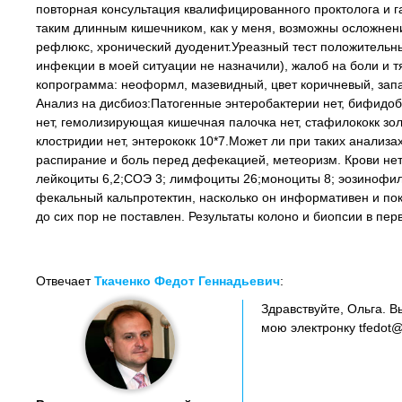
повторная консультация квалифицированного проктолога и гас
таким длинным кишечником, как у меня, возможны осложнени
рефлюкс, хронический дуоденит.Уреазный тест положительн
инфекции в моей ситуации не назначили), жалоб на боли и тя
копрограмма: неоформл, мазевидный, цвет коричневый, запах
Анализ на дисбиоз:Патогенные энтеробактерии нет, бифидоб
нет, гемолизирующая кишечная палочка нет, стафилококк золо
клостридии нет, энтерококк 10*7.Может ли при таких анализ
распирание и боль перед дефекацией, метеоризм. Крови нет 
лейкоциты 6,2;СОЭ 3; лимфоциты 26;моноциты 8; эозинофилы
фекальный кальпротектин, насколько он информативен и пок
до сих пор не поставлен. Результаты колоно и биопсии в пе
Отвечает
Ткаченко Федот Геннадьевич
:
Здравствуйте, Ольга. 
мою электронку tfedot@