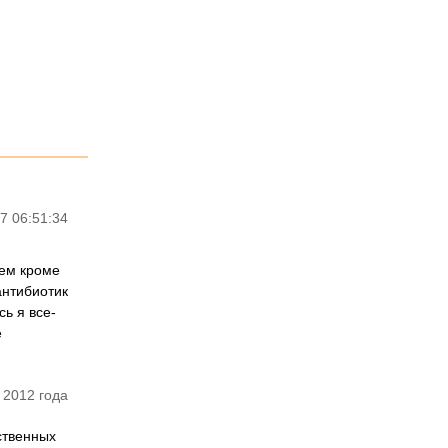
7 06:51:34
чем кроме
антибиотик
сь я все-
е
 2012 года
ственных