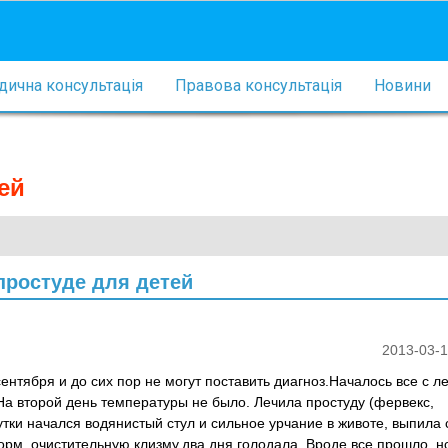
ична консультація
Правова консультація
Новини
ей
простуде для детей
2013-03-1
ентября и до сих пор не могут поставить диагноз.Началось все с л
На второй день температуры не было. Лечила простуду (фервекс,
тки начался водянистый стул и сильное урчание в животе, выпила
форм, очистительную клизму,два дня голодала. Вроде все прошло, н