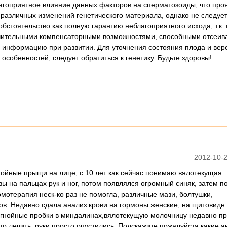
агоприятное влияние данных факторов на сперматозоиды, что про
различных изменений генетического материала, однако не следуе
бстоятельство как полную гарантию неблагоприятного исхода, т.к.
ачительными компенсаторными возможностями, способными отсеив
 информацию при развитии. Для уточнения состояния плода и вер
особенностей, следует обратиться к генетику. Будьте здоровы!
2012-10-2
гнойные прыщи на лице, с 10 лет как сейчас понимаю вялотекущая
ы на пальцах рук и ног, потом появлялся огромный синяк, затем п
омотерапия неск-ко раз не помогла, различные мази, болтушки,
ов. Недавно сдала анализ крови на гормоны женские, на щитовидн
о, гнойные пробки в миндалинах,вялотекущую молочницу недавно п
то лечить, руки просто опустились. Подскажите пожалуйста какие 