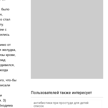
е было
к,
но стал
ту.
ем с
тились
симо от
я желудка,
изы крови,
азад
удивился,
когда
го, что-бы
писали
Пользователей также интересует
ти
. 3)
антибиотики при простуде для детей
обходима
список