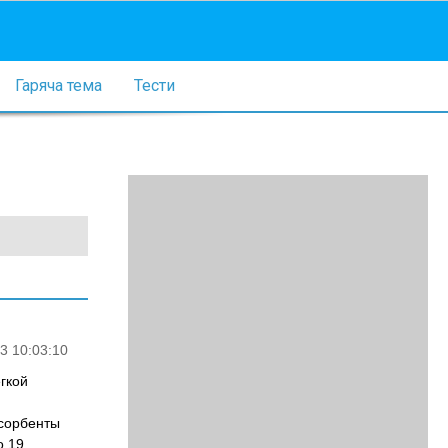
Гаряча тема
Тести
3 10:03:10
егкой
 сорбенты
о 19