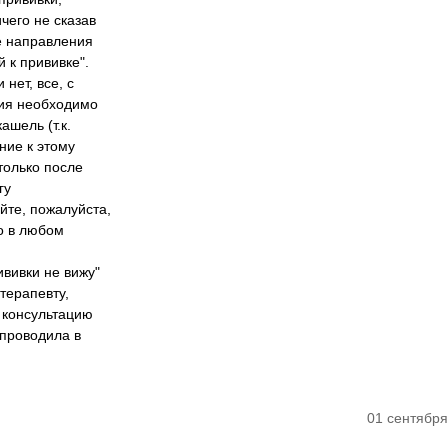
чего не сказав
е направления
 к прививке".
 нет, все, с
ния необходимо
ашель (т.к.
ние к этому
только после
гу
йте, пожалуйста,
но в любом
вивки не вижу"
терапевту,
и консультацию
 проводила в
01 сентября