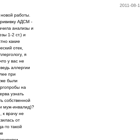
2011-08-1
 новой работы.
прививку АДСМ -
ачила анализы и
ы 1-2 ст.) и
стно какие
еский отек,
ллергологу, я
что у вас не
 ведь аллергии
олее при
уже были
ергопробы на
ерва узнать
ть собственной
и муж-инвалид)?
 к врачу не
зилась от
да-то такой
ле
прививки,