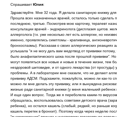
Спрашивает
Юлия
:
Здравствуйте. Мне 32 года. Я делала санитарную книжку для
Прошла всех назначенных врачей, осталось только сделать 
последнюю, третью. Посмотрев мою карточку, терапевт назн
консультации врачей - эндокринолога (дисплазия щитов. желез
аллерголога (т.к. уже несколько лет есть аллергии, но неизве
именно, проявлялись симптомы - крапивница, ангионевротич
бронхоспазмы). Рассказав о своих аллергических реакциях а
услышала "я не могу дать вам медотвод от прививки потому, 
было анафилактического шока после прошлой прививки". Но
могут появляться все новые и новые в течение жизни, тем б
нездоровой шитовидке, и от одного лекарства (от простуды) 
проблемы. А в лаборатории мне сказали, что не делают алл
прививку АДСМ. Подскажите, пожалуйста, можно ли как-то сп
можно ли мне делать эту прививку, или я вынуждена рискова
жизнью ради санитарной книжки (у меня маленький ребенок 
И еще один вопрос. Тогда же я переболела каким-то вирусом,
обращалась, воспользовалась советами детского врача (зара
ребенка), но остался кашель (слабый, редкий, но раньше ког
кашель перетек в бронхит). Поэтому когда через неделю пос
"выздоровления" пришла к участковому терапевту по поводу 