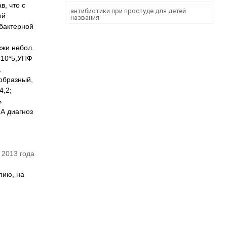
в, что с
антибиотики при простуде для детей
ый
названия
обактерной
жжи небол.
 10*5,УПФ
,
еобразный,
4,2;
ь
 А диагноз
 2013 года
пию, на