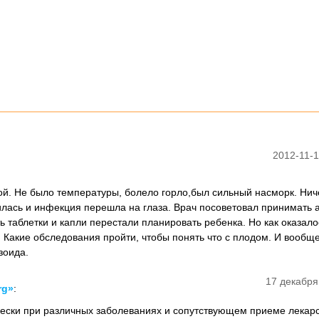
2012-11-1
ой. Не было температуры, болело горло,был сильный насморк. Ни
илась и инфекция перешла на глаза. Врач посоветовал принимать 
ь таблетки и капли перестали планировать ребенка. Но как оказало
. Какие обследования пройти, чтобы понять что с плодом. И вообщ
зоида.
17 декабря
rg»
:
чески при различных заболеваниях и сопутствующем приеме лекар