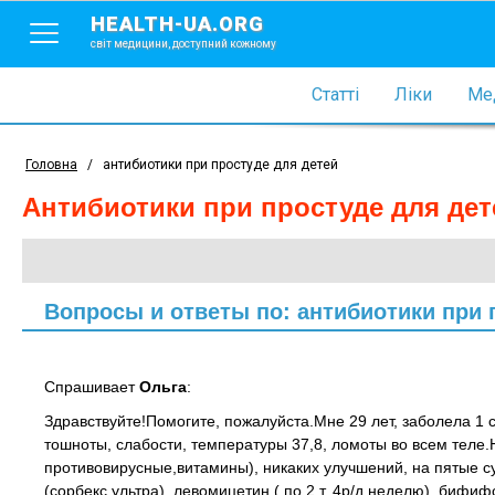
HEALTH-UA.ORG
світ медицини, доступний кожному
Статті
Ліки
Мед
Головна
/
антибиотики при простуде для детей
антибиотики при простуде для дет
Вопросы и ответы по: антибиотики при 
Спрашивает
Ольга
:
Здравствуйте!Помогите, пожалуйста.Мне 29 лет, заболела 1 с
тошноты, слабости, температуры 37,8, ломоты во всем теле.
противовирусные,витамины), никаких улучшений, на пятые су
(сорбекс ультра), левомицетин ( по 2 т. 4р/д неделю), бифи