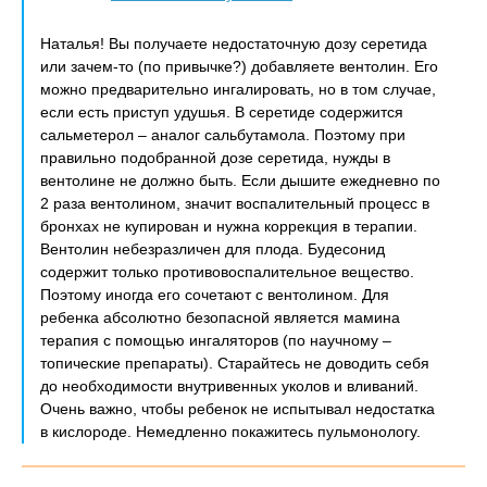
Наталья! Вы получаете недостаточную дозу серетида
или зачем-то (по привычке?) добавляете вентолин. Его
можно предварительно ингалировать, но в том случае,
если есть приступ удушья. В серетиде содержится
сальметерол – аналог сальбутамола. Поэтому при
правильно подобранной дозе серетида, нужды в
вентолине не должно быть. Если дышите ежедневно по
2 раза вентолином, значит воспалительный процесс в
бронхах не купирован и нужна коррекция в терапии.
Вентолин небезразличен для плода. Будесонид
содержит только противовоспалительное вещество.
Поэтому иногда его сочетают с вентолином. Для
ребенка абсолютно безопасной является мамина
терапия с помощью ингаляторов (по научному –
топические препараты). Старайтесь не доводить себя
до необходимости внутривенных уколов и вливаний.
Очень важно, чтобы ребенок не испытывал недостатка
в кислороде. Немедленно покажитесь пульмонологу.