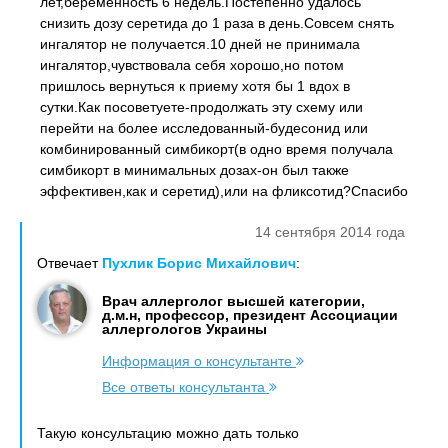
лет,беременность 6 недель.Постепенно удалось
снизить дозу серетида до 1 раза в день.Совсем снять
ингалятор не получается.10 дней не принимала
ингалятор,чувствовала себя хорошо,но потом
пришлось вернуться к приему хотя бы 1 вдох в
сутки.Как посоветуете-продолжать эту схему или
перейти на более исследованный-будесонид или
комбинированный симбикорт(в одно время получала
симбикорт в минимальных дозах-он был также
эффективен,как и серетид),или на фликсотид?Спасибо
14 сентября 2014 года
Отвечает
Пухлик Борис Михайлович
:
Врач аллерголог высшей категории,
д.м.н, профессор, президент Ассоциации
аллергологов Украины
Информация о консультанте
Все ответы консультанта
Такую консультацию можно дать только