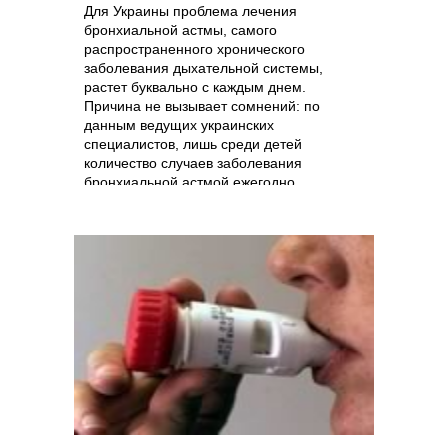
Для Украины проблема лечения
бронхиальной астмы, самого
распространенного хронического
заболевания дыхательной системы,
растет буквально с каждым днем.
Причина не вызывает сомнений: по
данным ведущих украинских
специалистов, лишь среди детей
количество случаев заболевания
бронхиальной астмой ежегодно
увеличивается на 2%. Кроме того,
уровень смертности от бронхиальной
астмы в Украине стабильно входит в
«ведущую тройку» среди европейских
государств. Прогнозы не носят
утешительный характер, по данным
Всемирной организации
здравоохранения число больных
бронхиальной астмой удваивается
каждые 15 лет.