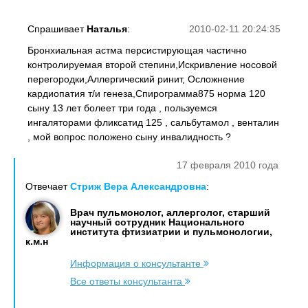
Спрашивает
Наталья
:
2010-02-11 20:24:35
Бронхиальная астма персистирующая частично
контролируемая второй степини,Искривление носовой
перегородки,Аллергический ринит, Осложнение
кардиопатия т/и генеза,Спирограмма875 норма 120
сыну 13 лет болеет три года , пользуемся
ингаляторами фликсатид 125 , сальбутамол , венталин
, мой вопрос положено сыну инвалидность ?
17 февраля 2010 года
Отвечает
Стриж Вера Александровна
:
Врач пульмонолог, аллерголог, старший
научный сотрудник Национального
института фтизиатрии и пульмонологии,
к.м.н
Информация о консультанте
Все ответы консультанта