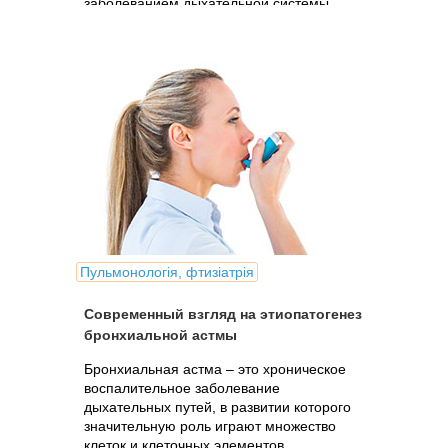
заболеванием дыхательной системы,
которое в случае плохого контроля
оказывает серьезное влияние на их
повседневную жизнь.
Пульмонологія, фтизіатрія
Современный взгляд на этиопатогенез
бронхиальной астмы
Бронхиальная астма – это хроническое
воспалительное заболевание
дыхательных путей, в развитии которого
значительную роль играют множество
клеток и клеточных элементов.