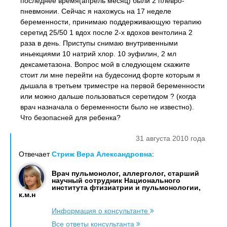
последнее время(апрель месяц) были 2 плевро-
пневмонии. Сейчас я нахожусь на 17 неделе
беременности, принимаю поддерживающую терапию
серетид 25/50 1 вдох после 2-х вдохов вентолина 2
раза в день. Приступы снимаю внутривенными
иньекциями 10 натрий хлор. 10 эуфилин, 2 мл
дексаметазона. Вопрос мой в следующем скажите
стоит ли мне перейти на будесонид форте которым я
дышала в третьем триместре на первой беременности
или можно дальше пользоваться серетидом ? (когда
врач назначала о беременности было не известно).
Что безопасней для ребенка?
31 августа 2010 года
Отвечает
Стриж Вера Александровна
:
Врач пульмонолог, аллерголог, старший
научный сотрудник Национального
института фтизиатрии и пульмонологии,
к.м.н
Информация о консультанте
Все ответы консультанта