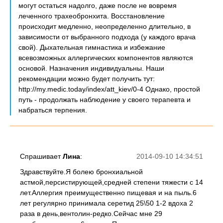
могут остаться надолго, даже после не вовремя
леченного трахеобронхита. Восстановление
происходит медленно, неопределенно длительно, в
зависимости от выбранного подхода (у каждого врача
свой). Дыхательная гимнастика и избежание
всевозможных аллергических компонентов являются
основой. Назначения индивидуальны. Наши
рекомендации можно будет получить тут:
http://my.medic.today/index/att_kiev/0-4 Однако, простой
путь - продолжать наблюдение у своего терапевта и
набраться терпения.
Спрашивает
Лина
:
2014-09-10 14:34:51
Здравствуйте.Я болею бронхиальной
астмой,персистирующей,средней степени тяжести с 14
лет.Аллергия преимущественно пищевая и на пыль.6
лет регулярно принимала серетид 25\50 1-2 вдоха 2
раза в день,вентолин-редко.Сейчас мне 29