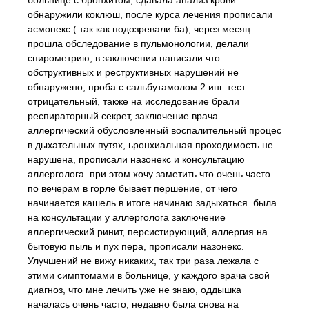
больнице с бронхитом, сдавала анализ крови
обнаружили коклюш, после курса лечения прописали
асмонекс ( так как подозревали ба), через месяц
прошла обследование в пульмонологии, делали
спирометрию, в заключении написали что
обструктивных и реструктивных нарушений не
обнаружено, проба с сальбутамолом 2 инг. тест
отрицательный, также на исследование брали
респираторный секрет, заключение врача
аллергический обусловленный воспалительный процес
в дыхательных путях, ьронхиальная проходимость не
нарушена, прописали назонекс и консультацию
аллерголога. при этом хочу заметить что очень часто
по вечерам в горле бывает першение, от чего
начинается кашель в итоге начинаю задыхаться. была
на консультации у аллерголога заключение
аллергический ринит, персистирующий, аллергия на
бытовую пыль и пух пера, прописали назонекс.
Улучшений не вижу никаких, так три раза лежала с
этими симптомами в больнице, у каждого врача свой
диагноз, что мне лечить уже не знаю, оддышка
началась очень часто, недавно была снова на