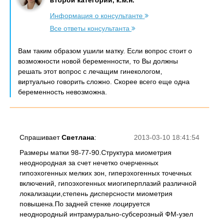
второй категории, к.м.н.
Информация о консультанте
Все ответы консультанта
Вам таким образом ушили матку. Если вопрос стоит о
возможности новой беременности, то Вы должны
решать этот вопрос с лечащим гинекологом,
виртуально говорить сложно. Скорее всего еще одна
беременность невозможна.
Спрашивает
Светлана
:
2013-03-10 18:41:54
Размеры матки 98-77-90.Структура миометрия
неоднородная за счет нечетко очерченных
гипоэхогенных мелких зон, гиперэхогенных точечных
включений, гипоэхогенных миогиперплазий различной
локализации,степень дисперсности миометрия
повышена.По задней стенке лоцируется
неоднородный интрамурально-субсерозный ФМ-узел