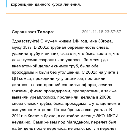
коррекцией данного курса лечения.
Спрашивает
Тамара
:
2011-11-18 23:57:57
Здравствуйте! С мужем живем 14й год, мне 33года,
мужу 35ть. В 2001г. трубная беременность слева,
удалили трубу и яичник, сказали, что была киста и, что
даже кусочка сохранить не удалось. За месяц до
внематочной делали снимок труб, были обе
проходимы и были без утолшений. С 2001г. на учете в
ЦП семьи, проходили кучу анализов, поставили
диагноз - левосторонний санпильгоофорит, лечила
грязими, физио процедурами, препаратами, а так же
выявили уреаплозмоз, пролечили, делала в 2009г.
снова снимок трубы, была проходима, с утолщением в
ампулярном отделе. Потом бросила все, устала. В
2011г. в Киеве в Дахно, в сентябре месяце ЭКО+ИКСИ,
неудачно. Сами живем под Магаданом, перелет был
на 5й день после переноса, не знаю, мог ли перелет