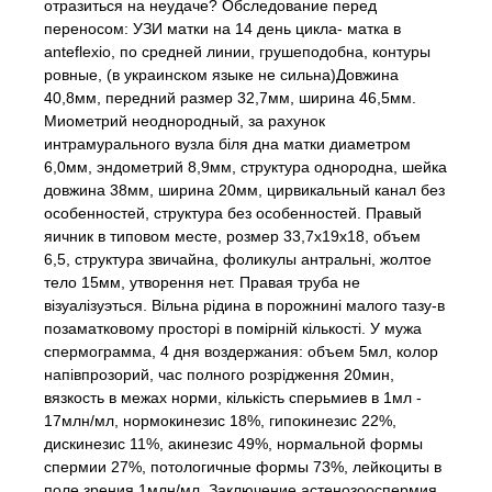
отразиться на неудаче? Обследование перед
переносом: УЗИ матки на 14 день цикла- матка в
anteflexio, по средней линии, грушеподобна, контуры
ровные, (в украинском языке не сильна)Довжина
40,8мм, передний размер 32,7мм, ширина 46,5мм.
Миометрий неоднородный, за рахунок
интрамурального вузла бiля дна матки диаметром
6,0мм, эндометрий 8,9мм, структура однородна, шейка
довжина 38мм, ширина 20мм, цирвикальный канал без
особенностей, структура без особенностей. Правый
яичник в типовом месте, розмер 33,7х19х18, объем
6,5, структура звичайна, фоликулы антральнi, жолтое
тело 15мм, утворення нет. Правая труба не
вiзуалiзуэться. Вiльна рiдина в порожнинi малого тазу-в
позаматковому просторi в помiрнiй кiлькостi. У мужа
спермограмма, 4 дня воздержания: объем 5мл, колор
напiвпрозорий, час полного розрiдження 20мин,
вязкость в межах норми, кiлькiсть сперьмиев в 1мл -
17млн/мл, нормокинезис 18%, гипокинезис 22%,
дискинезис 11%, акинезис 49%, нормальной формы
спермии 27%, потологичные формы 73%, лейкоциты в
поле зрения 1млн/мл. Заключение астенозооспермия,