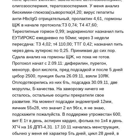
олигозооспермия, тератозооспермия. У меня анализ
биохимии-глюкоза(сыворотка)4,20; вирус гепатиты
анти-HbcIgG отрицательный, пролактин 4,61, гормоны
ЩЖ в начале протокола:Т3 0,74; Т4 47,60;
Тиреотипные гормон 0,99; эндокринолог назначил пить
ЕУТИРОКС ежедневно по 50мкг, через 3 недели
пересдача: Т3 4,02; т4 110,00; ТТГ 0,42; назначил пить
через день эутирокс по 0,25. Принимаю до сих пор.
Сдала анализ на гормоны ЩЖ, но пока не готов.
Протокол начат с 2.09.11: диферилин, пурегон,
менопур, фол кислота, пред подсадкой и после 5 дней
цибор 2500, пункция была 26.09.11, взяли 10ЯК.
Оплодотворились из них 6ть, подсадка 30.09.11, две
моруллы, Б-качества. На заморозку ничего не
осталось, остальные ооциты прекратили свое
развитие. На момент подсадки эндометрий 12мм,
яичник 55х28, что значит 2 ел 96г.к, я не знаю,
подскажите пожалуйста. В поддержке утрожестан 600,
вит Е 1т в день, аспирин кардио, фолька по 1х4 в день.
ХГЧ на 16 ДПП-4,31. 17.10.11 началась менструация,
обычно у меня её характер 5ть дней, цикл 28 дней, в