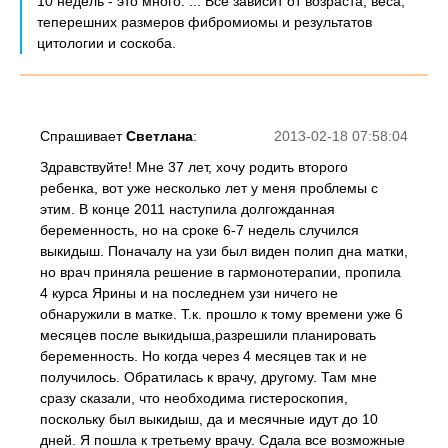
10 недель - это много. ... Все зависит от возраста, веса,
теперешних размеров фибромиомы и результатов
цитологии и соскоба.
Спрашивает
Светлана
:
2013-02-18 07:58:04
Здравствуйте! Мне 37 лет, хочу родить второго
ребенка, вот уже несколько лет у меня проблемы с
этим. В конце 2011 наступила долгожданная
беременность, но на сроке 6-7 недель случился
выкидыш. Поначалу на узи был виден полип дна матки,
но врач приняла решение в гармонотерапии, пропила
4 курса Ярины и на последнем узи ничего не
обнаружили в матке. Т.к. прошло к тому времени уже 6
месяцев после выкидыша,разрешили планировать
беременность. Но когда через 4 месяцев так и не
получилось. Обратилась к врачу, другому. Там мне
сразу сказали, что необходима гистероскопия,
поскольку был выкидыш, да и месячные идут до 10
дней. Я пошла к третьему врачу. Сдала все возможные