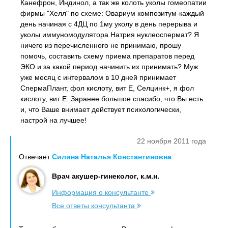
Канефрон, Индинол, а так же колоть уколы гомеопатии
фирмы "Хелл" по схеме: Овариум композитум-каждый
день начиная с 4ДЦ по 1му уколу в день перерыва и
уколы иммуномодулятора Натрия нуклеоспермат? Я
ничего из перечисленного не принимаю, прошу
помочь, составить схему приема препаратов перед
ЭКО и за какой период начинить их принимать? Муж
уже месяц с интервалом в 10 дней принимает
СпермаПлант, фол кислоту, вит Е, Селцинк+, я фол
кислоту, вит Е. Заранее большое спасибо, что Вы есть
и, что Ваше внимает действует психологически,
настрой на лучшее!
22 ноября 2011 года
Отвечает
Силина Наталья Константиновна
:
Врач акушер-гинеколог, к.м.н.
Информация о консультанте
Все ответы консультанта