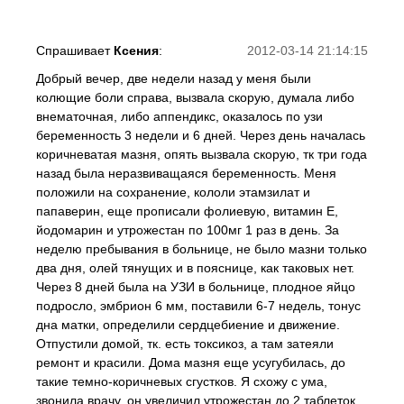
Спрашивает
Ксения
:
2012-03-14 21:14:15
Добрый вечер, две недели назад у меня были
колющие боли справа, вызвала скорую, думала либо
внематочная, либо аппендикс, оказалось по узи
беременность 3 недели и 6 дней. Через день началась
коричневатая мазня, опять вызвала скорую, тк три года
назад была неразвиващаяся беременность. Меня
положили на сохранение, кололи этамзилат и
папаверин, еще прописали фолиевую, витамин Е,
йодомарин и утрожестан по 100мг 1 раз в день. За
неделю пребывания в больнице, не было мазни только
два дня, олей тянущих и в пояснице, как таковых нет.
Через 8 дней была на УЗИ в больнице, плодное яйцо
подросло, эмбрион 6 мм, поставили 6-7 недель, тонус
дна матки, определили сердцебиение и движение.
Отпустили домой, тк. есть токсикоз, а там затеяли
ремонт и красили. Дома мазня еще усугубилась, до
такие темно-коричневых сгустков. Я схожу с ума,
звонила врачу, он увеличил утрожестан до 2 таблеток