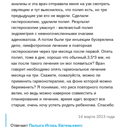
анализы и эта врач отправила меня на узи смотреть
овуляцию и тут выяснилось, что полип есть, но три
предыдущие узи его не видели. Сделали
гистероскопию, удалили полип. Результат
гистероскопии ужаснул - железистый полип
эндометрия с немногочисленными очагами
аденоматоза. А потом были три инъекции бусерелина
депо, лимфотропное лечение и повторная
гистероскопия через три месяца после первой. Опять
полип, тоже в дне, хорошо что обычный,3,5*3 мм, но
как после такого лечения он мог появиться? Врач
говорит необходимо опять гармональное лечение
месяца на три. Скажите, пожалуйста, можно ли
применить гармонотерапию, на фоне которой можно
беременеть? Я понимаю, что риск повторного полипа
велик, но ведь можно наверное совместить и
планирование и лечение, время идет, возраст все
старше, очень хочу успеть родить ребеночка. Спасибо.
14 марта 2013 года
Отвечает
Палыга Игорь Евгеньевич
: