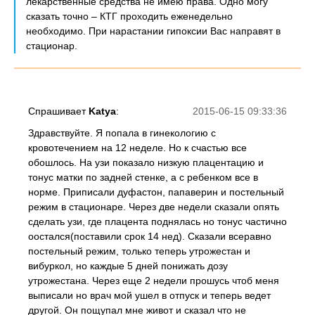
лекарственные средства не имею права. Одно могу
сказать точно – КТГ проходить еженедельно
необходимо. При нарастании гипоксии Вас направят в
стационар.
Спрашивает
Katya
:
2015-06-15 09:33:36
Здравствуйте. Я попала в гинекологию с
кровотечением на 12 неделе. Но к счастью все
обошлось. На узи показало низкую плацентацию и
тонус матки по задней стенке, а с ребенком все в
норме. Приписали дуфастон, папаверин и постельный
режим в стационаре. Через две недели сказали опять
сделать узи, где плацента поднялась но тонус частично
оостался(поставили срок 14 нед). Сказали всеравно
постельный режим, только теперь утрожестан и
вибуркол, но каждые 5 дней понижать дозу
утрожестана. Через еще 2 недели прошусь чтоб меня
выписали но врач мой ушел в отпуск и теперь ведет
другой. Он пощупал мне живот и сказал что не