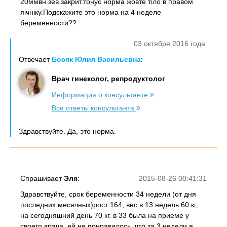
20ммвн.зев.закрит.тонус норма жовте тіло в правом
яічніку.Подскажите это норма на 4 неделе
беременности??
03 октября 2016 года
Отвечает
Босяк Юлия Васильевна
:
Врач гинеколог, репродуктолог
Информация о консультанте
Все ответы консультанта
Здравствуйте. Да, это норма.
Спрашивает
Эля
:
2015-08-26 00:41:31
Здравствуйте, срок беременности 34 недели (от дня
последних месячных)рост 164, вес в 13 недель 60 кг,
на сегодняшний день 70 кг. в 33 была на приеме у
своего врача, ей не понравилось, что за 3 недели я