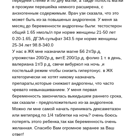
передней стенке и по дну матки, а такде полость матки
в проэкуии перешейка немного расширена, с
анэхогенным содержимым. Врач узи сказала, что это
может быть из-за повышеных андрогенов. У меня за
месяц до беременности андрогены были: тестостерон
общий 1.65 нмоль/л при норме женщины 21-50 лет
0.20-1.65, ДГЭА-сульфат 343.5 при норме женщины
25-34 лет 98.8-340.0
У нас в ЖК мне назначили магне Б6 2т/3р.д,
утрожестан 200/2р.д, вит.Е 200/1р.д, фолио 1 т. в день,
валериана 1т/3 р.д, свечи вибуркол на ночь ,и
постельый режим чтобы снизить гипертонус. в ЖК
категорически не хотят никому назначать
препараты,которые снижают андрогены, что часто
чревато невынашиванием. У меня первая
беременность закончилась выкидышем раннего срока,
как сказали - предположительно из-за андрогенов.
Можно ли мне самой начать принимать дексаметазон
или метипред по 1/4 таблетки на ночь? очень боюсь
потерять этого ребенка,так как беременность очень
желанная. Спасибо Вам огромное заранее за Ваш
ответ!