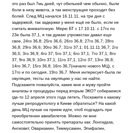
это раз был 7мь дней, чут обильней чем обычно, были
боли в низу живота, а так менструация проходит без
болей. След МЦ начался 16.11.11, на три дня с
задержкой, так задержки у меня ещё не было, если не
считать внематочную. Мерю БТ с 17.10.11: с 17го по
23е была 37,1, я так думаю утрожестан давал еще
свое, 24го 36,8; 25го 36,6; 26го 36,8; 27го 36,7; 28го
36,8; 29го 36,6; 30го 36,7; 31го 37,1; 01.11.11 36,7; 2го
36,5; 3го 36,9; 4го 37; 5го 37,1; 6го 37,1; 7го 37,1; 8го
37; 9го 36,9; 10го 37,1; 11го 37,1; 12го 37; 13го 36,8;
14го 36,7; 15го 36,8; 16го 36,7(начало нового МЦ), с
17го и по сегодня, 19го 36,7. Меня интересует-была ли
овуляция, тесты на овуляцию у нас не найти.
Подскажите пожалуйста, какие мне и мужу пройти
анализы и процедуры перед вторым ЭКО? собираемся
где-то 12 апреля этого года лететь. Поскажите к какому
лучше репродуктологу в Киеве обратиться? На какой
день МЦ лучше на прием идти, чтоб подгадать при
приобретении авиабилетов. Можно ли мне
самостоятельно принять препараты как: Лонгидаза,
Ангиовит, Овариамин, Тиммусамин, Эпифалин,