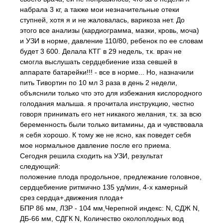
набрала 3 кг, а также мои незначительные отеки
ступней, хотя я и не жаловалась, варикоза нет. До
этого все анализы (кардиограмма, мазки, кровь, моча)
и УЗИ в норме, давление 110/80, ребенок по ее словам
будет 3 600. Делала КТГ в 29 недель, т.к. врач не
смогла выслушать сердцебиение изза севшей в
аппарате батарейки!!! - все в норме... Но, назначили
пить Тивортин по 10 мл 3 раза в день 2 недели,
объяснили только что это для избежания кислородного
голодания малыша. я прочитала инструкцию, честно
говоря принимать его нет никакого желания, т.к. за всю
беременность были только витамины, да и чувствовала
я себя хорошо. К тому же не ясно, как поведет себя
мое нормальное давление после его приема.
Сегодня решила сходить на УЗИ, результат
следующий:
положение плода продольное, предлежание головное,
сердцебиение ритмично 135 уд/мин, 4-х камерный
срез сердца+,движения плода+
БПР 86 мм, ЛЗР - 104 мм,Черепной индекс: N, СДЖ N,
ДБ-66 мм, СДГК N, Количество околоплодных вод