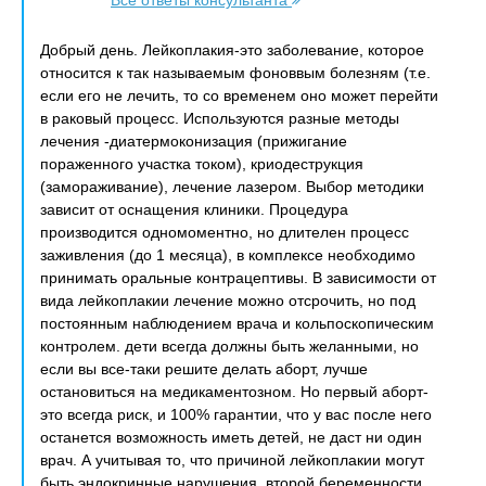
Все ответы консультанта
Добрый день. Лейкоплакия-это заболевание, которое
относится к так называемым фоноввым болезням (т.е.
если его не лечить, то со временем оно может перейти
в раковый процесс. Используются разные методы
лечения -диатермоконизация (прижигание
пораженного участка током), криодеструкция
(замораживание), лечение лазером. Выбор методики
зависит от оснащения клиники. Процедура
производится одномоментно, но длителен процесс
заживления (до 1 месяца), в комплексе необходимо
принимать оральные контрацептивы. В зависимости от
вида лейкоплакии лечение можно отсрочить, но под
постоянным наблюдением врача и кольпоскопическим
контролем. дети всегда должны быть желанными, но
если вы все-таки решите делать аборт, лучше
остановиться на медикаментозном. Но первый аборт-
это всегда риск, и 100% гарантии, что у вас после него
останется возможность иметь детей, не даст ни один
врач. А учитывая то, что причиной лейкоплакии могут
быть эндокринные нарушения, второй беременности