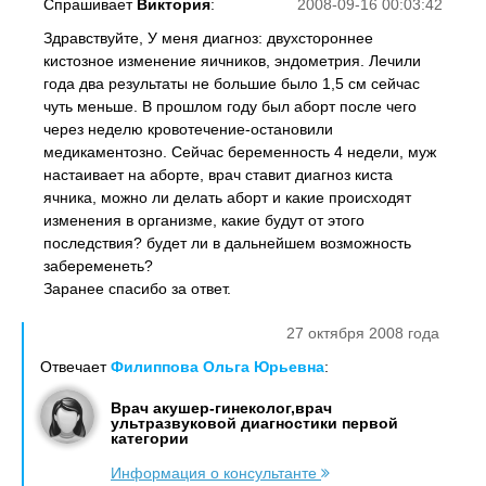
Спрашивает
Виктория
:
2008-09-16 00:03:42
Здравствуйте, У меня диагноз: двухстороннее
кистозное изменение яичников, эндометрия. Лечили
года два результаты не большие было 1,5 см сейчас
чуть меньше. В прошлом году был аборт после чего
через неделю кровотечение-остановили
медикаментозно. Сейчас беременность 4 недели, муж
настаивает на аборте, врач ставит диагноз киста
ячника, можно ли делать аборт и какие происходят
изменения в организме, какие будут от этого
последствия? будет ли в дальнейшем возможность
забеременеть?
Заранее спасибо за ответ.
27 октября 2008 года
Отвечает
Филиппова Ольга Юрьевна
:
Врач акушер-гинеколог,врач
ультразвуковой диагностики первой
категории
Информация о консультанте