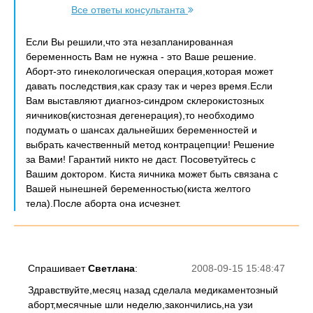
Все ответы консультанта
Если Вы решили,что эта незапланированная
беременность Вам не нужна - это Ваше решение.
Аборт-это гинекологическая операция,которая может
давать последствия,как сразу так и через время.Если
Вам выставляют диагноз-синдром склерокистозных
яичников(кистозная дегенерация),то необходимо
подумать о шансах дальнейших беременностей и
выбрать качественный метод контрацепции! Решение
за Вами! Гарантий никто не даст. Посоветуйтесь с
Вашим доктором. Киста яичника может быть связана с
Вашей нынешней беременностью(киста желтого
тела).После аборта она исчезнет.
Спрашивает
Светлана
:
2008-09-15 15:48:47
Здравствуйте,месяц назад сделала медикаментозный
аборт,месячные шли неделю,закончились,на узи