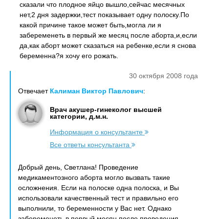
сказали что плодное яйцо вышло,сейчас месячных
нет,2 дня задержки,тест показывает одну полоску.По
какой причине такое может быть,могла ли я
забеременеть в первый же месяц после аборта,и,если
да,как аборт может сказаться на ребенке,если я снова
беременна?я хочу его рожать.
30 октября 2008 года
Отвечает
Калиман Виктор Павлович
:
Врач акушер-гинеколог высшей
категории, д.м.н.
Информация о консультанте
Все ответы консультанта
Добрый день, Светлана! Проведение
медикаментозного аборта могло вызвать такие
осложнения. Если на полоске одна полоска, и Вы
использовали качественный тест и правильно его
выполнили, то беременности у Вас нет. Однако
забеременеть в первый месяц после проведения