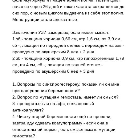
фолликулярную и плацентарный полип. Новый цикл
начался через 26 дней и такая частота сохраняется до
сих пор, с новым циклом выдавила из себя этот полип.
Менструации стали адекватные.
Заключения УЗИ замерших, если имеет смысл:
1 зб - толщина хориона 0,66 см, ктр 1,6 см, пя 3,9 см,
сб -, локация по передней стенке с переходом на зев -
проведено по акушерским 8 нед + 2 дня
2 зб - толщина хориона 0,9 см, ктр гипоэхогенный 1,79
см, пя 4 см, сб -, локация по задней стенке -
проведено по акушерским 8 нед + 3 дня
1. Вопросы по синт.прогестерону, показан ли он мне
при наступлении беременности?
2. Вопрос по мутациям гемостаза, имеет ли смысл?
3. проверяться ли на афс, волчаночный
антикоагулянт?
4. Чистку второй беременности ещё не провели,
завтра иду сдавать коагулограмму - если она в
относительной норме , есть смысл искать мутации
гемостаза?