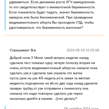
удваиваться. Если динамика роста ХГЧ замедленная,
то это свидетельствует о внематочной беременности.
Если показатель будет падать, значит беременность
замерла или была биохимической. При проведении
медикаментозного аборта Вы проходили УЗД, чтобы
удостовериться, что беременность маточная?
Спрашивает
З.с
:
2016-09-29 22:03:58
Доброй ночи.У Меня такой вопрос,неделю назад
сделала тест показал одну четкую полоску вторая не
очень,хотела медикаментозный аборт,но сказали пока
сделать узи,я сделала там сказали что матка
пуста,срок на узи 4/5 недель,есть какая та жёлтая
жидкость,подозрение на вб,но два года назад удалили
правую трубку,от узи отправили к гинекологу она
сказала что надо повторно сделать узи через
несколько дней!я в панике…((что делать?
06 октября 2016 года