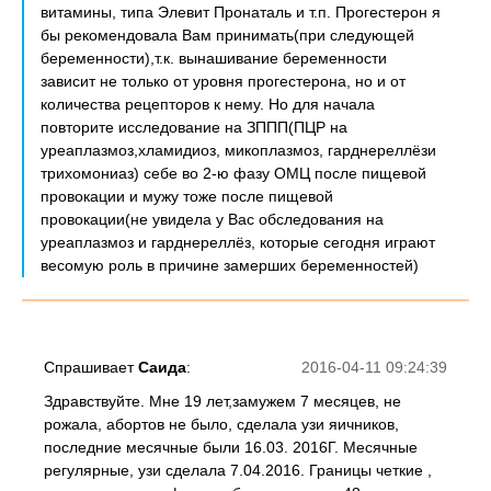
витамины, типа Элевит Пронаталь и т.п. Прогестерон я
бы рекомендовала Вам принимать(при следующей
беременности),т.к. вынашивание беременности
зависит не только от уровня прогестерона, но и от
количества рецепторов к нему. Но для начала
повторите исследование на ЗППП(ПЦР на
уреаплазмоз,хламидиоз, микоплазмоз, гарднереллёзи
трихомониаз) себе во 2-ю фазу ОМЦ после пищевой
провокации и мужу тоже после пищевой
провокации(не увидела у Вас обследования на
уреаплазмоз и гарднереллёз, которые сегодня играют
весомую роль в причине замерших беременностей)
Спрашивает
Саида
:
2016-04-11 09:24:39
Здравствуйте. Мне 19 лет,замужем 7 месяцев, не
рожала, абортов не было, сделала узи яичников,
последние месячные были 16.03. 2016Г. Месячные
регулярные, узи сделала 7.04.2016. Границы четкие ,