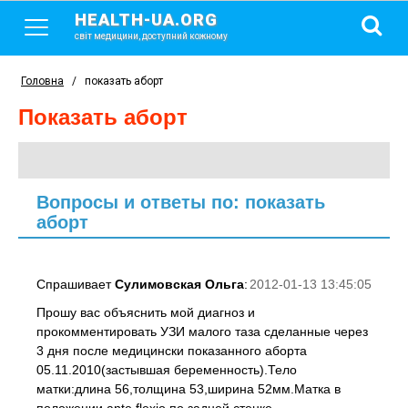
HEALTH-UA.ORG
світ медицини, доступний кожному
Головна
/
показать аборт
показать аборт
Вопросы и ответы по: показать
аборт
Спрашивает
Сулимовская Ольга
:
2012-01-13 13:45:05
Прошу вас объяснить мой диагноз и
прокомментировать УЗИ малого таза сделанные через
3 дня после медицински показанного аборта
05.11.2010(застывшая беременность).Тело
матки:длина 56,толщина 53,ширина 52мм.Матка в