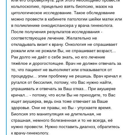
или его опровергнуть. Для этого необходимо провести
кольпоскопию, прицельно взять биопсию, мазок на
цитологическое исследование. Такое обследование
можно провести в кабинете патологии шейки матки или
в поликлинике онкодиспансера у врача гинеколога.
После получения результатов исследования -
соответствующее лечение. Желательно не
откладывать визит к врачу. Онкология не спрашивает
рожали или не рожали Вы, не спрашивает возраст,...
Рак долго не даёт о себе знать, но его лечение
тяжёлое и дорогостоящее. Врач не должен отвечать за
то, что пациент не выполняет или отказывается от
процедуры... этим проблему не решишь. Врач кричал и
ругался от бессилия, потому, что Вас нужно найти,
упрашивать и отвечать за Ваш отказ... При акушерке
кричал... - потому, что если Вы не приходите, то Вас
ищет акушерка, ведь она тоже отвечает за Ваше
здоровье. Они не правы, но Вы - упускаете время.
Биопсия это манипуляция не длительная, не
страшная, немного болезненная и то не всегда, её
нужно провести. Нужно поставить диагноз, обратитесь
к врачу-гинекологу.