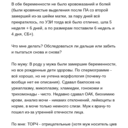
В обе беременности не было кровомазаний и болей
(были кровянистые выделения после ПА со второй
замершей из-за шейки матки, за пару дней всё
прекратилось, по УЗИ тогда всё было отлично, шла 5
неделя + 6 дней, а по размерам поставили 6 недель и
4 дня, СБ+).
Что мне делать? Обследоваться ли дальше или забить
и пытаться снова и снова?
По мужу: В роду у мужа были замершие беременности,
но все рожденные дети здоровы. По спермограмме -
всё хорошо, но не учтена морфология (почему-то
вообще нет ее описания). Сдавал бакпосев на
уреаплазму, микоплазму, хламидии, гонококки и
трихомонады - чисто. Недавно сдавал ОАК, биохимию
крови, анализ мочи - никаких отклонений, лейкоциты в
норме, в моче только немного слизи. Муж к врачу-то
пошел из-за утренней отечности лица.
По мне: ТОРЧ - отрицательные (хотя муж носитель цмв