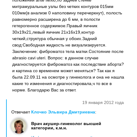
положении ante flexio,по задней стенке
митрамуральные узлы без четких контуров 015мм
010мм(в анализе 0 наполовину перечеркнут), полость
равномерно расширена до 6 мм, в полости
гетерогенное содержимое.Правый яичник
30х19х21,левый яичник 21х16х19,контур
четкий,структура обычная у обоих.Задний
свод:Свободная жидкость не визуализируется.
Заключение: фиброматоз тела матки.Состояние после
abrasio cavi uteri. Вопрос: в данном случае
диагностируется фиброматоз как последствие аборта?
и картина со временем может меняться? Так как я
была 22.09.11 на осмотре у гинеколога и она не нашла
какие то изменения и диагностировала,ч то все в
норме. Благодарю Вас за ответ.
19 января 2012 года
Отвечает
Клочко Эльвира Дмитриевна
:
Врач акушер-гинеколог высшей
категории, к.м.н.