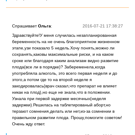
Спрашивает
Ольга
:
2016-07-21 17:38:27
Здравствуйте!У меня случилась незапланированная
беременность на не очень благоприятном жизненном
этапе,узи показало 5 недель.Хочу понять,можно ли
сохранять,каковы максимальные риски, и на каком
сроке или благодаря каким анализам видно развитие
плода(все ли в порядке)? Забеременела,когда
употребляла алкоголь, это всего первая неделя и до
этого,а потом где то на второй неделе я
закодировалась(врач сказал,что препарат не влияет
никак на плод),но еще не знала,что в положении.
Узнала при первой задержке месячных(неделя
задержки).Решилась на таблетированый аборт,но
терзают сомнения,делать или нет,из-за сомнении в
правильном развитии плода. Прошу,помогите советом!
Очень жду ответ.