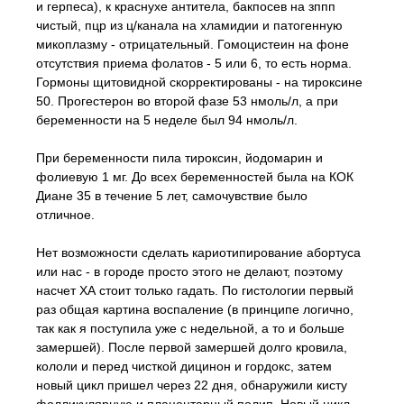
и герпеса), к краснухе антитела, бакпосев на зппп
чистый, пцр из ц/канала на хламидии и патогенную
микоплазму - отрицательный. Гомоцистеин на фоне
отсутствия приема фолатов - 5 или 6, то есть норма.
Гормоны щитовидной скорректированы - на тироксине
50. Прогестерон во второй фазе 53 нмоль/л, а при
беременности на 5 неделе был 94 нмоль/л.
При беременности пила тироксин, йодомарин и
фолиевую 1 мг. До всех беременностей была на КОК
Диане 35 в течение 5 лет, самочувствие было
отличное.
Нет возможности сделать кариотипирование абортуса
или нас - в городе просто этого не делают, поэтому
насчет ХА стоит только гадать. По гистологии первый
раз общая картина воспаление (в принципе логично,
так как я поступила уже с недельной, а то и больше
замершей). После первой замершей долго кровила,
кололи и перед чисткой дицинон и гордокс, затем
новый цикл пришел через 22 дня, обнаружили кисту