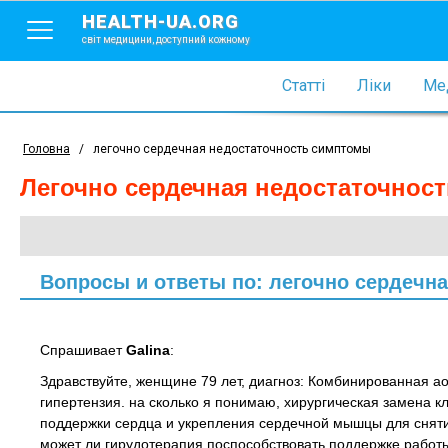
HEALTH-UA.ORG
світ медицини, доступний кожному
Статті
Ліки
Мед
Головна
/
легочно сердечная недостаточность симптомы
легочно сердечная недостаточно
Вопросы и ответы по: легочно сердечн
Спрашивает
Galina
:
Здравствуйте, женщинe 79 лет, диагноз: Комбинированная ао
гипертензия. на сколько я понимаю, хирургическая замена к
поддержки сердца и укрепления сердечной мышцы для сняти
может ли гирудотерапия поспособствовать поддержке работ