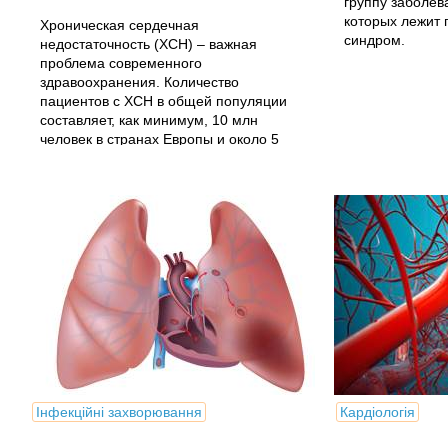
группу заболев
которых лежит
Хроническая сердечная
синдром.
недостаточность (ХСН) – важная
проблема современного
здравоохранения. Количество
пациентов с ХСН в общей популяции
составляет, как минимум, 10 млн
человек в странах Европы и около 5
млн – Северной Америки [1-3]. В связи
с...
Інфекційні захворювання
Кардіологія