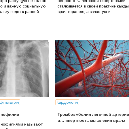
тро растущую не только
непросто. С легочной гипертензией
но и важную социальную
сталкивается в своей практике кажды
льку ведет к ранней...
врач-терапевт, а зачастую и...
фтизіатрія
Кардіологія
инофилии
Тромбоэмболия легочной артери
и… инертность мышления врача
инофилиями называют