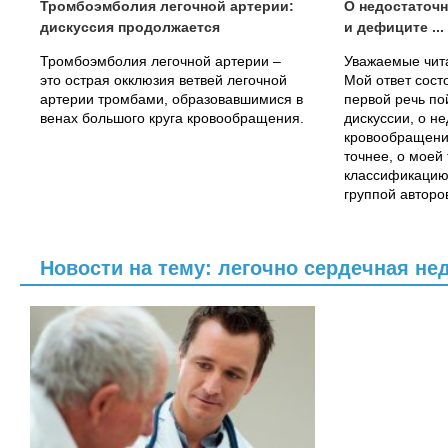
Тромбоэмболия легочной артерии:
О недостаточ
дискуссия продолжается
и дефиците ...
Тромбоэмболия легочной артерии –
Уважаемые чита
это острая окклюзия ветвей легочной
Мой ответ состо
артерии тромбами, образовавшимися в
первой речь по
венах большого круга кровообращения.
дискуссии, о н
кровообращения
точнее, о моей 
классификацию
группой авторов
Новости на тему: легочно сердечная н