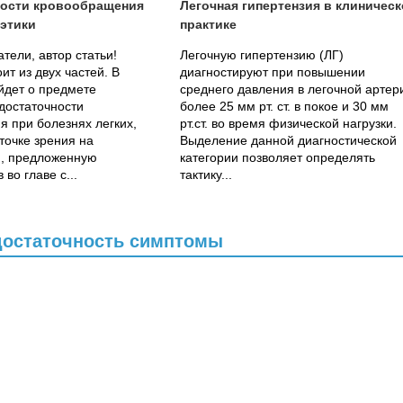
ности кровообращения
Легочная гипертензия в клиничес
 этики
практике
тели, автор статьи!
Легочную гипертензию (ЛГ)
ит из двух частей. В
диагностируют при повышении
йдет о предмете
среднего давления в легочной артер
едостаточности
более 25 мм рт. ст. в покое и 30 мм
 при болезнях легких,
рт.ст. во время физической нагрузки.
точке зрения на
Выделение данной диагностической
, предложенную
категории позволяет определять
 во главе с...
тактику...
едостаточность симптомы