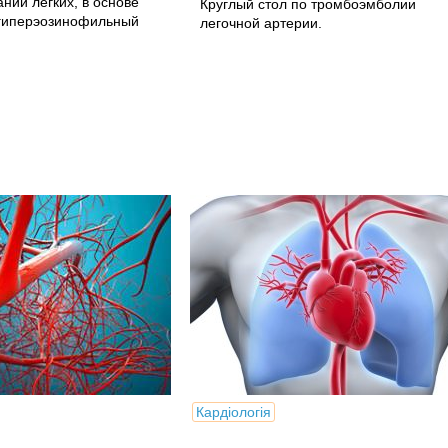
аний легких, в основе
Круглый стол по тромбоэмболии
 гиперэозинофильный
легочной артерии.
Кардіологія