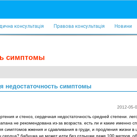
ична консультація
Правова консультація
Новини
сть симптомы
ая недостаточность симптомы
2012-05-0
ртения и стеноз, сердечная недостаточность средней степени. лег
лапана не рекомендована из-за возраста. есть ли и какие именно с
я симптомов жжения и сдавливания в груди, и продления жизни в
ы сердца? бабушка не может идти без отдышки даже 100 метров. 