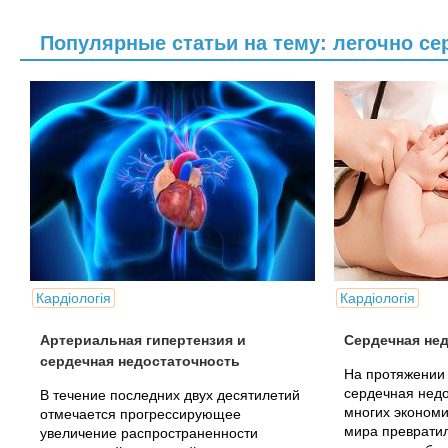
Популярные статьи на тему: легочно с
Кардіологія
Кардіологія
Артериальная гипертензия и
Сердечная нед
сердечная недостаточность
На протяжении
сердечная недо
В течение последних двух десятилетий
многих экономи
отмечается прогрессирующее
мира превратил
увеличение распространенности