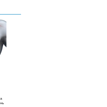
на
ень