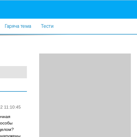
Гаряча тема
Тести
2 11:10:45
очная
пособы
 целом?
обнаружены