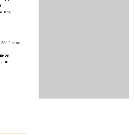
я
агнит,
 2012 года
ивной
ы не