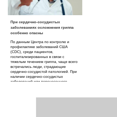
При сердечно-сосудистых
заболеваниях осложнения гриппа
особенно опасны
По данным Центра по контролю и
профилактике заболеваний США
(CDC), среди пациентов,
госпитализированных в связи с
тяжелым течением гриппа, чаще всего
встречались люди, страдающие
сердечно-сосудистой патологией. При
наличии сердечно-сосудистых
заболеваний или перенесенного
инсульта риск развития серьезных
осложнений гриппа существенно
повышен.