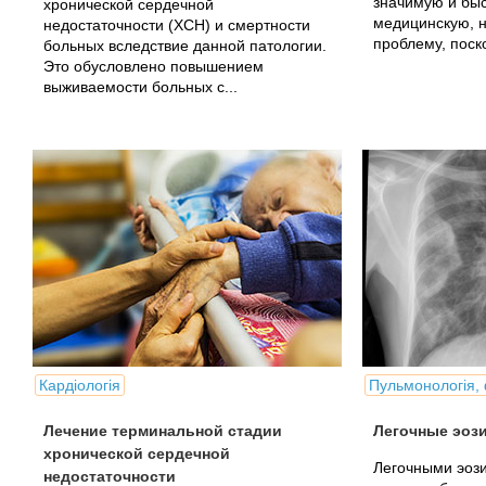
значимую и быс
хронической сердечной
медицинскую, 
недостаточности (ХСН) и смертности
проблему, поско
больных вследствие данной патологии.
Это обусловлено повышением
выживаемости больных с...
Кардіологія
Пульмонологія, 
Лечение терминальной стадии
Легочные эоз
хронической сердечной
Легочными эоз
недостаточности