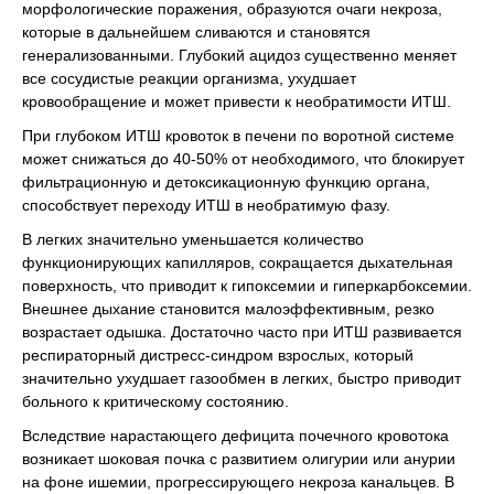
морфологические поражения, образуются очаги некроза,
которые в дальнейшем сливаются и становятся
генерализованными. Глубокий ацидоз существенно меняет
все сосудистые реакции организма, ухудшает
кровообращение и может привести к необратимости ИТШ.
При глубоком ИТШ кровоток в печени по воротной системе
может снижаться до 40-50% от необходимого, что блокирует
фильтрационную и детоксикационную функцию органа,
способствует переходу ИТШ в необратимую фазу.
В легких значительно уменьшается количество
функционирующих капилляров, сокращается дыхательная
поверхность, что приводит к гипоксемии и гиперкарбоксемии.
Внешнее дыхание становится малоэффективным, резко
возрастает одышка. Достаточно часто при ИТШ развивается
респираторный дистресс-синдром взрослых, который
значительно ухудшает газообмен в легких, быстро приводит
больного к критическому состоянию.
Вследствие нарастающего дефицита почечного кровотока
возникает шоковая почка с развитием олигурии или анурии
на фоне ишемии, прогрессирующего некроза канальцев. В