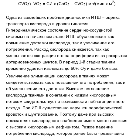
2
СVО
): VО
= СИ х (СаО
– СVО
) мл/(мин х м
).
2
2
2
2
Одна из важнейших проблем диагностики ИТШ – оценка
транспорта кислорода и уровня гипоксии.
Гипердинамическое состояние сердечно-сосудистой
системы на начальном этапе ИТШ обусловливает как
повышение доставки кислорода, так и увеличение его
потребления. Расход кислорода снижается, так как
уменьшается экстракция его на периферии из-за раскрытия
артериовенозных шунтов. В период 1-й стадии тканям
временно удается извлекать до 60% О
и даже больше.
2
Увеличение элиминации кислорода в тканях может
свидетельствовать как о повышении его потребления, так и
об уменьшении его доставки. Высокое поглощение
кислорода тканями в сочетании с низким кислородным
потоком свидетельствует о возможности неблагоприятного
исхода. При ИТШ существенно нарушен периферический
кровоток и шунтирование. Поэтому даже при высоких
показателях кислородного снабжения имеет место гипоксия
с высоким кислородным дефицитом. Резкое падение
потребления кислорода, которое ранее было чрезвычайно