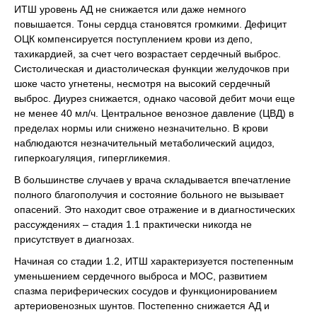
ИТШ уровень АД не снижается или даже немного
повышается. Тоны сердца становятся громкими. Дефицит
ОЦК компенсируется поступлением крови из депо,
тахикардией, за счет чего возрастает сердечный выброс.
Систолическая и диастолическая функции желудочков при
шоке часто угнетены, несмотря на высокий сердечный
выброс. Диурез снижается, однако часовой дебит мочи еще
не менее 40 мл/ч. Центральное венозное давление (ЦВД) в
пределах нормы или снижено незначительно. В крови
наблюдаются незначительный метаболический ацидоз,
гиперкоагуляция, гипергликемия.
В большинстве случаев у врача складывается впечатление
полного благополучия и состояние больного не вызывает
опасений. Это находит свое отражение и в диагностических
рассуждениях – стадия 1.1 практически никогда не
присутствует в диагнозах.
Начиная со стадии 1.2, ИТШ характеризуется постепенным
уменьшением сердечного выброса и МОС, развитием
спазма периферических сосудов и функционированием
артериовенозных шунтов. Постепенно снижается АД и