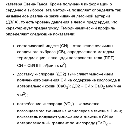
катетера Свена-Ганса. Кроме получения информации о
сердечном выбросе, эта методика позволяет определять так
называемое давление заклинивания легочной артерии
(ДЗЛА), то есть уровень давления в левом предсердии, что
характеризует преднагрузку. Гемодинамический профиль
определяют следующие показатели:
систолический индекс (СИ) – отношение величины
сердечного выброса (СВ), определенного методом
термодилюции, к площади поверхности тела (ППТ):
2
СИ = СВ/ППТ л/(мин х м
);
доставку кислорода (ДO2) вычисляют умножением
полученного значения СИ на содержание кислорода в
артериальной крови (СаО
): ДO2 = СИ х СаО
мл/(мин
2
2
2
х м
);
потребление кислорода (VО
) – количество
2
поглощаемого тканями из капилляров в течение 1 мин;
показатель получают умножением значения СИ на
артериовенозный градиент по кислороду (СаО
–
2