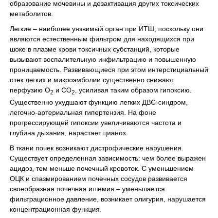
образование мочевины и дезактивация других токсических
метаболитов.
Легкие – наиболее уязвимый орган при ИТШ, поскольку они
являются естественным фильтром для находящихся при
шоке в плазме крови токсичных субстанций, которые
вызывают воспалительную инфильтрацию и повышенную
проницаемость. Развивающиеся при этом интерстициальный
отек легких и микроэмболии существенно снижают
перфузию О
и СО
, усиливая таким образом гипоксию.
2
2
Существенно ухудшают функцию легких ДВС-синдром,
легочно-артериальная гипертензия. На фоне
прогрессирующей гипоксии увеличиваются частота и
глубина дыхания, нарастает цианоз.
В ткани почек возникают дистрофические нарушения.
Существует определенная зависимость: чем более выражен
ацидоз, тем меньше почечный кровоток. С уменьшением
ОЦК и спазмированием почечных сосудов развивается
своеобразная почечная ишемия – уменьшается
фильтрационное давление, возникает олигурия, нарушается
концентрационная функция.