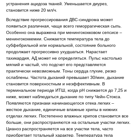
устранения ацидоза тканей. Уменьшается диурез,
становится ниже 20 мл/ч.
Вследствие прогрессирования ДВС-синдрома может
появиться различная, чаще всего геморрагическая сыпь.
Особенно она выражена при менингококковом сепсисе –
менингококкемии. Снижается температура тела до
субфебрильной или нормальной, состояние больного
продолжает прогрессивно ухудшаться. Нарастает
тахикардия, АД может не определяться. Пульс настолько
мягкий и частый, что подсчет его представляется
практически невозможным. Тоны сердца глухие, резко
ослаблены. Частота дыханий превышает 30/мин, дыхание
становится поверхностным и неэффективным. В
терминальном периоде ИТШ, когда рН снижается до 7,25 и
ниже, может наблюдаться дыхание по типу Чейн-Стокса.
Появляются признаки начинающегося отека легких –
жесткое дыхание, единичные влажные хрипы в нижних
отделах легких. Постепенно влажных хрипов становится все
больше, они распространяются на остальные участки легких.
Цианоз распространяется на все участки тела, часто
приобретает тотальный характер. Температура тела