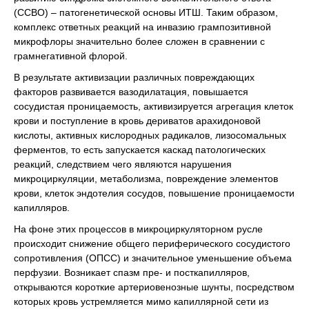
(ССВО) – патогенетической основы ИТШ. Таким образом,
комплекс ответных реакций на инвазию грампозитивной
микрофлоры значительно более сложен в сравнении с
грамнегативной флорой.
В результате активизации различных повреждающих
факторов развивается вазодилатация, повышается
сосудистая проницаемость, активизируется агрегация клеток
крови и поступление в кровь дериватов арахидоновой
кислоты, активных кислородных радикалов, лизосомальных
ферментов, то есть запускается каскад патологических
реакций, следствием чего являются нарушения
микроциркуляции, метаболизма, повреждение элементов
крови, клеток эндотелия сосудов, повышение проницаемости
капилляров.
На фоне этих процессов в микроциркуляторном русле
происходит снижение общего периферического сосудистого
сопротивления (ОПСС) и значительное уменьшение объема
перфузии. Возникает спазм пре- и посткапилляров,
открываются короткие артериовенозные шунты, посредством
которых кровь устремляется мимо капиллярной сети из