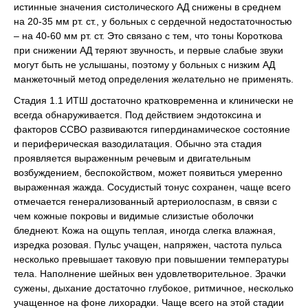
истинные значения систолического АД снижены в среднем
на 20-35 мм рт. ст., у больных с сердечной недостаточностью
– на 40-60 мм рт. ст. Это связано с тем, что тоны Короткова
при снижении АД теряют звучность, и первые слабые звуки
могут быть не услышаны, поэтому у больных с низким АД
манжеточный метод определения желательно не применять.
Стадия 1.1 ИТШ достаточно кратковременна и клинически не
всегда обнаруживается. Под действием эндотоксина и
факторов ССВО развиваются гипердинамическое состояние
и периферическая вазодилатация. Обычно эта стадия
проявляется выраженным речевым и двигательным
возбуждением, беспокойством, может появиться умеренно
выраженная жажда. Сосудистый тонус сохранен, чаще всего
отмечается генерализованный артериолоспазм, в связи с
чем кожные покровы и видимые слизистые оболочки
бледнеют. Кожа на ощупь теплая, иногда слегка влажная,
изредка розовая. Пульс учащен, напряжен, частота пульса
несколько превышает таковую при повышении температуры
тела. Наполнение шейных вен удовлетворительное. Зрачки
сужены, дыхание достаточно глубокое, ритмичное, несколько
учащенное на фоне лихорадки. Чаще всего на этой стадии