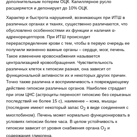
дополнительным потерям ОЦК. Капиллярное русло
расширяется и депонирует до 10% ОЦК.
Характер и быстрота нарушений, возникающих при ИТШ в
различных органах и тканях, существенно различаются, что
обусловлено особенностями их функции и наличия α-
адренорецепторов. При ИТШ происходит
перераспределение крови с тем, чтобы в первую очередь ее
получили жизненно важные органы – сердце, мозг, печень.
Такое изменение кровоснабжения называется
централизацией кровообращения. Чувствительность
различных клеток к гипоксии разная, она зависит от
функциональной активности их и некоторых других причин.
Точно также различна и восприимчивость к повреждающему
действию гипоксии различных органов. Наиболее страдает
при этом ЦНС (астроциты переносят гипоксию без серьезных
последствий не более 15 с), наименее – кожа, мышцы
(последние имеют некоторый запас О
в виде соединения с
2
миоглобином). Печень может нормально функционировать в
условиях гипоксии более часа. В целом устойчивость к
гипоксии зависит от уровня снабжения органа О
и
2
содержания гликогена.