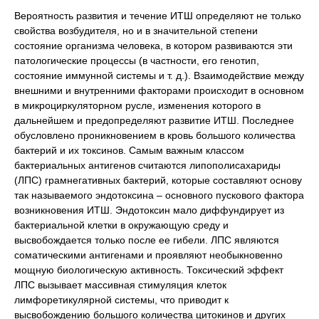
Вероятность развития и течение ИТШ определяют не только
свойства возбудителя, но и в значительной степени
состояние организма человека, в котором развиваются эти
патологические процессы (в частности, его генотип,
состояние иммунной системы и т. д.). Взаимодействие между
внешними и внутренними факторами происходит в основном
в микроциркуляторном русле, изменения которого в
дальнейшем и предопределяют развитие ИТШ. Последнее
обусловлено проникновением в кровь большого количества
бактерий и их токсинов. Самым важным классом
бактериальных антигенов считаются липополисахариды
(ЛПС) грамнегативных бактерий, которые составляют основу
так называемого эндотоксина – основного пускового фактора
возникновения ИТШ. Эндотоксин мало диффундирует из
бактериальной клетки в окружающую среду и
высвобождается только после ее гибели. ЛПС являются
соматическими антигенами и проявляют необыкновенно
мощную биологическую активность. Токсический эффект
ЛПС вызывает массивная стимуляция клеток
лимфоретикулярной системы, что приводит к
высвобождению большого количества цитокинов и других