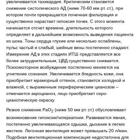
увеличивается тахикардия. Критическим становится
снижение систолического АД (ниже 70-60 мм рт. ст.), при
котором почти прекращается почечная фильтрация и
существенно нарастает гипоксия почек. С этого момента
начинается отсчет времени, длительность которого
определяет в дальнейшем возможность выведения пациента
из шока. Тоны сердца глухие или несколько ослаблены,
пульс частый и слабый, шейные вены постепенно спадают.
Измерение АД в этих стадиях ИТШ представляется все
более затруднительным, ЦВД существенно снижается.
Психомоторное возбуждение постепенно меняется на
угнетение сознания. Увеличивается бледность кожи, она
приобретает мраморный оттенок, становится холодной и
влажной, с выраженным периферическим цианозом –
отмечается акроцианоз, лицо приобретает серо-
цианотическую окраску.
Резкое снижение РаО
(ниже 50 мм рт. ст.) обусловливает
2
возникновение гипоксии/гиперкапнии. Развивается явная,
постепенно увеличивающаяся одышка, дыхание в легких
жесткое. Легочная вентиляция может превышать 20 л/мин.
Подобная вентиляционная компенсация недостаточна для