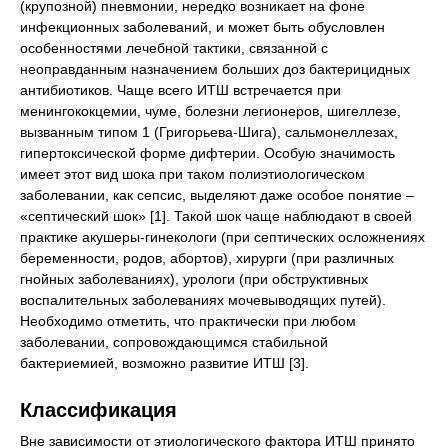
(крупозной) пневмонии, нередко возникает на фоне
инфекционных заболеваний, и может быть обусловлен
особенностями лечебной тактики, связанной с
неоправданным назначением больших доз бактерицидных
антибиотиков. Чаще всего ИТШ встречается при
менингококцемии, чуме, болезни легионеров, шигеллезе,
вызванным типом 1 (Григорьева-Шига), сальмонеллезах,
гипертоксической форме дифтерии. Особую значимость
имеет этот вид шока при таком полиэтиологическом
заболевании, как сепсис, выделяют даже особое понятие –
«септический шок» [1]. Такой шок чаще наблюдают в своей
практике акушеры-гинекологи (при септических осложнениях
беременности, родов, абортов), хирурги (при различных
гнойных заболеваниях), урологи (при обструктивных
воспалительных заболеваниях мочевыводящих путей).
Необходимо отметить, что практически при любом
заболевании, сопровождающимся стабильной
бактериемией, возможно развитие ИТШ [3].
Классификация
Вне зависимости от этиологического фактора ИТШ принято