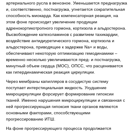
артериального русла в венозное. Уменьшается преднагрузка
и, соответственно, постнагрузка, угнетается сократительная
способность миокарда. Как компенсаторная реакция, на
этом фоне происходит увеличение продукции
адренокортикотропного гормона, кортизола и альдостерона.
Высвобождение катехоламинов с развитием тахикардии,
воздействие антидиуретического гормона, кортизола и
альдостерона, приводящее к задержке Na+ и воды,
обеспечивают некоторую оптимизацию гемодинамики –
временно несколько увеличиваются пред- и постнагрузка,
минутный объем сердца (МОС), ОПСС, что расценивается
как гипердинамическая реакция циркуляции.
Через мембраны капилляров в сосудистую систему
поступает интерстициальная жидкость. Ухудшение
микроциркуляции форсирует формирование гипоксии
тканей. Именно нарушения микроциркуляции и связанная с
ней прогрессирующая гипоксия ткани органов являются
основными факторами, способствующими
прогрессированию ИТШ.
На фоне прогрессирующего процесса продолжается