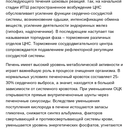
последующего течения шоковых реакций. Так, на начальной
стадии ИТШ распространенное возбуждение ЦНС
обусловливает усиление функции сердечно-сосудистой
системы, возникновение одышки, интенсификацию обмена
веществ, усиление деятельности эндокринных желез
(гипофиз, надпочечники). В последующем наступает так
называемая торпидная фаза – торможение различных
отделов ЦНС. Торможение сосудодвигательного центра
сопровождается подавлением рефлекторной регуляции
сосудистой системы.
Печень имеет высокий уровень метаболической активности и
играет важнейшую роль в процессе очищения организма. В
нормальных условиях печеночный кровоток составляет 25-
30% сердечного выброса, а значит, находится в большой
зависимости от системного кровотока. При уменьшении ОЦК
открываются прямые внутрипеченочные шунты через
печеночные синусоиды. Вследствие уменьшения
поступления кислорода в печени истощаются запасы
гликогена, снижается синтез альбумина, факторов
свертывающей и противосвертывающей системы крови,
уменьшается уровень энергетических фосфатов, угнетаются