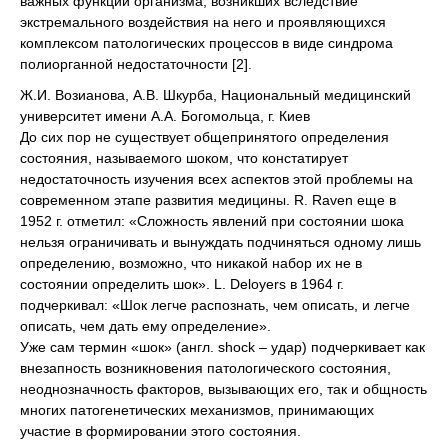
важных функций организма, возникших вследствие
экстремального воздействия на него и проявляющихся
комплексом патологических процессов в виде синдрома
полиорганной недостаточности [2].
Ж.И. Возианова, А.В. Шкурба, Национальный медицинский
университет имени А.А. Богомольца, г. Киев
До сих пор не существует общепринятого определения
состояния, называемого шоком, что констатирует
недостаточность изучения всех аспектов этой проблемы на
современном этапе развития медицины. R. Raven еще в
1952 г. отметил: «Сложность явлений при состоянии шока
нельзя ограничивать и вынуждать подчиняться одному лишь
определению, возможно, что никакой набор их не в
состоянии определить шок». L. Deloyers в 1964 г.
подчеркивал: «Шок легче распознать, чем описать, и легче
описать, чем дать ему определение».
Уже сам термин «шок» (англ. shock – удар) подчеркивает как
внезапность возникновения патологического состояния,
неоднозначность факторов, вызывающих его, так и общность
многих патогенетических механизмов, принимающих
участие в формировании этого состояния.