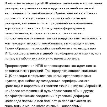
В начальном периоде ИТШ гиперинсулинемия – нормальная
реакция, направленная на поддержание анаболической
направленности метаболизма. Однако она не в состоянии
противостоять в условиях гипоксии катаболическим
реакциям, вызванным гиперпродукцией катехоламинов,
кортизола и глюкагона. В результате формируется
гипергликемия, которая в таком состоянии имеет
положительное значение, так как поддерживает возможность
компенсации высокого метаболизма в миокарде и мозге.
Таким образом, перестройка метаболизма углеводов при
ИТШ осуществляется в ущерб периферическим тканям, но в
пользу метаболизма жизненно важных органов.
Прогрессирование ИТШ сопровождается каскадом новых
патологических реакций. Так, продолжающееся снижение
ОЦК приводит к открытию все новых артериовенозных
шунтов, дальнейшему замедлению периферического
кровотока и нарастанию гипоксии тканей и клеток. Аэробный,
наиболее эффективный путь образования АТФ и других
фосфатергических соединений в условиях дефицита
кислорода частично или полностью переключается на
значительно менее эффективный – анаэробный.