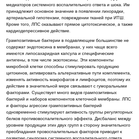
медиаторов системного воспалительного ответа и шока. Им
принадлежит основное значение в появлении лихорадки,
артериальной гипотензии, повреждении тканей при ИТШ.
Кроме того, ЛПС оказывают прямое цитотоксическое, а также
кардиодепрессивное действие.
Грампозитивные бактерии в подавляющем большинстве не
содержат эндотоксина в мембранах, у них чаще всего
имеются липосахаридная капсула и специфические
антигены, в том числе экзотоксины. Эти компоненты
микробной клетки способны стимулировать продукцию
цитокинов, активировать альтернативные пути комплемента,
изменять активность макрофагов и лимфоцитов, поэтому их
действие в значительной мере связывают с гуморальными
факторами. Существует много видов грампозитивных
бактерий и наборов компонентов клеточной мембраны. ЛПС
и факторы агрессии грампозитивных бактерий
одновременно стимулируют активность группы регуляторных
белков противовоспалительного эффекта. Дисбаланс между
уровнем продукции этих двух групп в сторону значительного
преобладания провоспалительных факторов приводит к
развитию синдрома системного воспалительного ответа