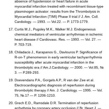
absence of hypotension or heart failure in acute
myocardial infarction treated with recombinant tissue-type
plasminogen activator: results from the Thrombolysis in
Myocardial Infarction (TIMI) Phase II trial // J. Am. Coll.
Cardiology. — 1993. — Vol.22. — P. 1773-1779.
Curtis M.J., Pugsley M.K., Walker M.J. Endogeneous
chemical mediators of ventricular arrhythmias in ischemic
heart disease // Cardiovasc. Res. — 1993. — Vol. 27. —
P. 703-719.
Chiladacis J., Karapanos G., Davlouros P. Significance of
R-on-T phenomenon in early ventricular tachyarrhythmia
susceptibility after acute myocardial infarction in the
thrombolytic era // Am.J.Cardiology. — 2000. — Vol.85, №
3. — P.289-293.
Doevendans P.A., Gorgels A.P., R van der Zee et al.
Electrocardiographic diagnosis of reperfusion during
thrombolytic therapy // Am. J. Cardiology. — 1995. — Vol.
75, №.17 — P. 1206-1210.
Grech E.D., Ramsdale D.R. Termination of reperfusion
arrhythmia by coronary artery occlusion // Br. Heart J. —