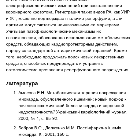
электрофизиологических изменений при восстановлении
коронарного кровотока. Регистрация таких видов РА, как УИР
и ЖТ, косвенно подтверждает наличие реперфузии, а эти
аритмии могут считаться неинвазивными ее маркерами.
Учитывая патофизиологические механизмы их
возникновения, обоснованно использование метаболических
средств, обладающих кардиопротекторным действием,
наряду со стандартной антиаритмической терапией. Кроме
того, необходимо продолжать поиск новых лекарственных
средств, способных предупреждать и устранять
патологические проявления реперфузионного повреждения.
Литература
Амосова Е.Н. Метаболическая терапия повреждения
миокарда, обусловленного ишемией: новый подход к
лечению ишемической болезни сердца и сердечной
недостаточности// Український кардіологічний журнал,
2000, № 4, с. 85-92.
Бобров В.О., Долженко М.М. Постінфарктна ішемія
міокарда. К., 2001, 160 с.