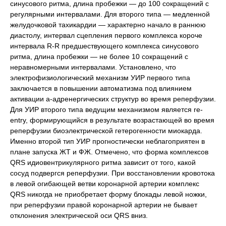
синусового ритма, длина пробежки — до 100 сокращений с
регулярными интервалами. Для второго типа — медленной
желудочковой тахикардии — характерно начало в раннюю
диастолу, интервал сцепления первого комплекса короче
интервала R-R предшествующего комплекса синусового
ритма, длина пробежки — не более 10 сокращений с
неравномерными интервалами. Установлено, что
электрофизиологический механизм УИР первого типа
заключается в повышении автоматизма под влиянием
активации a-адренергических структур во время реперфузии.
Для УИР второго типа ведущим механизмом является re-
entry, формирующийся в результате возрастающей во время
реперфузии биоэлектрической гетерогенности миокарда.
Именно второй тип УИР прогностически неблагоприятен в
плане запуска ЖТ и ФЖ. Отмечено, что форма комплексов
QRS идиовентрикулярного ритма зависит от того, какой
сосуд подвергся реперфузии. При восстановлении кровотока
в левой огибающей ветви коронарной артерии комплекс
QRS никогда не приобретает форму блокады левой ножки,
при реперфузии правой коронарной артерии не бывает
отклонения электрической оси QRS вниз.