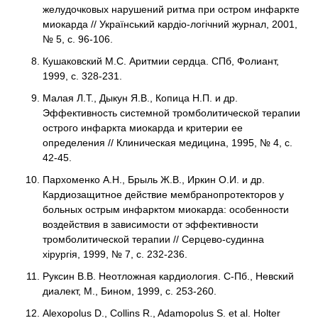
желудочковых нарушений ритма при остром инфаркте
миокарда // Український кардіо-логічний журнал, 2001,
№ 5, с. 96-106.
Кушаковский М.С. Аритмии сердца. СПб, Фолиант,
1999, с. 328-231.
Малая Л.Т., Дыкун Я.В., Копица Н.П. и др.
Эффективность системной тромболитической терапии
острого инфаркта миокарда и критерии ее
определения // Клиническая медицина, 1995, № 4, с.
42-45.
Пархоменко А.Н., Брыль Ж.В., Иркин О.И. и др.
Кардиозащитное действие мембранопротекторов у
больных острым инфарктом миокарда: особенности
воздействия в зависимости от эффективности
тромболитической терапии // Серцево-судинна
хірургія, 1999, № 7, с. 232-236.
Руксин В.В. Неотложная кардиология. С-Пб., Невский
диалект, М., Бином, 1999, с. 253-260.
Alexopolus D., Collins R., Adamopolus S. et al. Holter