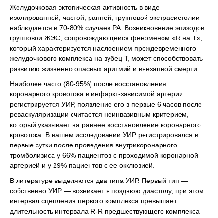
Желудочковая эктопическая активность в виде
изолированной, частой, ранней, групповой экстрасистолии
наблюдается в 70-80% случаев РА. Возникновение эпизодов
групповой ЖЭС, сопровождающейся феноменом «R на T»,
который характеризуется наслоением преждевременного
желудочкового комплекса на зубец Т, может способствовать
развитию жизненно опасных аритмий и внезапной смерти.
Наиболее часто (80-95%) после восстановления
коронарного кровотока в инфаркт-зависимой артерии
регистрируется УИР, появление его в первые 6 часов после
реваскуляризации считается неинвазивным критерием,
который указывает на раннее восстановление коронарного
кровотока. В нашем исследовании УИР регистрировался в
первые сутки после проведения внутрикоронарного
тромболизиса у 66% пациентов с проходимой коронарной
артерией и у 29% пациентов с ее окклюзией.
В литературе выделяются два типа УИР. Первый тип —
собственно УИР — возникает в позднюю диастолу, при этом
интервал сцепления первого комплекса превышает
длительность интервала R-R предшествующего комплекса