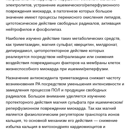
электролитов, устранение ишемического/реперфузионного
повреждения миокарда, в патогенезе которых большое
значение имеют процессы перекисного окисления липидов,
цитотоксическое действие свободных радикалов, активация
нейтрофилов и фосфолипаз.
Наиболее изучено действие таких метаболических средств,
как триметазидин, магния сульфат, кверцитин, милдронат,
дипиридамол, цитопротекторное действие которых
реализуется посредством нейтрализации или снижения
воздействия повреждающих факторов на мембраны клеток
жизнеспособного миокарда при ишемии/реперфузии.
Назначение антиоксиданта триметазидина снижает частоту
возникновения РА посредством уменьшения интенсивности и
замедления процессов ПОЛ и продукции свободных
радикалов. Большое внимание уделяется изучению
протекторного действия магния сульфата при ишемическом/
реперфузионном повреждении миокарда. Так как магний
является физиологическим регулятором транспорта ионов
кальция, то основной механизм его действия — снижение
избытка кальция в митохондриях кардиомиоцитов и