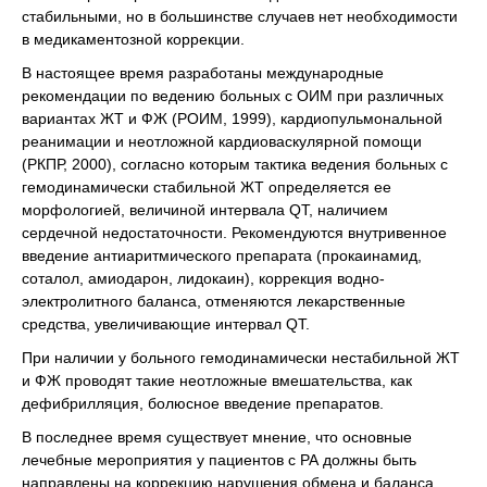
стабильными, но в большинстве случаев нет необходимости
в медикаментозной коррекции.
В настоящее время разработаны международные
рекомендации по ведению больных с ОИМ при различных
вариантах ЖТ и ФЖ (РОИМ, 1999), кардиопульмональной
реанимации и неотложной кардиоваскулярной помощи
(РКПР, 2000), согласно которым тактика ведения больных с
гемодинамически стабильной ЖТ определяется ее
морфологией, величиной интервала QT, наличием
сердечной недостаточности. Рекомендуются внутривенное
введение антиаритмического препарата (прокаинамид,
соталол, амиодарон, лидокаин), коррекция водно-
электролитного баланса, отменяются лекарственные
средства, увеличивающие интервал QT.
При наличии у больного гемодинамически нестабильной ЖТ
и ФЖ проводят такие неотложные вмешательства, как
дефибрилляция, болюсное введение препаратов.
В последнее время существует мнение, что основные
лечебные мероприятия у пациентов с РА должны быть
направлены на коррекцию нарушения обмена и баланса