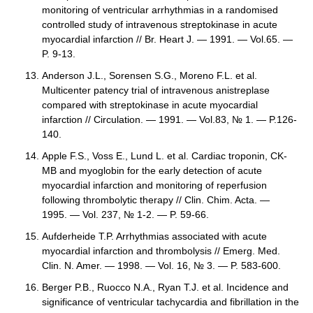
monitoring of ventricular arrhythmias in a randomised
controlled study of intravenous streptokinase in acute
myocardial infarction // Br. Heart J. — 1991. — Vol.65. —
P. 9-13.
Anderson J.L., Sorensen S.G., Moreno F.L. et al.
Multicenter patency trial of intravenous anistreplase
compared with streptokinase in acute myocardial
infarction // Circulation. — 1991. — Vol.83, № 1. — P.126-
140.
Apple F.S., Voss E., Lund L. et al. Cardiac troponin, CK-
MB and myoglobin for the early detection of acute
myocardial infarction and monitoring of reperfusion
following thrombolytic therapy // Clin. Chim. Acta. —
1995. — Vol. 237, № 1-2. — P. 59-66.
Aufderheide T.P. Arrhythmias associated with acute
myocardial infarction and thrombolysis // Emerg. Med.
Clin. N. Amer. — 1998. — Vol. 16, № 3. — P. 583-600.
Berger P.B., Ruocco N.A., Ryan T.J. et al. Incidence and
significance of ventricular tachycardia and fibrillation in the