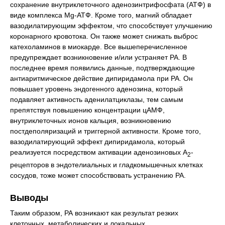
сохранение внутриклеточного аденозинтрифосфата (АТФ) в
виде комплекса Mg-АТФ. Кроме того, магний обладает
вазодилатирующим эффектом, что способствует улучшению
коронарного кровотока. Он также может снижать выброс
катехоламинов в миокарде. Все вышеперечисленное
предупреждает возникновение и/или устраняет РА. В
последнее время появились данные, подтверждающие
антиаритмическое действие дипиридамола при РА. Он
повышает уровень эндогенного аденозина, который
подавляет активность аденилатциклазы, тем самым
препятствуя повышению концентрации цАМФ,
внутриклеточных ионов кальция, возникновению
постдеполяризаций и триггерной активности. Кроме того,
вазодилатирующий эффект дипиридамола, который
реализуется посредством активации аденозиновых А
-
2
рецепторов в эндотелиальных и гладкомышечных клетках
сосудов, тоже может способствовать устранению РА.
Выводы
Таким образом, РА возникают как результат резких
клеточных, метаболических и локальных