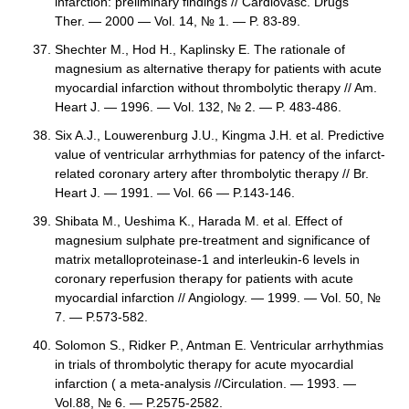
infarction: preliminary findings // Cardiovasc. Drugs
Ther. — 2000 — Vol. 14, № 1. — P. 83-89.
Shechter M., Hod H., Kaplinsky E. The rationale of
magnesium as alternative therapy for patients with acute
myocardial infarction without thrombolytic therapy // Am.
Heart J. — 1996. — Vol. 132, № 2. — P. 483-486.
Six A.J., Louwerenburg J.U., Kingma J.H. et al. Predictive
value of ventricular arrhythmias for patency of the infarct-
related coronary artery after thrombolytic therapy // Br.
Heart J. — 1991. — Vol. 66 — P.143-146.
Shibata M., Ueshima K., Harada M. et al. Effect of
magnesium sulphate pre-treatment and significance of
matrix metalloproteinase-1 and interleukin-6 levels in
coronary reperfusion therapy for patients with acute
myocardial infarction // Angiology. — 1999. — Vol. 50, №
7. — P.573-582.
Solomon S., Ridker P., Antman E. Ventricular arrhythmias
in trials of thrombolytic therapy for acute myocardial
infarction ( a meta-analysis //Circulation. — 1993. —
Vol.88, № 6. — P.2575-2582.