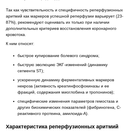
Так как чувствительность и специфичность реперфузионных
аритмий как маркеров успешной реперфузии варьирует (23-
87%), рекомендуют оценивать их только при наличии
дополнительных критериев восстановления коронарного
кровотока.
К ним относят:
быстрое купирование болевого синдрома;
быструю эволюцию ЭКГ-изменений (динамику
сегмента ST);
ускоренную динамику ферментативных маркеров
некроза (активность креатинфосфокиназы и ее
фракций, содержания миоглобина и тропонинов);
специфические изменения параметров гемостаза и
других биохимических показателей (фибриногена, С-
реактивного протеина, амилоида-А).
Характеристика реперфузионных аритмий