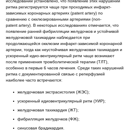
исследований установлено, что появление этих нарушений
ритма регистрируется чаще при проходимых инфаркт-
зависимых коронарных артериях (patent artery) по
сравнению с окклюзированными артериями (non-
patent artery). В некоторых исследованиях отмечается, что
появление ранней фибрилляции желудочков и устойчивой
желудочковой тахикардии наблюдается при
продолжающейся окклюзии инфаркт-зависимой коронарной
артерии, тогда как неустойчивая желудочковая тахикардия и
ускоренный идио-вентрикулярный ритм чаще возникают
после применения тромболитической терапии (ТЛТ),
особенно в первые 6 часов лечения. Среди таких нарушений
ритма с документированной связью с реперфузией
наиболее часто встречаются:
желудочковая экстрасистолия (ЖЭС);
ускоренный идиовентрикулярный ритм (УИР);
желудочковая тахикардия (ЖТ);
фибрилляция желудочков (ФЖ);
синусовая брадикардия.