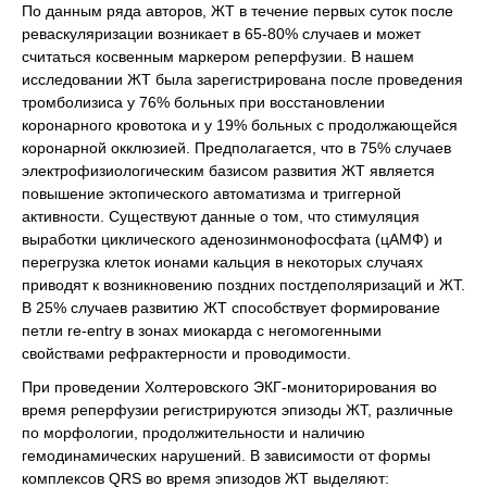
По данным ряда авторов, ЖТ в течение первых суток после
реваскуляризации возникает в 65-80% случаев и может
считаться косвенным маркером реперфузии. В нашем
исследовании ЖТ была зарегистрирована после проведения
тромболизиса у 76% больных при восстановлении
коронарного кровотока и у 19% больных с продолжающейся
коронарной окклюзией. Предполагается, что в 75% случаев
электрофизиологическим базисом развития ЖТ является
повышение эктопического автоматизма и триггерной
активности. Существуют данные о том, что стимуляция
выработки циклического аденозинмонофосфата (цАМФ) и
перегрузка клеток ионами кальция в некоторых случаях
приводят к возникновению поздних постдеполяризаций и ЖТ.
В 25% случаев развитию ЖТ способствует формирование
петли re-entry в зонах миокарда с негомогенными
свойствами рефрактерности и проводимости.
При проведении Холтеровского ЭКГ-мониторирования во
время реперфузии регистрируются эпизоды ЖТ, различные
по морфологии, продолжительности и наличию
гемодинамических нарушений. В зависимости от формы
комплексов QRS во время эпизодов ЖТ выделяют: