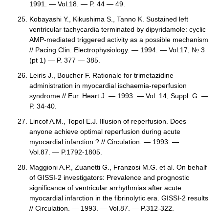
1991. — Vol.18. — P. 44 — 49.
Kobayashi Y., Kikushima S., Tanno K. Sustained left
ventricular tachycardia terminated by dipyridamole: cyclic
AMP-mediated triggered activity as a possible mechanism
// Pacing Clin. Electrophysiology. — 1994. — Vol.17, № 3
(pt 1) — P. 377 — 385.
Leiris J., Boucher F. Rationale for trimetazidine
administration in myocardial ischaemia-reperfusion
syndrome // Eur. Heart J. — 1993. — Vol. 14, Suppl. G. —
P. 34-40.
Lincof A.M., Topol E.J. Illusion of reperfusion. Does
anyone achieve optimal reperfusion during acute
myocardial infarction ? // Circulation. — 1993. —
Vol.87. — P.1792-1805.
Maggioni A.P., Zuanetti G., Franzosi M.G. et al. On behalf
of GISSI-2 investigators: Prevalence and prognostic
significance of ventricular arrhythmias after acute
myocardial infarction in the fibrinolytic era. GISSI-2 results
// Circulation. — 1993. — Vol.87. — P.312-322.