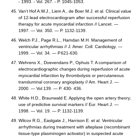
- 1993. - Vol. 267. - P. 1045-1053.
Van’t Hof A.W.J., Liem A., de Boer M.J. et al. Clinical value
of 12-lead electrocardiogram after successful reperfusion
therapy for acute myocardial infarction // Lancet. —
1997. — Vol. 350. — P. 1132-1139.
Welch P.J., Page R.L., Hamdan M.H. Management of
ventricular arrhythmias // J. Amer. Coll. Cardiology. —
1999. — Vol. 34. — P.621-630.
Wehrens X., Doevendans P., Ophuis T. A comparison of
electrocardiographic changes during reperfusion of acute
myocardial infarction by thrombolysis or percutaneous
transluminal coronary angioplasty // Am. Heart J. —
2000. — Vol.139. — P. 430- 436.
White H.D., Braunwald E. Applying the open artery theory;
use of predictive survival markers // Eur. Heart J. —
1998. — Vol. 19. — P. 1132-1139.
Wilcox R.G., Eastgate J., Harrison E. et al. Ventricular
arrhythmias during treatment with alteplase (recombinant
tissue-type plasminogen activator) in suspected acute