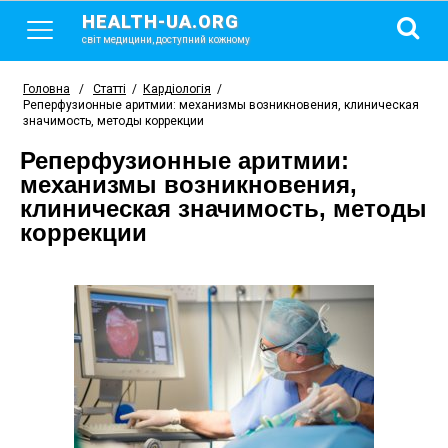
HEALTH-UA.ORG
світ медицини, доступний кожному
Головна
/
Статті
/
Кардіологія
/
Реперфузионные аритмии: механизмы возникновения, клиническая
значимость, методы коррекции
Реперфузионные аритмии:
механизмы возникновения,
клиническая значимость, методы
коррекции