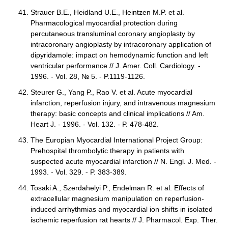
Strauer B.E., Heidland U.E., Heintzen M.P. et al.
Pharmacological myocardial protection during
percutaneous transluminal coronary angioplasty by
intracoronary angioplasty by intracoronary application of
dipyridamole: impact on hemodynamic function and left
ventricular performance // J. Amer. Coll. Cardiology. -
1996. - Vol. 28, № 5. - P.1119-1126.
Steurer G., Yang P., Rao V. et al. Acute myocardial
infarction, reperfusion injury, and intravenous magnesium
therapy: basic concepts and clinical implications // Am.
Heart J. - 1996. - Vol. 132. - P. 478-482.
The Europian Myocardial International Project Group:
Prehospital thrombolytic therapy in patients with
suspected acute myocardial infarction // N. Engl. J. Med. -
1993. - Vol. 329. - P. 383-389.
Tosaki A., Szerdahelyi P., Endelman R. et al. Effects of
extracellular magnesium manipulation on reperfusion-
induced arrhythmias and myocardial ion shifts in isolated
ischemic reperfusion rat hearts // J. Pharmacol. Exp. Ther.