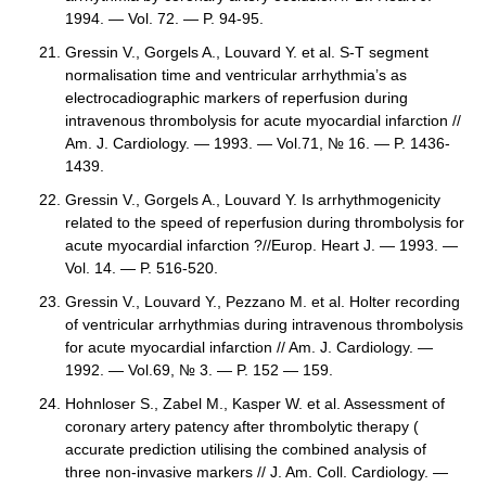
1994. — Vol. 72. — P. 94-95.
Gressin V., Gorgels A., Louvard Y. et al. S-T segment
normalisation time and ventricular arrhythmia’s as
electrocadiographic markers of reperfusion during
intravenous thrombolysis for acute myocardial infarction //
Am. J. Cardiology. — 1993. — Vol.71, № 16. — P. 1436-
1439.
Gressin V., Gorgels A., Louvard Y. Is arrhythmogenicity
related to the speed of reperfusion during thrombolysis for
acute myocardial infarction ?//Europ. Heart J. — 1993. —
Vol. 14. — P. 516-520.
Gressin V., Louvard Y., Pezzano M. et al. Holter recording
of ventricular arrhythmias during intravenous thrombolysis
for acute myocardial infarction // Am. J. Cardiology. —
1992. — Vol.69, № 3. — P. 152 — 159.
Hohnloser S., Zabel M., Kasper W. et al. Assessment of
coronary artery patency after thrombolytic therapy (
accurate prediction utilising the combined analysis of
three non-invasive markers // J. Am. Coll. Cardiology. —