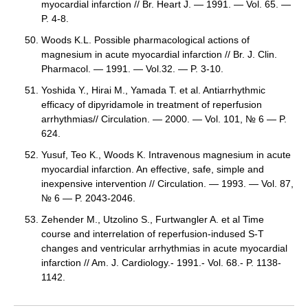
myocardial infarction // Br. Heart J. — 1991. — Vol. 65. —
P. 4-8.
Woods K.L. Possible pharmacological actions of
magnesium in acute myocardial infarction // Br. J. Clin.
Pharmacol. — 1991. — Vol.32. — P. 3-10.
Yoshida Y., Hirai M., Yamada T. et al. Antiarrhythmic
efficacy of dipyridamole in treatment of reperfusion
arrhythmias// Circulation. — 2000. — Vol. 101, № 6 — P.
624.
Yusuf, Teo K., Woods K. Intravenous magnesium in acute
myocardial infarction. An effective, safe, simple and
inexpensive intervention // Circulation. — 1993. — Vol. 87,
№ 6 — P. 2043-2046.
Zehender M., Utzolino S., Furtwangler A. et al Time
course and interrelation of reperfusion-indused S-T
changes and ventricular arrhythmias in acute myocardial
infarction // Am. J. Cardiology.- 1991.- Vol. 68.- P. 1138-
1142.