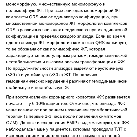
мономорфную, множественную мономорфную и
полиморфную ЖТ. При всех эпизодах мономорфной ЖТ
комплексы QRS имеют одинаковую конфигурацию, при
множественной мономорфной ЖТ морфология комплексов
QRS в различных эпизодах неодинакова при их одинаковой
конфигурации в пределах каждого эпизода. Если во время
одного эпизода ЖТ морфология комплекса QRS варьирует,
то ее обозначают как полиморфную ЖТ, которая
характеризуется нерегулярным ритмом, гемодинамической
нестабильностью и высоким риском трансформации в ФЖ.
По продолжительности эпизодов выделяют неустойчивую
(<30 с) и устойчивую (>30 с) ЖТ. По наличию
гемодинамических нарушений различают гемодинамически
стабильную и нестабильную ЖТ.
При восстановлении коронарного кровотока ФЖ развивается
нечасто — у 6-10% пациентов. Отмечено, что эпизоды ФЖ
чаще возникают при раннем назначении тромболитической
терапии (в первые 1-3 часа после появления симптомов
ОИМ). Данные исследования EMIP свидетельствуют, что ФЖ
наблюдалась чаще у пациентов, которым проводили ТЛТ с
использованием анистреплазы, что связывают с ранней