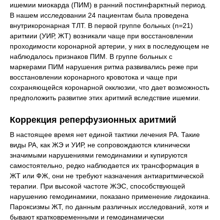
ишемии миокарда (ПИМ) в ранний постинфарктный период.
В нашем исследовании 24 пациентам была проведена
внутрикоронарная ТЛТ. В первой группе больных (n=21)
аритмии (УИР, ЖТ) возникали чаще при восстановлении
проходимости коронарной артерии, у них в последующем не
наблюдалось признаков ПИМ. В группе больных с
маркерами ПИМ нарушения ритма развивались реже при
восстановлении коронарного кровотока и чаще при
сохраняющейся коронарной окклюзии, что дает возможность
предположить развитие этих аритмий вследствие ишемии.
Коррекция реперфузионных аритмий
В настоящее время нет единой тактики лечения РА. Такие
виды РА, как ЖЭ и УИР, не сопровождаются клинически
значимыми нарушениями гемодинамики и купируются
самостоятельно, редко наблюдается их трансформация в
ЖТ или ФЖ, они не требуют назначения антиаритмической
терапии. При высокой частоте ЖЭС, способствующей
нарушению гемодинамики, показано применение лидокаина.
Пароксизмы ЖТ, по данным различных исследований, хотя и
бывают кратковременными и гемодинамически