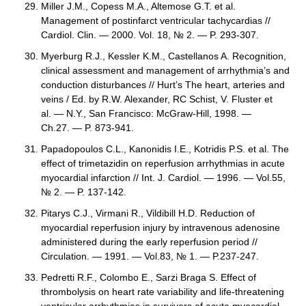
Miller J.M., Copess M.A., Altemose G.T. et al.
Management of postinfarct ventricular tachycardias //
Cardiol. Clin. — 2000. Vol. 18, № 2. — P. 293-307.
Myerburg R.J., Kessler K.M., Castellanos A. Recognition,
clinical assessment and management of arrhythmia’s and
conduction disturbances // Hurt’s The heart, arteries and
veins / Ed. by R.W. Alexander, RC Schist, V. Fluster et
al. — N.Y., San Francisco: McGraw-Hill, 1998. —
Ch.27. — P. 873-941.
Papadopoulos C.L., Kanonidis I.E., Kotridis P.S. et al. The
effect of trimetazidin on reperfusion arrhythmias in acute
myocardial infarction // Int. J. Cardiol. — 1996. — Vol.55,
№ 2. — P. 137-142.
Pitarys C.J., Virmani R., Vildibill H.D. Reduction of
myocardial reperfusion injury by intravenous adenosine
administered during the early reperfusion period //
Circulation. — 1991. — Vol.83, № 1. — P.237-247.
Pedretti R.F., Colombo E., Sarzi Braga S. Effect of
thrombolysis on heart rate variability and life-threatening
ventricular arrhythmias in survivors of acute myocardial