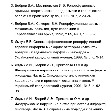
Бобров В.А., Малиновская И.Э. Реперфузионные
аритмии: теоретические предпосылки и клинические
аспекты // Врачебное дело, 1993, № 7, с.23-30.
Бобров В.А., Симорот В.Н. Реперфузионные аритмии:
механизмы развития, пути коррекции //
Терапевтический архив, 1993, т. 65, № 9, с. 56-62.
Дыкун Я.В. Оценка эффективности реперфузионной
терапии инфаркта миокарда: от теории «открытой
артерии» к адекватной перфузии миокарда //
Український кардіологічний журнал, 1999, № 3, с. 9-14.
Дядык А.И., Багрий А.Э., Приколота О.А и др.
Желудочковые нарушения ритма при остром инфаркте
миокарда. Часть 1. Эпидемиология, клиническая
характеристика и прогностическая значимость //
Український кардіологічний журнал, 2001, № 3, с. 92-
98.
Дядык А.И., Багрий А.Э., Приколота О.А. и др.
Желудочковые нарушения ритма при остром инфаркте
миокарда. Часть 3. Современные подходы к лечению