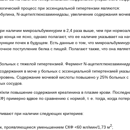
логический процесс при эссенциальной гипертензии являются:
обулина, N-ацетилглюкозaминидазы, увеличение содержания мочев
ри наличии микроальбуминурии в 2,4 раза выше, чем при нормоал
 конца не ясно, однако полагают, что ее наличие указывает на на
ункции почек в будущем. Есть данные о том, что микроальбуминур
очное поступление белка с пищей. Полагают также, что она являе
больных с тяжелой гипертензией. Фермент N-ацетилглюкозaминид
содержания в моче у больных с эссенциальной гипертензией указы
 уровень. Содержание мочевой кислоты повышено у 25% больных с
ых сосудов.
и/или повышение содержания креатинина в плазме крови. Последн
) примерно вдвое по сравнению с нормой, т. е. тогда, когда поте
вливают при наличии следующих критериев:
2
ек, проявляющееся уменьшением СКФ <60 мл/мин/1,73 м
;