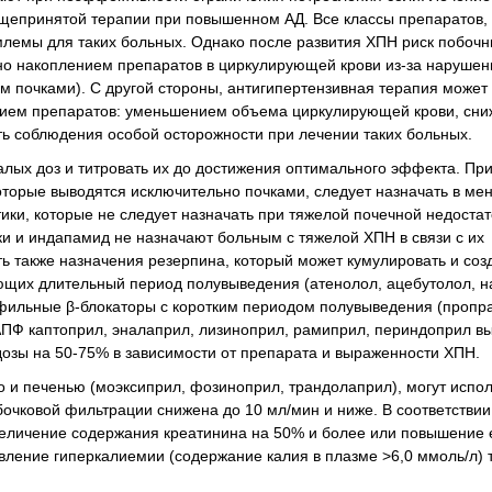
бщепринятой терапии при повышенном АД. Все классы препаратов,
млемы для таких больных. Однако после развития ХПН риск побоч
ено накоплением препаратов в циркулирующей крови из-за нарушен
ом почками). С другой стороны, антигипертензивная терапия может 
вием препаратов: уменьшением объема циркулирующей крови, сни
ь соблюдения особой осторожности при лечении таких больных.
лых доз и титровать их до достижения оптимального эффекта. При
оторые выводятся исключительно почками, следует назначать в ме
и, которые не следует назначать при тяжелой почечной недостат
и и индапамид не назначают больным с тяжелой ХПН в связи с их
ь также назначения резерпина, который может кумулировать и соз
ющих длительный период полувыведения (атенолол, ацебутолол, н
офильные β-блокаторы с коротким периодом полувыведения (пропр
АПФ каптоприл, эналаприл, лизиноприл, рамиприл, периндоприл в
озы на 50-75% в зависимости от препарата и выраженности ХПН.
 и печенью (моэксиприл, фозиноприл, трандолаприл), могут испол
бочковой фильтрации снижена до 10 мл/мин и ниже. В соответствии
еличение содержания креатинина на 50% и более или повышение 
ление гиперкалиемии (содержание калия в плазме >6,0 ммоль/л) 