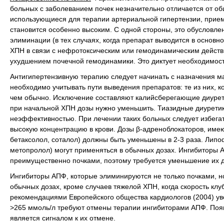
больных с заболеванием почек незначительно отличается от о
использующиеся для терапии артериальной гипертензии, прие
становится особенно высоким. С одной стороны, это обусловл
элиминации (в тех случаях, когда препарат выводится в основн
ХПН в связи с нефротоксическим или гемодинамическим дейст
ухудшением почечной гемодинамики. Это диктует необходимост
Антигипертензивную терапию следует начинать с назначения ма
необходимо учитывать пути выведения препаратов: те из них, к
чем обычно. Исключение составляют калийсберегающие диуретик
при начальной ХПН дозы нужно уменьшить. Тиазидные диуретик
неэффективностью. При лечении таких больных следует избегат
высокую концентрацию в крови. Дозы β-адреноблокаторов, име
бетаксолол, соталол) должны быть уменьшены в 2-3 раза. Лип
метопролол) могут применяться в обычных дозах. Ингибиторы 
преимущественно почками, поэтому требуется уменьшение их д
Ингибиторы АПФ, которые элиминируются не только почками, но
обычных дозах, кроме случаев тяжелой ХПН, когда скорость клу
рекомендациями Европейского общества кардиологов (2004) ув
>265 ммоль/л требуют отмены терапии ингибиторами АПФ. Появ
является сигналом к их отмене.