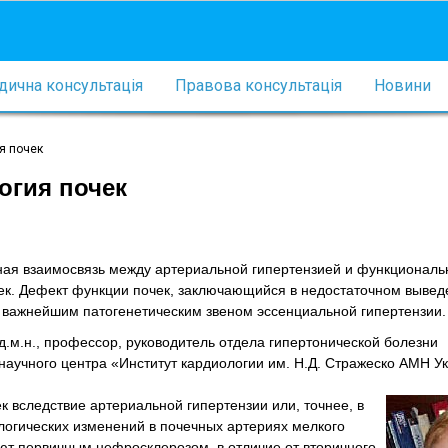
ична консультація
Правова консультація
Новини
я почек
огия почек
ная взаимосвязь между артериальной гипертензией и функционал
ек. Дефект функции почек, заключающийся в недостаточном вывед
т важнейшим патогенетическим звеном эссенциальной гипертензии.
д.м.н., профессор, руководитель отдела гипертонической болезни
аучного центра «Институт кардиологии им. Н.Д. Стражеско АМН Ук
 вследствие артериальной гипертензии или, точнее, в
логических изменений в почечных артериях мелкого
ют первичным нефросклерозом, в отличие от вторичного