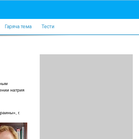
Гаряча тема
Тести
ьным
ении натрия
раины», г.