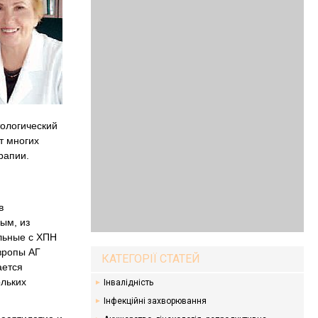
тологический
т многих
рапии.
в
ым, из
льные с ХПН
вропы АГ
КАТЕГОРІЇ СТАТЕЙ
ается
ольких
Інвалідність
Інфекційні захворювання