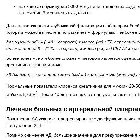
наличие альбуминурии >300 мг/сут или отношение содерж
г в течение 3 месяцев или дольше.
Для оценки скорости клубочковой фильтрации в общеврачебной 
который можно вычислять по различным формулам. Наиболее ши
для мужчин рКК = (140 – возраст) х масса (кг) / 72 х креатини
для женщин рКК = (140 – возраст) х масса (кг) х 0,85 / 72 х к
Более точным, но и более сложным методом является оценка с
креатинина в крови и моче:
КК (мл/мин) = креатинин мочи (мг/дл) х объем мочи (мл/сут) /
Нормальные показатели клиренса креатинина для мужчин 20-50
2
мл/мин/1,73 м
. После 40 лет этот показатель уменьшается на 
Лечение больных с артериальной гиперте
Повышение АД ускоряет прогрессирование дисфункции почек, а
наступления ХПН.
Помимо снижения АД, большое значение для предупреждения не