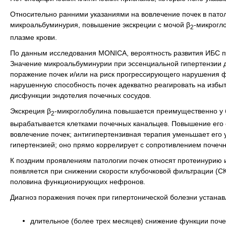
Относительно ранними указаниями на вовлечение почек в пато
микроальбуминурия, повышение экскреции с мочой β
-микрогл
2
плазме крови.
По данным исследования MONICA, вероятность развития ИБС п
Значение микроальбуминурии при эссенциальной гипертензии до
поражение почек и/или на риск прогрессирующего нарушения ф
нарушенную способность почек адекватно реагировать на избыт
дисфункции эндотелия почечных сосудов.
Экскреция β
-микроглобулина повышается преимущественно у 
2
вырабатывается клетками почечных канальцев. Повышение его 
вовлечение почек; антигипертензивная терапия уменьшает его
гипертензией; оно прямо коррелирует с сопротивлением почечн
К поздним проявлениям патологии почек относят протеинурию 
появляется при снижении скорости клубочковой фильтрации (СКФ
половина функционирующих нефронов.
Диагноз поражения почек при гипертонической болезни устана
длительное (более трех месяцев) снижение функции поч