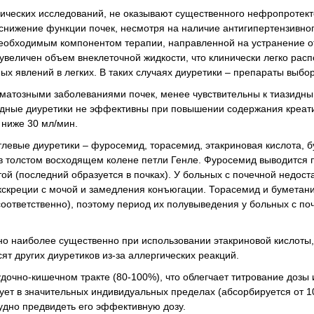
нических исследований, не оказывают существенного нефропротект
снижение функции почек, несмотря на наличие антигипертензивно
еобходимым компонентом терапии, направленной на устранение о
величен объем внеклеточной жидкости, что клинически легко расп
ых явлений в легких. В таких случаях диуретики – препараты выбор
матозными заболеваниями почек, менее чувствительны к тиазидн
идные диуретики не эффективны при повышении содержания креати
 ниже 30 мл/мин.
левые диуретики – фуросемид, торасемид, этакриновая кислота, б
в толстом восходящем колене петли Генле. Фуросемид выводится 
ой (последний образуется в почках). У больных с почечной недост
кскреции с мочой и замедления конъюгации. Торасемид и буметан
 соответственно), поэтому период их полувыведения у больных с по
но наиболее существенно при использовании этакриновой кислоты, 
т других диуретиков из-за аллергических реакций.
очно-кишечном тракте (80-100%), что облегчает титрование дозы
ует в значительных индивидуальных пределах (абсорбируется от 1
трудно предвидеть его эффективную дозу.