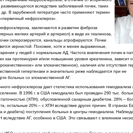
 развивающегося вследствие заболеваний почек, таких
и др. В зарубежной литературе часто применяют термин
 «первичный нефросклероз».
 нефросклероза, заключаются в развитии фиброза
рных мелких артерий и артериол) в виде их гиалиноза,
очки склерозируются, канальцы атрофируются. Почки
вится зернистой. Похожие, хотя и менее выраженные,
тарения у людей с нормальным АД. Частота вовлечения почек в па
их как протеинурия и/или повышение уровня креатинина, зависит о
брокачественное» или злокачественное), наличия или отсутствия те
ественной гипертензии и значительно реже наблюдается при ее
ти больных со злокачественной АГ.
чного нефросклероза дает статистика использования гемодиализа 
селению. В 1996 г. в США гемодиализ был проведен 290 тыс. больн
статочностью (ХПН), обусловленной сахарным диабетом, 28% – бо
а, остальные 20% – с ХПН вследствие других причин. В странах Е
та и диабета) поступления больных в центры гемодиализа. Наблюд
 вследствие АГ, особенно в США. Это связывают с влиянием неск