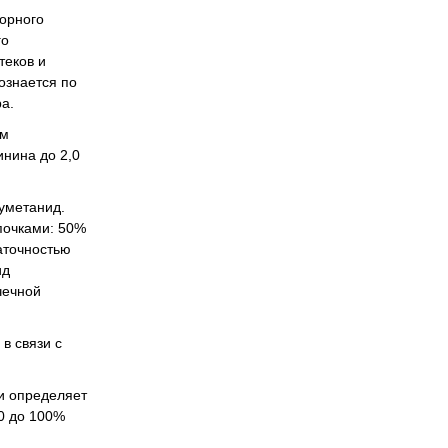
орного
го
теков и
ознается по
а.
ым
нина до 2,0
уметанид.
почками: 50%
аточностью
ид
чечной
в связи с
 и определяет
0 до 100%