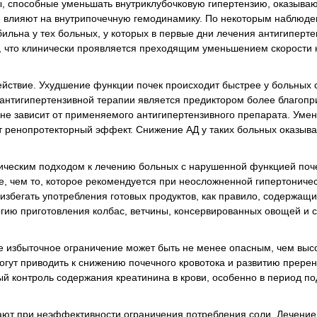
ы, способные уменьшать внутриклубочковую гипертензию, оказыва
не влияют на внутрипочечную гемодинамику. По некоторым наблюд
ильна у тех больных, у которых в первые дни лечения антигиперт
, что клинически проявляется преходящим уменьшением скорости 
йствие. Ухудшение функции почек происходит быстрее у больных 
антигипертензивной терапии является предиктором более благопр
 не зависит от применяемого антигипертензивного препарата. Уме
т ренопротекторный эффект. Снижение АД у таких больных оказыва
еским подходом к лечению больных с нарушенной функцией поче
е, чем то, которое рекомендуется при неосложненной гипертоничес
 избегать употребления готовых продуктов, как правило, содержащи
огию приготовления колбас, ветчины, консервированных овощей и с
ее избыточное ограничение может быть не менее опасным, чем выс
огут приводить к снижению почечного кровотока и развитию прере
й контроль содержания креатинина в крови, особенно в период п
ют при неэффективности ограничения потребления соли. Лечение