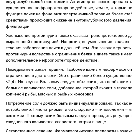
внутриклубочковой гипертензии. Антигипертензивные препарат
существенное нефропротекторное действие, чем те, которые 
функция почек на фоне антигипертензивной терапии более стаб
средствами происходит снижение внутриклубочкового давления
фильтрации.
Уменьшение протеинурии также оказывает ренопротекторное де
выраженной протеинурией. Напротив, ее уменьшение в начале 
течения заболевания почек в дальнейшем. Эта закономерность
протеинурии вследствие ограничения белка в диете также имее
дополнительное нефропротекторное действие.
Немедикаментозная терапия.
Наиболее важным нефармакологич
ограничение в диете соли. Это ограничение более существенно
<2,4 г Na в сутки. Больному следует объяснить, что необходимо
большое количество соли, добавление которой входит в технол
копченой рыбы, мясных и рыбных консервов.
Потребление соли должно быть индивидуализировано, так как 
потребление. Гипонатриемия и ее следствие – гиповолемия – м
азотемии. Поэтому таким больным следует проводить регулярны
ежедневного количества хлористого натрия в пище.
Лекарственное лечение.
Фармакологические препараты назнача