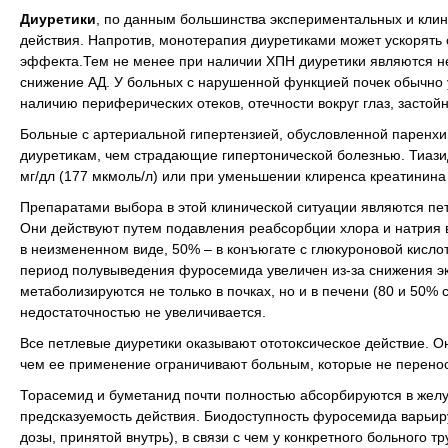
Диуретики
, по данным большинства экспериментальных и кли
действия. Напротив, монотерапия диуретиками может ускорять 
эффекта.Тем не менее при наличии ХПН диуретики являются н
снижение АД. У больных с нарушенной функцией почек обычно у
наличию периферических отеков, отечности вокруг глаз, застойн
Больные с артериальной гипертензией, обусловленной паренхи
диуретикам, чем страдающие гипертонической болезнью. Тиаз
мг/дл (177 мкмоль/л) или при уменьшении клиренса креатинина
Препаратами выбора в этой клинической ситуации являются пет
Они действуют путем подавления реабсорбции хлора и натрия 
в неизмененном виде, 50% – в конъюгате с глюкуроновой кислот
период полувыведения фуросемида увеличен из-за снижения э
метаболизируются не только в почках, но и в печени (80 и 50%
недостаточностью не увеличивается.
Все петлевые диуретики оказывают ототоксическое действие. О
чем ее применение ограничивают больным, которые не перенося
Торасемид и буметанид почти полностью абсорбируются в желуд
предсказуемость действия. Биодоступность фуросемида варьир
дозы, принятой внутрь), в связи с чем у конкретного больного 