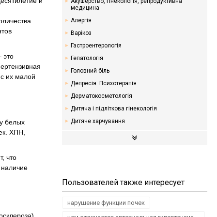
десятилетие и
Акушерство, гінекологія, репродуктивна
медицина
оличества
Алергія
нтов
Варікоз
Гастроентерологія
 это
Гепатологія
пертензивная
Головний біль
 с их малой
Депресія. Психотерапія
й
Дерматокосметологія
Дитяча і підліткова гінекологія
Дитяче харчування
 у белых
ек. ХПН,
Ендокринологія. Цукровий діабет
Кардіологія
, что
Мамологія
 наличие
Надлишкова вага. Дієти
Пользователей также интересует
Неврологія
Онкологія
нарушение функции почек
Отоларингологія
осклероза).