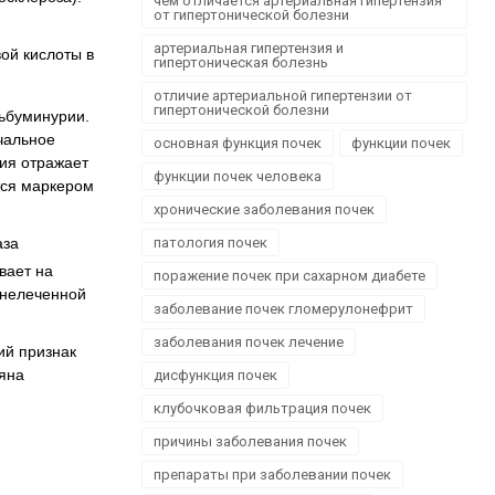
чем отличается артериальная гипертензия
Офтальмологія
от гипертонической болезни
Проктологія
артериальная гипертензия и
ой кислоты в
гипертоническая болезнь
Пульмонологія, фтизіатрія
отличие артериальной гипертензии от
Стоматологія. Захворювання порожнини рота
гипертонической болезни
ьбуминурии.
Травматологія і ортопедія
чальное
основная функция почек
функции почек
Урологія і нефрологія
ия отражает
функции почек человека
Школа здоров'я
тся маркером
хронические заболевания почек
Щеплення
аза
патология почек
вает на
поражение почек при сахарном диабете
 нелеченной
заболевание почек гломерулонефрит
заболевания почек лечение
ий признак
ряна
дисфункция почек
клубочковая фильтрация почек
причины заболевания почек
препараты при заболевании почек