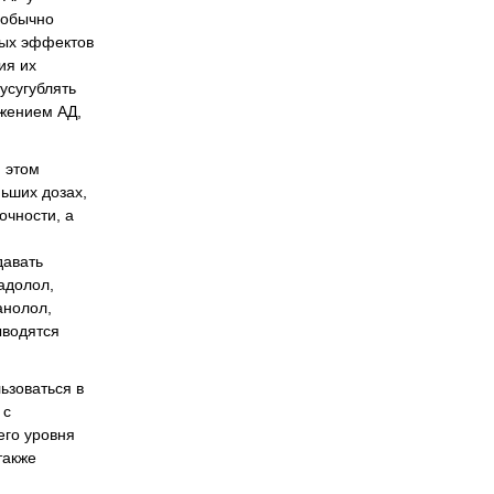
 обычно
ных эффектов
ия их
усугублять
жением АД,
 этом
ньших дозах,
очности, а
давать
адолол,
анолол,
ыводятся
ьзоваться в
 с
его уровня
также