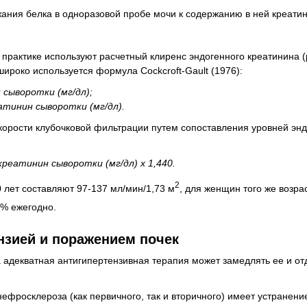
ания белка в одноразовой пробе мочи к содержанию в ней креатин
практике используют расчетный клиренс эндогенного креатинина (
роко используется формула Cockcroft-Gault (1976):
н сыворотки (мг/дл);
реатинин сыворотки (мг/дл).
корости клубочковой фильтрации путем сопоставления уровней энд
 креатинин сыворотки (мг/дл) х 1,440.
2
 лет составляют 97-137 мл/мин/1,73 м
, для женщин того же возра
1% ежегодно.
нзией и поражением почек
 адекватная антигипертензивная терапия может замедлять ее и от
фросклероза (как первичного, так и вторичного) имеет устранени