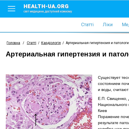
HEALTH-UA.ORG
світ медицини, доступний кожному
Статті
Ліки
Мед
Головна
/
Статті
/
Кардіологія
/
Артериальная гипертензия и патологи
Артериальная гипертензия и патол
Существует тес
состоянием поч
и воды, считаю
Е.П. Свищенко, 
Национального н
Киев
Поражение почек
результате пато
калибра называ