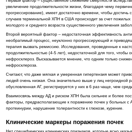
Первый фактор – существенное снижение смертности вследствие
увеличение продолжительности жизни, благодаря чему первичн
прогрессирование), имеет достаточно времени, чтобы достичь с
случаев терминальной ХПН в США происходит за счет пожилых 
молодого и среднего возраста существенного увеличения забо
Второй вероятный фактор – недостаточная эффективность анти
необратимый процесс, неуклонно прогрессирующий и приводящи
терапия вызвать ремиссию. Исследования, проведенные к насто
продолжительностью (4-5 лет), недостаточной для того, чтобы 
нефросклероз. Высказывается мнение, что одним только сниж
нефросклероза.
Считают, что даже мягкая и умеренная гипертензия может приво
людей очень низкая. Она значительно выше у лиц негроидной 
обусловленная АГ, регистрируется у них в 6 раз чаще, чем сред
Взаимосвязь между АД и риском ХПН была сильнее и более пост
факторы, предрасполагающие к поражению почек у больных с АГ
протеинурии, нарушение толерантности к глюкозе, курение.
Клинические маркеры поражения почек
Нет специфических клинических признаков, которые ясно указы