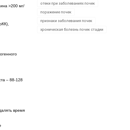
отеки при заболеваниях почек
ина >200 мг/
поражение почек
признаки заболевания почек
рКК),
хроническая болезнь почек стадии
огенного
ста – 88-128
далять время
е