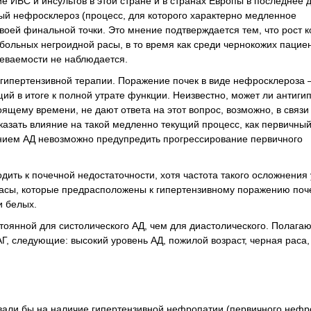
 ИБС и инсультов в этой стране и в странах Европы в последнее 
ый нефросклероз (процесс, для которого характерно медленное
воей финальной точки. Это мнение подтверждается тем, что рост к
больных негроидной расы, в то время как среди чернокожих пацие
леваемости не наблюдается.
гипертензивной терапии. Поражение почек в виде нефросклероза –
й в итоге к полной утрате функции. Неизвестно, может ли антиги
ящему времени, не дают ответа на этот вопрос, возможно, в связи
оказать влияние на такой медленно текущий процесс, как первичны
ением АД невозможно предупредить прогрессирование первичного
дить к почечной недостаточности, хотя частота такого осложнения
расы, которые предрасположены к гипертензивному поражению поч
и белых.
оянной для систолического АД, чем для диастолического. Полагают
, следующие: высокий уровень АД, пожилой возраст, черная раса,
вали бы на наличие гипертензивной нефропатии (первичного нефр