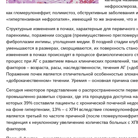
нефросклероза,
как гломерулонефрит, поликистоз, обструктивные заболевания 
«гипертензивная нефропатия», имеющий то же значение, что и
Структурные изменения в почках, характерные для первичного
паренхимы, поражении сосудов (преимущественно прегломеруля
фиброплазии интимы, утолщения медии. В поздней стадии клуб
уменьшаются в размерах, сморщиваются, их поверхность стано
изменения в почках происходят в процессе физиологического с
процесс при АГ с развитием явных клинических проявлений, так
факторов – возраста, расы, наследственности, течения АГ («до
Поражение почек является отличительной особенностью злокач
«доброкачественном» течении. Уремия – основная причина смер
Сегодня некоторое представление о распространенности перви
промышленно развитых странах, где эта процедура доступна на
которых 39% составили пациенты с хронической почечной недо
на фоне гипертензии, 13% – с ХПН вследствие гломерулонефрит
является третьей по частоте причиной (после гломерулонефри
тенденция к неуклонному увеличению количества больных с ХПН
факторов.