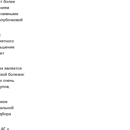
ют более
ениям
ензивными
клубочковой
с
иятного
ньшение
ет
к является
кой болезни:
х очень
упов,
окое
нальной
одбора
 АГ у