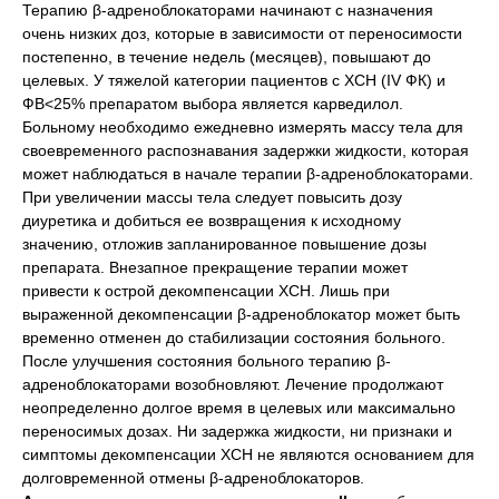
Терапию β-адреноблокаторами начинают с назначения
очень низких доз, которые в зависимости от переносимости
постепенно, в течение недель (месяцев), повышают до
целевых. У тяжелой категории пациентов с ХСН (IV ФК) и
ФВ<25% препаратом выбора является карведилол.
Больному необходимо ежедневно измерять массу тела для
своевременного распознавания задержки жидкости, которая
может наблюдаться в начале терапии β-адреноблокаторами.
При увеличении массы тела следует повысить дозу
диуретика и добиться ее возвращения к исходному
значению, отложив запланированное повышение дозы
препарата. Внезапное прекращение терапии может
привести к острой декомпенсации ХСН. Лишь при
выраженной декомпенсации β-адреноблокатор может быть
временно отменен до стабилизации состояния больного.
После улучшения состояния больного терапию β-
адреноблокаторами возобновляют. Лечение продолжают
неопределенно долгое время в целевых или максимально
переносимых дозах. Ни задержка жидкости, ни признаки и
симптомы декомпенсации ХСН не являются основанием для
долговременной отмены β-адреноблокаторов.