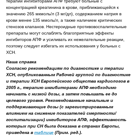
терапии ингибиторами АПФ требуют больные с
концентрацией креатинина в крови, приближающейся к
значению 265 мкмоль/л (3 мг/дл), содержанием натрия в
крови менее 135 ммоль/л, а также наличием критических
стенозов клапанов. Нестероидные противовоспалительные
препараты могут ослаблять благоприятные эффекты
ингибиторов АПФ и усиливать их нежелательные реакции,
поэтому следует избегать их использования у больных с
ХСН.
Наша справка
Согласно рекомендациям по диагностике и терапии
ХСН, опубликованным Рабочей группой по диагностике
и терапии ХСН Европейского общества кардиологов в
2005 г., терапию ингибиторами АПФ необходимо
начинать с низкой дозы, а затем повышать ее до
целевого уровня. Рекомендованные начальные и
поддерживающие дозы (с зарегистрированным
влиянием на снижение показателей смертности/
госпитализации) ингибиторов АПФ, эффективность
которых при СН была доказана в странах Европы,
приведена в
таблице
(Прим. ред.).