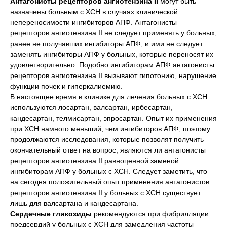
Антагонисты рецепторов ангиотензина ІІ
могут быть
назначены больным с ХСН в случаях клинической
непереносимости ингибиторов АПФ. Антагонисты
рецепторов ангиотензина ІІ не следует применять у больных,
ранее не получавших ингибиторы АПФ, и ими не следует
заменять ингибиторы АПФ у больных, которые переносят их
удовлетворительно. Подобно ингибиторам АПФ антагонисты
рецепторов ангиотензина ІІ вызывают гипотонию, нарушение
функции почек и гиперкалиемию.
В настоящее время в клинике для лечения больных с ХСН
используются лосартан, валсартан, ирбесартан,
кандесартан, телмисартан, эпросартан. Опыт их применения
при ХСН намного меньший, чем ингибиторов АПФ, поэтому
продолжаются исследования, которые позволят получить
окончательный ответ на вопрос, являются ли антагонисты
рецепторов ангиотензина ІІ равноценной заменой
ингибиторам АПФ у больных с ХСН. Следует заметить, что
на сегодня положительный опыт применения антагонистов
рецепторов ангиотензина ІІ у больных с ХСН существует
лишь для валсартана и кандесартана.
Сердечные гликозиды
рекомендуются при фибрилляции
предсердий у больных с ХСН для замедления частоты