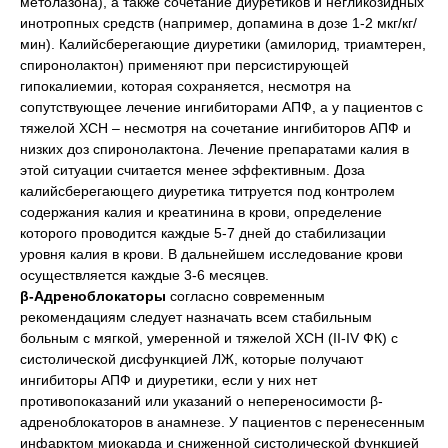
метолазона), а также сочетание диуретиков и негликозидных
инотропных средств (например, допамина в дозе 1-2 мкг/кг/
мин). Калийсберегающие диуретики (амилорид, триамтерен,
спиронолактон) применяют при персистирующей
гипокалиемии, которая сохраняется, несмотря на
сопутствующее лечение ингибиторами АПФ, а у пациентов с
тяжелой ХСН – несмотря на сочетание ингибиторов АПФ и
низких доз спиронолактона. Лечение препаратами калия в
этой ситуации считается менее эффективным. Доза
калийсберегающего диуретика титруется под контролем
содержания калия и креатинина в крови, определение
которого проводится каждые 5-7 дней до стабилизации
уровня калия в крови. В дальнейшем исследование крови
осуществляется каждые 3-6 месяцев.
β-Адреноблокаторы
согласно современным
рекомендациям следует назначать всем стабильным
больным с мягкой, умеренной и тяжелой ХСН (ІІ-IV ФК) с
систолической дисфункцией ЛЖ, которые получают
ингибиторы АПФ и диуретики, если у них нет
противопоказаний или указаний о непереносимости β-
адреноблокаторов в анамнезе. У пациентов с перенесенным
инфарктом миокарда и сниженной систолической функцией