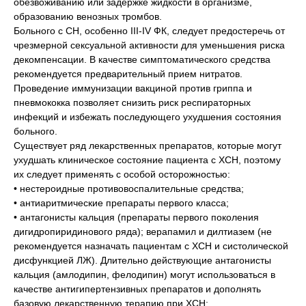
обезвоживанию или задержке жидкости в организме,
образованию венозных тромбов.
Больного с СН, особенно III-IV ФК, следует предостеречь от
чрезмерной сексуальной активности для уменьшения риска
декомпенсации. В качестве симптоматического средства
рекомендуется предварительный прием нитратов.
Проведение иммунизации вакциной против гриппа и
пневмококка позволяет снизить риск респираторных
инфекций и избежать последующего ухудшения состояния
больного.
Существует ряд лекарственных препаратов, которые могут
ухудшать клиническое состояние пациента с ХСН, поэтому
их следует применять с особой осторожностью:
• нестероидные противовоспалительные средства;
• антиаритмические препараты первого класса;
• антагонисты кальция (препараты первого поколения
дигидропиридинового ряда); верапамил и дилтиазем (не
рекомендуется назначать пациентам с ХСН и систолической
дисфункцией ЛЖ). Длительно действующие антагонисты
кальция (амлодипин, фелодипин) могут использоваться в
качестве антигипертензивных препаратов и дополнять
базовую лекарственную терапию при ХСН;