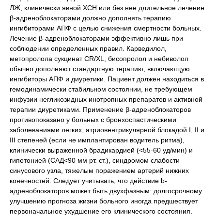
ЛЖ, клинически явной ХСН или без нее длительное лечение
β-адреноблокаторами должно дополнять терапию
ингибиторами АПФ с целью снижения смертности больных.
Лечение β-адреноблокаторами эффективно лишь при
соблюдении определенных правил. Карведилол,
метопролола сукцинат CR/XL, бисопролол и небиволол
обычно дополняют стандартную терапию, включающую
ингибиторы АПФ и диуретики. Пациент должен находиться в
гемодинамически стабильном состоянии, не требующем
инфузии негликозидных инотропных препаратов и активной
терапии диуретиками. Применение β-адреноблокаторов
противопоказано у больных с бронхоспастическими
заболеваниями легких, атриовентрикулярной блокадой I, II и
III степеней (если не имплантирован водитель ритма),
клинически выраженной брадикардией (<55-60 уд/мин) и
гипотонией (САД<90 мм рт. ст.), синдромом слабости
синусового узла, тяжелым поражением артерий нижних
конечностей. Следует учитывать, что действие b-
адреноблокаторов может быть двухфазным: долгосрочному
улучшению прогноза жизни больного иногда предшествует
первоначальное ухудшение его клинического состояния.