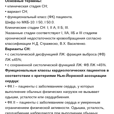
Основные термины:
• клиническая стадия СН;
• вариант СН;
• функциональный класс (ФК) пациента.
Шифр по МКБ-10: I 50, I 50.0.
Клинические стадии СН: I; II А; II Б; III.
Указанные стадии соответствуют I, IIА, IIБ и III стадиям
хронической недостаточности кровообращения согласно
классификации Н.Д. Стражеско, В.Х. Василенко.
Варианты СН:
• с систолической дисфункцией ЛЖ: фракция выброса (ФВ)
ЛЖ ≤45%;
• с сохраненной систолической функцией ЛЖ: ФВ ЛЖ >45%.
Функциональные классы кардиологических пациентов в
соответствии с критериями Нью-Йоркской ассоциации
сердца:
• ФК I – пациенты с заболеванием сердца, у которых
выполнение обычных физических нагрузок не вызывает
одышки, усталости или сердцебиения.
• ФК II – пациенты с заболеванием сердца и умеренным
ограничением физической активности. Одышка, усталость,
сердцебиение наблюдаются при выполнении обычных