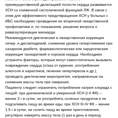
преимущественной дилатацией полости сердца развивается
ХСН со сниженной систолической функцией ЛЖ. В связи с
этим для эффективного предотвращения ХСН у больных с
ИБС необходимо проведение ее вторичной лекарственной
профилактики и, по показаниям, решение вопроса о
реваскуляризации миокарда.
Рекомендуются диетическая и лекарственная коррекции
гипер- и дислипидемий, снижение уровня гипергликемии при
сахарном диабете, фармакологическая или хирургическая
коррекция тахиаритмий и пороков сердца. Необходимо
устранять факторы, которые могут самостоятельно вызывать
повреждение сердца (отказ от курения, употребления
алкоголя и наркотиков, лечение гипертиреоза и др.),
проводить диетические мероприятия, направленные на
снижение массы тела при ожирении.
Пациенту следует ограничить потребление натрия хлорида с
пищей: при доклинической и умеренной ХСН (I-II ФК) –
менее 3 г в сутки, не употреблять соленых продуктов и не
подсаливать пищу во время еды; при ХСН III-IV ФК – менее
1,5 г в сутки, не солить пищу во время приготовления,
регулярно измерять массу тела (1 раз в день в период