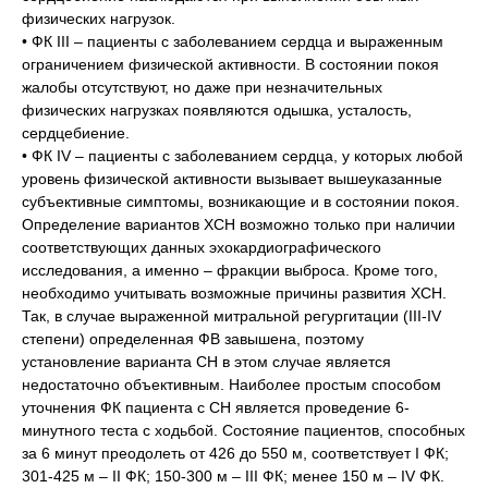
физических нагрузок.
• ФК III – пациенты с заболеванием сердца и выраженным
ограничением физической активности. В состоянии покоя
жалобы отсутствуют, но даже при незначительных
физических нагрузках появляются одышка, усталость,
сердцебиение.
• ФК IV – пациенты с заболеванием сердца, у которых любой
уровень физической активности вызывает вышеуказанные
субъективные симптомы, возникающие и в состоянии покоя.
Определение вариантов ХСН возможно только при наличии
соответствующих данных эхокардиографического
исследования, а именно – фракции выброса. Кроме того,
необходимо учитывать возможные причины развития ХСН.
Так, в случае выраженной митральной регургитации (III-IV
степени) определенная ФВ завышена, поэтому
установление варианта СН в этом случае является
недостаточно объективным. Наиболее простым способом
уточнения ФК пациента с СН является проведение 6-
минутного теста с ходьбой. Состояние пациентов, способных
за 6 минут преодолеть от 426 до 550 м, соответствует I ФК;
301-425 м – II ФК; 150-300 м – III ФК; менее 150 м – IV ФК.