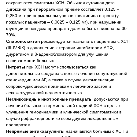
сохраняются симптомы ХСН. Обычная суточная доза
дигоксина при пероральном приеме составляет 0,125 –
0,250 мг при нормальном уровне креатинина в крови (у
пожилых пациентов – 0,0625 – 0,125 мг), при нарушении
функции почек доза препарата должна быть снижена на 30-
70%.
Спиронолактон
рекомендуется назначать пациентам с ХСН
(ІІІ-IV ФК) в дополнение к терапии ингибитором АПФ,
диуретиком и β-адреноблокатором для улучшения
выживаемости больных
Нитраты
при ХСН могут использоваться как
дополнительные средства с целью лечения сопутствующей
стенокардии или АГ, а также в случае декомпенсации,
сопровождающейся признаками легочного застоя и
левожелудочковой недостаточностью.
Негликозидные инотропные препараты
допускаются при
лечении больных с терминальной стадией ХСН с целью
улучшения гемодинамики и клинической симптоматики в
случае рефрактерности ко всем другим лекарственным
препаратам.
Непрямые антикоагулянты
назначаются больным с ХСН и