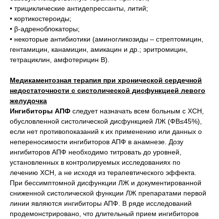
• трициклические антидепрессанты, литий;
• кортикостероиды;
• β-адреноблокаторы;
• некоторые антибиотики (аминогликозиды – стрептомицин,
гентамицин, канамицин, амикацин и др.; эритромицин,
тетрациклин, амфотерицин В).
Медикаментозная терапия при хронической сердечной
недостаточности с систолической дисфункцией левого
желудочка
Ингибиторы АПФ
следует назначать всем больным с ХСН,
обусловленной систолической дисфункцией ЛЖ (ФВ≤45%),
если нет противопоказаний к их применению или данных о
непереносимости ингибиторов АПФ в анамнезе. Дозу
ингибиторов АПФ необходимо титровать до уровней,
установленных в контролируемых исследованиях по
лечению ХСН, а не исходя из терапевтического эффекта.
При бессимптомной дисфункции ЛЖ и документированной
сниженной систолической функции ЛЖ препаратами первой
линии являются ингибиторы АПФ. В ряде исследований
продемонстрировано, что длительный прием ингибиторов