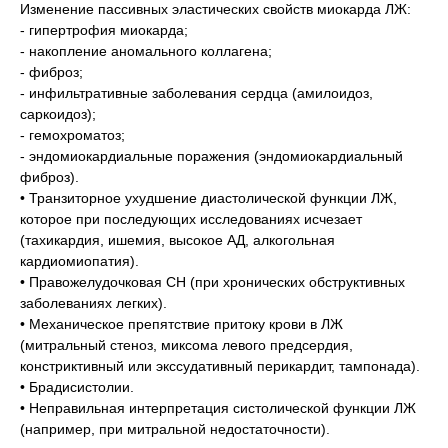
Изменение пассивных эластических свойств миокарда ЛЖ:
- гипертрофия миокарда;
- накопление аномального коллагена;
- фиброз;
- инфильтративные заболевания сердца (амилоидоз,
саркоидоз);
- гемохроматоз;
- эндомиокардиальные поражения (эндомиокардиальный
фиброз).
• Транзиторное ухудшение диастолической функции ЛЖ,
которое при последующих исследованиях исчезает
(тахикардия, ишемия, высокое АД, алкогольная
кардиомиопатия).
• Правожелудочковая СН (при хронических обструктивных
заболеваниях легких).
• Механическое препятствие притоку крови в ЛЖ
(митральный стеноз, миксома левого предсердия,
констриктивный или экссудативный перикардит, тампонада).
• Брадисистолии.
• Неправильная интерпретация систолической функции ЛЖ
(например, при митральной недостаточности).