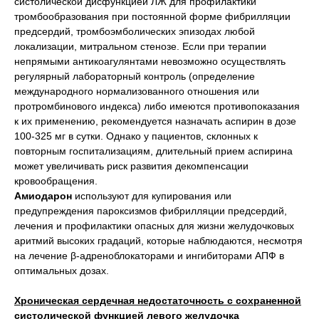
систолической дисфункцией ЛЖ для профилактики
тромбообразования при постоянной форме фибрилляции
предсердий, тромбоэмболических эпизодах любой
локализации, митральном стенозе. Если при терапии
непрямыми антикоагулянтами невозможно осуществлять
регулярный лабораторный контроль (определение
международного нормализованного отношения или
протромбинового индекса) либо имеются противопоказания
к их применению, рекомендуется назначать аспирин в дозе
100-325 мг в сутки. Однако у пациентов, склонных к
повторным госпитализациям, длительный прием аспирина
может увеличивать риск развития декомпенсации
кровообращения.
Амиодарон
используют для купирования или
предупреждения пароксизмов фибрилляции предсердий,
лечения и профилактики опасных для жизни желудочковых
аритмий высоких градаций, которые наблюдаются, несмотря
на лечение β-адреноблокаторами и ингибиторами АПФ в
оптимальных дозах.
Хроническая сердечная недостаточность с сохраненной
систолической функцией левого желудочка