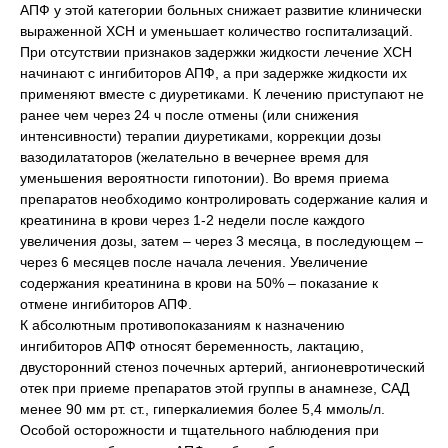
АПФ у этой категории больных снижает развитие клинически
выраженной ХСН и уменьшает количество госпитализаций.
При отсутствии признаков задержки жидкости лечение ХСН
начинают с ингибиторов АПФ, а при задержке жидкости их
применяют вместе с диуретиками. К лечению приступают не
ранее чем через 24 ч после отмены (или снижения
интенсивности) терапии диуретиками, коррекции дозы
вазодилататоров (желательно в вечернее время для
уменьшения вероятности гипотонии). Во время приема
препаратов необходимо контролировать содержание калия и
креатинина в крови через 1-2 недели после каждого
увеличения дозы, затем – через 3 месяца, в последующем –
через 6 месяцев после начала лечения. Увеличение
содержания креатинина в крови на 50% – показание к
отмене ингибиторов АПФ.
К абсолютным противопоказаниям к назначению
ингибиторов АПФ относят беременность, лактацию,
двусторонний стеноз почечных артерий, ангионевротический
отек при приеме препаратов этой группы в анамнезе, САД
менее 90 мм рт. ст., гиперкалиемия более 5,4 ммоль/л.
Особой осторожности и тщательного наблюдения при