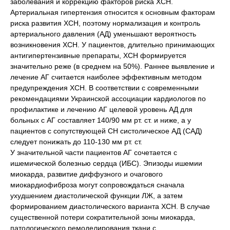
заболевания и коррекцию факторов риска ХСН.
Артериальная гипертензия относится к основным факторам
риска развития ХСН, поэтому нормализация и контроль
артериального давления (АД) уменьшают вероятность
возникновения ХСН. У пациентов, длительно принимающих
антигипертензивные препараты, ХСН формируется
значительно реже (в среднем на 50%). Раннее выявление и
лечение АГ считается наиболее эффективным методом
предупреждения ХСН. В соответствии с современными
рекомендациями Украинской ассоциации кардиологов по
профилактике и лечению АГ целевой уровень АД для
больных с АГ составляет 140/90 мм рт. ст. и ниже, а у
пациентов с сопутствующей СН систолическое АД (САД)
следует понижать до 110-130 мм рт. ст.
У значительной части пациентов АГ сочетается с
ишемической болезнью сердца (ИБС). Эпизоды ишемии
миокарда, развитие диффузного и очагового
миокардиофиброза могут сопровождаться сначала
ухудшением диастолической функции ЛЖ, а затем
формированием диастолического варианта ХСН. В случае
существенной потери сократительной зоны миокарда,
патологического ремоделирования ткани с