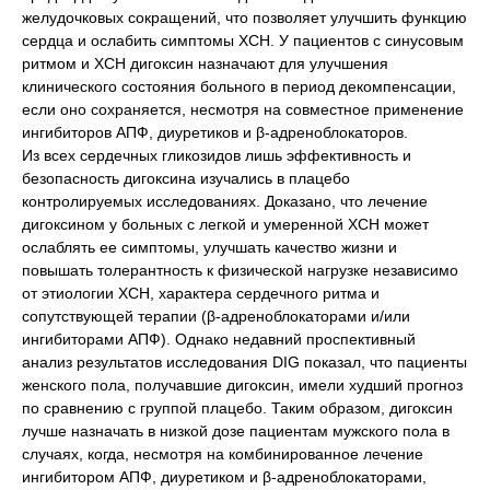
желудочковых сокращений, что позволяет улучшить функцию
сердца и ослабить симптомы ХСН. У пациентов с синусовым
ритмом и ХСН дигоксин назначают для улучшения
клинического состояния больного в период декомпенсации,
если оно сохраняется, несмотря на совместное применение
ингибиторов АПФ, диуретиков и β-адреноблокаторов.
Из всех сердечных гликозидов лишь эффективность и
безопасность дигоксина изучались в плацебо
контролируемых исследованиях. Доказано, что лечение
дигоксином у больных с легкой и умеренной ХСН может
ослаблять ее симптомы, улучшать качество жизни и
повышать толерантность к физической нагрузке независимо
от этиологии ХСН, характера сердечного ритма и
сопутствующей терапии (β-адреноблокаторами и/или
ингибиторами АПФ). Однако недавний проспективный
анализ результатов исследования DIG показал, что пациенты
женского пола, получавшие дигоксин, имели худший прогноз
по сравнению с группой плацебо. Таким образом, дигоксин
лучше назначать в низкой дозе пациентам мужского пола в
случаях, когда, несмотря на комбинированное лечение
ингибитором АПФ, диуретиком и β-адреноблокаторами,