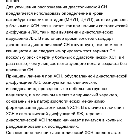
потока.
Для улучшения распознавания диастолической СН
предлагается использовать определение в крови
натрийуретических пептидов (МНУП, ЦНУП), хотя их уровень
у больных с ХСН повышается как при наличии систолической
дисфункции ЛЖ, так и при выявлении диастолических
нарушений ЛЖ. В настоящее время золотой стандарт
диагностики диастолической СН отсутствует, тем не менее
клиницистам не следует игнорировать этот вариант СН,
поскольку риск смерти у больных с диастолической ХСН в 4
раза выше, чем у лиц соответствующего пола и возраста без
признаков СН.
Принципы лечения при ХСН, обусловленной диастолической
дисфункцией ЛЖ, базируются на клинических
исследованиях, проведенных в небольших группах
пациентов, и в основном имеют эмпирический характер,
основанный на патофизиологических механизмах
формирования диастолической ХСН. В отличие от лечения
ХСН с систолической дисфункцией ЛЖ, терапия
диастолической ХСН только начинает изучаться в крупных
рандомизированных исследованиях.
Современное лечение диастолической ХСН предполагает