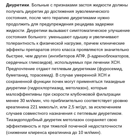
Диуретики
. Больные с признаками застоя жидкости должны
получать диуретик до достижения эуволемического
состояния, после чего терапию диуретиками нужно
продолжить для предупреждения рецидива задержки
жидкости. Диуретики вызывают симптоматическое улучшение
состояния больного: уменьшают одышку и увеличивают
толерантность к физической нагрузке, причем клинические
эффекты препаратов этого класса проявляются значительно
быстрее, чем других (ингибиторов АПФ, β-адреноблокаторов,
сердечных гликозидов), используемых при лечении ХСН.
Предпочтение отдают петлевым диуретикам (фуросемид,
буметанид, торасемид). В случае умеренной ХСН и
сохраненной функции почек могут применяться тиазидные
диуретики (гидрохлортиазид, метолазон), которые
малоэффективны при скорости клубочковой фильтрации
менее 30 мл/мин, что приблизительно соответствует уровню
креатинина 221 мкмоль/л, или 2,5 мг/дл, за исключением
случаев совместного назначения с петлевым диуретиком.
Тиазидоподобный диуретик метолазон сохраняет свою
эффективность и при тяжелой почечной недостаточности
(снижении клиренса креатинина до 10 мл/мин).