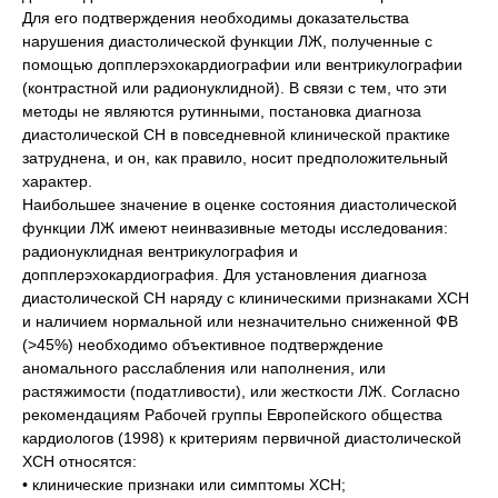
Для его подтверждения необходимы доказательства
нарушения диастолической функции ЛЖ, полученные с
помощью допплерэхокардиографии или вентрикулографии
(контрастной или радионуклидной). В связи с тем, что эти
методы не являются рутинными, постановка диагноза
диастолической СН в повседневной клинической практике
затруднена, и он, как правило, носит предположительный
характер.
Наибольшее значение в оценке состояния диастолической
функции ЛЖ имеют неинвазивные методы исследования:
радионуклидная вентрикулография и
допплерэхокардиография. Для установления диагноза
диастолической СН наряду с клиническими признаками ХСН
и наличием нормальной или незначительно сниженной ФВ
(>45%) необходимо объективное подтверждение
аномального расслабления или наполнения, или
растяжимости (податливости), или жесткости ЛЖ. Согласно
рекомендациям Рабочей группы Европейского общества
кардиологов (1998) к критериям первичной диастолической
ХСН относятся:
• клинические признаки или симптомы ХСН;