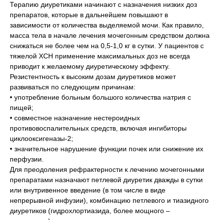
Терапию диуретиками начинают с назначения низких доз
препаратов, которые в дальнейшем повышают в
зависимости от количества выделяемой мочи. Как правило,
масса тела в начале лечения мочегонным средством должна
снижаться не более чем на 0,5-1,0 кг в сутки. У пациентов с
тяжелой ХСН применение максимальных доз не всегда
приводит к желаемому диуретическому эффекту.
Резистентность к высоким дозам диуретиков может
развиваться по следующим причинам:
• употребление больным большого количества натрия с
пищей;
• совместное назначение нестероидных
противовоспалительных средств, включая ингибиторы
циклооксигеназы-2;
• значительное нарушение функции почек или снижение их
перфузии.
Для преодоления рефрактерности к лечению мочегонными
препаратами назначают петлевой диуретик дважды в сутки
или внутривенное введение (в том числе в виде
непрерывной инфузии), комбинацию петлевого и тиазидного
диуретиков (гидрохлортиазида, более мощного –