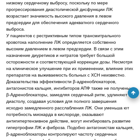
низкому сердечному выбросу, поскольку по мере
прогрессирования диастолической дисфункции ЛЖ
возрастает значимость высокого давления в левом
предсердии для обеспечения адекватного сердечного
выброса.
У пациентов с рестриктивным типом трансмитрального
кровотока наполнение ЛЖ определяется собственно
высоким давлением в левом предсердии. В связи с этим
назначение диуретиков и нитратов требует большой
осторожности и соответствующей коррекции дозы. Несмотря
на клиническое улучшение при их применении, влияние этих
препаратов на выживаемость больных с ХСН неизвестно.
Доказательства эффективности β-адреноблокаторов,
антагонистов кальция, ингибиторов АПФ также не получены.
β-Адреноблокаторы, замедляя сердечный ритм, удлиняют
диастолу, создавая условия для полного завершения
исходно замедленного расслабления ЛЖ. Они уменьша ют
потребность миокарда в кислороде, оказывают
антигипертензивное действие, могут ингибировать развитие
гипертрофии ЛЖ и фиброза. Подобно антагонистам кальция,
β-адреноблокаторы контролируют частоту сердечных