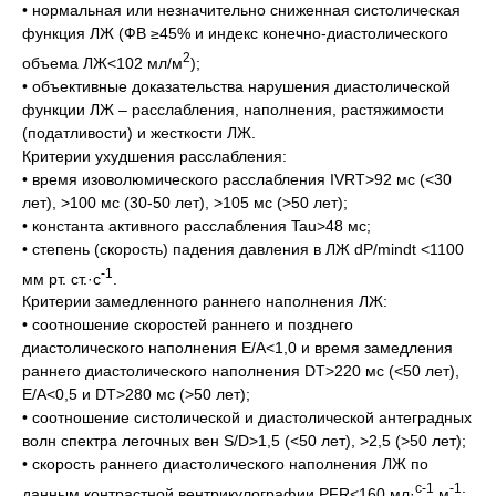
• нормальная или незначительно сниженная систолическая
функция ЛЖ (ФВ ≥45% и индекс конечно-диастолического
2
объема ЛЖ<102 мл/м
);
• объективные доказательства нарушения диастолической
функции ЛЖ – расслабления, наполнения, растяжимости
(податливости) и жесткости ЛЖ.
Критерии ухудшения расслабления:
• время изоволюмического расслабления IVRT>92 мс (<30
лет), >100 мс (30-50 лет), >105 мс (>50 лет);
• константа активного расслабления Tau>48 мс;
• степень (скорость) падения давления в ЛЖ dP/mindt <1100
-1
мм рт. ст.·с
.
Критерии замедленного раннего наполнения ЛЖ:
• соотношение скоростей раннего и позднего
диастолического наполнения Е/А<1,0 и время замедления
раннего диастолического наполнения DT>220 мс (<50 лет),
Е/А<0,5 и DT>280 мс (>50 лет);
• соотношение систолической и диастолической антеградных
волн спектра легочных вен S/D>1,5 (<50 лет), >2,5 (>50 лет);
• скорость раннего диастолического наполнения ЛЖ по
с-1
-1
данным контрастной вентрикулографии PFR<160 мл·
м
;