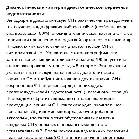
Диагностические критерии диастолической сердечной
недостаточности
Заподозрить диастолическую СН практический врач должен в
тех случаях, когда фракция выброса >45% (особенно когда
она превышает 50%), очевидна клиническая картина СН с ее
типичными проявлениями: одышкой, ортопноэ, отеками и др.
Никаких клинических отличий диастолической СН от
систолической нет. Характерна эхокардиографическая
картина: конечный диастолический размер ЛЖ не увеличен,
стенки, как правило, утолщены, ФВ в норме. Эти признаки
указывают на высокую вероятность диастолического
варианта СН и требуют исключения других причин СН с
сохраненной ФВ: пороков сердца, перикардита,
правожелудочковой недостаточности («легочного» сердца).
Необходимо обратить внимание на такие возможные
преходящие причины СН, как тахикардия, значительное
повышение АД, ишемия миокарда, злоупотребление
алкоголем, что также может обусловливать развитие
синдрома СН у больных с нормальными до этого
показателями ФВ. После исключения указанных состояний
диагноз диастолической СН становится очень вероятным.