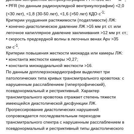
• PFR (по данным радионуклидной вентрикулографии) <2,0
-1;
(<30 лет), <1,8 (30-50 лет), <1,6 (>50 лет) КДО·с
Критерии ухудшения растяжимости (податливости) ЛЖ:
• конечно-диастолическое давление ЛЖ >16 мм рт. ст. или
легочное капиллярное давление заклинивания >12 мм рт. ст.;
• скорость предсердной волны в легочных венах Аpv >35
-1
см·с
.
Критерии повышения жесткости миокарда или камеры ЛЖ:
• константа жесткости камеры >0,27;
• константа миокардиальной жесткости >16.
По данным допплерэхокардиографии выделяют три
патологических типа кривых трансмитрального кровотока: с
нарушенным расслаблением (гипертрофический),
псевдонормальный и рестриктивный. Характер
трансмитрального кровотока отражает степень тяжести
имеющейся диастолической дисфункции ЛЖ.
Прогрессирование диастолических нарушений
сопровождается последовательным переходом
трансмитрального спектра с нарушенным расслаблением в
псевдонормальный и рестриктивный типы диастолического