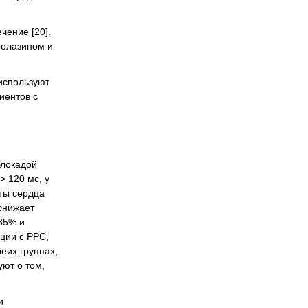
ение [20].
ролазином и
используют
иентов с
блокадой
 120 мс, у
ты сердца
снижает
 35% и
ции с РРС,
еих группах,
ют о том,
и