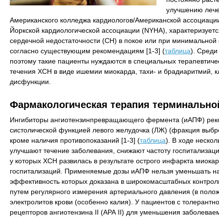
улучшению лече
Американского колледжа кардиологов/Американской ассоциации 
Йоркской кардиологической ассоциации (NYHA), характеризует
сердечной недостаточности (СН) в покое или при минимальной
согласно существующим рекомендациям [1-3] (
таблица
). Среди
поэтому такие пациенты нуждаются в специальных терапевтиче
течения ХСН в виде ишемии миокарда, тахи- и брадиаритмий, к
дисфункции.
Фармакологическая терапия терминально
Ингибиторы ангиотензинпревращающего фермента (иАПФ) реко
систолической функцией левого желудочка (ЛЖ) (фракция выбро
кроме наличия противопоказаний [1-3] (
таблица
). В ходе неско
улучшают течение заболевания, снижают частоту госпитализаций
у которых ХСН развилась в результате острого инфаркта миока
госпитализаций. Применяемые дозы иАПФ нельзя уменьшать на
эффективность которых доказана в широкомасштабных контрол
путем регулярного измерения артериального давления (в полож
электролитов крови (особенно калия). У пациентов с толерантн
рецепторов ангиотензина II (АРА II) для уменьшения заболеваемо