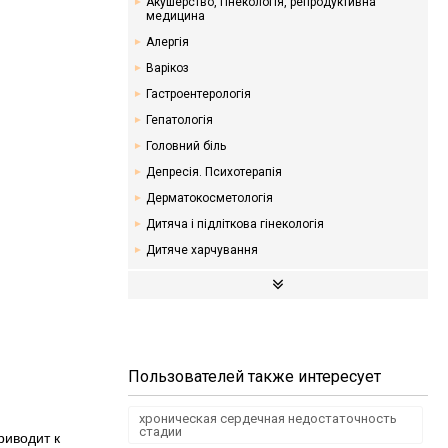
Акушерство, гінекологія, репродуктивна
медицина
Алергія
Варікоз
Гастроентерологія
Гепатологія
Головний біль
Депресія. Психотерапія
Дерматокосметологія
Дитяча і підліткова гінекологія
Дитяче харчування
Ендокринологія. Цукровий діабет
Кардіологія
Мамологія
Надлишкова вага. Дієти
Пользователей также интересует
Неврологія
Онкологія
хроническая сердечная недостаточность
стадии
Отоларингологія
риводит к