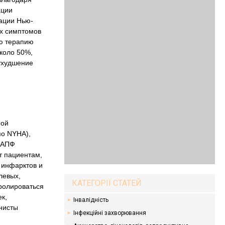
ации
кации Нью-
ых симптомов
ую терапию
около 50%,
ухудшение
й
ной
по NYHA),
 иАПФ
т пациентам,
 инфарктов и
левых,
КАТЕГОРІЇ СТАТЕЙ
ролироваться
к,
Інвалідність
онисты
Інфекційні захворювання