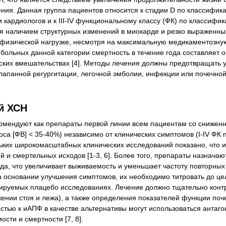
ния. Данная группа пациентов относится к стадии D по классифик
кардиологов и к III-IV функциональному классу (ФК) по классифи
ся наличием структурных изменений в миокарде и резко выраженн
 физической нагрузке, несмотря на максимальную медикаментозн
 больных данной категории смертность в течение года составляет 
ских вмешательствах [4]. Методы лечения должны предотвращать 
лапанной регургитации, легочной эмболии, инфекции или почечно
й ХСН
мендуют как препараты первой линии всем пациентам со снижен
са [ФВ] < 35-40%) независимо от клинических симптомов (I-IV ФК 
льких широкомасштабных клинических исследований показано, что
 и смертельных исходов [1-3, 6]. Более того, препараты назначаю
рда, что увеличивает выживаемость и уменьшает частоту повторных
 основании улучшения симптомов, их необходимо титровать до це
ируемых плацебо исследованиях. Лечение должно тщательно конт
ении стоя и лежа), а также определения показателей функции поче
остью к иАПФ в качестве альтернативы могут использоваться антаг
сти и смертности [7, 8].