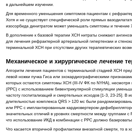
в дальнейшем изучении.
Для временного уменьшения симптомов пациентам с рефракте
Хотя и не существует специфической роли прямых вазодилатат
изосорбида динитратом может уменьшать симптомы и течение ХСН
В дополнение к базовой терапии ХСН нитраты снижают ангиноз
для лечения рефрактерной артериальной гипертензии и стенок
терминальной ХСН при отсутствии других терапевтических возмо
Механическое и хирургическое лечение т
Алгоритм лечения пациентов с терминальной стадией ХСН пре
левой ножки пучка Гиса или эхокардиографическими признакам
которых остаются симптомы ХСН (III-IV ФК по NYHA), несмотр
(РРС) с использованием бивентрикулярной стимуляции уменьша
частоту госпитализаций и смертельных исходов [1-3, 23-25]. В
длительностью комплекса QRS > 120 мс были рандомизированы
или РРС с имплантированным кардиовертером-дефибриллятором (
значительных отличий в уровнях смертности между группами с
что использование ИКД в комбинации с РРС должно базироватьс
Что касается вторичной профилактики внезапной смерти, то в 