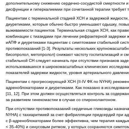
дополнительному снижению сердечно-сосудистой смертности и з
дисфункции и гиперкалиемии при сочетанной терапии требует т
Пациентам с терминальной стадией ХСН и задержкой жидкости,
диуретиками, которые обычно быстро уменьшают одышку, повыш
выживаемости пациентов. Терминальная стадия ХСН, как правил
комбинации с тиазидами при лечении рефрактерной задержки ж
иАПФ и диуретиками пациентам с симптомами стабильной систо
противопоказаний [1-3]. Результаты нескольких крупномасштабн
бисопролол, метопролол) снижают частоту госпитализаций и см
стабильной СН следует начинать при отсутствии признаков заде
использовавшихся в широкомасштабных клинических исследова
показателей задержки жидкости, уровня артериального давления
Пациентам с прогрессирующей ХСН (II-IV ФК по NYHA) рекомен
адреноблокаторами и диуретиками. Как показано в исследова
[11, 12]. При этом должен осуществляться контроль за содержа
за развитием гинекомастии в случае со спиронолактоном.
При отсутствии противопоказаний сердечные гликозиды назнача
NYHA) с тахиаритмией за счет фибрилляции предсердий при аде
с β-адреноблокаторами более эффективна, чем терапия каждым
< 35-40%) и синусовым ритмом, у которых сохраняются симпто