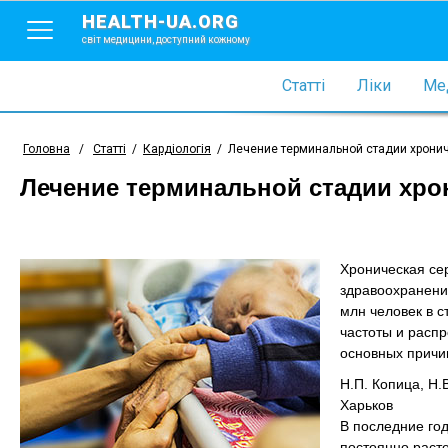
HEALTH-UA.ORG
світ медицини, доступний кожному
Статті
Ліки
Мед
Головна
/
Статті
/
Кардіологія
/
Лечение терминальной стадии хрони
Лечение терминальной стадии хро
Хроническая се
здравоохранени
млн человек в с
частоты и распр
основных причин
Н.П. Копица, Н.
Харьков
В последние го
постоянно расте