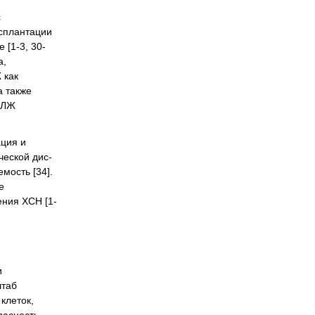
с
нсплантации
 [1-3, 30-
а,
 как
а также
о ЛЖ
ация и
ческой дис-
мость [34].
е
ения ХСН [1-
и
штаб
клеток,