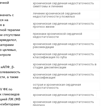
чечной
Офтальмологія
хроническая сердечная недостаточность
симптомы и лечение
Проктологія
лечение хронической сердечной
начать с
Пульмонологія, фтизіатрія
недостаточности у пожилых
ся на
Стоматологія. Захворювання порожнини рота
хроническая сердечная недостаточность
я в
прогноз жизни
Травматологія і ортопедія
тной терапии
Урологія і нефрологія
признаки хронической сердечной
и отсутствии
недостаточности
Школа здоров'я
карведилол,
хроническая сердечная недостаточность
окаторами
Щеплення
рекомендации
до целевых,
хроническая сердечная недостаточность
онтроле
классификация по nyha
хроническая сердечная недостаточность в
 иАПФ, β-
стадии декомпенсации
болеваемость
хроническая сердечная недостаточность
сти, а также
классификация
острая и хроническая сердечная
недостаточность
IV ФК по
х гликозидов
хроническая сердечная недостаточность
кцией ЛЖ (ФВ
хроническая сердечная недостаточность
ингибиторами
прогноз