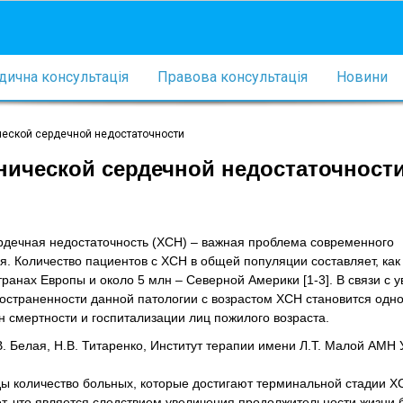
ична консультація
Правова консультація
Новини
ческой сердечной недостаточности
нической сердечной недостаточност
рдечная недостаточность (ХСН) – важная проблема современного
я. Количество пациентов с ХСН в общей популяции составляет, как
транах Европы и около 5 млн – Северной Америки [1-3]. В связи с 
остраненности данной патологии с возрастом ХСН становится одно
 смертности и госпитализации лиц пожилого возраста.
В. Белая, Н.В. Титаренко, Институт терапии имени Л.Т. Малой АМН У
ды количество больных, которые достигают терминальной стадии Х
т, что является следствием увеличения продолжительности жизни 