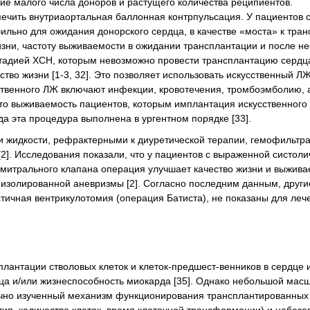
ие малого числа доноров и растущего количества реципиентов.
чить внутриаортальная баллонная контрпульсация. У пациентов 
льно для ожидания донорского сердца, в качестве «моста» к тра
ни, частоту выживаемости в ожидании трансплантации и после нее
 стадией ХСН, которым невозможно провести трансплантацию сердц
во жизни [1-3, 32]. Это позволяет использовать искусственный ЛЖ
твенного ЛЖ включают инфекции, кровотечения, тромбоэмболию, 
что выживаемость пациентов, которым имплантация искусственног
а эта процедура выполнена в ургентном порядке [33].
 жидкости, рефрактерными к диуретической терапии, гемофильтр
2]. Исследования показали, что у пациентов с выраженной систоли
митрального клапана операция улучшает качество жизни и выживае
изолированной аневризмы [2]. Согласно последним данным, други
стичная вентрикулотомия (операция Батиста), не показаны для леч
лантации стволовых клеток и клеток-предшест-венников в сердце 
а и/или жизнеспособность миокарда [35]. Однако небольшой мас
очно изученный механизм функционирования трансплантированных 