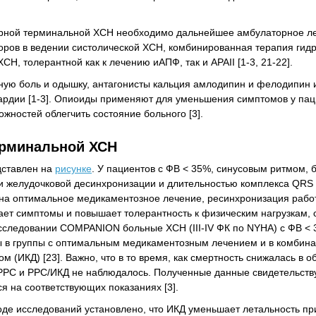
рной терминальной ХСН необходимо дальнейшее амбулаторное леч
оров в ведении систолической ХСН, комбинированная терапия гид
, толерантной как к лечению иАПФ, так и АРАII [1-3, 21-22].
ную боль и одышку, антагонисты кальция амлодипин и фелодипин 
ардии [1-3]. Опиоиды применяют для уменьшения симптомов у пац
жностей облегчить состояние больного [3].
ерминальной ХСН
дставлен на
рисунке
. У пациентов с ФВ < 35%, синусовым ритмом, 
и желудочковой десинхронизации и длительностью комплекса QRS >
я на оптимальное медикаментозное лечение, ресинхронизация рабо
ет симптомы и повышает толерантность к физическим нагрузкам, 
 исследовании COMPANION больные ХСН (III-IV ФК по NYHA) с ФВ <
 в группы с оптимальным медикаментозным лечением и в комбина
ИКД) [23]. Важно, что в то время, как смертность снижалась в об
 РРС и РРС/ИКД не наблюдалось. Полученные данные свидетельству
я на соответствующих показаниях [3].
ходе исследований установлено, что ИКД уменьшает летальность пр