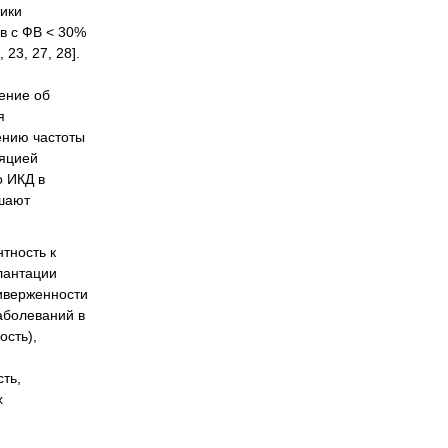
тики
в с ФВ < 30%
23, 27, 28].
ение об
я
ению частоты
ляцией
о ИКД в
ьшают
тность к
лантации
риверженности
аболеваний в
ость),
ть,
х