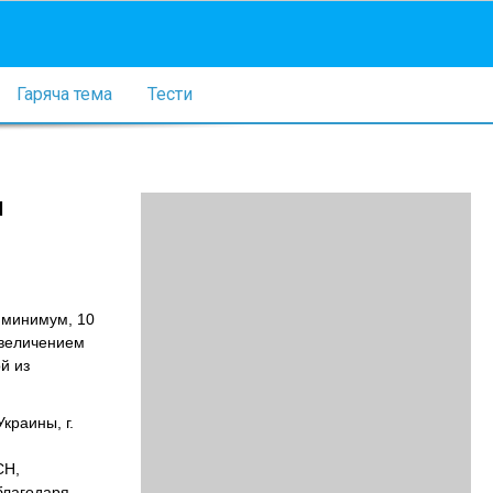
Гаряча тема
Тести
и
 минимум, 10
увеличением
й из
краины, г.
СН,
благодаря