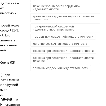
 дигоксина –
лечение хронической сердечной
ает
недостаточности
димостью и
хроническая сердечная недостаточность
симптомы
оторый может
при хронической сердечной
недостаточности применяют
сердий [1-3,
ий. Его
помощь при сердечной недостаточности
опление в
легочно сердечная недостаточность
негативного
нной
одышка при сердечной недостаточности
одышка при сердечной недостаточности
лечение
мбом в ЛЖ
причины сердечной недостаточности
), при
араты можно
поперфузией
шемия
ими
REVIVE-II и
СН нуждается