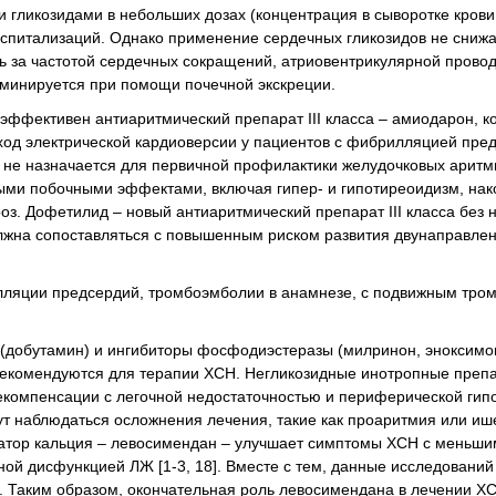
гликозидами в небольших дозах (концентрация в сыворотке крови
госпитализаций. Однако применение сердечных гликозидов не сниж
оль за частотой сердечных сокращений, атриовентрикулярной прово
лиминируется при помощи почечной экскреции.
эффективен антиаритмический препарат III класса – амиодарон, к
ход электрической кардиоверсии у пациентов с фибрилляцией пред
 не назначается для первичной профилактики желудочковых аритм
ыми побочными эффектами, включая гипер- и гипотиреоидизм, нак
з. Дофетилид – новый антиаритмический препарат III класса без 
должна сопоставляться с повышенным риском развития двунаправле
лляции предсердий, тромбоэмболии в анамнезе, с подвижным тро
 (добутамин) и ингибиторы фосфодиэстеразы (милринон, эноксимон
рекомендуются для терапии ХСН. Негликозидные инотропные преп
декомпенсации с легочной недостаточностью и периферической ги
огут наблюдаться осложнения лечения, такие как проаритмия или и
затор кальция – левосимендан – улучшает симптомы ХСН с меньш
й дисфункцией ЛЖ [1-3, 18]. Вместе с тем, данные исследований 
. Таким образом, окончательная роль левосимендана в лечении X