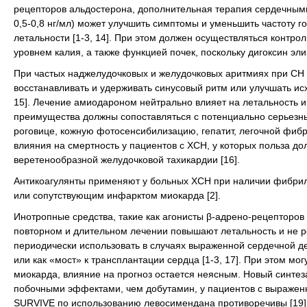
рецепторов альдостерона, дополнительная терапия сердечными 
0,5-0,8 нг/мл) может улучшить симптомы и уменьшить частоту 
летальности [1-3, 14]. При этом должен осуществляться контр
уровнем калия, а также функцией почек, поскольку дигоксин э
При частых наджелудочковых и желудочковых аритмиях при СН 
восстанавливать и удерживать синусовый ритм или улучшать ис
15]. Лечение амиодароном нейтрально влияет на летальность и
преимущества должны сопоставляться с потенциально серьезн
роговице, кожную фотосенсибилизацию, гепатит, легочной фибро
влияния на смертность у пациентов с ХСН, у которых польза 
веретенообразной желудочковой тахикардии [16].
Антикоагулянты применяют у больных ХСН при наличии фибри
или сопутствующим инфарктом миокарда [2].
Инотропные средства, такие как агонисты β-адрено-рецепторов
повторном и длительном лечении повышают летальность и не 
периодически использовать в случаях выраженной сердечной 
или как «мост» к трансплантации сердца [1-3, 17]. При этом м
миокарда, влияние на прогноз остается неясным. Новый синте
побочными эффектами, чем добутамин, у пациентов с выраженно
SURVIVE по использованию левосимендана противоречивы [19]