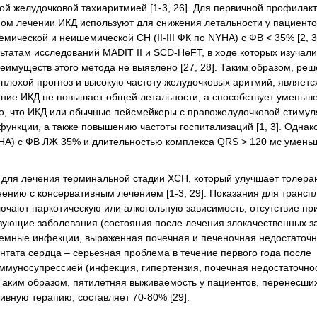
й желудочковой тахиаритмией [1-3, 26]. Для первичной профилак
ом лечении ИКД используют для снижения летальности у пациенто
ической и неишемической СН (II-III ФК по NYHA) с ФВ < 35% [2, 3, 
татам исследований MADIT II и SCD-HeFT, в ходе которых изучали
еимуществ этого метода не выявлено [27, 28]. Таким образом, реш
плохой прогноз и высокую частоту желудочковых аритмий, являетс
ение ИКД не повышает общей летальности, а способствует уменьш
но, что ИКД или обычные пейсмейкеры с правожелудочковой стиму
нкции, а также повышению частоты госпитализаций [1, 3]. Однак
NYHA) с ФВ ЛЖ 35% и длительностью комплекса QRS > 120 мс умен
 для лечения терминальной стадии ХСН, который улучшает толеран
нению с консервативным лечением [1-3, 29]. Показания для трансп
лючают наркотическую или алкогольную зависимость, отсутствие п
твующие заболевания (состояния после лечения злокачественных з
темные инфекции, выраженная почечная и печеночная недостаточн
нтата сердца – серьезная проблема в течение первого года после
ммуносупрессией (инфекция, гипертензия, почечная недостаточнос
. Таким образом, пятилетняя выживаемость у пациентов, перенесши
вную терапию, составляет 70-80% [29].