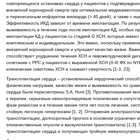
повторяющихся остановках сердца у пациентов с подтвержденно
внезапной коронарной смерти при оптимальном медикаментозн
и перенесенным инфарктом миокарда (> 40 дней), а также с ишем
Эффективность ИКД зависит от времени имплантации. По резуль
выживаемость в течение года после имплантации КД, особых пр
имплантации КД у пациентов со стадией D ХСН, которые имеют 
комплексным и индивидуальным. Это важно, поскольку примен
внезапной коронарной смерти и улучшает качество жизни. Важ
способствуют ухудшению течения ХСН и левожелудочковой дисфу
сочетании с РРС у пациентов с выраженной ХСН (II-III ФК по 
клинические симптомы ХСН и снижают смертность [1-3, 23].
Трансплантация сердца – установленный хирургический способ
физическим нагрузкам, качество жизни и выживаемость по срав
сердца были пересмотрены S.A. Hunt [3]. Противопоказания вк
к терапии, серьезные неконтролируемые психические и сопутс
фазе ремиссии и в течение менее пяти лет после лечения, сис
стойкую легочную гипертензию [1, 2]. Отторжение аллотранспла
трансплантации, долгосрочный прогноз в основном ограничен и
злокачественные опухоли и васкулопатия трансплантата) [1-3]
трансплантацию сердца и получающих тройную иммуносупресси