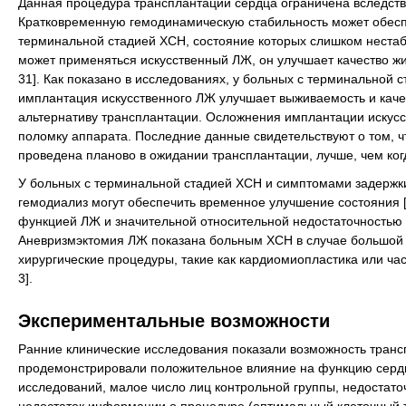
Данная процедура трансплантации сердца ограничена вследств
Кратковременную гемодинамическую стабильность может обеспе
терминальной стадией ХСН, состояние которых слишком нестаби
может применяться искусственный ЛЖ, он улучшает качество жиз
31]. Как показано в исследованиях, у больных с терминальной
имплантация искусственного ЛЖ улучшает выживаемость и качест
альтернативу трансплантации. Осложнения имплантации искусс
поломку аппарата. Последние данные свидетельствуют о том, 
проведена планово в ожидании трансплантации, лучше, чем когд
У больных с терминальной стадией ХСН и симптомами задержки
гемодиализ могут обеспечить временное улучшение состояния [
функцией ЛЖ и значительной относительной недостаточностью 
Аневризмэктомия ЛЖ показана больным ХСН в случае большой 
хирургические процедуры, такие как кардиомиопластика или ча
3].
Экспериментальные возможности
Ранние клинические исследования показали возможность трансп
продемонстрировали положительное влияние на функцию сердц
исследований, малое число лиц контрольной группы, недостат