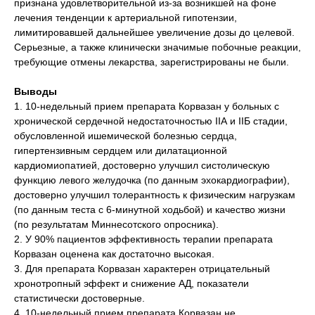
признана удовлетворительной из-за возникшей на фоне
лечения тенденции к артериальной гипотензии,
лимитировавшей дальнейшее увеличение дозы до целевой.
Серьезные, а также клинически значимые побочные реакции,
требующие отмены лекарства, зарегистрированы не были.
Выводы
1. 10-недельный прием препарата Корвазан у больных с
хронической сердечной недостаточностью ІІА и ІІБ стадии,
обусловленной ишемической болезнью сердца,
гипертензивным сердцем или дилатационной
кардиомиопатией, достоверно улучшил систолическую
функцию левого желудочка (по данным эхокардиографии),
достоверно улучшил толерантность к физическим нагрузкам
(по данным теста с 6-минутной ходьбой) и качество жизни
(по результатам Миннесотского опросника).
2. У 90% пациентов эффективность терапии препарата
Корвазан оценена как достаточно высокая.
3. Для препарата Корвазан характерен отрицательный
хронотропный эффект и снижение АД, показатели
статистически достоверные.
4. 10-недельный прием препарата Корвазан не