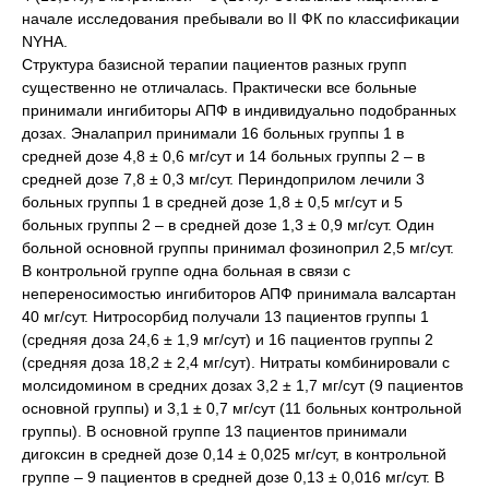
начале исследования пребывали во II ФК по классификации
NYHA.
Структура базисной терапии пациентов разных групп
существенно не отличалась. Практически все больные
принимали ингибиторы АПФ в индивидуально подобранных
дозах. Эналаприл принимали 16 больных группы 1 в
средней дозе 4,8 ± 0,6 мг/сут и 14 больных группы 2 – в
средней дозе 7,8 ± 0,3 мг/сут. Периндоприлом лечили 3
больных группы 1 в средней дозе 1,8 ± 0,5 мг/сут и 5
больных группы 2 – в средней дозе 1,3 ± 0,9 мг/сут. Один
больной основной группы принимал фозиноприл 2,5 мг/сут.
В контрольной группе одна больная в связи с
непереносимостью ингибиторов АПФ принимала валсартан
40 мг/сут. Нитросорбид получали 13 пациентов группы 1
(средняя доза 24,6 ± 1,9 мг/сут) и 16 пациентов группы 2
(средняя доза 18,2 ± 2,4 мг/сут). Нитраты комбинировали с
молсидомином в средних дозах 3,2 ± 1,7 мг/сут (9 пациентов
основной группы) и 3,1 ± 0,7 мг/сут (11 больных контрольной
группы). В основной группе 13 пациентов принимали
дигоксин в средней дозе 0,14 ± 0,025 мг/сут, в контрольной
группе – 9 пациентов в средней дозе 0,13 ± 0,016 мг/сут. В