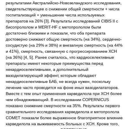
результатами Австралийско-Новозеландского исследования,
свидетельствующее о снижении общей смертности + числа
госпитализаций + уменьшение числа используемых
препаратов на 26% [3]. Результаты исследований CIBIS II с
бисопрололом и MERIT-HF с метопрололом были
достаточно близкими и показали, что оба препарата
достоверно снижают общую смертность (на 34%), сердечно-
сосудистую (на 29% и 38%) и внезапную смертность (на 44%
и 41%), смертность, связанную с прогрессированием ХСН
(на 36%) [4, 5]. Ранее считалось, что кардиоселективные
препараты имеют некоторые преимущества перед
некардиоселективными, а дополнительный
вазодилатирующий эффект, которым обладают
некардиоселективные БАБ, не всегда нужен, поскольку
лечение часто проводится на фоне иных вазодилататоров.
Вместе с тем опыт применения карведилола при ХСН более
чем обнадеживающий. В исследовании COPERNICUS
показано снижение смертности на 35%. Результаты первого
сравнительного исследования карведилола и метопролола
COMET показали более выраженное благоприятное влияние
карведилола на выживаемость больных с ХСН. Кроме того,