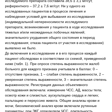
исследуемого препарата составила 38,6 ± 3,1 мг/сут,
референтного – 37,2 ± 7,6 мг/сут. Ни у одного из
исследованных пациентов в процессе лечения и
наблюдения условий для выбывания из исследования
(индивидуальной непереносимости исследуемого
препарата; возникновения у пациента в ходе исследования
тяжелых и/или неожиданных побочных явлений;
значительного ухудшения общего состояния в период
исследования; отказа пациента от участия в исследовании)
выявлено не было.
До включения в исследование и в его процессе каждый
пациент обследован в соответствии со схемой, приведенной
ниже (табл. 1). При опросе степень выраженности жалоб
больного для каждого признака учитывали в баллах: 0 –
отсутствие признака, 1 – слабая степень выраженности, 2 –
умеренная степень выраженности, 3 – значительная степень
выраженности. Регистрация данных объективного
обследования включала: измерение ЧСС, АД, массы тела;
осмотр кожи и слизистых; аускультацию сердца и легких;
пальпацию и перкуссию живота. Общие анализы крови и
мочи, биохимический анализ крови включали рутинные
параметры; при ЭКГ определяли ЧСС, длительность