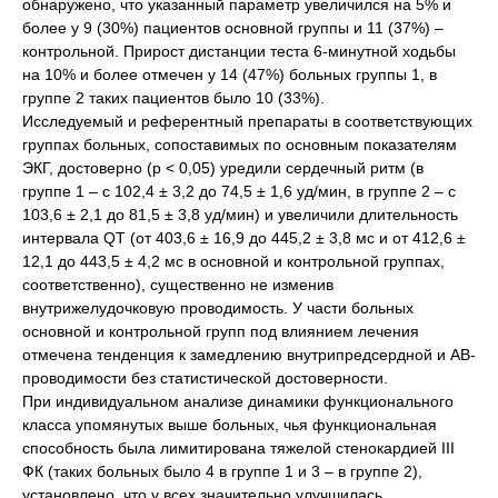
обнаружено, что указанный параметр увеличился на 5% и
более у 9 (30%) пациентов основной группы и 11 (37%) –
контрольной. Прирост дистанции теста 6-минутной ходьбы
на 10% и более отмечен у 14 (47%) больных группы 1, в
группе 2 таких пациентов было 10 (33%).
Исследуемый и референтный препараты в соответствующих
группах больных, сопоставимых по основным показателям
ЭКГ, достоверно (p < 0,05) уредили сердечный ритм (в
группе 1 – с 102,4 ± 3,2 до 74,5 ± 1,6 уд/мин, в группе 2 – с
103,6 ± 2,1 до 81,5 ± 3,8 уд/мин) и увеличили длительность
интервала QT (от 403,6 ± 16,9 до 445,2 ± 3,8 мс и от 412,6 ±
12,1 до 443,5 ± 4,2 мс в основной и контрольной группах,
соответственно), существенно не изменив
внутрижелудочковую проводимость. У части больных
основной и контрольной групп под влиянием лечения
отмечена тенденция к замедлению внутрипредсердной и АВ-
проводимости без статистической достоверности.
При индивидуальном анализе динамики функционального
класса упомянутых выше больных, чья функциональная
способность была лимитирована тяжелой стенокардией III
ФК (таких больных было 4 в группе 1 и 3 – в группе 2),
установлено, что у всех значительно улучшилась