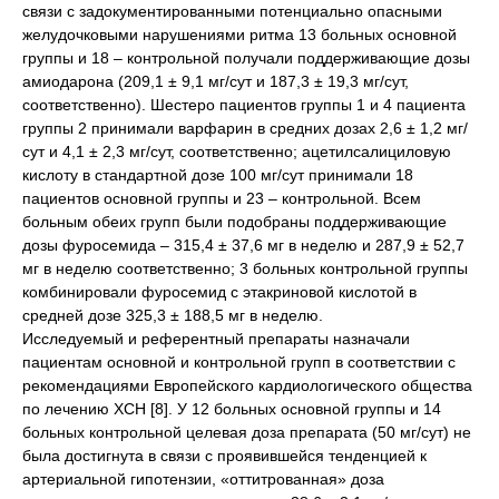
связи с задокументированными потенциально опасными
желудочковыми нарушениями ритма 13 больных основной
группы и 18 – контрольной получали поддерживающие дозы
амиодарона (209,1 ± 9,1 мг/сут и 187,3 ± 19,3 мг/сут,
соответственно). Шестеро пациентов группы 1 и 4 пациента
группы 2 принимали варфарин в средних дозах 2,6 ± 1,2 мг/
сут и 4,1 ± 2,3 мг/сут, соответственно; ацетилсалициловую
кислоту в стандартной дозе 100 мг/сут принимали 18
пациентов основной группы и 23 – контрольной. Всем
больным обеих групп были подобраны поддерживающие
дозы фуросемида – 315,4 ± 37,6 мг в неделю и 287,9 ± 52,7
мг в неделю соответственно; 3 больных контрольной группы
комбинировали фуросемид с этакриновой кислотой в
средней дозе 325,3 ± 188,5 мг в неделю.
Исследуемый и референтный препараты назначали
пациентам основной и контрольной групп в соответствии с
рекомендациями Европейского кардиологического общества
по лечению ХСН [8]. У 12 больных основной группы и 14
больных контрольной целевая доза препарата (50 мг/сут) не
была достигнута в связи с проявившейся тенденцией к
артериальной гипотензии, «оттитрованная» доза