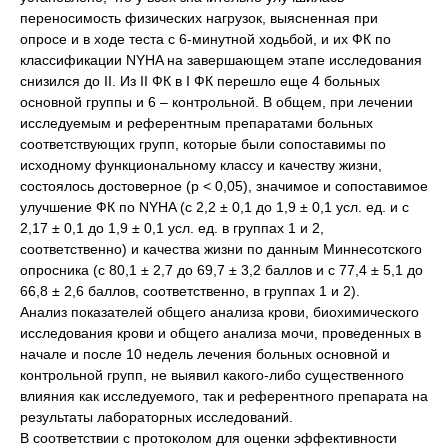
переносимость физических нагрузок, выясненная при
опросе и в ходе теста с 6-минутной ходьбой, и их ФК по
классификации NYHA на завершающем этапе исследования
снизился до II. Из II ФК в I ФК перешло еще 4 больных
основной группы и 6 – контрольной. В общем, при лечении
исследуемым и референтным препаратами больных
соответствующих групп, которые были сопоставимы по
исходному функциональному классу и качеству жизни,
состоялось достоверное (p < 0,05), значимое и сопоставимое
улучшение ФК по NYHA (с 2,2 ± 0,1 до 1,9 ± 0,1 усл. ед. и с
2,17 ± 0,1 до 1,9 ± 0,1 усл. ед. в группах 1 и 2,
соответственно) и качества жизни по данным Миннесотского
опросника (с 80,1 ± 2,7 до 69,7 ± 3,2 баллов и с 77,4 ± 5,1 до
66,8 ± 2,6 баллов, соответственно, в группах 1 и 2).
Анализ показателей общего анализа крови, биохимического
исследования крови и общего анализа мочи, проведенных в
начале и после 10 недель лечения больных основной и
контрольной групп, не выявил какого-либо существенного
влияния как исследуемого, так и референтного препарата на
результаты лабораторных исследований.
В соответствии с протоколом для оценки эффективности