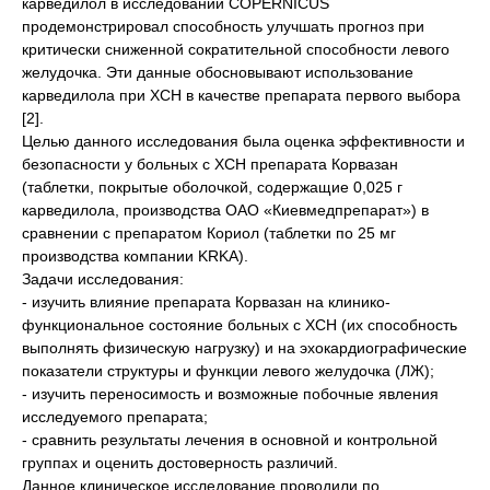
карведилол в исследовании COPERNICUS
продемонстрировал способность улучшать прогноз при
критически сниженной сократительной способности левого
желудочка. Эти данные обосновывают использование
карведилола при ХСН в качестве препарата первого выбора
[2].
Целью данного исследования была оценка эффективности и
безопасности у больных с ХСН препарата Корвазан
(таблетки, покрытые оболочкой, содержащие 0,025 г
карведилола, производства ОАО «Киевмедпрепарат») в
сравнении с препаратом Кориол (таблетки по 25 мг
производства компании KRKA).
Задачи исследования:
- изучить влияние препарата Корвазан на клинико-
функциональное состояние больных с ХСН (их способность
выполнять физическую нагрузку) и на эхокардиографические
показатели структуры и функции левого желудочка (ЛЖ);
- изучить переносимость и возможные побочные явления
исследуемого препарата;
- сравнить результаты лечения в основной и контрольной
группах и оценить достоверность различий.
Данное клиническое исследование проводили по