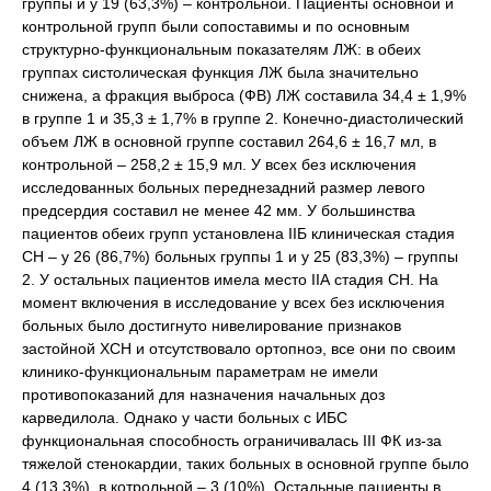
группы и у 19 (63,3%) – контрольной. Пациенты основной и
контрольной групп были сопоставимы и по основным
структурно-функциональным показателям ЛЖ: в обеих
группах систолическая функция ЛЖ была значительно
снижена, а фракция выброса (ФВ) ЛЖ составила 34,4 ± 1,9%
в группе 1 и 35,3 ± 1,7% в группе 2. Конечно-диастолический
объем ЛЖ в основной группе составил 264,6 ± 16,7 мл, в
контрольной – 258,2 ± 15,9 мл. У всех без исключения
исследованных больных переднезадний размер левого
предсердия составил не менее 42 мм. У большинства
пациентов обеих групп установлена IIБ клиническая стадия
СН – у 26 (86,7%) больных группы 1 и у 25 (83,3%) – группы
2. У остальных пациентов имела место IIА стадия СН. На
момент включения в исследование у всех без исключения
больных было достигнуто нивелирование признаков
застойной ХСН и отсутствовало ортопноэ, все они по своим
клинико-функциональным параметрам не имели
противопоказаний для назначения начальных доз
карведилола. Однако у части больных с ИБС
функциональная способность ограничивалась III ФК из-за
тяжелой стенокардии, таких больных в основной группе было
4 (13,3%), в котрольной – 3 (10%). Остальные пациенты в