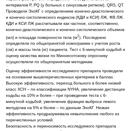
интервалов P, PQ (у больных с синусовым ритмом), QRS, QT.
Проводили ЭхоКГ с определением конечно-диастолического
и конечно-систолического индексов (КДИ и КСИ) ЛЖ, ФВ ЛЖ.
КДИ и КСИ ЛЖ рассчитывали как частное, соответственно,
конечно-диастолического и конечно-систолического объемов
2
(мл) и площади поверхности тела (м
). Последнюю
определяли по общепринятой номограмме с учетом роста
(см) и массы тела (кг) пациента. Тест с 6-минутной ходьбой и
оценку качества жизни по Миннесотскому опроснику
осуществляли по общепринятым методикам.
Оценку эффективности исследуемого препарата проводили
на основании вышеперечисленных критериев в баллах.
Высокую эффективность: переход больного в более низкий
класс ХСН – по классификации NYHA; увеличение дистанции
ходьбы на 10% и более – при проведении теста с 6-
минутной ходьбой; увеличение фракции выброса левого
желудочка на 5% и более – по данным ЭхоКГ. Низкая
эффективность продразумевала невыполнение любого из
перечисленных условий.
Безопасность и переносимость исследуемого препарата