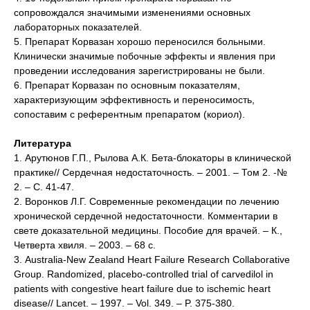
сопровождался значимыми изменениями основных
лабораторных показателей.
5. Препарат Корвазан хорошо переносился больными.
Клинически значимые побочные эффекты и явления при
проведении исследования зарегистрированы не были.
6. Препарат Корвазан по основным показателям,
характеризующим эффективность и переносимость,
сопоставим с референтным препаратом (кориол).
Литература
1. Арутюнов Г.П., Рылова А.К. Бета-блокаторы в клинической
практике// Сердечная недостаточность. – 2001. – Том 2. -№
2. – С. 41-47.
2. Воронков Л.Г. Современные рекомендации по лечению
хронической сердечной недостаточности. Комментарии в
свете доказательной медицины. Пособие для врачей. – К.,
Четверта хвиля. – 2003. – 68 с.
3. Australia-New Zealand Heart Failure Research Collaborative
Group. Randomized, placebo-controlled trial of carvedilol in
patients with congestive heart failure due to ischemic heart
disease// Lancet. – 1997. – Vol. 349. – P. 375-380.