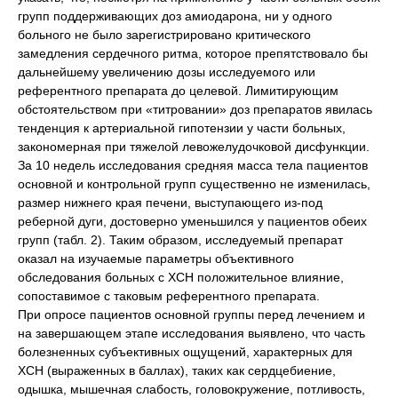
групп поддерживающих доз амиодарона, ни у одного
больного не было зарегистрировано критического
замедления сердечного ритма, которое препятствовало бы
дальнейшему увеличению дозы исследуемого или
референтного препарата до целевой. Лимитирующим
обстоятельством при «титровании» доз препаратов явилась
тенденция к артериальной гипотензии у части больных,
закономерная при тяжелой левожелудочковой дисфункции.
За 10 недель исследования средняя масса тела пациентов
основной и контрольной групп существенно не изменилась,
размер нижнего края печени, выступающего из-под
реберной дуги, достоверно уменьшился у пациентов обеих
групп (табл. 2). Таким образом, исследуемый препарат
оказал на изучаемые параметры объективного
обследования больных с ХСН положительное влияние,
сопоставимое с таковым референтного препарата.
При опросе пациентов основной группы перед лечением и
на завершающем этапе исследования выявлено, что часть
болезненных субъективных ощущений, характерных для
ХСН (выраженных в баллах), таких как сердцебиение,
одышка, мышечная слабость, головокружение, потливость,