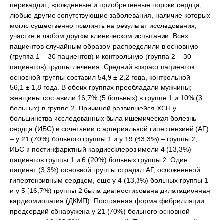
перикардит; врожденные и приобретенные пороки сердца;
любые другие сопутствующие заболевания, наличие которых
могло существенно повлиять на результат исследования;
участие в любом другом клиническом испытании. Всех
пациентов случайным образом распределили в основную
(группа 1 – 30 пациентов) и контрольную (группа 2 – 30
пациентов) группы лечения. Средний возраст пациентов
основной группы составил 54,9 ± 2,2 года, контрольной –
56,1 ± 1,8 года. В обеих группах преобладали мужчины;
женщины составили 16,7% (5 больных) в группе 1 и 10% (3
больных) в группе 2. Причиной развившейся ХСН у
большинства исследованных была ишемическая болезнь
сердца (ИБС) в сочетании с артериальной гипертензией (АГ)
– у 21 (70%) больного группы 1 и у 19 (63,3%) – группы 2,
ИБС и постинфарктный кардиосклероз имели 4 (13,3%)
пациентов группы 1 и 6 (20%) больных группы 2. Один
пациент (3,3%) основной группы страдал АГ, осложненной
гипертензивным сердцем, еще у 4 (13,3%) больных группы 1
и у 5 (16,7%) группы 2 была диагностирована дилатационная
кардиомиопатия (ДКМП). Постоянная форма фибрилляции
предсердий обнаружена у 21 (70%) больного основной