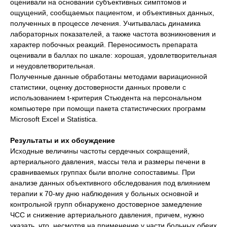
оценивали на основании субъективных симптомов и
ощущений, сообщаемых пациентом, и объективных данных,
полученных в процессе лечения. Учитывалась динамика
лабораторных показателей, а также частота возникновения и
характер побочных реакций. Переносимость препарата
оценивали в баллах по шкале: хорошая, удовлетворительная
и неудовлетворительная.
Полученные данные обработаны методами вариационной
статистики, оценку достоверности данных провели с
использованием t-критерия Стьюдента на персональном
компьютере при помощи пакета статистических программ
Microsoft Excel и Statistica.
Результаты и их обсуждение
Исходные величины частоты сердечных сокращений,
артериального давления, массы тела и размеры печени в
сравниваемых группах были вполне сопоставимы. При
анализе данных объективного обследования под влиянием
терапии к 70-му дню наблюдения у больных основной и
контрольной групп обнаружено достоверное замедление
ЧСС и снижение артериального давления, причем, нужно
указать, что, несмотря на применение у части больных обеих