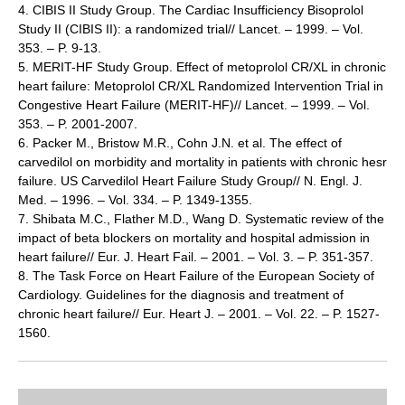
4. CIBIS II Study Group. The Cardiac Insufficiency Bisoprolol
Study II (CIBIS II): a randomized trial// Lancet. – 1999. – Vol.
353. – P. 9-13.
5. MERIT-HF Study Group. Effect of metoprolol CR/XL in chronic
heart failure: Metoprolol CR/XL Randomized Intervention Trial in
Congestive Heart Failure (MERIT-HF)// Lancet. – 1999. – Vol.
353. – P. 2001-2007.
6. Packer M., Bristow M.R., Cohn J.N. et al. The effect of
carvedilol on morbidity and mortality in patients with chronic hesr
failure. US Carvedilol Heart Failure Study Group// N. Engl. J.
Med. – 1996. – Vol. 334. – P. 1349-1355.
7. Shibata M.C., Flather M.D., Wang D. Systematic review of the
impact of beta blockers on mortality and hospital admission in
heart failure// Eur. J. Heart Fail. – 2001. – Vol. 3. – P. 351-357.
8. The Task Force on Heart Failure of the European Society of
Cardiology. Guidelines for the diagnosis and treatment of
chronic heart failure// Eur. Heart J. – 2001. – Vol. 22. – P. 1527-
1560.