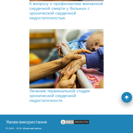
К вопросу о профилактике внезапной
сердечной смерти у больных с
хронической сердечной
недостаточностью
Лечение терминальной стадии
хронической сердечной
недостаточности
Умови використання
© 2006 - 2026 Медичний портал