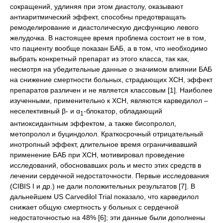
сокращений, удлиняя при этом диастолу, оказывают
антиаритмический эффект, способны предотвращать
ремоделирование и диастолическую дисфункцию левого
желудочка. В настоящее время проблема состоит не в том,
что пациенту вообще показан БАБ, а в том, что необходимо
выбрать конкретный препарат из этого класса, так как,
несмотря на убедительные данные о значимом влиянии БАБ
на снижение смертности больных, страдающих ХСН, эффект
препаратов различен и не является классовым [1]. Наиболее
изученными, применительно к ХСН, являются карведилол –
неселективный β- и α
-блокатор, обладающий
1
антиоксидантным эффектом, а также бисопролол,
метопролол и буциндолол. Краткосрочный отрицательный
инотропный эффект, длительное время ограничивавший
применение БАБ при ХСН, мотивировал проведение
исследований, обосновавших роль и место этих средств в
лечении сердечной недостаточности. Первые исследования
(CIBIS I и др.) не дали положительных результатов [7]. В
дальнейшем US Carvedilol Trial показало, что карведилол
снижает общую смертность у больных с сердечной
недостаточностью на 48% [6]; эти данные были дополнены