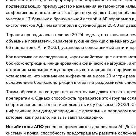
подтверждающих преимущество назначения антагонистов кальц
эффективности антагонисты кальция не уступают β-адреноблок
участием 17 больных с бронхиальной астмой и АГ верапамил в 
систолическое АД, чем каптоприл в суточной дозе 25-50 мг два
Терапия проводилась в течение 20-24 недель, по окончании ле
объемные показатели, характеризующие функцию внешнего дыха
66 пациентов с АГ и ХОЗЛ, установило сопоставимый антигипе
Как показывают исследования, короткодействующие антагонис
бронхоконстрикции, инициированной физической нагрузкой, ан
антагонисты кальция могут нарушать вентиляционно-перфузионно
установлено, что назначение нифедипина в дозе 20 мг три раз
ослаблением бронхоконстрикции в ответ на раздражитель сниж
Таким образом, на сегодня нет достаточных доказательств, пр
препаратами. Однако способность препаратов этой группы осл
сопротивление позволяет использовать их у больных с ХОЗЛ. 
нифедипина или дигидропиридины с длительным периодом пол
которые, как правило, не вызывают тахикардию.
Ингибиторы АПФ
успешно применяются для лечения АГ. Доказ
систему и почки, способность предотвращать развитие осложнен