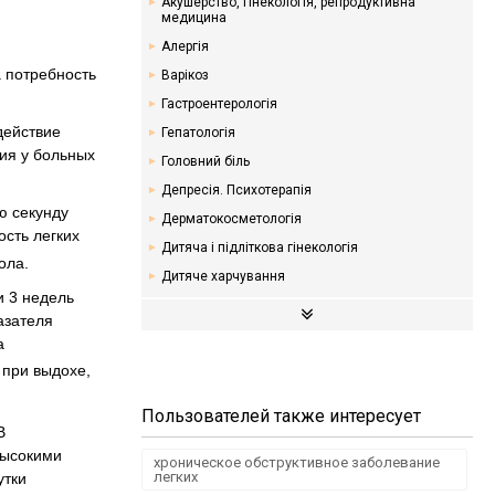
Акушерство, гінекологія, репродуктивна
медицина
Алергія
 потребность
Варікоз
Гастроентерологія
действие
Гепатологія
ния у больных
Головний біль
Депресія. Психотерапія
ю секунду
Дерматокосметологія
сть легких
Дитяча і підліткова гінекологія
ола.
Дитяче харчування
и 3 недель
Ендокринологія. Цукровий діабет
азателя
Кардіологія
а
Мамологія
 при выдохе,
Надлишкова вага. Дієти
Пользователей также интересует
Неврологія
В
Онкологія
высокими
хроническое обструктивное заболевание
легких
Отоларингологія
утки