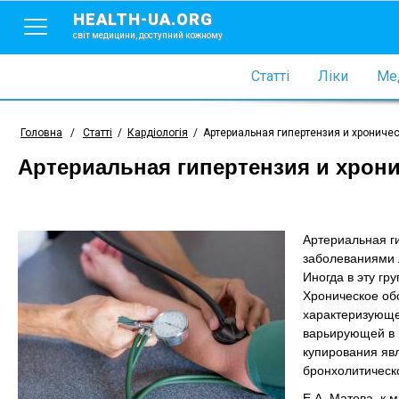
HEALTH-UA.ORG
світ медицини, доступний кожному
Статті
Ліки
Мед
Головна
/
Статті
/
Кардіологія
/
Артериальная гипертензия и хрониче
Артериальная гипертензия и хрони
Артериальная г
заболеваниями л
Иногда в эту г
Хроническое обс
характеризующе
варьирующей в 
купирования яв
бронхолитическ
Е.А. Матова, к.