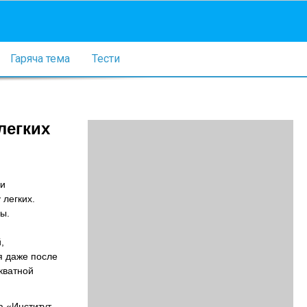
Гаряча тема
Тести
легких
ми
 легких.
ы.
,
я даже после
кватной
а «Институт