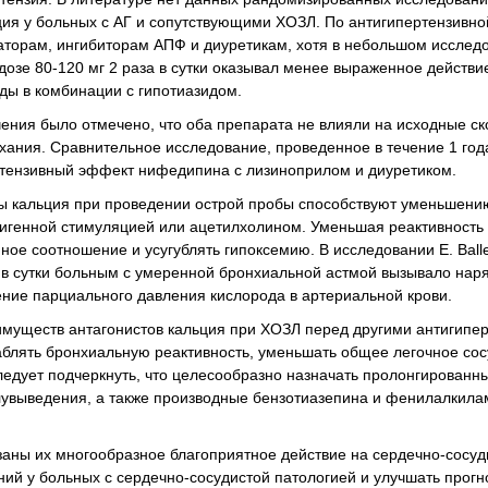
ия у больных с АГ и сопутствующими ХОЗЛ. По антигипертензивно
аторам, ингибиторам АПФ и диуретикам, хотя в небольшом исслед
дозе 80-120 мг 2 раза в сутки оказывал менее выраженное действи
жды в комбинации с гипотиазидом.
чения было отмечено, что оба препарата не влияли на исходные с
ния. Сравнительное исследование, проведенное в течение 1 год
ртензивный эффект нифедипина с лизиноприлом и диуретиком.
ты кальция при проведении острой пробы способствуют уменьшени
тигенной стимуляцией или ацетилхолином. Уменьшая реактивность 
е соотношение и усугублять гипоксемию. В исследовании Е. Balles
а в сутки больным с умеренной бронхиальной астмой вызывало наря
ение парциального давления кислорода в артериальной крови.
еимуществ антагонистов кальция при ХОЗЛ перед другими антигип
аблять бронхиальную реактивность, уменьшать общее легочное сос
Следует подчеркнуть, что целесообразно назначать пролонгирован
увыведения, а также производные бензотиазепина и фенилалкила
аны их многообразное благоприятное действие на сердечно-сосу
ий у больных с сердечно-сосудистой патологией и улучшать прогн