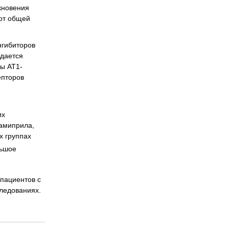
кновения
 от общей
нгибиторов
ждается
ы АТ1-
епторов
их
рамиприла,
х группах
льшое
 пациентов с
следованиях.