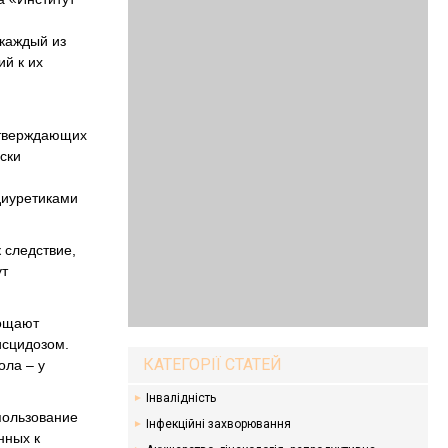
 каждый из
й к их
дтверждающих
ски
диуретиками
 следствие,
ут
тощают
исцидозом.
КАТЕГОРІЇ СТАТЕЙ
ола – у
Інвалідність
пользование
Інфекційні захворювання
нных к