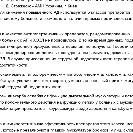
 Н.Д. Стражеско» АМН Украины, г. Киев
ля снижения повышенного АД используется 5 классов препаратов,
ую систему больного и возможного наличия прямых противопоказани
в в качестве антигипертензивных препаратов, рандомизированных
 больных с АГ и ХОЗЛ не проводилось. В то же время данных, по
а вентиляционно-перфузионные отношения, не получено. Теоретиче
сы ремоделирования легочных сосудов и тем самым задерживать
ЗЛ. В случае присоединения сердечной недостаточности терапия 
достаточности.
покалиемией, гипохлоремическим метаболическим алкалозом и, как
бствуют увеличению гематокрита, уменьшая венозный приток, мог
ой сердечной недостаточности.
 дозы диакарба ослабляют функцию дыхательной мускулатуры и ис
о положительного действия на функцию легких у больных с муков
мбинации препаратов – фуросемида в виде аэрозоля и сальбутам
ю антигипертензивную эффективность препаратов этого класса, ис
 которые превалируют в гладкой мускулатуре бронхов, у лиц, скло