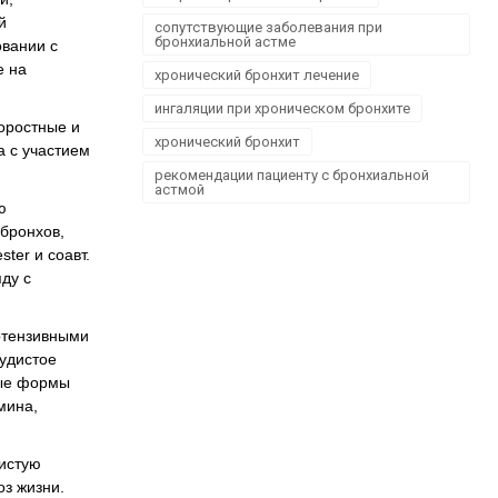
й
сопутствующие заболевания при
бронхиальной астме
овании с
е на
хронический бронхит лечение
ингаляции при хроническом бронхите
коростные и
хронический бронхит
а с участием
рекомендации пациенту с бронхиальной
астмой
ю
бронхов,
ter и соавт.
ду с
ертензивными
удистое
ные формы
мина,
дистую
оз жизни.