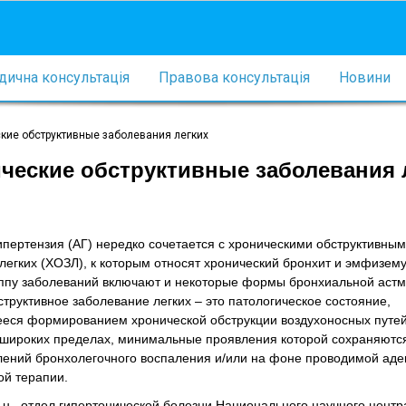
ична консультація
Правова консультація
Новини
ские обструктивные заболевания легких
ческие обструктивные заболевания 
ипертензия (АГ) нередко сочетается с хроническими обструктивны
егких (ХОЗЛ), к которым относят хронический бронхит и эмфизему
руппу заболеваний включают и некоторые формы бронхиальной астм
труктивное заболевание легких – это патологическое состояние,
еся формированием хронической обструкции воздухоносных путей
широких пределах, минимальные проявления которой сохраняютс
лений бронхолегочного воспаления и/или на фоне проводимой аде
ой терапии.
м.н., отдел гипертонической болезни Национального научного центр