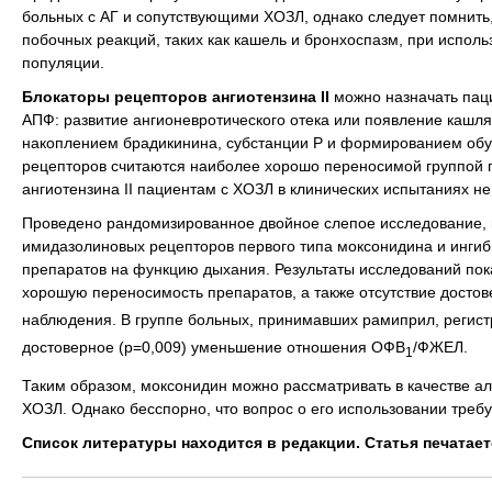
больных с АГ и сопутствующими ХОЗЛ, однако следует помнить,
побочных реакций, таких как кашель и бронхоспазм, при испол
популяции.
Блокаторы рецепторов ангиотензина II
можно назначать пац
АПФ: развитие ангионевротического отека или появление кашля
накоплением брадикинина, субстанции Р и формированием обу
рецепторов считаются наиболее хорошо переносимой группой 
ангиотензина II пациентам с ХОЗЛ в клинических испытаниях не
Проведено рандомизированное двойное слепое исследование, 
имидазолиновых рецепторов первого типа моксонидина и ингиб
препаратов на функцию дыхания. Результаты исследований по
хорошую переносимость препаратов, а также отсутствие досто
наблюдения. В группе больных, принимавших рамиприл, регист
достоверное (p=0,009) уменьшение отношения ОФВ
/ФЖЕЛ.
1
Таким образом, моксонидин можно рассматривать в качестве ал
ХОЗЛ. Однако бесспорно, что вопрос о его использовании треб
Список литературы находится в редакции. Статья печатает