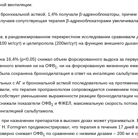
ной вентиляции.
щих бронхиальной астмой, 1,4% получали β-адреноблокаторы, причем
случаев сопутствующая терапия β-адреноблокаторами увеличивала
в, в рандомизированном перекрестном исследовании сравнивали 
 (100 мг/сут) и целипролола (200мг/сут) на функцию внешнего дыха
 на 16,4% (p<0,05) снижал объем форсированного выдоха за перву
венного влияния ни на ОФВ
, ни на форсированную жизненную емко
1
была сохранена бронходилатация в ответ на ингаляцию сальбутам
ьных с АГ и бронхиальной астмой последовательно на протяжени
овили, что терапия пропранололом сопровождается снижением пок
особствует уменьшению выраженности реакции бронходилатации н
 снижали показатели ОФВ
и ФЖЕЛ, максимальную скорость потока
1
 ингаляцией сальбутамола.
 при назначении препаратов в высоких дозах может утрачиваться. 
 H. Formgren продемонстрировал, что терапия в течение 17 дней 
стоверно снижает ОФВ
по сравнению с низкими дозами – 200 мг в с
1