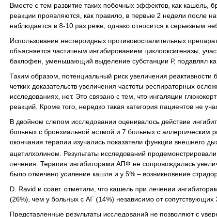
Вместе с тем развитие таких побочных эффектов, как кашель, 
реакции проявляются, как правило, в первые 2 недели после н
наблюдается в 8-10 раз реже, однако относится к серьезным 
Использование нестероидных противовоспалительных препарато
объясняется частичным ингибированием циклооксигеназы, учас
баклофен, уменьшающий выделение субстанции Р, подавлял ка
Таким образом, потенциальный риск увеличения реактивности 
четких доказательств увеличения частоты респираторных осло
исследованиях, нет. Это связано с тем, что ингаляции глюкоко
реакций. Кроме того, нередко такая категория пациентов не уча
В двойном слепом исследовании оценивалось действие ингибит
больных с бронхиальной астмой и 7 больных с аллергическим р
окончания терапии изучались показатели функции внешнего д
ацетилхолином. Результаты исследований продемонстрировали
лечения. Терапия ингибиторами АПФ не сопровождалась увелич
было отмечено усиление кашля и у 5% – возникновение стридо
D. Ravid и соавт. отметили, что кашель при лечении ингибитор
(26%), чем у больных с АГ (14%) независимо от сопутствующих
Представленные результаты исследований не позволяют с уве