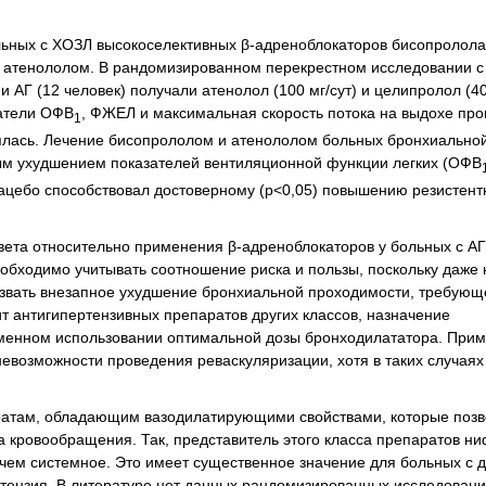
льных с ХОЗЛ высокоселективных β-адреноблокаторов бисопролола
д атенололом. В рандомизированном перекрестном исследовании с
АГ (12 человек) получали атенолол (100 мг/сут) и целипролол (40
затели ОФВ
, ФЖЕЛ и максимальная скорость потока на выдохе про
1
нялась. Лечение бисопрололом и атенололом больных бронхиальной
ым ухудшением показателей вентиляционной функции легких (ОФВ
лацебо способствовал достоверному (p<0,05) повышению резистент
вета относительно применения β-адреноблокаторов у больных с АГ
обходимо учитывать соотношение риска и пользы, поскольку даже 
ызвать внезапное ухудшение бронхиальной проходимости, требующ
т антигипертензивных препаратов других классов, назначение
менном использовании оптимальной дозы бронходилататора. Прим
евозможности проведения реваскуляризации, хотя в таких случаях
ратам, обладающим вазодилатирующими свойствами, которые поз
га кровообращения. Так, представитель этого класса препаратов н
 чем системное. Это имеет существенное значение для больных с 
тензия. В литературе нет данных рандомизированных исследовани