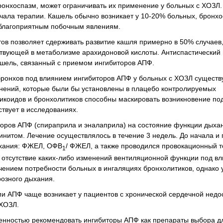
бронхоспазм, может ограничивать их применение у больных с ХОЗЛ
ачала терапии. Кашель обычно возникает у 10-20% больных, бронх
неблагоприятным побочным явлениям.
в позволяет сдерживать развитие кашля примерно в 50% случаев,
твующей в метаболизме арахидоновой кислоты. Антиспастический
шель, связанный с приемом ингибиторов АПФ.
бронхов под влиянием ингибиторов АПФ у больных с ХОЗЛ существу
жнений, которые были бы установлены в плацебо контролируемых
ртикоидов и бронхолитиков способны маскировать возникновение п
ствует в исследованиях.
оров АПФ (спираприла и эналаприла) на состояние функции дыхан
инитом. Лечение осуществлялось в течение 3 недель. До начала и
ыхания: ФЖЕЛ, ОФВ
/ ФЖЕЛ, а также проводился провокационный т
1
 отсутствие каких-либо изменений вентиляционной функции под в
ением потребности больных в ингаляциях бронхолитиков, однако у
розного дыхания.
ами АПФ чаще возникает у пациентов с хронической сердечной нед
 ХОЗЛ.
ренностью рекомендовать ингибиторы АПФ как препараты выбора д