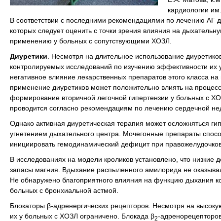
кардиологии им.
В соответствии с последними рекомендациями по лечению АГ д
которых следует оценить с точки зрения влияния на дыхательн
применению у больных с сопутствующими ХОЗЛ.
Диуретики
. Несмотря на длительное использование диуретико
контролируемых исследований по изучению эффективности их у
негативное влияние лекарственных препаратов этого класса н
применение диуретиков может положительно влиять на процес
формирование вторичной легочной гипертензии у больных с ХО
проводится согласно рекомендациям по лечению сердечной не
Однако активная диуретическая терапия может осложняться ги
угнетением дыхательного центра. Мочегонные препараты спосо
инициировать гемодинамический дефицит при правожелудочков
В исследованиях на модели кроликов установлено, что низкие
запасы магния. Вдыхание распыленного амилорида не оказывал
Не обнаружено благоприятного влияния на функцию дыхания ко
больных с бронхиальной астмой.
Блокаторы β-адренергических рецепторов. Несмотря на высоку
их у больных с ХОЗЛ ограничено. Блокада β
-адренорецепторов,
2