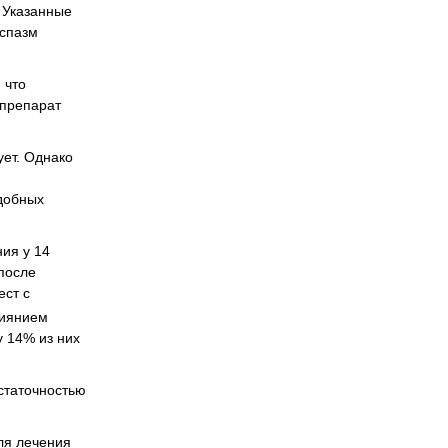
. Указанные
оспазм
 что
 препарат
ет. Однако
одобных
ия у 14
 после
ест с
лиянием
 14% из них
остаточностью
ля лечения