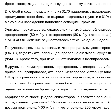
бронхоконстрикции, приводит к существенному снижению легоч
D.F. Graft и соавт. показали, что из 3170 пациентов, страдаю
преимущественно больные старших возрастных групп, и в 61% 
в активном наблюдении пациентов лечащими врачами.
Учитывая преимущества кардиоселективных β-адреноблокаторо
пропранолола (80 мг/сут), окспренолола (80 мг/сут) атенолола
с АГ и ХОЗЛ. Лечение осуществлялось в течение одной недели.
Полученные результаты показали, что пропранолол достоверно
(ОФВ
), тогда как атенолол и целипролол не оказывали сущест
1
(ФЖЕЛ). Кроме того, при лечении атенололом и целипрололом 
В другом рандомизированном перекрестном исследовании у бол
применяли пропранолол, атенолол, метопролол. Авторы устан
ОФВ
по сравнению с атенололом и метопрололом, а также сп
1
сальбутамол. По сравнению с плацебо атенолол и метопролол
однако не влияли на бронходилатацию при проведении теста с
Кардиоселективность β-адреноблокаторов не является полной и
исследовании с участием 17 больных бронхиальной астмой с АГ
дозами практолола (400 мг/сут) и метопролола (200 мг/сут) до