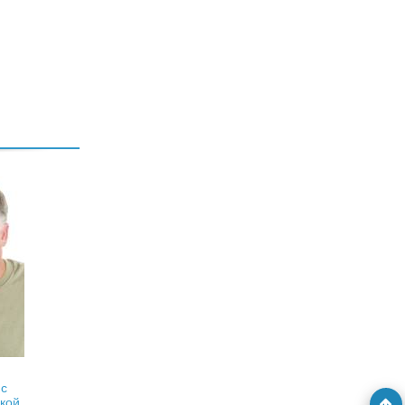
 с
кой