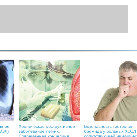
ивное
Хроническое обструктивное
Безопасность тиотропия
ОЗЛ)
заболевание легких.
бромида у больных ХОЗЛ
Современная концепция
сопутствующей ишемичес