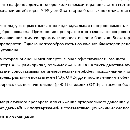
 что на фоне адекватной бронхолитической терапии частота возни
ьзовании ингибиторов АПФ у этой категории больных не отличается
иентам, у которых отмечается индивидуальная непереносимость и
, бронхоспазма. Применение препаратов этого класса не сопрово
словленной этим синдромом гиперреактивности бронхов. Блокатор
препаратов. Однако целесообразность назначения блокаторов рец
 уточнена.
в котором оценены антигипертензивная эффективность агониста
итора АПФ рамиприла у больных с АГ и ХОЗЛ, а также действие эт
казали сопоставимый антигипертензивный эффект моксонидина и 
верных различий показателей РО
, ОФВ
до и после лечения в обеи
2
1
рировалось незначительное (p>0,1) снижение ОФВ
, а также небо
1
ьтернативного препарата для снижения артериального давления у
ует дальнейших подтверждений в соответствующих клинических ис
ся в сокращении.