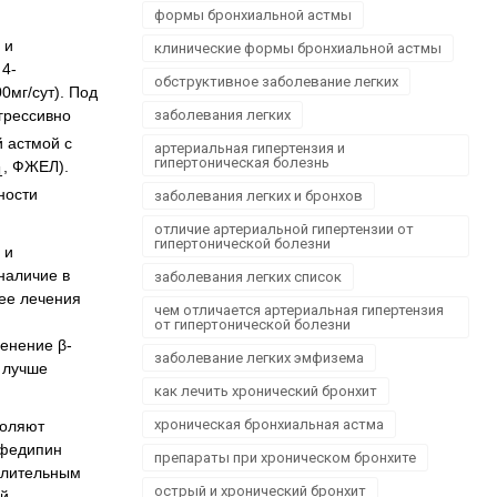
Офтальмологія
формы бронхиальной астмы
Проктологія
 и
клинические формы бронхиальной астмы
 4-
Пульмонологія, фтизіатрія
обструктивное заболевание легких
0мг/сут). Под
Стоматологія. Захворювання порожнини рота
грессивно
заболевания легких
Травматологія і ортопедія
 астмой с
артериальная гипертензия и
Урологія і нефрологія
гипертоническая болезнь
, ФЖЕЛ).
1
Школа здоров'я
ности
заболевания легких и бронхов
Щеплення
отличие артериальной гипертензии от
гипертонической болезни
 и
наличие в
заболевания легких список
ее лечения
чем отличается артериальная гипертензия
от гипертонической болезни
енение β-
заболевание легких эмфизема
 лучше
как лечить хронический бронхит
хроническая бронхиальная астма
воляют
ифедипин
препараты при хроническом бронхите
длительным
острый и хронический бронхит
й,