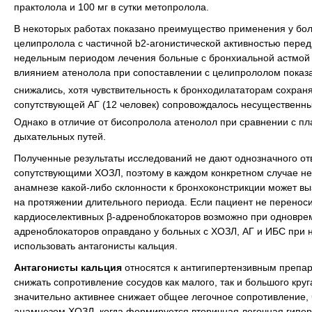
практолола и 100 мг в сутки метопролола.
В некоторых работах показано преимущество применения у бо
целипролола с частичной b2-агонистической активностью пере
недельным периодом лечения больные с бронхиальной астмой и 
влиянием атенолола при сопоставлении с целипрололом пока
снижались, хотя чувствительность к бронходилататорам сохра
сопутствующей АГ (12 человек) сопровождалось несущественн
Однако в отличие от бисопролола атенолол при сравнении с п
дыхательных путей.
Полученные результаты исследований не дают однозначного от
сопутствующими ХОЗЛ, поэтому в каждом конкретном случае не
анамнезе какой-либо склонности к бронхоконстрикции может в
на протяжении длительного периода. Если пациент не переноси
кардиоселективных β-адреноблокаторов возможно при одновре
адреноблокаторов оправдано у больных с ХОЗЛ, АГ и ИБС при н
использовать антагонисты кальция.
Антагонисты кальция
относятся к антигипертензивным препа
снижать сопротивление сосудов как малого, так и большого кру
значительно активнее снижает общее легочное сопротивление,
анамнезом ХОЗЛ, когда формируется вторичная легочная гипер