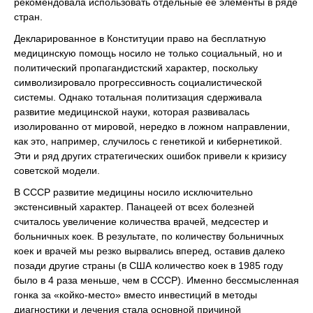
рекомендовала использовать отдельные ее элементы в ряде
стран.
Декларированное в Конституции право на бесплатную
медицинскую помощь носило не только социальный, но и
политический пропагандистский характер, поскольку
символизировало прогрессивность социалистической
системы. Однако тотальная политизация сдерживала
развитие медицинской науки, которая развивалась
изолированно от мировой, нередко в ложном направлении,
как это, например, случилось с генетикой и кибернетикой.
Эти и ряд других стратегических ошибок привели к кризису
советской модели.
В СССР развитие медицины носило исключительно
экстенсивный характер. Панацеей от всех болезней
считалось увеличение количества врачей, медсестер и
больничных коек. В результате, по количеству больничных
коек и врачей мы резко вырвались вперед, оставив далеко
позади другие страны (в США количество коек в 1985 году
было в 4 раза меньше, чем в СССР). Именно бессмысленная
гонка за «койко-место» вместо инвестиций в методы
диагностики и лечения стала основной причиной