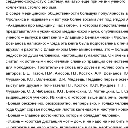
сердечно-сосудистую систему, начатых еще при жизни ученого,
коллектива стояло его имя.
В среде медицинской общественности большую популярность зав
Фролькиса и издаваемый вот уже более восьми лет под эгидой 
«Академіки про медицину, час і себе», в котором представлен
представителями украинской медицинской науки, опубликованны
ученого – выпуск в свет книги «Владимир Вениаминович Фрольк
Возианова написано: «Когда эта книга была подготовлена к печа
дружил и работал с Владимиром Вениаминовичем, это – больша
редкостной души человеком, настоящим гуманистом. Он очень 
считал их истинными носителями славных традиций отечественн
для молодежи». Трогательные слова его друзей и коллег, боль 
авторов: Б.Е. Патон, Н.М. Амосов, П.Г. Костюк, А.Ф. Возианов, Ю
Фурманов, Ю.Г. Виленский, В.И. Медведь. Недавно первые экзе
выступали друзья и почитатели П.Г. Костюк, Ю.И. Кундиев, П.П. 
Фурманов, О.В. Чебанова, Ю.Г. Виленский, Э. Митницкий, Е.Т. 
выдающегося ученого. Из книги, о которой выше шла речь, был
«Время бесконечно, безвозвратно, непрерывно, и только человек
года будет сорван последний листок календаря и наступит ново
«Время – главное достоинство, которым обладает человек».
«Жизнь – короткая дистанция «от – до», и не надо на ней бить
«Долголетия не надо ждать, вглядываясь в даль, необходимо ид