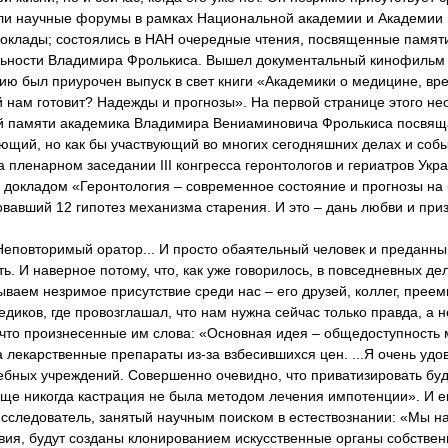
или научные форумы в рамках Национальной академии и Академии
 доклады; состоялись в НАН очередные чтения, посвященные памят
ельности Владимира Фролькиса. Вышел документальный кинофильм 
ию был приурочен выпуск в свет книги «Академики о медицине, вр
 нам готовит? Надежды и прогнозы». На первой странице этого не
лой памяти академика Владимира Вениаминовича Фролькиса посвящ
ующий, но как бы участвующий во многих сегодняшних делах и собы
 пленарном заседании III конгресса геронтологов и гериатров Укр
с докладом «Геронтология – современное состояние и прогнозы на
авший 12 гипотез механизма старения. И это – дань любви и при
еповторимый оратор... И просто обаятельный человек и преданный
ить. И наверное потому, что, как уже говорилось, в повседневных де
аем незримое присутствие среди нас – его друзей, коллег, преем
диков, где провозглашал, что нам нужна сейчас только правда, а н
что произнесенные им слова: «Основная идея – общедоступность
на лекарственные препараты из-за взбесившихся цен. ...Я очень уд
ебных учреждений. Совершенно очевидно, что приватизировать бу
 еще никогда кастрация не была методом лечения импотенции». И е
исследователь, занятый научным поиском в естествознании: «Мы н
твия, будут созданы клонированием искусственные органы собствен