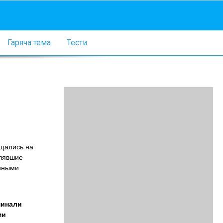
Гаряча тема
Тести
бщались на
влявшие
анными
минали
ми