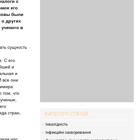
иалоги с
нное его
аковы были
 о других
 ученого в
ать сущность
. С его
ейшей и
альная и
И все они
димира
 том, что
 ученые,
его
да стран,
КАТЕГОРІЇ СТАТЕЙ
Інвалідність
м
Інфекційні захворювання
реди нас,