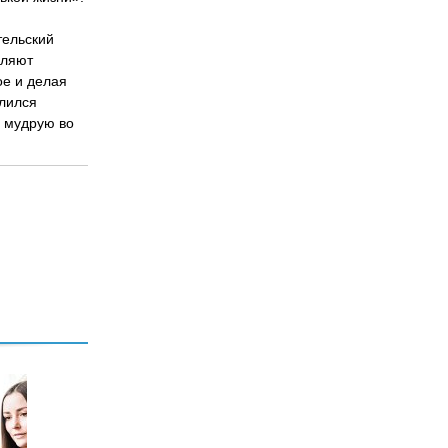
тельский
вляют
ое и делая
елился
ь мудрую во