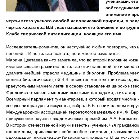
учениками, его
собеседниками
внимание к пр
черты этого ученого особой человеческой природы, с рад
чертах характера В.В., как называли его близкие и сотруд
Клубе творческой интеллигенции, носящем его имя.
Исследователь-романтик, он неслучайно любил повторять, что 
явлений... И не только познать, но и многое изменить».
Марина Цветаева как-то заметила, что во второй половине жизн
именем связано развитие не только отечественной, но и миров
драматичнейшей отрасли медицины и биологии. Проблема увел
медико-биологическая, ей В.В. посвятил многолетние исследов
краеугольным камнем легли в основу становления широко изве
Фролькиса отмечены многими высокими наградами, а их автор 
Всемирный парламент гуманитариев, в который входят многие 
звезды литературы и искусства, избрал В.В. своим членом и вру
Международной ассоциацией геронтологов медалью им. Ф. Верц
присуждение научных академических премий им. А.А. Богомоль
В истории отечественной науки известны ученые, чья граждан
феноменом, привлекали к себе особое внимание, оказывались 
несомненно, принадлежит Владимиру Фролькису. И не только при 