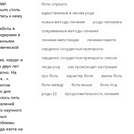
адо
Офтальмологія
боль слушать
было столь
Проктологія
единственный в своем роде
лись к нему
Пульмонологія, фтизіатрія
новые методы лечения
роды человека
Стоматологія. Захворювання порожнини рота
аботы в
современные методы лечения
Травматологія і ортопедія
лидерами в
лечение импотенции
лечение памяти
ранными
Урологія і нефрологія
овеческой
сердечно сосудистые препараты
Школа здоров'я
Щеплення
сердечно сосудистые препараты список
к, хирург и
 двух лет
люди род
как происходит кастрация
атно. На
про боль
характер боли
жизнь боль
...».
ингом
боль между
боль выше
боль под
о дня
роды 22
продолжительность лечения
илось пять
явлений
го научного
ных
роблемы
да азота на