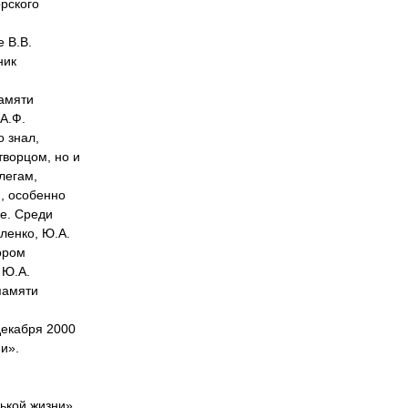
рского
 В.В.
ник
памяти
А.Ф.
о знал,
ворцом, но и
легам,
, особенно
се. Среди
пленко, Ю.А.
ором
 Ю.А.
памяти
декабря 2000
и».
ькой жизни».