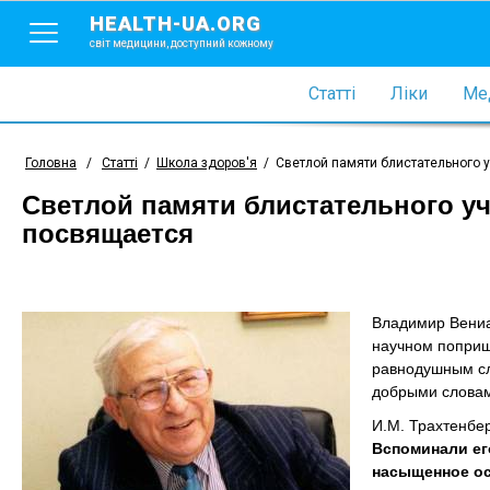
HEALTH-UA.ORG
світ медицини, доступний кожному
Статті
Ліки
Мед
Головна
/
Статті
/
Школа здоров'я
/
Светлой памяти блистательного 
Светлой памяти блистательного уч
посвящается
Владимир Вениам
научном поприще
равнодушным сл
добрыми слова
И.М. Трахтенбе
Вспоминали ег
насыщенное о