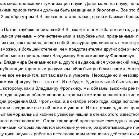
нах мира происходит гуманизация науки. Денег мало на науку, но н
 такими приоритетами должны быть медицина и биология». Все это 
 2 октября утром В.В. внезапно стало плохо, врачи и близкие броси
Патон, глубоко почитавший В.В., скажет о нем: «За долгие годы р
ющимися учеными – отечественными и зарубежными, признанными 
 из них, как правило, являл собой незаурядную личность с многог
озможно, в большей степени, чем представителям других сфер чел
особое место принадлежит Владимиру Вениаминовичу Фролькису».
ины Владимира Вениаминовича, другой выдающийся украинский меди
публикации горестным раздумьем: «Как быстро бежит время. Более
е все не верится, вот так: взять и умереть. Неожиданно и невозвр
мную фигуру. Увы – его нет. И не будет. Удивительный был человек
а, которому, как и Владимиру Фролькису, мы обязаны высоким рейт
о года научная общественность страны отметила девяностолетие с
ня рождения В.В. Фролькиса, а в октябре этого года, когда исполн
ятили заседание светлой памяти ученого. И это только одно из про
ыт мемориальный кабинет, увековечивший в стенах этого известно
ного исследователя. Стало традицией проведение ежегодных науч
стниками которых являются молодые ученые, разрабатывающие п
оду цикл научных работ по исследованиям механизма действия окси