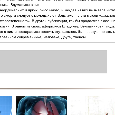
ика. Вдумаемся в них...
 неординарных и ярких, было много, и каждая из них вызывала чита
о смерти следует с молодых лет. Ведь именно эти мысли «...заста
второстепенного». В другой публикации, как бы продолжая сказанн
й жизни. В одном из своих афоризмов Владимир Вениаминович под
я с ним и постараемся постичь эту, казалось бы, простую, но стол
забвенном современнике, Человеке, Друге, Ученом.