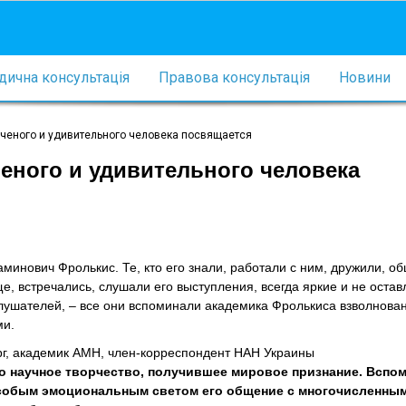
ична консультація
Правова консультація
Новини
ученого и удивительного человека посвящается
еного и удивительного человека
инович Фролькис. Те, кто его знали, работали с ним, дружили, о
, встречались, слушали его выступления, всегда яркие и не оста
ушателей, – все они вспоминали академика Фролькиса взволнов
ми.
рг, академик АМН, член-корреспондент НАН Украины
о научное творчество, получившее мировое признание. Вспо
собым эмоциональным светом его общение с многочисленны