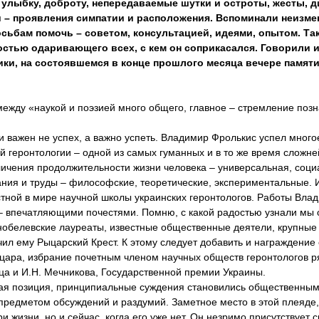
 улыбку, доброту, непередаваемые шутки и остроты, жесты, д
 – проявления симпатии и расположения. Вспоминали неизме
осьбам помочь – советом, консультацией, идеями, опытом. Т
остью одаривающего всех, с кем он соприкасался. Говорили и
ники, на состоявшемся в конце прошлого месяца вечере памяти
между «наукой и поэзией много общего, главное – стремление позн
и важен не успех, а важно успеть. Владимир Фролькис успел многое
ой геронтологии – одной из самых гуманных и в то же время сложн
ичения продолжительности жизни человека – универсальная, соци
ания и труды – философские, теоретические, экспериментальные. 
стной в мире научной школы украинских геронтологов. Работы Вла
– впечатляющими почестями. Помню, с какой радостью узнали мы о
нобелевские лауреаты, известные общественные деятели, крупные
чил ему Рыцарский Крест. К этому следует добавить и награждение 
ара, избрание почетным членом научных обществ геронтологов ря
ца и И.Н. Мечникова, Государственной премии Украины.
ская позиция, принципиальные суждения становились общественны
предметом обсуждений и раздумий. Заметное место в этой плеяде,
жизни, но и сейчас, когда его уже нет. Он незримо присутствует с