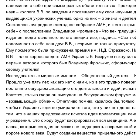
напоминая о себе при самых разных обстоятельствах. Проход
наук – коллеги В.В. по академии посвящают ему свои научные
выдающихся украинских ученых, одно из них – о жизни и деят
Состоялось очередное ежегодное собрание АМН, и к его открыт
себе» с послесловием Владимира Фролькиса «Что век грядущий
издания, подготовленного по его инициативе, надпись: «Свет
напоминает о себе наш друг В.В., незримо не только присутств
Ему посмертно была присуждена премия им. Н.Д. Стражеско. На
В.В. – член-корреспондент АМН Украины В. Безруков выступил 
первым автором которого был Владимир Фролькис, сформулиров
своему учителю!
Исследователь с мировым именем... Общественный деятель... Н
Прошло уже пять лет, как его нет с нами, но в это трудно повер
постоянно ощущаем эманацию его деятельности и идей, испытыв
Кажется, только вчера он выступал на Всеукраинском форуме ме
«возвышающий обман». Отчетливо помню, казалось бы, только 
чтобы в Украине люди не умирали от того, что у них нет денег 
тем, что в наших предложениях исчезла идея приватизации леч
учреждения. Это с ходу будет кастрироваться вся медицина. А
слова, которые сегодня не может не поддержать современный 
пороге нового века. Будут созданы вещества прицельного дейс