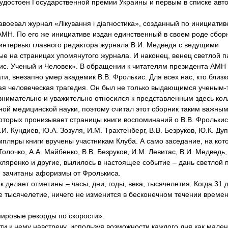
 удостоен Государственной премии Украины и первым в списке авто
оевал журнал «Лікування і діагностика», созданный по инициативе
АМН. По его же инициативе издан единственный в своем роде сбор
ы интервью главного редактора журнала В.И. Медведя с ведущими
е на страницах упомянутого журнала. И наконец, венец светлой 
ис. Ученый и Человек». В обращении к читателям президента АМН 
ти, внезапно умер академик В.В. Фролькис. Для всех нас, кто близк
я человеческая трагедия. Он был не только выдающимся ученым-т
внимательно и уважительно относился к представленным здесь кол
ой медицинской науки, поэтому считал этот сборник таким важным
которых пронизывает страницы книги воспоминаний о В.В. Фрольки
.И. Кундиев, Ю.А. Зозуля, И.М. Трахтенберг, В.В. Безруков, Ю.К. Ду
мпляры книги вручены участникам Клуба. А само заседание, на кот
Толочко, А.А. Майбенко, В.В. Безруков, И.М. Левитас, В.И. Медведь,
Скляренко и другие, вылилось в настоящее событие – дань светлой 
и зачитаны афоризмы от Фролькиса.
 делает отметины – часы, дни, годы, века, тысячелетия. Когда 31 
е тысячелетие, ничего не изменится в бесконечном течении времен
 мировые рекорды по скорости».
ти к нему навстречу, используя возможности каждого дня как мален