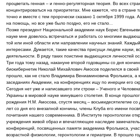
процветать генная – и генно-регуляторная теория. Во всех стра
концентрироваться на приоритетах. Мне кажется, что в стране
точно и вместе с тем пророчески сказано 1 октября 1999 года. А
на помощь, но все уже было поздно, его не стало...
Позже президент Национальной академии наук Борис Евгеньевич 
науке мне довелось встречаться и работать со многими выда
той или иной области или направлении научных знаний. Каждый
интересами. Думается, такие качества присущи людям науки, в
деятельности. В ряду таких поистине выдающихся личностей 
Три года тому назад, накануне второй годовщины со дня конч
биокибернетик Николай Михайлович Амосов поделился в своей 
прошло, как не стало Владимира Вениаминовича Фролькиса, а мн
заседаниях Академии, на конференциях ищу по инерции его скро
Сегодня нет уже и написавшего эти строки – Ученого и Человек
Украины в мировой науке минувшего столетия. В конце прошлог
рождения Н.М. Амосова, спустя месяц – восьмидесятилетие со д
лет со дня его внезапной кончины, члены Клуба его имени посв
почитания нашего современника. В Институте геронтологии откр
учреждения живой образ и впечатляющее наследие замечатель
конференций, посвященных памяти академика Фролькиса, уча
возрастной физиологии, геронтологии и гериатрии. В прошло г