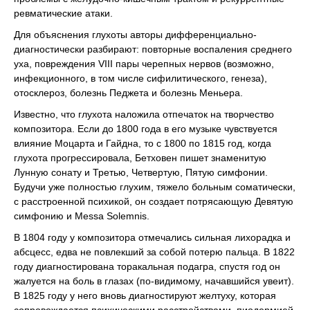
ревматические атаки.
Для объяснения глухоты авторы дифференциально-
диагностически разбирают: повторные воспаления среднего
уха, повреждения VIII пары черепных нервов (возможно,
инфекционного, в том числе сифилитического, генеза),
отосклероз, болезнь Педжета и болезнь Меньера.
Известно, что глухота наложила отпечаток на творчество
композитора. Если до 1800 года в его музыке чувствуется
влияние Моцарта и Гайдна, то с 1800 по 1815 год, когда
глухота прогрессировала, Бетховен пишет знаменитую
Лунную сонату и Третью, Четвертую, Пятую симфонии.
Будучи уже полностью глухим, тяжело больным соматически,
с расстроенной психикой, он создает потрясающую Девятую
симфонию и Messa Solemnis.
В 1804 году у композитора отмечались сильная лихорадка и
абсцесс, едва не повлекший за собой потерю пальца. В 1822
году диагностирована торакальная подагра, спустя год он
жалуется на боль в глазах (по-видимому, начавшийся увеит).
В 1825 году у него вновь диагностируют желтуху, которая