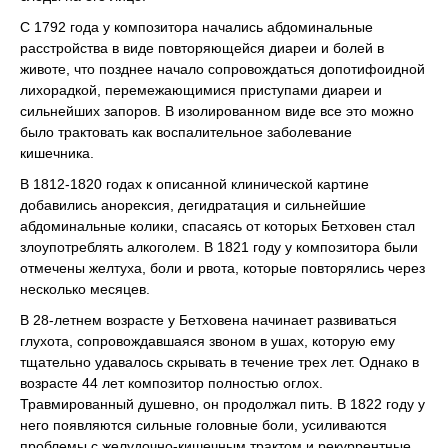
С 1792 года у композитора начались абдоминальные
расстройства в виде повторяющейся диареи и болей в
животе, что позднее начало сопровождаться допотифоидной
лихорадкой, перемежающимися приступами диареи и
сильнейших запоров. В изолированном виде все это можно
было трактовать как воспалительное заболевание
кишечника.
В 1812-1820 годах к описанной клинической картине
добавились анорексия, дегидратация и сильнейшие
абдоминальные колики, спасаясь от которых Бетховен стал
злоупотреблять алкоголем. В 1821 году у композитора были
отмечены желтуха, боли и рвота, которые повторялись через
несколько месяцев.
В 28-летнем возрасте у Бетховена начинает развиваться
глухота, сопровождавшаяся звоном в ушах, которую ему
тщательно удавалось скрывать в течение трех лет. Однако в
возрасте 44 лет композитор полностью оглох.
Травмированный душевно, он продолжал пить. В 1822 году у
него появляются сильные головные боли, усиливаются
проблемы с желудочно-кишечным трактом и рекуррентные