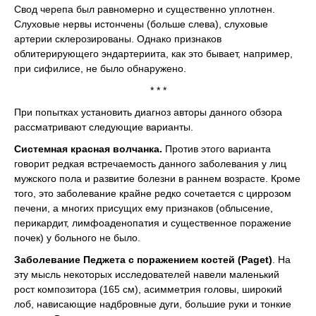
Свод черепа был равномерно и существенно уплотнен.
Слуховые нервы истончены (больше слева), слуховые
артерии склерозированы. Однако признаков
облитерирующего эндартериита, как это бывает, например,
при сифилисе, не было обнаружено.
* * *
При попытках установить диагноз авторы данного обзора
рассматривают следующие варианты.
Системная красная волчанка.
Против этого варианта
говорит редкая встречаемость данного заболевания у лиц
мужского пола и развитие болезни в раннем возрасте. Кроме
того, это заболевание крайне редко сочетается с циррозом
печени, а многих присущих ему признаков (облысение,
перикардит, лимфоаденопатия и существенное поражение
почек) у больного не было.
Заболевание Педжета с поражением костей (Paget)
. На
эту мысль некоторых исследователей навели маленький
рост композитора (165 см), асимметрия головы, широкий
лоб, нависающие надбровные дуги, большие руки и тонкие