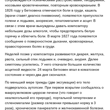
сопровождается психическими расстройствами, пиодермией,
носовыми кровотечениями, повторным кровохарканьем. В
1826 году у Бетховена отмечаются боли в груди, кашель
(врачи ставят диагноз пневмонии), появляются припухлости
голени и лодыжек, анорексия, гепатомегалия и асцит. В
связи с этим врачи вынуждены давать композитору
небольшие дозы алкоголя, чтобы предотвратить белую
горячку и облегчить боли. В марте 1827 года появляется
сообщение о поверхностном дыхании, кровохарканьи,
правосторонних болях в груди.
Неделей позже у композитора развиваются диарея, желтуха,
рвота, сильный отек лодыжек и, очевидно, анурия. Далее
симптомы усилились. У него откачали большое количество
асцитной жидкости. 24 марта Бетховен впал в коматозное
состояние и через два дня скончался.
По меньшей мере трижды (две эксгумации) его тело
подвергалось аутопсии. При первом вскрытии сообщалось о
макроузелковом циррозе печени (что говорит о
неалкогольной его природе), портальной гипертензии и
спленомегалии (размер селезенки превышал норму в 3
раза), хроническом панкреатите и желчнокаменной болезни.