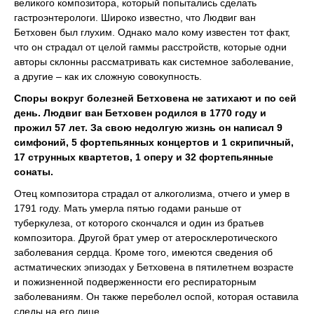
великого композитора, который попытались сделать
гастроэнтерологи. Широко известно, что Людвиг ван
Бетховен был глухим. Однако мало кому известен тот факт,
что он страдал от целой гаммы расстройств, которые одни
авторы склонны рассматривать как системное заболевание,
а другие – как их сложную совокупность.
Споры вокруг болезней Бетховена не затихают и по сей
день. Людвиг ван Бетховен родился в 1770 году и
прожил 57 лет. За свою недолгую жизнь он написал 9
симфоний, 5 фортепьянных концертов и 1 скрипичный,
17 струнных квартетов, 1 оперу и 32 фортепьянные
сонаты.
Отец композитора страдал от алкоголизма, отчего и умер в
1791 году. Мать умерла пятью годами раньше от
туберкулеза, от которого скончался и один из братьев
композитора. Другой брат умер от атеросклеротического
заболевания сердца. Кроме того, имеются сведения об
астматических эпизодах у Бетховена в пятилетнем возрасте
и пожизненной подверженности его респираторным
заболеваниям. Он также переболел оспой, которая оставила
следы на его лице.