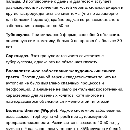
пальцы. В противоречие с данным диагнозом вступает
равномерность истончения костей черепа, сильная диарея и
другие гастродуоденальные симптомы (что не характерно
для болезни Педжета), крайне редкая встречаемость этого
заболевания в возрасте до 50 лет.
Туберкулез.
При милиарной форме, способной объяснить
описанную симптоматику, больной не прожил бы больше 30
лет.
Саркоидоз.
Этот гранулематоз часто сочетается с
туберкулезом, однако это не объясняет глухоту.
Воспалительное заболевание желудочно-кишечного
тракта
. Против данной версии свидетельствует то, что на
аутопсии не было выявлено спаечных процессов и
перфораций. В анамнезе не было ректальных кровотечений,
характерных для язвенных колитов, хотя многое из
наблюдавшегося объясняется именно этой гипотезой.
Болезнь Виппля (Wipple)
. Редкое системное заболевание,
вызываемое Tropheryma whippelli при аутоиммунной
предрасположенности. Развивается в возрасте 40-50 лет, у
мужчин в 9 раз чаще, чем у женщин, в 85% случаев у белой