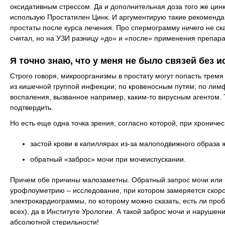
оксидативным стрессом. Да и дополнительная доза того же цинк
использую Простатилен Цинк. И аргументирую такие рекоменда
простаты после курса лечения. Про спермограмму ничего не ск
считал, но на УЗИ разницу «до» и «после» применения препара
Я точно знаю, что у меня не было связей без и
Строго говоря, микроорганизмы в простату могут попасть тре
из кишечной группой инфекции; по кровеносным путям; по лим
воспаления, вызванное например, каким-то вирусным агентом. 
подтвердить.
Но есть еще одна точка зрения, согласно которой, при хрониче
застой крови в капиллярах из-за малоподвижного образа ж
обратный «заброс» мочи при мочеиспускании.
Причем обе причины малозаметны. Обратный запрос мочи или в
урофлоуметрию – исследование, при котором замеряется скор
электрокардиограммы, по которому можно сказать, есть ли пробл
всех), да в Институте Урологии. А такой заброс мочи и наруше
абсолютной стерильности!