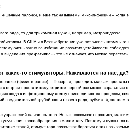
;
 кишечные палочки, и еще так называемы микс-инфекции – когда 
вого ряда, то для трихомонад нужен, например, метронидазол.
антибиотикам. В США и в Великобритании уже появились штаммы гон
этому очень важно во избежание развития устойчивости соблюдать
а выделения прекратились - это не означает, что можно перестать
т какие-то стимуляторы. Наживаются на нас, да?
отерапию (физиотерапию)… Поверьте, проводить массаж простаты 
сли с острым простатитом/уретритом первый раз можно справиться
уациях когда к инфекционному агенту присоединяются процессы, св
 соединительной грубой ткани (своего рода, рубчиков), застоем в
 упражнений на час-полтора. Но как показывает практика, максим
ько улучшения кровообращения в малом тазу. Поэтому и нужны так
питание тканей, стимулятора позволяют бороться с так называемы