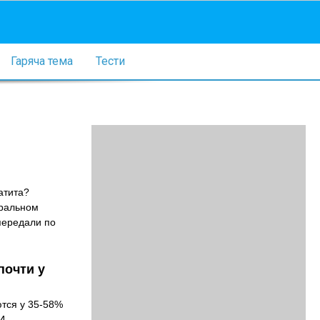
Гаряча тема
Тести
атита?
оральном
передали по
почти у
ются у 35-58%
И