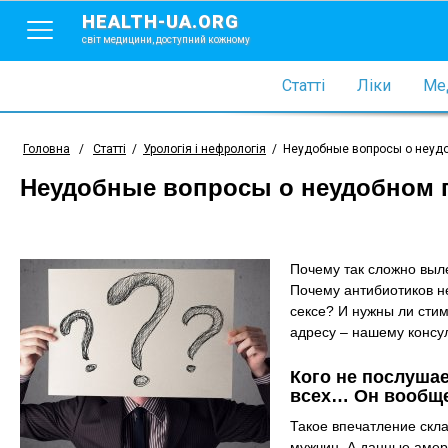
HEALTH-UA.ORG
світ медицини, доступний кожному
Статті
Ліки
Мед
Головна
/
Статті
/
Урологія і нефрологія
/
Неудобные вопросы о неудо
Неудобные вопросы о неудобном 
Почему так сложно выл
Почему антибиотиков н
сексе? И нужны ли сти
адресу – нашему консул
Кого не послушае
всех… Он вообще
Такое впечатление скла
мужчин. А данные амер