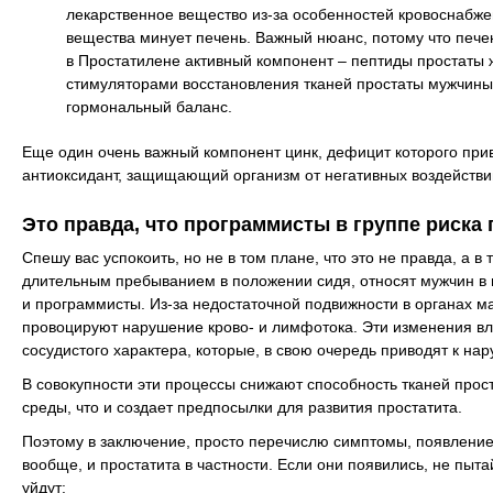
лекарственное вещество из-за особенностей кровоснабже
вещества минует печень. Важный нюанс, потому что пече
в Простатилене активный компонент – пептиды простаты
стимуляторами восстановления тканей простаты мужчины
гормональный баланс.
Еще один очень важный компонент цинк, дефицит которого при
антиоксидант, защищающий организм от негативных воздейств
Это правда, что программисты в группе риска 
Спешу вас успокоить, но не в том плане, что это не правда, а 
длительным пребыванием в положении сидя, относят мужчин в г
и программисты. Из-за недостаточной подвижности в органах ма
провоцируют нарушение крово- и лимфотока. Эти изменения вле
сосудистого характера, которые, в свою очередь приводят к н
В совокупности эти процессы снижают способность тканей про
среды, что и создает предпосылки для развития простатита.
Поэтому в заключение, просто перечислю симптомы, появление
вообще, и простатита в частности. Если они появились, не пыт
уйдут: