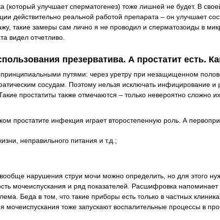
а (который улучшает сперматогенез) тоже лишней не будет. В свое
ции действительно реальной работой препарата – он улучшает со
ажу, такие замеры сам лично я не проводил и сперматозоиды в мик
та видел отчетливо.
спользования презерватива. А простатит есть. Ка
мя принципиальными путями: через уретру при незащищенном полов
фатическим сосудам. Поэтому нельзя исключать инфицирование и 
Такие простатиты также отмечаются – только невероятно сложно и
ском простатите инфекция играет второстепенную роль. А первопри
изни, неправильного питания и т.д.;
ообще нарушения струи мочи можно определить, но для этого ну
ость мочеиспускания и ряд показателей. Расшифровка напоминает
ема. Беда в том, что такие приборы есть только в частных клиниках
ния мочеиспускания тоже запускают воспалительные процессы в про