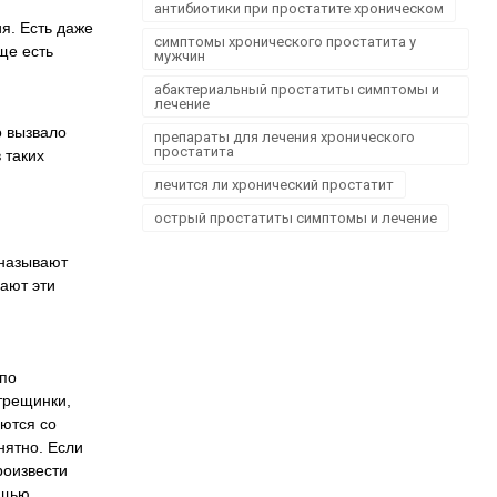
антибиотики при простатите хроническом
я. Есть даже
симптомы хронического простатита у
ще есть
мужчин
абактериальный простатиты симптомы и
лечение
о вызвало
препараты для лечения хронического
простатита
 таких
лечится ли хронический простатит
острый простатиты симптомы и лечение
 называют
дают эти
 по
трещинки,
ются со
нятно. Если
роизвести
ощью