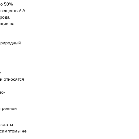
ло 50%
 вещества! А
 рода
ющие на
 природный
и
и относятся
то-
.
утренней
остаты
е симптомы не