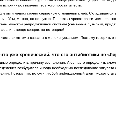
м вспоминают именно те, у кого простатит есть.
облемы и недостаточно серьезном отношении к ней. Складывается 
ить… Увы, можно, но не нужно. Простатит чреват развитием осложн
ганы мужской репродуктивной системы (семенные пузырьки, придат
чаев, и, в конце концов, на потенцию!
 часто симптомы связаны с мочеиспусканием. Поэтому говорить о т
 что уже хронический, что его антибиотики не «б
димо определить причину воспаления. А ее часто определить слож
пределения возбудителя иногда необходимо исследование эякулята 
ания. Потому что, по сути, любой инфекционный агент может стат