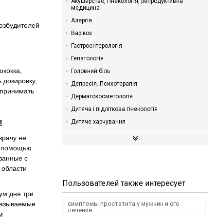
Акушерство, гінекологія, репродуктивна
медицина
Алергія
возбудителей
Варікоз
Гастроентерологія
Гепатологія
ококка,
Головний біль
 дозировку,
Депресія. Психотерапія
 принимать
Дерматокосметологія
Дитяча і підліткова гінекологія
!
Дитяче харчування
Ендокринологія. Цукровий діабет
врачу не
Кардіологія
 с помощью
язанные с
Мамологія
 области
Надлишкова вага. Дієти
Пользователей также интересует
Неврологія
ум дня три
Онкологія
 называемые
симптомы простатита у мужчин и его
лечение
Отоларингологія
м