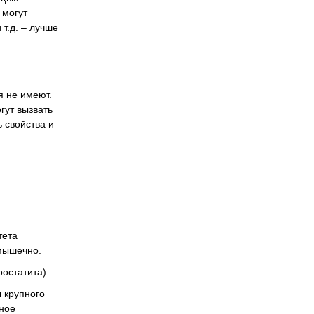
 могут
т.д. – лучше
я не имеют.
гут вызвать
 свойства и
тета
имышечно.
ростатита)
ы крупного
вное