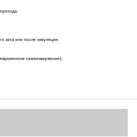
 прохода;
о акта или после эякуляции;
девременное семяизвержение);