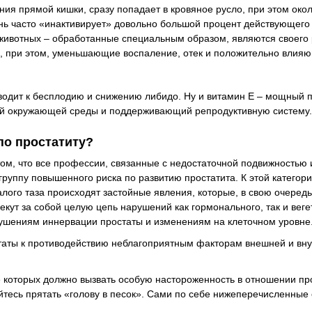
ния прямой кишки, сразу попадает в кровяное русло, при этом око
нь часто «инактивирует» довольно большой процент действующего
 животных – обработанные специальным образом, являются своего
, при этом, уменьшающие воспаление, отек и положительно влия
водит к бесплодию и снижению либидо. Ну и витамин Е – мощный
ий окружающей среды и поддерживающий репродуктивную систему.
по простатиту?
в том, что все профессии, связанные с недостаточной подвижностью 
руппу повышенного риска по развитию простатита. К этой категори
лого таза происходят застойные явления, которые, в свою очередь
кут за собой целую цепь нарушений как гормонального, так и веге
арушениям иннервации простаты и изменениям на клеточном уровне
статы к противодействию неблагоприятным факторам внешней и вн
 которых должно вызвать особую настороженность в отношении пр
айтесь прятать «голову в песок». Сами по себе нижеперечисленны