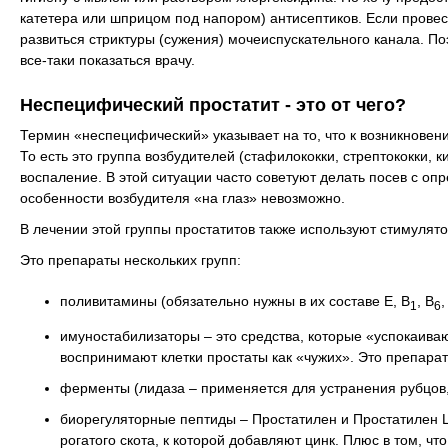
катетера или шприцом под напором) антисептиков. Если провест
развиться стриктуры (сужения) мочеиспускательного канала. Поэ
все-таки показаться врачу.
Неспецифический простатит - это от чего?
Термин «неспецифический» указывает на то, что к возникнове
То есть это группа возбудителей (стафилококки, стрептококки, к
воспаление. В этой ситуации часто советуют делать посев с оп
особенности возбудителя «на глаз» невозможно.
В лечении этой группы простатитов также используют стимулят
Это препараты нескольких групп:
поливитамины (обязательно нужны в их составе Е, В
, В
,
1
6
имуностабилизаторы – это средства, которые «успокаива
воспринимают клетки простаты как «чужих». Это препара
ферменты (лидаза – применяется для устранения рубцов,
биорегуляторные пептиды – Простатилен и Простатилен Цин
рогатого скота, к которой добавляют цинк. Плюс в том, чт