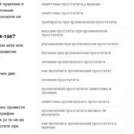
Офтальмологія
й практике я
симптомы простатита у мужчин
стояние
Проктологія
симптомы простатита
роскопе не
Пульмонологія, фтизіатрія
препараты при хроническом простатите
Стоматологія. Захворювання порожнини рота
массаж простаты при хроническом
Травматологія і ортопедія
простатите
к-так?
Урологія і нефрологія
упражнения при хроническом простатите
ом акте или
Школа здоров'я
развитие
питание при хроническом простатите
х
Щеплення
лечение хронического простатита
как вылечить хронический простатит
чин две:
лечение простатита
хронический простатиты симптомы и
лечение
симптомы хронического простатита
жно провести
хронический простатита можно ли
 график
вылечить
 (и то не во
как вылечить хронический простатита у
стате при
мужчин