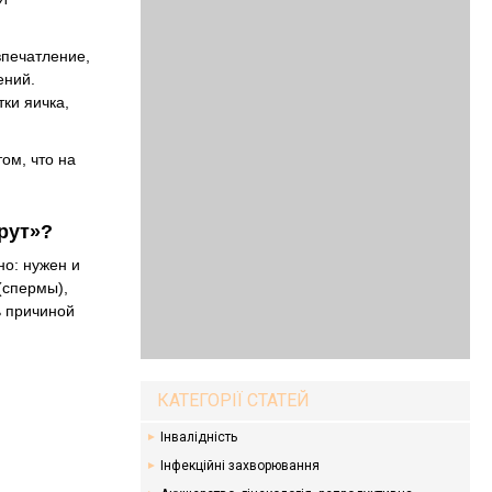
впечатление,
ений.
ки яичка,
ом, что на
ерут»?
но: нужен и
(спермы),
ь причиной
КАТЕГОРІЇ СТАТЕЙ
Інвалідність
Інфекційні захворювання