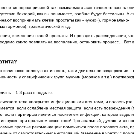
 является первопричиной так называемого асептического воспалени
утствии бактерий, как вы понимаете, вообще будут бессильны. А е
инают воспринимать клетки простаты как «чужих»), гормонально-
х гормонов), травматический и т.д.
ления, изменения тканей простаты. И проводить расследования, чт
бходимо как-то повлиять на воспаление, остановить процесс… Вот в
атита?
ак излишнюю половую активность, так и длительное воздержание –
енности у специфических групп мужчин (моряков и т.д.) подтверж
изнь – 1-3 раза в неделю.
овеческого тела «покрыта» инфекционными агентами, и полость рта
умеется, если ослаблена местная защита, если есть повреждения (
о, если партнерша является носителем инфекций, которые выделя
ив нужен при оральном сексе тоже! Про анальный, думаю, итак по
 самые простые рекомендации: помочиться после полового акта, п
теречь от самостоятельных инстилляций (введение в уретру с пом