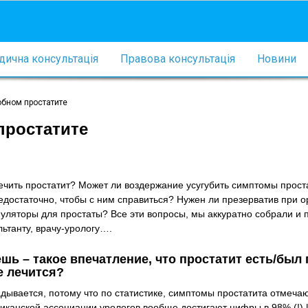
ична консультація
Правова консультація
Новини
бном простатите
простатите
ечить простатит? Может ли воздержание усугубить симптомы прост
едостаточно, чтобы с ним справиться? Нужен ли презерватив при 
муляторы для простаты? Все эти вопросы, мы аккуратно собрали и 
ьтанту, врачу-урологу….
шь – такое впечатление, что простатит есть/был 
 лечится?
дывается, потому что по статистике, симптомы простатита отмеча
иканской ассоциации урологов вообще достигают цифры в 98% (!) 