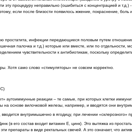
и эту процедуру неправильно (ошибиться с концентрацией и т.д.) -
тому, если после близости появилось жжение, покраснение, боль и 
нию простатита, инфекции передающиеся половым путем отношени
ишечная палочка и т.д.) которые или вместе, или по отдельности, мо
ределением чувствительности к антибиотикам, поскольку определить
оры. Хотя само слово «стимуляторы» не совсем корректно.
 С)
ют» аутоиммунные реакции – те самые, при которых клетки иммуни
ты на основе вилочковой железы, например, и вводятся они внутр
 вводится внутримышечно в ягодицу, при лечении «склерозного» п
к (в его состав входит витамин Е, цинк). Это вытяжка из простат
о эти препараты в виде ректальных свечей. А это означает, что акти