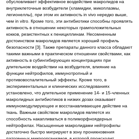
обусловливает эффективное воздействие макролидов на
внутриклеточные возбудители (хламидии, микоплазмы,
легионеллы), при этом их активность in vivo нередко выше,
чем in vitro. Кроме того, эти антибиотики способны проявлять
активность в отношении некоторых грамположительных
кокков, резистентных к пенициллинам. Несомненным
достоинством макролидов является хороший профиль
безопасности [3]. Также препараты данного класса обладают
такими важными в практическом отношении свойствами, как
активность в субингибирующих концентрациях при
длительном воздействии на возбудителя, влияние на
функции нейтрофилов, иммунотропный и
противовоспалительный эффекты. Кроме того, в
экспериментальных и клинических исследованиях
установлено, что длительное применение 14- и 15-членных
макролидных антибиотиков в низких дозах оказывает
иммуномодулирующее и восстанавливающее действие на
ткань. Важным свойством макролидов является их
способность накапливаться в полиморфноядерных
нейтрофилах. Насыщенные макролидами нейтрофилы
достаточно быстро мигрируют в зону проникновения
патогенных микроорганизмов, в которой происходит