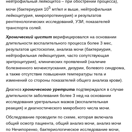
нейтрофильный лейкоцитоз – при обострении процесса),
5
мочи (бактериурия 10
мт/мл и выше, нейтрофильная
лейкоцитурия, микропротеинурия) и результатов
рентгенологических исследований, УЗИ, показателей
транспорта солей.
Хронический цистит
верифицировался на основании
длительности воспалительного процесса более 3 мес,
результатов цистоскопии, анализа мочи (бактериурия,
нейтрофильная лейкоцитурия, часто сопутствующая
эритроцитурия), клинических проявлений (наличие
болезненного мочеиспускания, дизурии, болевого синдрома,
а также отсутствие повышения температуры тела и
изменений со стороны показателей общего анализа крови).
Диагноз
хронического уретрита
подтверждался в случае
длительности заболевания более 3 нед на основании
исследования уретральных мазков (воспалительная
реакция) и диагностического микробного числа мочи.
Обследование проводили по схеме, которая включала
общий осмотр пациента, общий анализ мочи, анализ мочи
по Нечипоренко, бактериологическое исследование мочи,