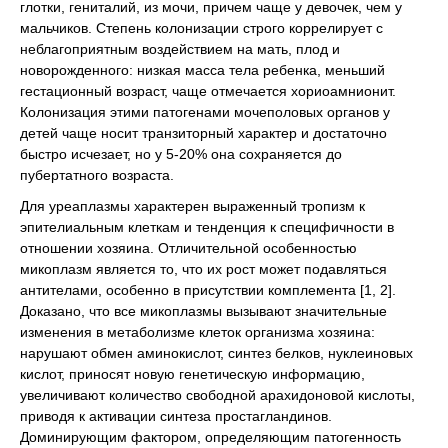
глотки, гениталий, из мочи, причем чаще у девочек, чем у
мальчиков. Степень колонизации строго коррелирует с
неблагоприятным воздействием на мать, плод и
новорожденного: низкая масса тела ребенка, меньший
гестационный возраст, чаще отмечается хориоамнионит.
Колонизация этими патогенами мочеполовых органов у
детей чаще носит транзиторный характер и достаточно
быстро исчезает, но у 5-20% она сохраняется до
пубертатного возраста.
Для уреаплазмы характерен выраженный тропизм к
эпителиальным клеткам и тенденция к специфичности в
отношении хозяина. Отличительной особенностью
микоплазм является то, что их рост может подавляться
антителами, особенно в присутствии комплемента [1, 2].
Доказано, что все микоплазмы вызывают значительные
изменения в метаболизме клеток организма хозяина:
нарушают обмен аминокислот, синтез белков, нуклеиновых
кислот, приносят новую генетическую информацию,
увеличивают количество свободной арахидоновой кислоты,
приводя к активации синтеза простагландинов.
Доминирующим фактором, определяющим патогенность