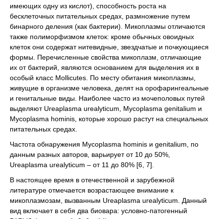
имеющих одну из кислот), способность роста на
бесклеточных питательных средах, размножение путем
бинарного деления (как бактерии). Микоплазмы отличаются
также полиморфизмом клеток: кроме обычных овоидных
клеток они содержат нитевидные, звездчатые и почкующиеся
формы. Перечисленные свойства микоплазм, отличающие
их от бактерий, являются основанием для выделения их в
особый класс Mollicutes. По месту обитания микоплазмы,
живущие в организме человека, делят на орофарингеальные
и генитальные виды. Наиболее часто из мочеполовых путей
выделяют Ureaplasma urealyticum, Mycoplasma genitalium и
Mycoplasma hominis, которые хорошо растут на специальных
питательных средах.
Частота обнаружения Mycoplasma hominis и genitalium, по
данным разных авторов, варьирует от 10 до 50%,
Ureaplasma urealyticum – от 11 до 80% [6, 7].
В настоящее время в отечественной и зарубежной
литературе отмечается возрастающее внимание к
микоплазмозам, вызванным Ureaplasma urealyticum. Данный
вид включает в себя два биовара: условно-патогенный