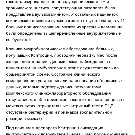
госпитализированных по поводу хронического ПН и
хронического цистита, сопутствующая патология была
представлена вульвовагинитом. У остальных пациенток
клинические признаки вульвовагинита отсутствовали, а у 11
больных при исследовании мазков из уретры и влагалища
были определены вышеперечисленные внутриклеточные
возбудители.
Клинико-микробиологическое обследование больных,
получавших Кситроцин, проводили через 1-3 мес после
завершения терапии. Динамическое наблюдение за
пациентами на амбулаторном этапе осуществлялось по
общепринятой схеме. Состояние клинического
выздоровления устанавливали на основании объективных
данных, которые подтверждались результатами
комплексного клинико-лабораторного обследования
(отсутствие жалоб и признаков воспалительного процесса в
мочевых путях, отрицательные нитритный тест и ПЦР,
отсутствие бактериурии и признаков воспалительной
реакции в мазках).
Под влиянием препарата Кситроцин ликвидация
внутриклеточных возбудителей через 1 мес после окончания