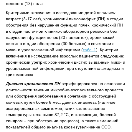
женского (13) пола.
Критериями включения в исследование детей являлись:
возраст (3-17 лет), хронический пиелонефрит (ПН) в стадии
обострения без нарушения функции почек, хронический ПН
в стадии частичной клинико-лабораторной ремиссии без
нарушения функции почек (20 пациенток), хронический
цистит в стадии обострения (30 больных) в сочетании с
мико- и уреаплазменной инфекциями (
табл. 1
). Критерии
включения в исследование взрослых пациентов следующие:
хронический уретрит, хронический цистит, вызванный мико- и
уреаплазменной инфекциями, при отсутствии хламидиоза и
трихомониаза.
Диагноз хронического ПН
верифицировался на основании
длительности течения микробно-воспалительного процесса
или обострения заболевания в сочетании с обструкцией
мочевых путей более 6 мес, данных анамнеза (наличие
экстраренальных симптомов, таких как повышение
температуры тела выше 37,2 °С, интоксикация, болевой
синдром – при обострении процесса), а также изменений
показателей общего анализа крови (увеличение СОЭ,