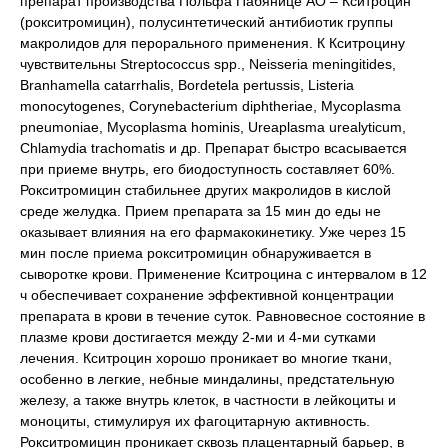
препарат производства Польфа Пабянице АО – Кситроцин
(рокситромицин), полусинтетический антибиотик группы
макролидов для перорального применения. К Кситроцину
чувствительны Streptococcus spp., Neisseria meningitides,
Branhamella catarrhalis, Bordetela pertussis, Listeria
monocytogenes, Corynebacterium diphtheriae, Mycoplasma
pneumoniae, Mycoplasma hominis, Ureaplasma urealyticum,
Chlamydia trachomatis и др. Препарат быстро всасывается
при приеме внутрь, его биодоступность составляет 60%.
Рокситромицин стабильнее других макролидов в кислой
среде желудка. Прием препарата за 15 мин до еды не
оказывает влияния на его фармакокинетику. Уже через 15
мин после приема рокситромицин обнаруживается в
сыворотке крови. Применение Кситроцина с интервалом в 12
ч обеспечивает сохранение эффективной концентрации
препарата в крови в течение суток. Равновесное состояние в
плазме крови достигается между 2-ми и 4-ми сутками
лечения. Кситроцин хорошо проникает во многие ткани,
особенно в легкие, небные миндалины, предстательную
железу, а также внутрь клеток, в частности в лейкоциты и
моноциты, стимулируя их фагоцитарную активность.
Рокситромицин проникает сквозь плацентарный барьер, в