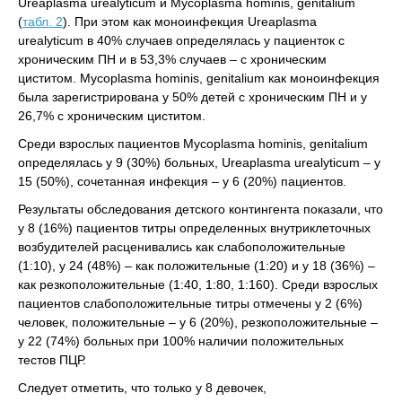
Ureaplasma urealyticum и Mycoplasma hominis, genitalium
(
табл. 2
). При этом как моноинфекция Ureaplasma
urealyticum в 40% случаев определялась у пациенток с
хроническим ПН и в 53,3% случаев – с хроническим
циститом. Mycoplasma hominis, genitalium как моноинфекция
была зарегистрирована у 50% детей с хроническим ПН и у
26,7% с хроническим циститом.
Среди взрослых пациентов Mycoplasma hominis, genitalium
определялась у 9 (30%) больных, Ureaplasma urealyticum – у
15 (50%), сочетанная инфекция – у 6 (20%) пациентов.
Результаты обследования детского контингента показали, что
у 8 (16%) пациентов титры определенных внутриклеточных
возбудителей расценивались как слабоположительные
(1:10), у 24 (48%) – как положительные (1:20) и у 18 (36%) –
как резкоположительные (1:40, 1:80, 1:160). Среди взрослых
пациентов слабоположительные титры отмечены у 2 (6%)
человек, положительные – у 6 (20%), резкоположительные –
у 22 (74%) больных при 100% наличии положительных
тестов ПЦР.
Следует отметить, что только у 8 девочек,