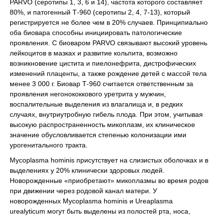
PARVO (серотипы 1, 3, 6 и 14), частота которого составляет
80%, и патогенный Т-960 (серотипы 2, 4, 7-13), который
регистрируется не более чем в 20% случаев. Принципиально
оба биовара способны инициировать патологические
проявления. С биоваром PARVO связывают высокий уровень
лейкоцитов в мазках и развитие кольпита, возможно
возникновение цистита и пиелонефрита, дистрофических
изменений плаценты, а также рождение детей с массой тела
менее 3 000 г. Биовар Т-960 считается ответственным за
проявления негонококкового уретрита у мужчин,
воспалительные выделения из влагалища и, в редких
случаях, внутриутробную гибель плода. При этом, учитывая
высокую распространенность микоплазм, их клиническое
значение обусловливается степенью колонизации ими
урогенитального тракта.
Mycoplasma hominis присутствует на слизистых оболочках и в
выделениях у 20% клинически здоровых людей.
Новорожденные «приобретают» микоплазмы во время родов
при движении через родовой канал матери. У
новорожденных Mycoplasma hominis и Ureaplasma
urealyticum могут быть выделены из полостей рта, носа,