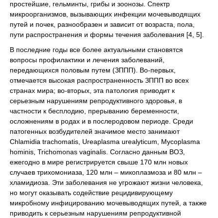
простейшие, гельминты, грибы и зоонозы. Спектр
микроорганизмов, вызывающих инфекции мочевыводящих
путей и почек, разнообразен и зависит от возраста, пола,
пути распространения и формы течения заболевания [4, 5].
В последние годы все более актуальными становятся
вопросы профилактики и лечения заболеваний,
передающихся половым путем (ЗППП). Во-первых,
отмечается высокая распространенность ЗППП во всех
странах мира; во-вторых, эта патология приводит к
серьезным нарушениям репродуктивного здоровья, в
частности к бесплодию, прерыванию беременности,
осложнениям в родах и в послеродовом периоде. Среди
патогенных возбудителей значимое место занимают
Chlamidia trachomatis, Ureaplasma urealyticum, Mycoplasma
hominis, Trichomonas vaginalis. Согласно данным ВОЗ,
ежегодно в мире регистрируется свыше 170 млн новых
случаев трихомониаза, 120 млн – микоплазмоза и 80 млн –
хламидиоза. Эти заболевания не угрожают жизни человека,
но могут оказывать содействие рецидивирующему
микробному инфицированию мочевыводящих путей, а также
приводить к серьезным нарушениям репродуктивной