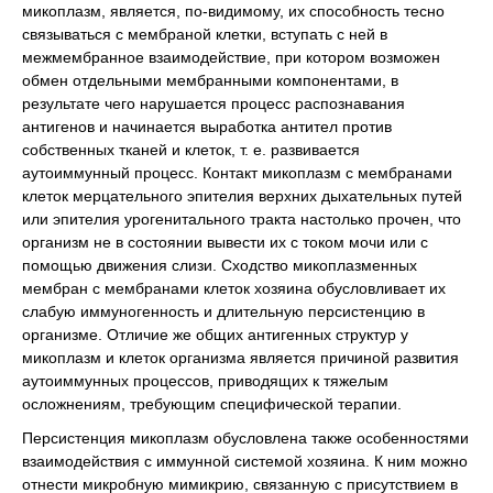
микоплазм, является, по-видимому, их способность тесно
связываться с мембраной клетки, вступать с ней в
межмембранное взаимодействие, при котором возможен
обмен отдельными мембранными компонентами, в
результате чего нарушается процесс распознавания
антигенов и начинается выработка антител против
собственных тканей и клеток, т. е. развивается
аутоиммунный процесс. Контакт микоплазм с мембранами
клеток мерцательного эпителия верхних дыхательных путей
или эпителия урогенитального тракта настолько прочен, что
организм не в состоянии вывести их с током мочи или с
помощью движения слизи. Сходство микоплазменных
мембран с мембранами клеток хозяина обусловливает их
слабую иммуногенность и длительную персистенцию в
организме. Отличие же общих антигенных структур у
микоплазм и клеток организма является причиной развития
аутоиммунных процессов, приводящих к тяжелым
осложнениям, требующим специфической терапии.
Персистенция микоплазм обусловлена также особенностями
взаимодействия с иммунной системой хозяина. К ним можно
отнести микробную мимикрию, связанную с присутствием в