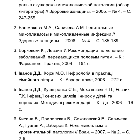
роль в акушерско-гинекологической патологии (обзор
литературы) // Здоровье женщины. – 2006. – № 4. – С.
247-255.
Башмакова М.А., Савичева А.М. Генитальные
микоплазмозы и микоплазменные инфекции //
Здоровье женщины. – 2006. – № 4. – С. 185-189.
Ворковски К., Леваин У. Рекомендации по лечению
заболеваний, передающихся половым путем. – К.:
Фармацевт-Практик, 2004. – 194 с.
Іванов Д.Д., Корж М.О. Нефрологія в практиці
сімейного лікаря. – К.: Аврора плюс, 2006. – 272 с.
Іванов Д.Д., Кушніренко С.В., Мехатішвілі Н.П., Резник
Т.К. Інфекції сечових шляхів і нирок у дітей та
дорослих. Методичні рекомендації. – К.–Дн., 2006. – 19
с.
Кисина В., Прилепская В., Соколовский Е., Савичева
А., Гущин А., Забиров К. Роль микоплазм в
урогенитальной патологии // Врач. – 2007. – № 2. – С.
2-6.