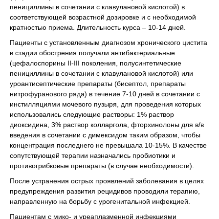
пенициллины в сочетании с клавулановой кислотой) в
соответствующей возрастной дозировке и с необходимой
кратностью приема. Длительность курса – 10-14 дней.
Пациенты с установленным диагнозом хронического цистита
в стадии обострения получали антибактериальные
(цефалоспорины ІІ-ІІІ поколения, полусинтетические
пенициллины в сочетании с клавулановой кислотой) или
уроантисептические препараты (бисептол, препараты
нитрофуранового ряда) в течение 7-10 дней в сочетании с
инстилляциями мочевого пузыря, для проведения которых
использовались следующие растворы: 1% раствор
диоксидина, 3% раствор колларгола, фторхинолоны для в/в
введения в сочетании с димексидом таким образом, чтобы
концентрация последнего не превышала 10-15%. В качестве
сопутствующей терапии назначались пробиотики и
противогрибковые препараты (в случае необходимости).
После устранения острых проявлений заболевания в целях
предупреждения развития рецидивов проводили терапию,
направленную на борьбу с урогенитальной инфекцией.
Пациентам с мико- и уреаплазменной инфекциями