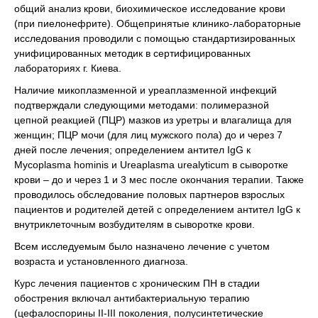
общий анализ крови, биохимическое исследование крови
(при пиелонефрите). Общепринятые клинико-лабораторные
исследования проводили с помощью стандартизированных
унифицированных методик в сертифицированных
лабораториях г. Киева.
Наличие микоплазменной и уреаплазменной инфекций
подтверждали следующими методами: полимеразной
цепной реакцией (ПЦР) мазков из уретры и влагалища для
женщин; ПЦР мочи (для лиц мужского пола) до и через 7
дней после лечения; определением антител IgG к
Mycoplasma hominis и Ureaplasma urealyticum в сыворотке
крови – до и через 1 и 3 мес после окончания терапии. Также
проводилось обследование половых партнеров взрослых
пациентов и родителей детей с определением антител IgG к
внутриклеточным возбудителям в сыворотке крови.
Всем исследуемым было назначено лечение с учетом
возраста и установленного диагноза.
Курс лечения пациентов с хроническим ПН в стадии
обострения включал антибактериальную терапию
(цефалоспорины ІІ-ІІІ поколения, полусинтетические