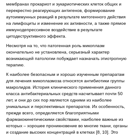
мембранах прокариот и эукариотических клеток общих и
перекрестно реагирующих антигенов, формирование
аутоиммунных реакций в результате митогенного действия
на лимфоциты и изменение их активности, а также прямое
иммунодепрессивное воздействие в результате
цитодеструктивного эффекта.
Несмотря на то, что патогенная роль микоплазм
окончательно не установлена, серьезный характер
возникающей патологии побуждает назначать этиотропную
терапию.
К наиболее безопасным и хорошо изученным препаратам
для лечения микоплазмоза относятся антибиотики группы
макролидов. История клинического применения данного
класса антибактериальных средств насчитывает почти 50
лет, и они до сих пор являются одними из наиболее
уникальных и перспективных препаратов. Их особенность,
прежде всего, определяется благоприятными
фармакокинетическими свойствами, наиболее важные из
которых – хорошее проникновение во многие ткани, органы
и создание высоких концентраций в клетках [8, 10]. Это