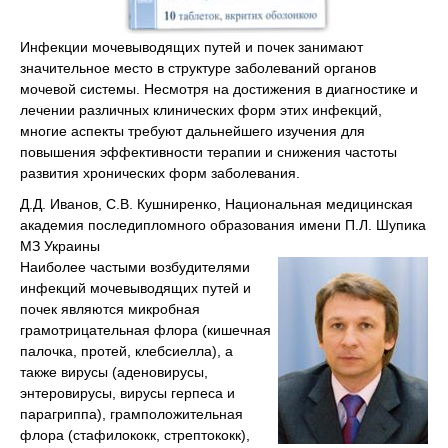
Инфекции мочевыводящих путей и почек занимают
значительное место в структуре заболеваний органов
мочевой системы. Несмотря на достижения в диагностике и
лечении различных клинических форм этих инфекций,
многие аспекты требуют дальнейшего изучения для
повышения эффективности терапии и снижения частоты
развития хронических форм заболевания.
Д.Д. Иванов, С.В. Кушниренко, Национальная медицинская
академия последипломного образования имени П.Л. Шупика
МЗ Украины
Наиболее частыми возбудителями
инфекций мочевыводящих путей и
почек являются микробная
грамотрицательная флора (кишечная
палочка, протей, клебсиелла), а
также вирусы (аденовирусы,
энтеровирусы, вирусы герпеса и
парагриппа), грамположительная
флора (стафилококк, стрептококк),