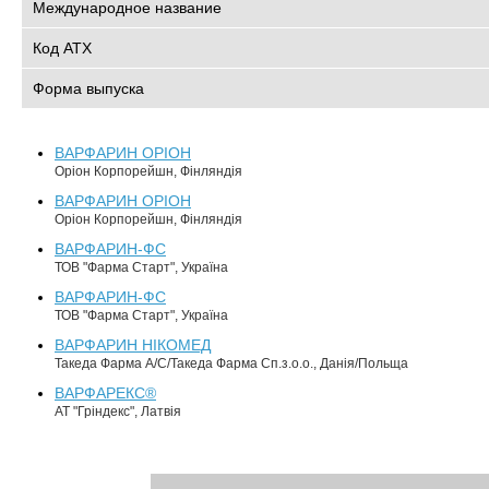
Международное название
Код АТХ
Форма выпуска
ВАРФАРИН ОРІОН
Оріон Корпорейшн, Фінляндія
ВАРФАРИН ОРІОН
Оріон Корпорейшн, Фінляндія
ВАРФАРИН-ФС
ТОВ "Фарма Старт", Україна
ВАРФАРИН-ФС
ТОВ "Фарма Старт", Україна
ВАРФАРИН НІКОМЕД
Такеда Фарма А/С/Такеда Фарма Сп.з.о.о., Данія/Польща
ВАРФАРЕКС®
АТ "Гріндекс", Латвія