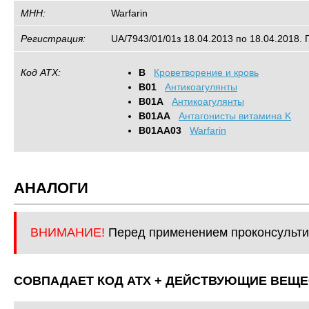
МНН:
Warfarin
Регистрация:
UA/7943/01/01з 18.04.2013 по 18.04.2018. 
Код АТХ:
B
Кроветворение и кровь
B01
Антикоагулянты
B01A
Антикоагулянты
B01AA
Антагонисты витамина K
B01AA03
Warfarin
АНАЛОГИ
ВНИМАНИЕ!
Перед применением проконсульти
СОВПАДАЕТ КОД ATХ + ДЕЙСТВУЮЩИЕ ВЕЩЕ