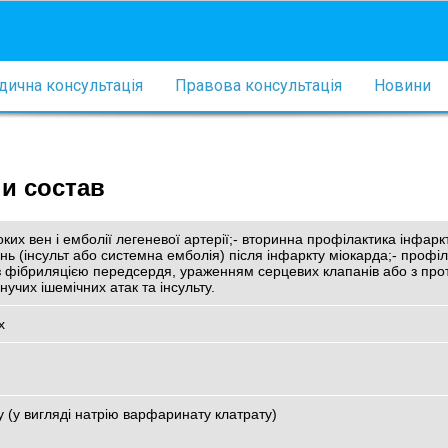
ична консультація
Правова консультація
Новини
и состав
ких вен і емболії легеневої артерії;- вторинна профілактика інфарк
ь (інсульт або системна емболія) після інфаркту міокарда;- профі
із фібриляцією передсердя, ураженням серцевих клапанів або з пр
чих ішемічних атак та інсульту.
х
у (у вигляді натрію варфаринату клатрату)