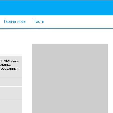
Гаряча тема
Тести
ту міокарда
лактика
отезованими