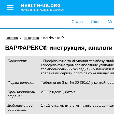
HEALTH-UA.ORG
світ медицини, доступний кожному
Статті
Ліки
Мед
Головна
/
Лекарства
/
ВАРФАРЕКС®
ВАРФАРЕКС® инструкция, аналоги 
Показания:
- Профілактика та лікування тромбозу глибо
і профілактика тромбоемболічних ускладнен
тромбоемболічних ускладнень у пацієнтів 
клапанами серця;- профілактика швидкомину
Форма випуска:
Таблетки по 3 мг № 30 (30х1) у контейнера
Производитель,
АТ "Гріндекс", Латвія
страна:
Действующее
1 таблетка містить 3 мг натрію варфаринат
вещества: