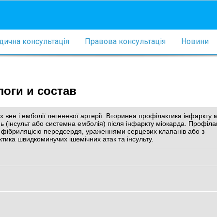
ична консультація
Правова консультація
Новини
оги и состав
х вен і емболії легеневої артерії. Вторинна профілактика інфаркту м
 (інсульт або системна емболія) після інфаркту міокарда. Профіла
з фібриляцією передсердя, ураженнями серцевих клапанів або з
ика швидкоминучих ішемічних атак та інсульту.