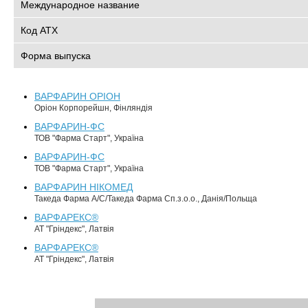
Международное название
Код АТХ
Форма выпуска
ВАРФАРИН ОРІОН
Оріон Корпорейшн, Фінляндія
ВАРФАРИН-ФС
ТОВ "Фарма Старт", Україна
ВАРФАРИН-ФС
ТОВ "Фарма Старт", Україна
ВАРФАРИН НІКОМЕД
Такеда Фарма А/С/Такеда Фарма Сп.з.о.о., Данія/Польща
ВАРФАРЕКС®
АТ "Гріндекс", Латвія
ВАРФАРЕКС®
АТ "Гріндекс", Латвія