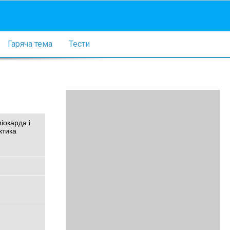
Гаряча тема
Тести
іокарда і
ктика