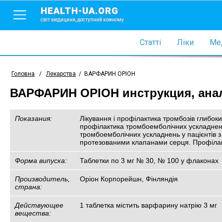
HEALTH-UA.ORG
світ медицини, доступний кожному
Статті
Ліки
Мед
Головна
/
Лекарства
/
ВАРФАРИН ОРІОН
ВАРФАРИН ОРІОН инструкция, анал
Показания:
Лікування і профілактика тромбозів глибоки
профілактика тромбоемболічних ускладнень
тромбоемболічних ускладнень у пацієнтів 
протезованими клапанами серця. Профілакт
Форма випуска:
Таблетки по 3 мг № 30, № 100 у флаконах
Производитель,
Оріон Корпорейшн, Фінляндія
страна:
Действующее
1 таблетка містить варфарину натрію 3 мг
вещества: