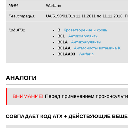
МНН:
Warfarin
Регистрация:
UA/5190/01/01з 11.11.2011 по 11.11.2016. П
Код АТХ:
B
Кроветворение и кровь
B01
Антикоагулянты
B01A
Антикоагулянты
B01AA
Антагонисты витамина K
B01AA03
Warfarin
АНАЛОГИ
ВНИМАНИЕ!
Перед применением проконсульти
СОВПАДАЕТ КОД ATХ + ДЕЙСТВУЮЩИЕ ВЕЩЕ