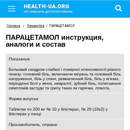
HEALTH-UA.ORG
світ медицини, доступний кожному
Головна
/
Лекарства
/
ПАРАЦЕТАМОЛ
ПАРАЦЕТАМОЛ инструкция,
аналоги и состав
Показания:
Больовий синдром слабкої і помірної інтенсивності різного
генезу: головний біль, включаючи мігрень та головний біль
напруження, біль у спині, ревматичний біль, біль у м’язах,
періодичні болі у жінок, невралгії, зубний біль; полегшення
симптомів застуди та грипу таких як гарячка, ломота.
Форма випуска:
Таблетки по 200 мг № 10 у блістерах, № 20 (10х2) у
блістерах у пачці
Производитель, страна: