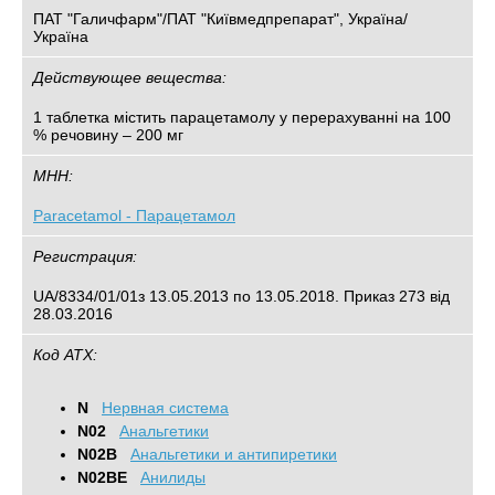
ПАТ "Галичфарм"/ПАТ "Київмедпрепарат", Україна/
Україна
Действующее вещества:
1 таблетка містить парацетамолу у перерахуванні на 100
% речовину – 200 мг
МНН:
Paracetamol - Парацетамол
Регистрация:
UA/8334/01/01з 13.05.2013 по 13.05.2018. Приказ 273 від
28.03.2016
Код АТХ:
N
Нервная система
N02
Анальгетики
N02B
Анальгетики и антипиретики
N02BE
Анилиды