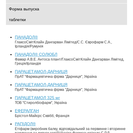
Форма выпуска
таблетки
ПАНАДОЛ®
ГлаксоСмітКлайн Дангарван Лімітед/С.С. Єврофарм С.А.,
Ірландія/Румунія
ПАНАДОЛ® СОЛЮБЛ
Фамар А.В.Е. Антоса плант/ГлаксоСмітКлайн Дангарван Лімітед,
Греція/Ірландія
ПАРАЦЕТАМОЛ-ДАРНИЦЯ
ПрАТ "Фармацевтична фірма "Дарниця", Україна
ПАРАЦЕТАМОЛ-ДАРНИЦЯ
ПрАТ "Фармацевтична фірма "Дарниця", Україна
ПАРАЦЕТАМОЛ 325 мг
ТОВ "Стиролбіофарм", Україна
ЕФЕРАЛГАН
Брістол-Майєрс Сквібб, Франція
РАПІДОЛ®
Етіфарм (виробник балку, відповідальний за первинне і вторинне