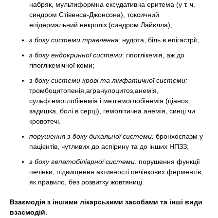
набряк, мультиформна ексудативна еритема (у т. ч.
синдром Стівенса-Джонсона), токсичний
епідермальний некроліз (синдром Лайєлла);
з боку системи травлення
: нудота, біль в епігастрії;
з боку ендокринної системи
: гіпоглікемія, аж до
гіпоглікемічної коми;
з боку системи крові та лімфатичної системи:
тромбоцитопенія,агранулоцитоз,анемія,
сульфгемоглобінемія і метгемоглобінемія (ціаноз,
задишка, болі в серці), гемолітична анемія, синці чи
кровотечі.
порушення з боку дихальної системи:
бронхоспазм у
пацієнтів, чутливих до аспірину та до інших НПЗЗ;
з боку гепатобіліарної системи:
порушення функції
печінки, підвищення активності печінкових ферментів,
як правило, без розвитку жовтяниці.
Взаємодія з іншими лікарськими засобами та інші види
взаємодій.