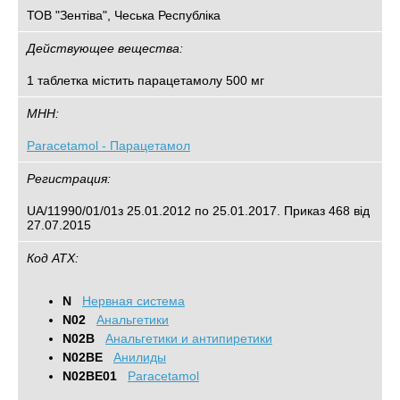
ТОВ "Зентіва", Чеська Республіка
Действующее вещества:
1 таблетка містить парацетамолу 500 мг
МНН:
Paracetamol - Парацетамол
Регистрация:
UA/11990/01/01з 25.01.2012 по 25.01.2017. Приказ 468 від
27.07.2015
Код АТХ:
N
Нервная система
N02
Анальгетики
N02B
Анальгетики и антипиретики
N02BE
Анилиды
N02BE01
Paracetamol