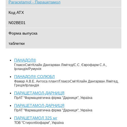
Paracetamol - Парацетамол
Код АТХ
N02BE01
Форма выпуска
таблетки
ПАНАДОЛ®
ГлаксоСмітКлайн Дангарван Лімітед/С.С. Єврофарм С.А.,
Ірландія/Румунія
ПАНАДОЛ® СОЛЮБЛ
Фамар А.В.Е. Антоса плант/ГлаксоСмітКлайн Дангарван Лімітед,
Греція/Ірландія
ПАРАЦЕТАМОЛ-ДАРНИЦЯ
ПрАТ "Фармацевтична фірма "Дарниця", Україна
ПАРАЦЕТАМОЛ-ДАРНИЦЯ
ПрАТ "Фармацевтична фірма "Дарниця", Україна
ПАРАЦЕТАМОЛ 325 мг
ТОВ "Стиролбіофарм", Україна