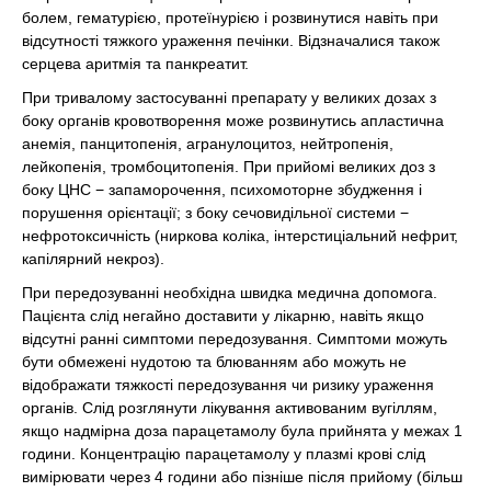
болем, гематурією, протеїнурією і розвинутися навіть при
відсутності тяжкого ураження печінки. Відзначалися також
серцева аритмія та панкреатит.
При тривалому застосуванні препарату у великих дозах з
боку органів кровотворення може розвинутись апластична
анемія, панцитопенія, агранулоцитоз, нейтропенія,
лейкопенія, тромбоцитопенія. При прийомі великих доз з
боку ЦНС − запаморочення, психомоторне збудження і
порушення орієнтації; з боку сечовидільної системи −
нефротоксичність (ниркова коліка, інтерстиціальний нефрит,
капілярний некроз).
При передозуванні необхідна швидка медична допомога.
Пацієнта слід негайно доставити у лікарню, навіть якщо
відсутні ранні симптоми передозування. Симптоми можуть
бути обмежені нудотою та блюванням або можуть не
відображати тяжкості передозування чи ризику ураження
органів. Слід розглянути лікування активованим вугіллям,
якщо надмірна доза парацетамолу була прийнята у межах 1
години. Концентрацію парацетамолу у плазмі крові слід
вимірювати через 4 години або пізніше після прийому (більш