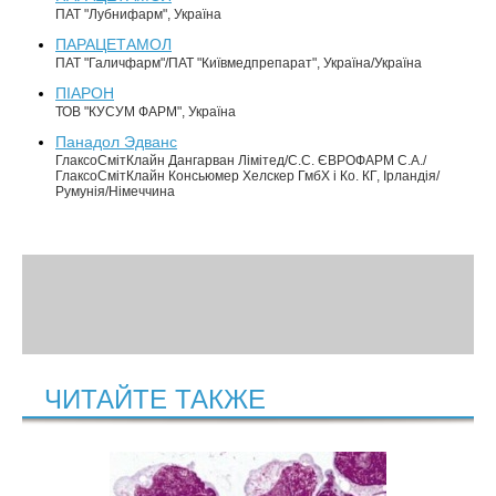
ПАТ "Лубнифарм", Україна
ПАРАЦЕТАМОЛ
ПАТ "Галичфарм"/ПАТ "Київмедпрепарат", Україна/Україна
ПІАРОН
ТОВ "КУСУМ ФАРМ", Україна
Панадол Эдванс
ГлаксоСмітКлайн Дангарван Лімітед/С.С. ЄВРОФАРМ С.А./
ГлаксоСмітКлайн Консьюмер Хелскер ГмбХ і Ко. КГ, Ірландія/
Румунія/Німеччина
ЧИТАЙТЕ ТАКЖЕ