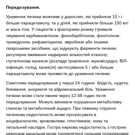
Передозування.
Ураження печінки можливе у дорослих, які прийняли 10 г і
більше парацетамолу, та у дітей, які прийняли більше 150 мг/
кг маси тіла. У пацієнтів з факторами ризику (тривале
лікування карбамазепіном, фенобарбітоном, фенітоїном,
примідоном, рифампіцином, звіробоєм або іншими
лікарськими засобами, що індукують ферменти печінки;
регулярне вживання надмірних кількостей етанолу;
глутатіонова кахексія (розлади травлення, муковісцидоз, ВІЛ-
інфекція, голод, кахексія) застосування 5 г або більше
парацетамолу може призвести до ураження печінки.
Симптоми передозування у перші 24 години: блідість, нудота,
блювання, анорексія та абдомінальний біль. Ураження
печінки може стати явним через 12-48 годин після
передозування. Можуть виникати порушення метаболізму
глюкози та метаболічний ацидоз. При тяжкому отруєнні
печінкова недостатність може прогресувати в
енцефалопатію, крововиливи, гіпоглікемію, кому та
летальний наслідок. Гостра ниркова недостатність з гострим
некрозом канальців може проявлятися сильним поперековим