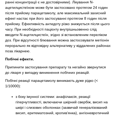
ранні концентрації є не достовірними). Лікування N-
ацетилцистеїном може бути застосовано протягом 24 годин
після прийому парацетамолу, але максимальний захисний
ефект настає при його застосуванні протягом 8 годин після
прийому. Ефективність антидоту різко знижується після цього
часу. При необхідності пацієнту внутрішньовенно слід
вводити N-ацетилцистеїн, згідно зі встановленим переліком
доз. При відсутності блювання можна застосовувати метіонін
перорально як відповідну альтернативу у віддалених районах
поза лікарнею.
Побічні ефекти.
Припинити застосування препарату та негайно звернутися
до лікаря у випадку виникнення побічних реакцій.
Побічні реакції парацетамолу виникають дуже рідко (<
1/10000):
з боку імунної системи: анафілаксія, реакції
гіперчутливості, включаючи шкірний свербіж, висип на
шкірі і слизових оболонках (зазвичай генералізований
висип, еритематозний, кропив’янка), ангіоневротичний