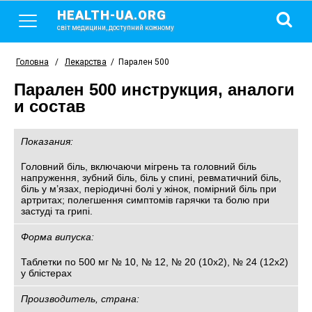
HEALTH-UA.ORG
світ медицини, доступний кожному
Головна
/
Лекарства
/
Парален 500
Парален 500 инструкция, аналоги
и состав
Показания:
Головний біль, включаючи мігрень та головний біль
напруження, зубний біль, біль у спині, ревматичний біль,
біль у м’язах, періодичні болі у жінок, помірний біль при
артритах; полегшення симптомів гарячки та болю при
застуді та грипі.
Форма випуска:
Таблетки по 500 мг № 10, № 12, № 20 (10х2), № 24 (12х2)
у блістерах
Производитель, страна: