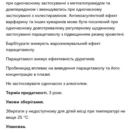
при одночасному застосуванні з метоклопрамідом та
домперидоном і зменшуватись при одночасному
застосуванні з холестираміном. Антикоагулянтний ефект
варфарину та інших кумаринів може бути посилений при
одночасному довготривалому регулярному щоденному
застосуванні парацетамолу з підвищенням ризику кровотечі.
Барбітурати знижують жарознижувальний ефект
парацетамолу.
Парацетамол знижує ефективність діуретиків.
Пробенецид впливає на виведення парацетамолу та його
концентрацію в плазмі.
Не застосовувати одночасно з алкоголем.
Термін придатності.
3 роки.
Умови зберігання.
Зберігати у недоступному для дітей місці при температурі не
вище 25 °С.
Упаковка.