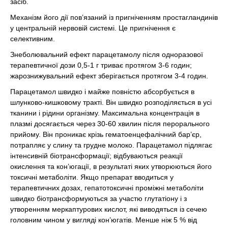
засіб.
Механізм його дії пов’язаний із пригніченням простагландинів
у центральній нервовій системі. Це пригнічення є
селективним.
Знеболювальний ефект парацетамолу після одноразової
терапевтичної дози 0,5-1 г триває протягом 3-6 годин;
жарознижувальний ефект зберігається протягом 3-4 годин.
Парацетамол швидко і майже повністю абсорбується в
шлунково-кишковому тракті. Він швидко розподіляється в усі
тканини і рідини організму. Максимальна концентрація в
плазмі досягається через 30-60 хвилин після перорального
прийому. Він проникає крізь гематоенцефалічний бар’єр,
потрапляє у слину та грудне молоко. Парацетамол підлягає
інтенсивній біотрансформації; відбуваються реакції
окислення та кон’югації, в результаті яких утворюються його
токсичні метаболіти. Якщо препарат вводиться у
терапевтичних дозах, гепатотоксичні проміжні метаболіти
швидко біотрансформуються за участю глутатіону і з
утворенням меркаптурових кислот, які виводяться із сечею
головним чином у вигляді кон’югатів. Менше ніж 5 % від