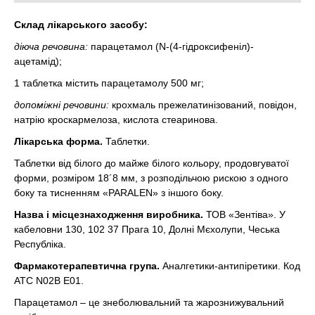
Склад лікарського засобу:
діюча речовина:
парацетамол (N-(4-гідроксифеніл)-
ацетамід);
1 таблетка містить парацетамолу 500 мг;
допоміжні речовини:
крохмаль прежелатинізований, повідон,
натрію кроскармелоза, кислота стеаринова.
Лікарська форма.
Таблетки.
Таблетки від білого до майже білого кольору, продовгуватої
форми, розміром 18´8 мм, з розподільчою рискою з одного
боку та тисненням «PARALEN» з іншого боку.
Назва і місцезнаходження виробника.
ТОВ «Зентіва». У
кабеловни 130, 102 37 Прага 10, Долні Мєхолупи, Чеська
Республіка.
Фармакотерапевтична група.
Аналгетики-антипіретики. Код
АТС N02B E01.
Парацетамол – це знеболювальний та жарознижувальний