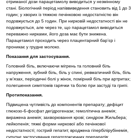
отриманої дози парацетамолу виводиться у незмінному
стані. Біологічний період напіввиведення становить від 1 до 3
годин; у хворих із тяжкою печінковою недостатністю він
подовжується до 5 годин. При нирковій недостатності він не
подовжується, але через те, що парацетамол виводиться
переважно нирками, його доза має бути знижена.
Парацетамол проходить через плацентарний бар’єр і
проникає у грудне молоко.
Показання для застосування.
Головний біль, включаючи мігрень та головний біль
напруження, зубний біль, біль у спині, ревматичний біль, біль
у м’язах, періодичні болі у жінок, помірний біль при артритах;
полегшення симптомів гарячки та болю при застуді та грипі.
Протипоказання.
Підвищена чутливість до компонентів препарату; дефіцит
глюкозо-6-фосфат дегідрогенази; гемолітична анемія;
виражена анемія; захворювання крові; синдром Жильбера;
лейкопенія; тяжкі форми ниркової або печінкової
недостатності; гострий гепатит, вроджена гіпербілірубінемія,
супутнє застосування гепатотоксичних препаратів;