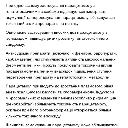
При одночасному застосуванні парацетамолу з
гепатотоксичними засобами підвищується імовірність
акумуляції та передозування парацетамолу, збільшується
токсичний вплив препаратів на печінку.
Одночасне застосування високих доз парацетамолу з
ізоніазидом підвищує ризик розвитку гепатотоксичного
синдрому.
Антисудомні препарати (включаючи фенітоїн, барбітурати,
карбамазепін), які стимулюють активність мікросомальних
ферментів печінки, можуть посилювати токсичний вплив
парацетамолу на печінку внаслідок підвищення ступеня
перетворення препарату на гепатотоксичні метаболіти.
Парацетамол призводить до зростання плазмового рівня
ацетилсаліцилової кислоти та хлорамфеніколу. Індуктори
мікросомальних ферментів печінки (особливо рифампіцин і
фенобарбітал) збільшують токсичність парацетамолу,
оскільки при його біотрансформації утворюється більша
кількість токсичного епоксиду.
Швидкість всмоктування парацетамолу може збільшуватись