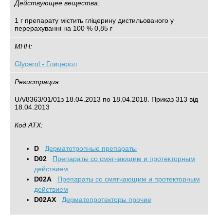
Действующее вещества:
1 г препарату містить гліцерину дистильованого у
перерахуванні на 100 % 0,85 г
МНН:
Glycerol - Глицерол
Регистрация:
UA/8363/01/01з 18.04.2013 по 18.04.2018. Приказ 313 від
18.04.2013
Код АТХ:
D
Дерматотропные препараты
D02
Препараты со смягчающим и протекторным
действием
D02A
Препараты со смягчающим и протекторным
действием
D02AX
Дерматопротекторы прочие