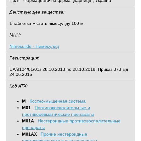
ПрАТ "Фармацевтична фірма "Дарниця", Україна
Действующее вещества:
1 таблетка містить німесуліду 100 мг
МНН:
Nimesulide - Нимесулид
Регистрация:
UA/9104/01/01з 28.10.2013 по 28.10.2018. Приказ 373 від
24.06.2015
Код АТХ:
M
Костно-мышечная система
M01
Противовоспалительные и
противоревматические препараты
M01A
Нестероидные противовоспалительные
препараты
M01AX
Прочие нестероидные
противовоспалительные препараты