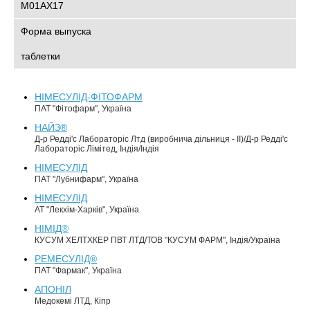
M01AX17
Форма выпуска
таблетки
НІМЕСУЛІД-ФІТОФАРМ
ПАТ "Фітофарм", Україна
НАЙЗ®
Д-р Редді'с Лабораторіс Лтд (виробнича дільниця - ІІ)/Д-р Редді'с
Лабораторіс Лімітед, Індія/Індія
НІМЕСУЛІД
ПАТ "Лубнифарм", Україна
НІМЕСУЛІД
АТ "Лекхім-Харків", Україна
НІМІД®
КУСУМ ХЕЛТХКЕР ПВТ ЛТД/ТОВ "КУСУМ ФАРМ", Індія/Україна
РЕМЕСУЛІД®
ПАТ "Фармак", Україна
АПОНІЛ
Медокемі ЛТД, Кіпр