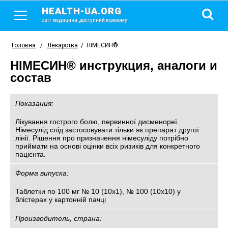
HEALTH-UA.ORG
світ медицини, доступний кожному
Головна
/
Лекарства
/
НІМЕСИН®
НІМЕСИН® инструкция, аналоги и
состав
Показания:
Лікування гострого болю, первинної дисменореї.
Німесулід слід застосовувати тільки як препарат другої
лінії. Рішення про призначення німесуліду потрібно
приймати на основі оцінки всіх ризиків для конкретного
пацієнта.
Форма випуска:
Таблетки по 100 мг № 10 (10х1), № 100 (10х10) у
блістерах у картонній пачці
Производитель, страна: