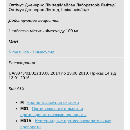
Оптімус Дженерікс Лімітед/Майлан Лабораторіз Лімітед/
Оптімус Дженерікс Лімітед, Індія/Індія/Індія
Действующее вещества:
1 таблетка містить німесуліду 100 мг
МНН:
Nimesulide - Нимесулид
Регистрация:
UA/9973/01/01з 19.08.2014 по 19.08.2019. Приказ 14 від
13.01.2016
Код АТХ:
M
Костно-мышечная система
M01
Противовоспалительные и
противоревматические препараты
M01A
Нестероидные противовоспалительные
препараты