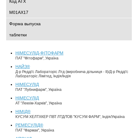
Код АТХ
M01AX17
Форма выпуска
таблетки
НІМЕСУЛІД-ФІТОФАРМ
ПАТ "Фітофарм", Україна
НАЙЗ®
Д-р Редді'с Лабораторіс Лтд (виробнича дільниця - ІІ)/Д-р Редді'с
Лабораторіс Лімітед, Індія/Індія
НІМЕСУЛІД
ПАТ "Лубнифарм", Україна
НІМЕСУЛІД
АТ "Лекхім-Харків", Україна
НІМІД®
КУСУМ ХЕЛТХКЕР ПВТ ЛТД/ТОВ "КУСУМ ФАРМ", Індія/Україна
РЕМЕСУЛІД®
ПАТ "Фармак", Україна