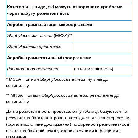
Категорія II: види, які можуть створювати проблеми
через набуту резистентність
Аеробні грампозитивні мікроорганізми
Staphylococcus aureus
(MRSA)**
Staphylococcus epidermidis
Аеробні грамнегативні мікроорганізми
Pseudomonas aeruginosa
(Ізоляти з лікарень)
* MSSA = штами
Staphylococcus aureus
, чутливі до
метициліну.
** MRSA = штами
Staphylococcus aureus
, резистентні до
метициліну.
Дані з резистентності, представлені у таблиці, базуються на
результатах багатоцентро­во­го дослідження зі спостереження
(офтальмологічне дослідження) поширеності резистентності
в ізолятах бактерій, взяті у хворих з очними інфекціями в
Німеччині.