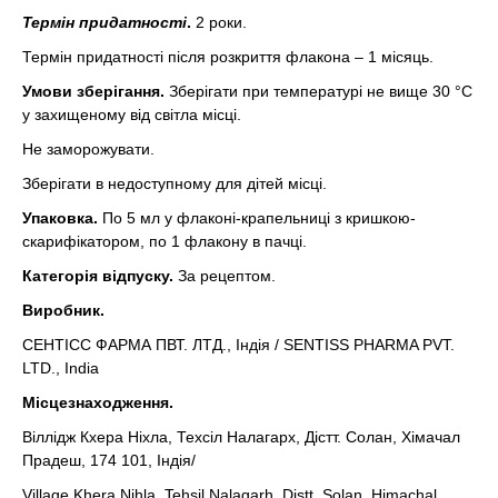
Термін придатності
.
2 роки.
Термін придатності після розкриття флакона – 1 місяць.
Умови зберігання.
Зберігати при температурі не вище 30 °С
у захищеному від світла місці.
Не заморожувати.
Зберігати в недоступному для дітей місці.
Упаковка.
По 5 мл у флаконі-крапельниці з кришкою-
скарифікатором, по 1 флакону в пачці.
Категорія відпуску.
За рецептом.
Виробник.
СЕНТIСС ФАРМА ПВТ. ЛТД., Індія / SENTISS PHARMA PVT.
LTD., India
Місцезнаходження.
Віллідж Кхера Ніхла, Техсіл Налагарх, Дістт. Солан, Хімачал
Прадеш, 174 101, Індія/
Village Khera Nihla, Tehsil Nalagarh, Distt. Solan, Himachal