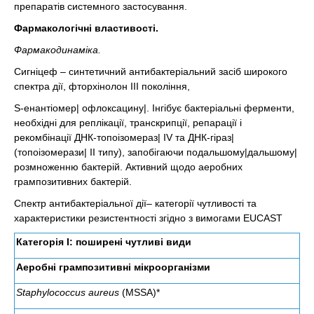
препаратів системного застосування.
Фармакологічні властивості.
Фармакодинаміка.
Сигніцеф – синтетичний антибактеріальний засіб широкого
спектра дії, фторхінолон III покоління,
S-енантіомер| офлоксацину|. Інгібує бактеріальні ферменти,
необхідні для реплікації, транскрипції, репарації і
рекомбінації ДНК-топоізомераз| IV та ДНК-гіраз|
(топоізомерази| II типу), запобігаючи подальшому|дальшому|
розмноженню бактерій. Активний щодо аеробних
грампозитивних бактерій.
Спектр антибактеріальної дії– категорії чутливості та
характеристики резистентності згідно з вимогами EUCAST
Категорія I: поширені чутливі види
Аеробні грампозитивні мікроорганізми
Staphylococcus aureus
(MSSA)*