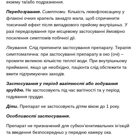
екзему та/або подразнення.
Передозування
.
Симптоми.
Кількість левофлоксацину у
флаконі очних крапель занадто мала, щоб спричинити
токсичний ефект після випадкового прийому внутрішньо. У
разі передозування при місцевому застосуванні ймовірно
посилення симптомів побічної дії.
Лікування.
Слід припинити застосування препарату. Терапія
симптоматична: при застосуванні препарату в око (очі) –
промити великою кількістю теплої води. При внутрішньому
прийманні, якщо це необхідно, пацієнта слід обстежити та
вжити підтримуючих заходів.
Застосування у період вагітності або годування
груддю.
Не застосовують під час вагітності та у період
годування груддю.
Діти
.
Препарат не застосовують дітям віком до 1 року.
Особливості застосування
.
Препарат не призначений для субкон’юнктивальних ін’єкцій
та введення безпосередньо у передню камеру ока.