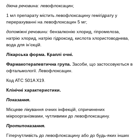
діюча речовина:
левофлоксацин;
1 мл препарату містить левофлоксацину гемігідрату у
перерахуванні на левофлоксацин 5 мг;
допоміжні речовини:
бензалконію хлорид, гіпромелоза,
натрію хлорид, натрію гідроксид, кислота хлористоводнева,
вода для ін’єкцій.
Лікарська форма. Краплі очні.
Фармакотерапевтична група.
Засоби, що застосовуються в
офтальмології. Левофлоксацин.
Код АТС S01A Х19.
Клінічні характеристики.
Показання
.
Місцеве лікування очних інфекцій, спричинених
мікроорганізмами, чутливими до левофлоксацину.
Протипоказання.
Гіперчутливість до левофлоксацину або до будь-яких інших