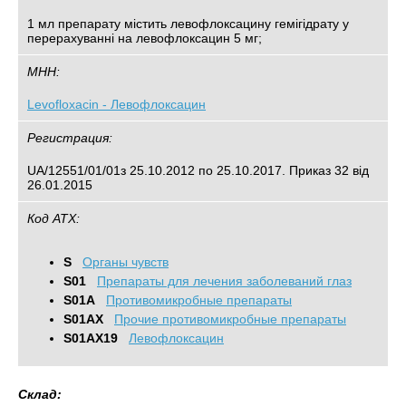
1 мл препарату містить левофлоксацину гемігідрату у
перерахуванні на левофлоксацин 5 мг;
МНН:
Levofloxacin - Левофлоксацин
Регистрация:
UA/12551/01/01з 25.10.2012 по 25.10.2017. Приказ 32 від
26.01.2015
Код АТХ:
S
Органы чувств
S01
Препараты для лечения заболеваний глаз
S01A
Противомикробные препараты
S01AX
Прочие противомикробные препараты
S01AX19
Левофлоксацин
Склад: