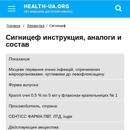
HEALTH-UA.ORG
світ медицини, доступний кожному
Головна
/
Лекарства
/
Сигницеф
Сигницеф инструкция, аналоги и
состав
Показания:
Місцеве лікування очних інфекцій, спричинених
мікроорганізмами, чутливими до левофлоксацину.
Форма випуска:
Краплі очні 0,5 % по 5 мл у флаконах-крапельницях № 1
Производитель, страна:
СЕНТІСС ФАРМА ПВТ. ЛТД, Індія
Действующее вещества: