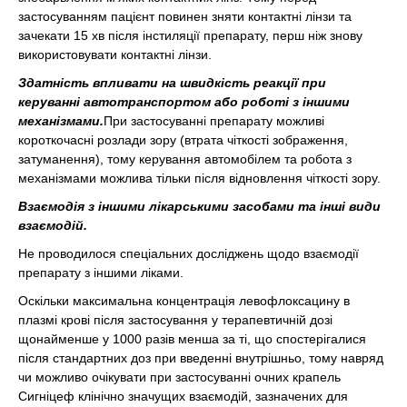
застосуванням пацієнт повинен зняти контактні лінзи та
зачекати 15 хв після інстиляції препарату, перш ніж знову
використовувати контактні лінзи.
Здатність впливати на швидкість реакції при
керуванні автотранспортом або роботі з іншими
механізмами.
При застосуванні препарату можливі
короткочасні розлади зору (втрата чіткості зображення,
затуманення), тому керування автомобілем та робота з
механізмами можлива тільки після відновлення чіткості зору.
Взаємодія з іншими лікарськими засобами та інші види
взаємодій.
Не проводилося спеціальних досліджень щодо взаємодії
препарату з іншими ліками.
Оскільки максимальна концентрація левофлоксацину в
плазмі крові після застосування у терапевтичній дозі
щонайменше у 1000 разів менша за ті, що спостерігалися
після стандартних доз при введенні внутрішньо, тому навряд
чи можливо очікувати при застосуванні очних крапель
Сигніцеф клінічно значущих взаємодій, зазначених для