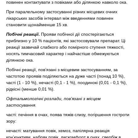
повинен контактувати з повіками або ділянкою навколо ока.
При паралельному застосуванні різних місцевих очних
лікарських засобів інтервал між введеннями повинен
становити щонайменше 15 хв.
Побічні реакції
.
Прояви побічної дії спостерігаються
приблизно у 10 % пацієнтів, які застосовували препарат. Ці
реакції зазвичай слабкого або помірного ступеня тяжкості,
носять тимчасовий характер і найчастіше обмежуються
ділянкою ока.
Побічні реакції, пов’язані з місцевим застосуванням, за
частотою проявів поділяються на дуже часті (понад 10 %),
часті (1 - 10 %), нечасті (0,1 - 1 %), поодинокі (0,01 - 0,1 %),
рідкісні (менше 0,01 %).
Офтальмологічні розлади, пов’язані з місцем
застосування.
часті: печіння в очах, поява тяжів слизу, погіршення гостроти
зору:
нечасті: матування повік, хемоз, папілярна реакція
кон’юнктиви, набряк повік, дискомфорт в очах, свербіж в