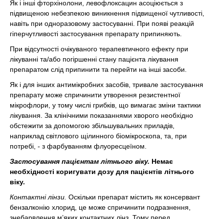
Як і інші фторхінолони, левофлоксацин асоціюється з
підвищеною небезпекою виникнення підвищеної чутливості,
навіть при одноразовому застосуванні. При появі реакцій
гіперчутливості застосування препарату припиняють.
При відсутності очікуваного терапевтичного ефекту при
лікуванні та/або погіршенні стану пацієнта лікування
препаратом слід припинити та перейти на інші засоби.
Як і для інших антимікробних засобів, тривале застосування
препарату може спричинити утворення резистентної
мікрофлори, у тому числі грибків, що вимагає зміни тактики
лікування. За клінічними показаннями хворого необхідно
обстежити за допомогою збільшувальних приладів,
наприклад світлового щілинного біомікроскопа, та, при
потребі, - з фарбуванням флуоресцеїном.
Застосування пацієнтам літнього віку.
Немає
необхідності коригувати дозу для пацієнтів літнього
віку.
Контактні лінзи.
Оскільки препарат містить як консервант
бензалконію хлорид, це може спричинити подразнення,
знебарвлення м’яких контактних лінз. Тому перед