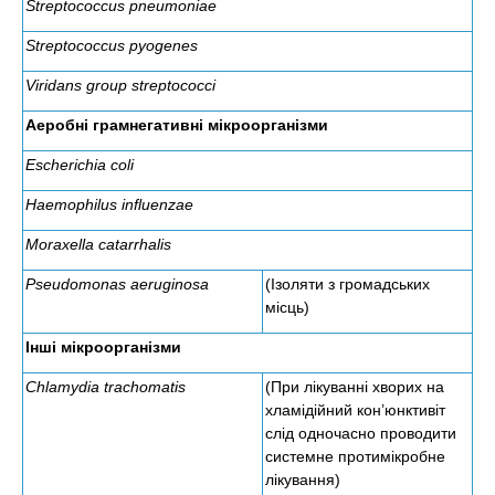
Streptococcus pneumoniae
Streptococcus pyogenes
Viridans group streptococci
Аеробні грамнегативні мікроорганізми
Escherichia coli
Haemophilus influenzae
Moraxella catarrhalis
Pseudomonas aeruginosa
(Ізоляти з громадських
місць)
Інші мікроорганізми
Chlamydia trachomatis
(При лікуванні хворих на
хламідійний кон’юнктивіт
слід одночасно проводити
системне протимікробне
лікування)