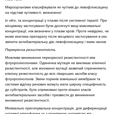
Мікроорганізми класифікували як чутливі до левофлоксацину
на підставі чутливості, визначеної
in vitro
, та концентрації у плазмі після системної терапії. При
місцевому застосуванні були досягнуті вищі максимальні
концентрації, ніж визначені у плазмі крові. Проте невідомо, чи
може кінетика препарату після місцевого застосування в око
змінити антибактеріальну дію левофлоксацину і яким чином.
Перехресна резистентність
Можливе виникнення перехресної резистентності між
флуорохінолонами. Одинична мутація не викликає клінічної
резистентності, але множинні мутації зазвичай спричиняють
клінічну резистентність до всіх лікарських засобів класу
флуорохінолонів. Зміни поринів зовнішньої мембрани та
системи відтоку речовин можуть мати широку специфічність
до субстратів, бути спрямовані проти кількох класів
антибактеріальних засобів і призвести до виникнення
множинної резистентності.
Мінімально пригнічувальна концентрація, для диференціації
чутливої мікрофлори та з проміжною чутливістю від