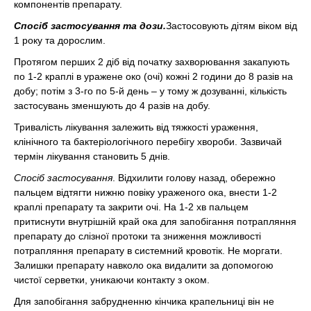
компонентів препарату.
Спосіб застосування та дози.
Застосовують дітям віком від
1 року та дорослим.
Протягом перших 2 діб від початку захворювання закапують
по 1-2 краплі в уражене око (очі) кожні 2 години до 8 разів на
добу; потім з 3-го по 5-й день – у тому ж дозуванні, кількість
застосувань зменшують до 4 разів на добу.
Тривалість лікування залежить від тяжкості ураження,
клінічного та бактеріологічного перебігу хвороби. Зазвичай
термін лікування становить 5 днів.
Спосіб застосування
. Відхилити голову назад, обережно
пальцем відтягти нижню повіку ураженого ока, внести 1-2
краплі препарату та закрити очі. На 1-2 хв пальцем
притиснути внутрішній край ока для запобігання потрапляння
препарату до слізної протоки та зниження можливості
потрапляння препарату в системний кровотік. Не моргати.
Залишки препарату навколо ока видалити за допомогою
чистої серветки, уникаючи контакту з оком.
Для запобігання забрудненню кінчика крапельниці він не