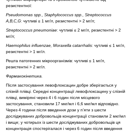
резистентної:
Pseudomonas spp., Staphylococcus spp., Streptococcus
A,B,C,G:
чутливі ≤ 1 мг/л, резистентні > 2 мг/л;
Streptococcus pneumoniae
: чутливі ≤ 2 мг/л, резистентні > 2
мг/л;
Haemophilus influenzae, Moraxella catarrhalis:
чутливі ≤ 1 мг/л,
резистентні > 1 мг/л.
Решта патогенних мікроорганізмів: чутливі ≤ 1 мг/л,
резистентні > 2 мг/л.
Фармакокінетика.
Після застосування левофлоксацин добре зберігається у
слізній плівці. Середні концентрації левофлоксацину у слізній
плівці, виміряні через 4 і 6 годин після місцевого
застосування, становили 17 мкг/мл і 6,6 мкг/мл відповідно.
Через 4 години після введення дози у п’яти з шести
досліджуваних добровольців концентрації становили 2 мкг/мл
і вище; у чотирьох із шести досліджуваних добровольців ця
концентрація спостерігалася і через 6 годин після введення