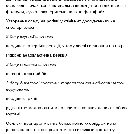
очах, біль в очах, кон’юнктивальна інфекція, кон’юнктивальні
фолікули, сухість ока, еритема повік та фотофобія.
Утворення осаду на рогівці у клінічних дослідженнях не
спостерігалося.
З боку імунної системи.
поодинокі: алергічні реакції, у тому числі висипання на шкірі;
Рідкісні: анафілактична реакція.
З боку нервової системи:
нечасті: головний біль.
З боку дихальної системи, торакальні та медіастинальні
порушення.
поодинокі: риніт;
рідкісні (не можна оцінити на підставі наявних даних): набряк
гортані.
Оскільки препарат містить бензалконію хлорид, активна
речовина цього консерванта може викликати контактну