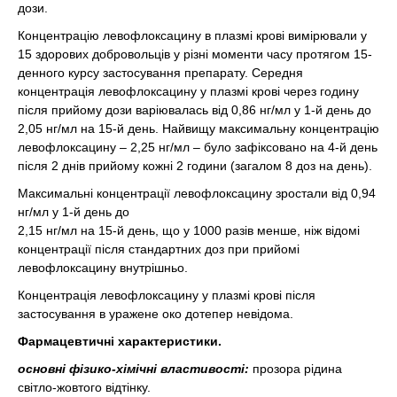
дози.
Концентрацію левофлоксацину в плазмі крові вимірювали у
15 здорових добровольців у різні моменти часу протягом 15-
денного курсу застосування препарату. Середня
концентрація левофлоксацину у плазмі крові через годину
після прийому дози варіювалась від 0,86 нг/мл у 1-й день до
2,05 нг/мл на 15-й день. Найвищу максимальну концентрацію
левофлоксацину – 2,25 нг/мл – було зафіксовано на 4-й день
після 2 днів прийому кожні 2 години (загалом 8 доз на день).
Максимальні концентрації левофлоксацину зростали від 0,94
нг/мл у 1-й день до
2,15 нг/мл на 15-й день, що у 1000 разів менше, ніж відомі
концентрації після стандартних доз при прийомі
левофлоксацину внутрішньо.
Концентрація левофлоксацину у плазмі крові після
застосування в уражене око дотепер невідома.
Фармацевтичні характеристики.
основні фізико-хімічні властивості:
прозора рідина
світло-жовтого відтінку.